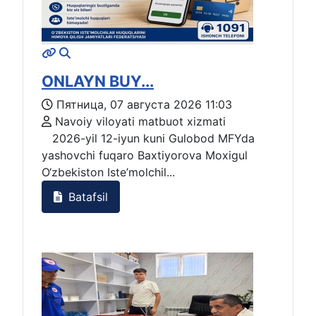
ONLAYN BUY...
Пятница, 07 августа 2026 11:03
Navoiy viloyati matbuot xizmati
2026-yil 12-iyun kuni Gulobod MFYda
yashovchi fuqaro Baxtiyorova Moxigul
O‘zbekiston Iste’molchil...
Batafsil