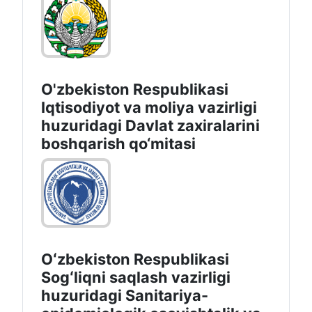
O'zbekiston Respublikasi
Iqtisodiyot va moliya vazirligi
huzuridаgi Dаvlаt zаxirаlаrini
boshqаrish qo‘mitаsi
Oʻzbekiston Respublikasi
Sogʻliqni saqlash vazirligi
huzuridagi Sanitariya-