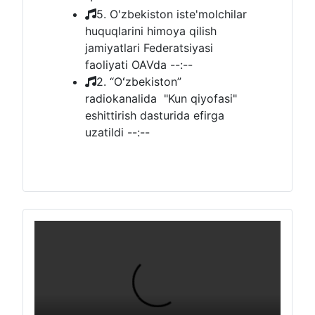
5. O'zbekiston iste'molchilar
huquqlarini himoya qilish
jamiyatlari Federatsiyasi
faoliyati OAVda
--:--
2. “Oʻzbekiston”
radiokanalida "Kun qiyofasi"
eshittirish dasturida efirga
uzatildi
--:--