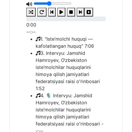
0:00
--:--
1. "Iste’molchi huquqi —
kafolatlangan huquq"
7:06
3. Intervyu: Jamshid
Hamroyev, O‘zbekiston
iste’molchilar huquqlarini
himoya qilish jamiyatlari
federatsiyasi raisi oʻrinbosari
1:52
4. 🎙 Intervyu: Jamshid
Hamroyev, O‘zbekiston
iste’molchilar huquqlarini
himoya qilish jamiyatlari
federatsiyasi raisi oʻrinbosari
-
-:--