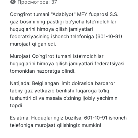
Просмотров: 37
Qo‘ng‘irot tumani "Adabiyot" MFY fuqarosi S.S.
gaz bosimining pastligi bo‘yicha Iste’molchilar
huquqlarini himoya qilish jamiyatlari
federatsiyasining ishonch telefoniga (601-10-91)
murojaat qilgan edi.
Murojaat Qo‘ng‘irot tumani Iste’molchilar
huquqlarini himoya qilish jamiyatlari federatsiyasi
tomonidan nazoratga olindi.
Natijada: Belgilangan limit doirasida barqaror
tabiiy gaz yetkazib berilishi fuqaroga to‘liq
tushuntirildi va masala o‘zining ijobiy yechimini
topdi
Eslatma: Huquqlaringiz buzilsa, 601-10-91 ishonch
telefoniga murojaat qilishingiz mumkin!