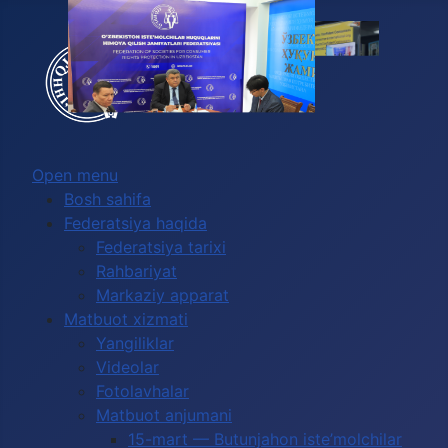
2027-yilda Global Congress O‘zbekistonda
Выберите язык
o‘tkazilishi kutilmoqda
Open menu
Bosh sahifa
Federatsiya haqida
Federatsiya tarixi
Rahbariyat
Markaziy apparat
Matbuot xizmati
Yangiliklar
Videolar
Fotolavhalar
Matbuot anjumani
15-mart — Butunjahon iste’molchilar