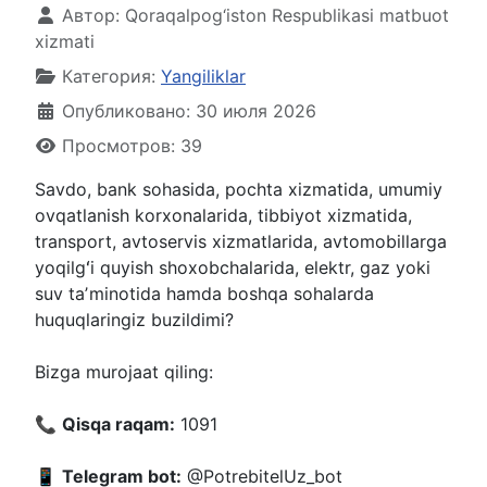
Автор:
Qoraqalpog‘iston Respublikasi matbuot
xizmati
Категория:
Yangiliklar
Опубликовано: 30 июля 2026
Просмотров: 39
Savdo, bank sohasida, pochta xizmatida, umumiy
ovqatlanish korxonalarida, tibbiyot xizmatida,
transport, avtoservis xizmatlarida, avtomobillarga
yoqilgʻi quyish shoxobchalarida, elektr, gaz yoki
suv taʼminotida hamda boshqa sohalarda
huquqlaringiz buzildimi?
Bizga murojaat qiling:
📞
Qisqa raqam:
1091
📱
Telegram bot:
@PotrebitelUz_bot