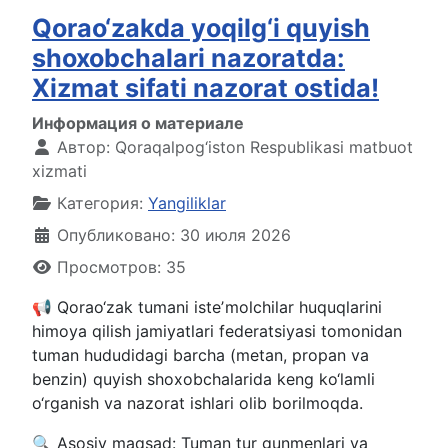
Qorao‘zakda yoqilg‘i quyish
shoxobchalari nazoratda:
Xizmat sifati nazorat ostida!
Информация о материале
Автор:
Qoraqalpog‘iston Respublikasi matbuot
xizmati
Категория:
Yangiliklar
Опубликовано: 30 июля 2026
Просмотров: 35
📢 Qorao‘zak tumani isteʼmolchilar huquqlarini
himoya qilish jamiyatlari federatsiyasi tomonidan
tuman hududidagi barcha (metan, propan va
benzin) quyish shoxobchalarida keng ko‘lamli
o‘rganish va nazorat ishlari olib borilmoqda.
🔍 Asosiy maqsad: Tuman tur gunmenlari va