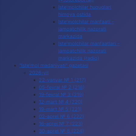
Iste’molchilar huquqlari
himoya ostida
Iste'molchilar manfaati -
jamoatchilik nazorati
markazida
Iste'molchilar manfaatlari -
jamoatchilik nazorati
markazida (radio)
"Iste’mol madaniyati" gazetasi
2026-yil
22-yanvar № 1 (217)
05-fevral № 2 (218)
19-fevral № 3 (219)
12-mart № 4 (220)
19-mart № 5 (221)
02-aprel № 6 (222)
16-aprel № 7 (223)
30-aprel № 8 (224)