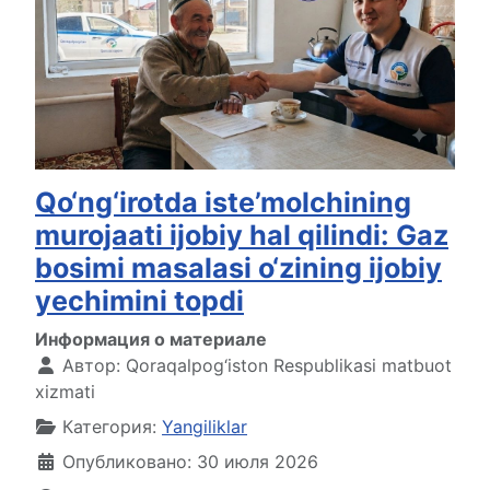
Qo‘ng‘irotda iste’molchining
murojaati ijobiy hal qilindi: Gaz
bosimi masalasi o‘zining ijobiy
yechimini topdi
Информация о материале
Автор:
Qoraqalpog‘iston Respublikasi matbuot
xizmati
Категория:
Yangiliklar
Опубликовано: 30 июля 2026