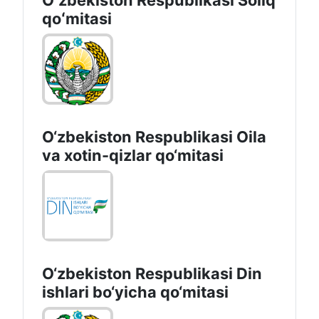
Oʻzbekiston Respublikasi Soliq
qoʻmitasi
O‘zbekiston Respublikasi Oila
va xotin-qizlar qo‘mitasi
O‘zbekiston Respublikаsi Din
ishlаri bo‘yichа qo‘mitаsi