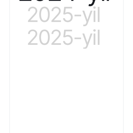
2025-yil
2025-yil
O‘zbekiston iste’molchilar huquqla
O‘zbekiston is
himoya qilish jamiyatlari federatsi
himoya qilish j