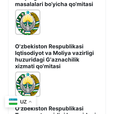
masalalari bo‘yicha qo‘mitasi
O'zbekiston Respublikasi
Iqtisodiyot vа Moliya vazirligi
huzuridagi G'aznachilik
xizmati qo'mitasi
UZ
O'zbekiston Respublikasi