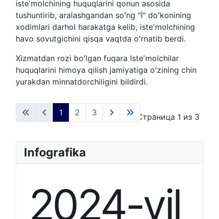
iste'molchining huquqlarini qonun asosida
tushuntirib, aralashgandan soʻng "İ" doʻkonining
xodimlari darhol harakatga kelib, iste'molchining
havo sovutgichini qisqa vaqtda oʻrnatib berdi.
Xizmatdan rozi boʻlgan fuqara Iste'molchilar
huquqlarini himoya qilish jamiyatiga oʻzining chin
yurakdan minnatdorchiligini bildirdi.
1
2
3
Страница 1 из 3
Infografika
2024-yil