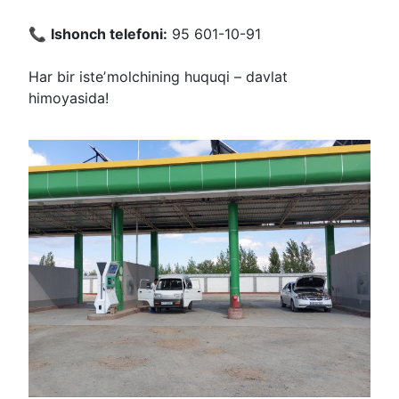
📞
Ishonch telefoni:
95 601-10-91
Har bir isteʼmolchining huquqi – davlat
himoyasida!