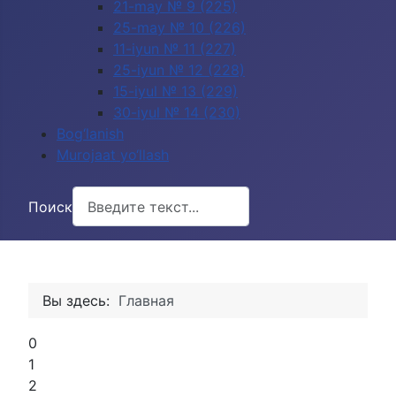
21-may № 9 (225)
25-may № 10 (226)
11-iyun № 11 (227)
25-iyun № 12 (228)
15-iyul № 13 (229)
30-iyul № 14 (230)
Bog‘lanish
Murojaat yo‘llash
Поиск
Вы здесь:
Главная
0
1
2