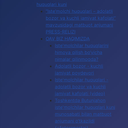
huquqlari kuni
“Iste’molchi huquqlari – adolatli
bozor va kuchli jamiyat kafolati”
mavzusidagi matbuot anjumani
PRESS-RELIZI
OAV BIZ HAQIMIZDA
Iste'molchilar huquqlarini
himoya qilish bo‘yicha
nimalar qilinmoqda?
Adolatli bozor - kuchli
jamiyat poydevori
Iste'molchilar huquqlari -
adolatli bozor va kuchli
jamiyat kafolati (video)
Toshkentda Butunjahon
iste'molchilar huquqlari kuni
munosabati bilan matbuot
anjumani o‘tkazildi
(+fotoreportaj)