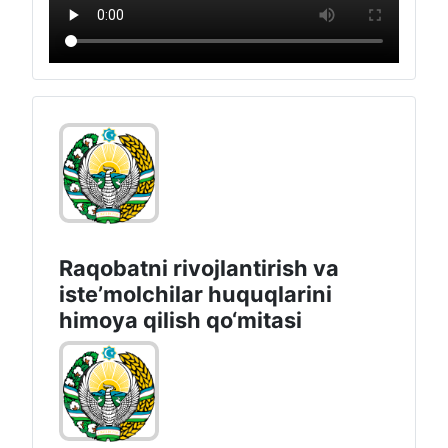
Raqobatni rivojlantirish va
isteʼmolchilar huquqlarini
himoya qilish qo‘mitasi