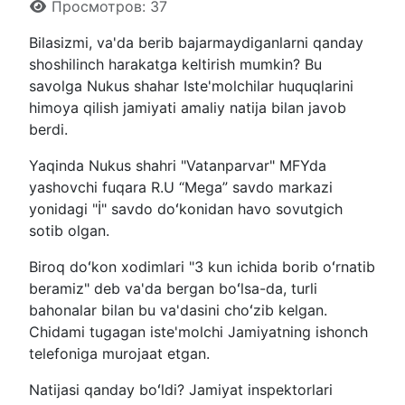
Просмотров: 37
Bilasizmi, va'da berib bajarmaydiganlarni qanday
shoshilinch harakatga keltirish mumkin? Bu
savolga Nukus shahar Iste'molchilar huquqlarini
himoya qilish jamiyati amaliy natija bilan javob
berdi.
Yaqinda Nukus shahri "Vatanparvar" MFYda
yashovchi fuqara R.U “Mega” savdo markazi
yonidagi "İ" savdo doʻkonidan havo sovutgich
sotib olgan.
Biroq doʻkon xodimlari "3 kun ichida borib oʻrnatib
beramiz" deb va'da bergan boʻlsa-da, turli
bahonalar bilan bu va'dasini choʻzib kelgan.
Chidami tugagan iste'molchi Jamiyatning ishonch
telefoniga murojaat etgan.
Natijasi qanday boʻldi? Jamiyat inspektorlari