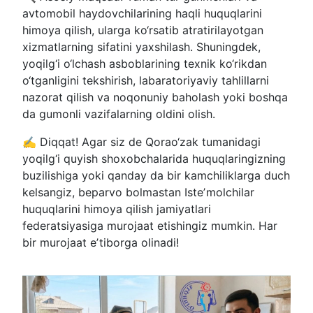
avtomobil haydovchilarining haqli huquqlarini
himoya qilish, ularga ko‘rsatib atratirilayotgan
xizmatlarning sifatini yaxshilash. Shuningdek,
yoqilg‘i o‘lchash asboblarining texnik ko‘rikdan
o‘tganligini tekshirish, labaratoriyaviy tahlillarni
nazorat qilish va noqonuniy baholash yoki boshqa
da gumonli vazifalarning oldini olish.
✍️ Diqqat! Agar siz de Qorao‘zak tumanidagi
yoqilg‘i quyish shoxobchalarida huquqlaringizning
buzilishiga yoki qanday da bir kamchiliklarga duch
kelsangiz, beparvo bolmastan Isteʼmolchilar
huquqlarini himoya qilish jamiyatlari
federatsiyasiga murojaat etishingiz mumkin. Har
bir murojaat eʼtiborga olinadi!