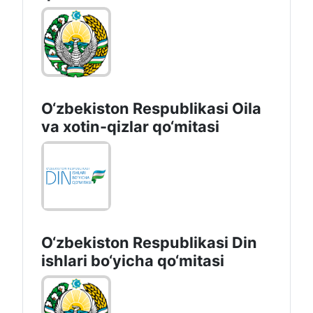
O‘zbekiston Respublikasi Oila
va xotin-qizlar qo‘mitasi
O‘zbekiston Respublikаsi Din
ishlаri bo‘yichа qo‘mitаsi