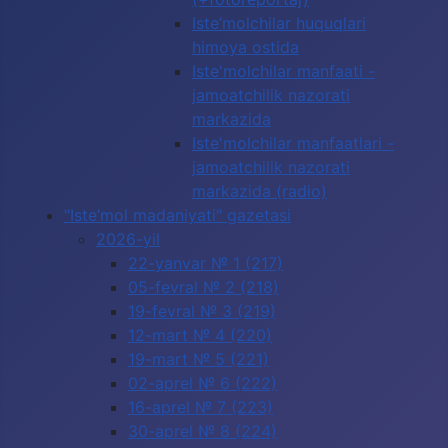
Iste’molchilar huquqlari
himoya ostida
Iste'molchilar manfaati -
jamoatchilik nazorati
markazida
Iste'molchilar manfaatlari -
jamoatchilik nazorati
markazida (radio)
"Iste’mol madaniyati" gazetasi
2026-yil
22-yanvar № 1 (217)
05-fevral № 2 (218)
19-fevral № 3 (219)
12-mart № 4 (220)
19-mart № 5 (221)
02-aprel № 6 (222)
16-aprel № 7 (223)
30-aprel № 8 (224)