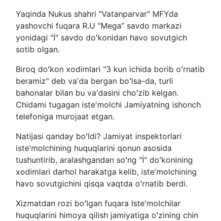
Yaqinda Nukus shahri "Vatanparvar" MFYda
yashovchi fuqara R.U “Mega” savdo markazi
yonidagi "İ" savdo doʻkonidan havo sovutgich
sotib olgan.
Biroq doʻkon xodimlari "3 kun ichida borib oʻrnatib
beramiz" deb va'da bergan boʻlsa-da, turli
bahonalar bilan bu va'dasini choʻzib kelgan.
Chidami tugagan iste'molchi Jamiyatning ishonch
telefoniga murojaat etgan.
Natijasi qanday boʻldi? Jamiyat inspektorlari
iste'molchining huquqlarini qonun asosida
tushuntirib, aralashgandan soʻng "İ" doʻkonining
xodimlari darhol harakatga kelib, iste'molchining
havo sovutgichini qisqa vaqtda oʻrnatib berdi.
Xizmatdan rozi boʻlgan fuqara Iste'molchilar
huquqlarini himoya qilish jamiyatiga oʻzining chin