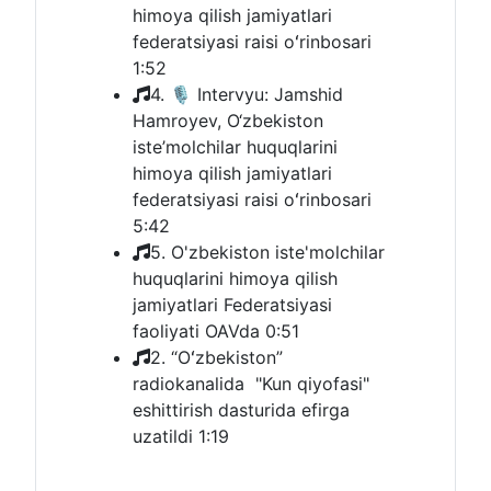
himoya qilish jamiyatlari
federatsiyasi raisi oʻrinbosari
1:52
4. 🎙 Intervyu: Jamshid
Hamroyev, O‘zbekiston
iste’molchilar huquqlarini
himoya qilish jamiyatlari
federatsiyasi raisi oʻrinbosari
5:42
5. O'zbekiston iste'molchilar
huquqlarini himoya qilish
jamiyatlari Federatsiyasi
faoliyati OAVda
0:51
2. “Oʻzbekiston”
radiokanalida "Kun qiyofasi"
eshittirish dasturida efirga
uzatildi
1:19