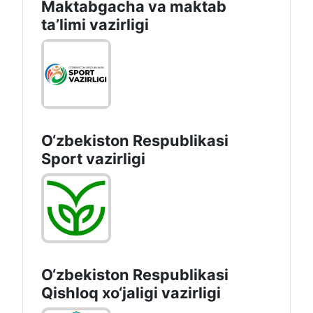
Maktabgacha va maktab
taʼlimi vazirligi
O‘zbekiston Respublikasi
Sport vazirligi
O‘zbekiston Respublikasi
Qishloq хo‘jаligi vаzirligi