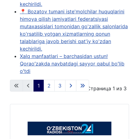
kechirildi.
📍 Bozatov tumani iste'molchilar huquqlarini
himoya qilish jamiyatlari federatsiyasi
mutaxassislari tomonidan go'zallik salonlarida
ko'rsatilib yotgan xizmatlarning qonun
talablariga javob berishi qat'iy ko'zdan
kechirildi.
Xalq manfaatlari – barchasidan ustun!
Qoraoʻzakda navbatdagi sayyor qabul boʻlib
oʻtdi
1
2
3
Страница 1 из 3