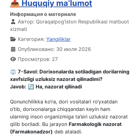
📥 Huquqiy ma’lumot
Информация о материале
Автор:
Qoraqalpog‘iston Respublikasi matbuot
xizmati
Категория:
Yangiliklar
Опубликовано: 30 июля 2026
Просмотров: 27
⚖️
7-Savol: Dorixonalarda sotiladigan dorilarning
xavfsizligi uzluksiz nazorat qilinadimi?
Javob:
🔄
Ha, nazorat qilinadi
Qonunchilikka ko‘ra, dori vositalari ro‘yxatdan
o‘tib, dorixonalarga chiqqandan keyin ham
ularning inson organizmiga ta’siri uzluksiz nazorat
qilib boriladi. Bu jarayon
Farmakologik nazorat
(Farmakonadzor)
deb ataladi.