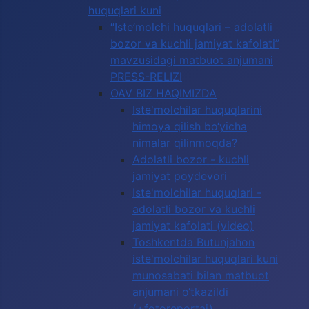
huquqlari kuni
“Iste’molchi huquqlari – adolatli
bozor va kuchli jamiyat kafolati”
mavzusidagi matbuot anjumani
PRESS-RELIZI
OAV BIZ HAQIMIZDA
Iste'molchilar huquqlarini
himoya qilish bo‘yicha
nimalar qilinmoqda?
Adolatli bozor - kuchli
jamiyat poydevori
Iste'molchilar huquqlari -
adolatli bozor va kuchli
jamiyat kafolati (video)
Toshkentda Butunjahon
iste'molchilar huquqlari kuni
munosabati bilan matbuot
anjumani o‘tkazildi
(+fotoreportaj)