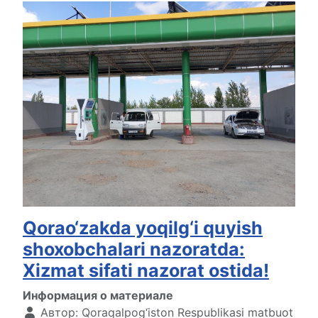
Qorao‘zakda yoqilg‘i quyish
shoxobchalari nazoratda:
Xizmat sifati nazorat ostida!
Информация о материале
Автор:
Qoraqalpog‘iston Respublikasi matbuot