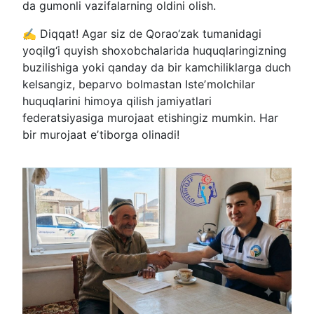
da gumonli vazifalarning oldini olish.
✍️ Diqqat! Agar siz de Qorao‘zak tumanidagi
yoqilg‘i quyish shoxobchalarida huquqlaringizning
buzilishiga yoki qanday da bir kamchiliklarga duch
kelsangiz, beparvo bolmastan Isteʼmolchilar
huquqlarini himoya qilish jamiyatlari
federatsiyasiga murojaat etishingiz mumkin. Har
bir murojaat eʼtiborga olinadi!