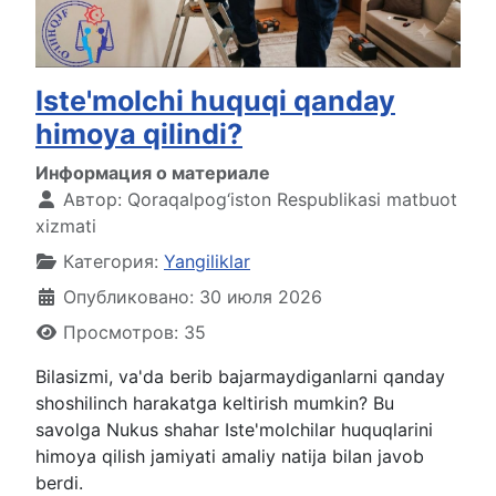
Iste'molchi huquqi qanday
himoya qilindi?
Информация о материале
Автор:
Qoraqalpog‘iston Respublikasi matbuot
xizmati
Категория:
Yangiliklar
Опубликовано: 30 июля 2026
Просмотров: 35
Bilasizmi, va'da berib bajarmaydiganlarni qanday
shoshilinch harakatga keltirish mumkin? Bu
savolga Nukus shahar Iste'molchilar huquqlarini
himoya qilish jamiyati amaliy natija bilan javob
berdi.