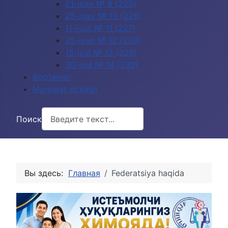
21-may № 9 (225)
25-may № 10 (226)
11-iyun № 11 (227)
25-iyun № 12 (228)
15-iyul № 13 (229)
30-iyul № 14 (230)
Bog‘lanish
Murojaat yo‘llash
Поиск
Вы здесь:
Главная
Federatsiya haqida