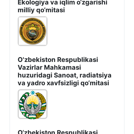
Ekologiya va iqlim o‘zgarishi
milliy qo‘mitasi
O'zbekiston Respublikasi
Vazirlar Mahkamasi
huzuridagi Sanoat, radiatsiya
va yadro xavfsizligi qo‘mitasi
O‘zbekiston Respublikasi