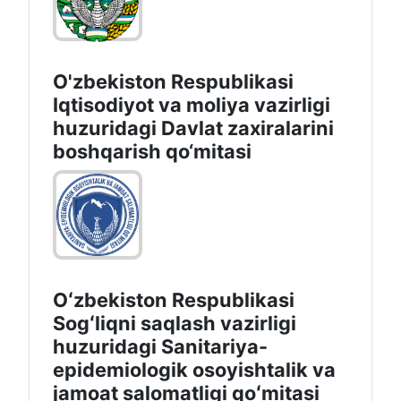
O'zbekiston Respublikasi
Iqtisodiyot va moliya vazirligi
huzuridаgi Dаvlаt zаxirаlаrini
boshqаrish qo‘mitаsi
Oʻzbekiston Respublikasi
Sogʻliqni saqlash vazirligi
huzuridagi Sanitariya-
epidemiologik osoyishtalik va
jamoat salomatligi qoʻmitasi