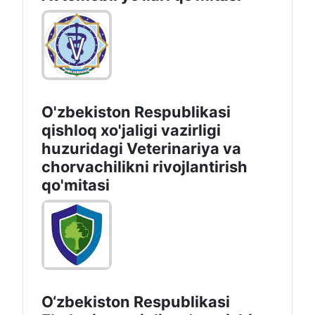
O'zbekiston Respublikasi
qishloq xo'jaligi vazirligi
huzuridagi Veterinariya va
chorvachilikni rivojlantirish
qo'mitasi
O‘zbekiston Respublikasi