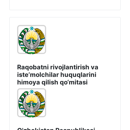
Raqobatni rivojlantirish va
isteʼmolchilar huquqlarini
himoya qilish qo‘mitasi