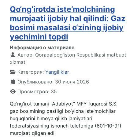
Qo‘ng‘irotda iste’molchining
murojaati ijobiy hal qilindi: Gaz
bosimi masalasi o‘zining ijobiy
yechimini topdi
Информация о материале
Автор:
Qoraqalpog‘iston Respublikasi matbuot
xizmati
Категория:
Yangiliklar
Опубликовано: 30 июля 2026
Просмотров: 35
Qo‘ng‘irot tumani "Adabiyot" MFY fuqarosi S.S.
gaz bosimining pastligi bo‘yicha Iste’molchilar
huquqlarini himoya qilish jamiyatlari
federatsiyasining ishonch telefoniga (601-10-91)
murojaat qilgan edi.