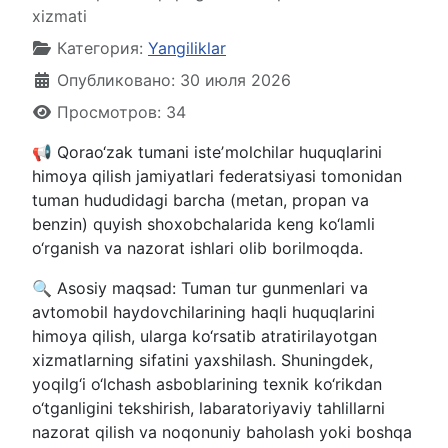
xizmati
Категория:
Yangiliklar
Опубликовано: 30 июля 2026
Просмотров: 34
📢 Qorao‘zak tumani isteʼmolchilar huquqlarini
himoya qilish jamiyatlari federatsiyasi tomonidan
tuman hududidagi barcha (metan, propan va
benzin) quyish shoxobchalarida keng ko‘lamli
o‘rganish va nazorat ishlari olib borilmoqda.
🔍 Asosiy maqsad: Tuman tur gunmenlari va
avtomobil haydovchilarining haqli huquqlarini
himoya qilish, ularga ko‘rsatib atratirilayotgan
xizmatlarning sifatini yaxshilash. Shuningdek,
yoqilg‘i o‘lchash asboblarining texnik ko‘rikdan
o‘tganligini tekshirish, labaratoriyaviy tahlillarni
nazorat qilish va noqonuniy baholash yoki boshqa