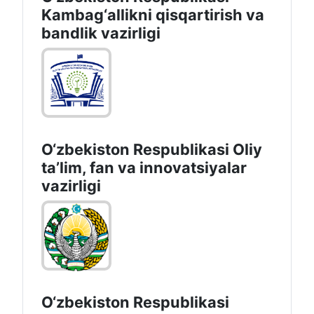
Kambag‘allikni qisqartirish va
bandlik vazirligi
O‘zbekiston Respublikasi Oliy
taʼlim, fan va innovatsiyalar
vazirligi
O‘zbekiston Respublikasi