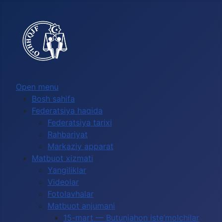
Выберите язык
Open menu
Bosh sahifa
Federatsiya haqida
Federatsiya tarixi
Rahbariyat
Markaziy apparat
Matbuot xizmati
Yangiliklar
Videolar
Fotolavhalar
Matbuot anjumani
15-mart — Butunjahon iste’molchilar