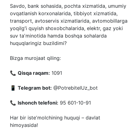
Savdo, bank sohasida, pochta xizmatida, umumiy
ovqatlanish korxonalarida, tibbiyot xizmatida,
transport, avtoservis xizmatlarida, avtomobillarga
yoqilgʻi quyish shoxobchalarida, elektr, gaz yoki
suv taʼminotida hamda boshqa sohalarda
huquqlaringiz buzildimi?
Bizga murojaat qiling:
📞
Qisqa raqam:
1091
📱
Telegram bot:
@PotrebitelUz_bot
📞
Ishonch telefoni:
95 601-10-91
Har bir isteʼmolchining huquqi – davlat
himoyasida!