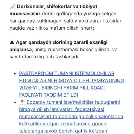
📈
Dorixonalar, shifokorlar va tibbiyot
muassasalari
dorini qo‘llaganda yuzaga kelgan
har qanday kutilmagan, salbiy yoki zararli ta’sirlar
haqida vazirlikka ma’lum qilishi shart;
⚠️
Agar qandaydir dorining zararli ekanligi
aniqlansa
, uning ruxsatnomasi bekor qilinadi va
savdodan to‘liq olib tashlanadi.
PASTDARG‘OM TUMANI ISTE'MOLCHILAR
HUQUQLARINI HIMOYA QILISH JAMIYATINING
2026-YIL BIRINCHI YARIM YILLIKDAGI
FAOLIYATI TAQDIM ETILDI
📍 Bozatov tumani iste'molchilar huquqlarini
himoya qilish jamiyatlari federatsiyasi
mutaxassislari tomonidan go'zallik salonlarida
ko'rsatilib yotgan xizmatlarning qonun
talablariga javob berishi qat'iy ko'zdan