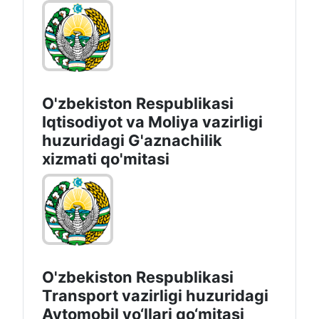
O'zbekiston Respublikasi
Iqtisodiyot vа Moliya vazirligi
huzuridagi G'aznachilik
xizmati qo'mitasi
O'zbekiston Respublikasi
Transport vazirligi huzuridagi
Avtomobil yo‘llari qo‘mitasi