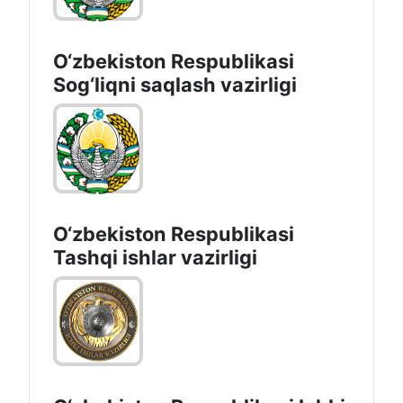
O‘zbеkistоn Rеspublikаsi
Sоg‘liqni saqlash vаzirligi
O‘zbеkistоn Rеspublikаsi
Tashqi ishlаr vаzirligi