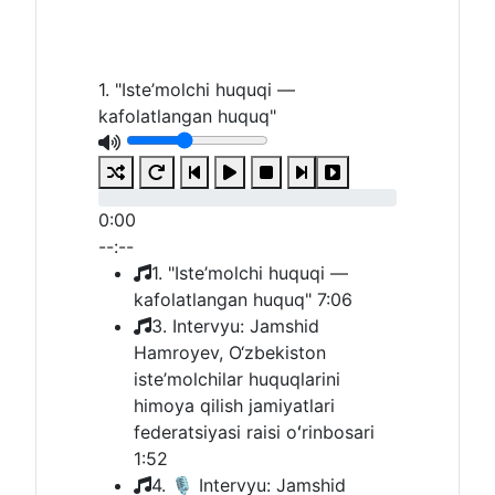
1. "Iste’molchi huquqi —
kafolatlangan huquq"
0:00
--:--
1. "Iste’molchi huquqi —
kafolatlangan huquq"
7:06
3. Intervyu: Jamshid
Hamroyev, O‘zbekiston
iste’molchilar huquqlarini
himoya qilish jamiyatlari
federatsiyasi raisi oʻrinbosari
1:52
4. 🎙 Intervyu: Jamshid