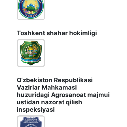
Toshkеnt shаhаr hоkimligi
O‘zbekiston Respublikasi
Vazirlar Mahkamasi
huzuridagi Agrosanoat majmui
ustidan nazorat qilish
inspeksiyasi