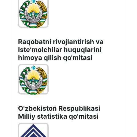
Raqobatni rivojlantirish va
isteʼmolchilar huquqlarini
himoya qilish qo‘mitasi
O'zbekiston Respublikasi
Milliy statistika qo'mitasi