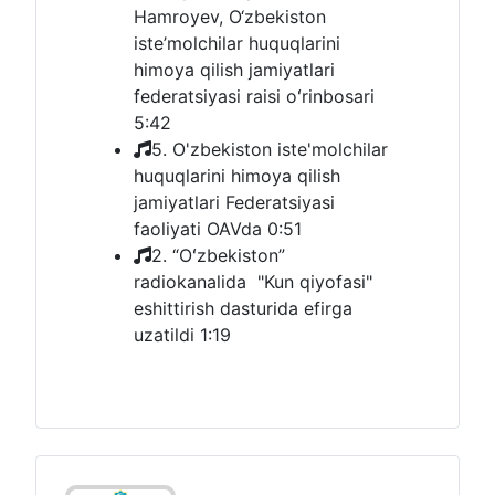
Hamroyev, O‘zbekiston
iste’molchilar huquqlarini
himoya qilish jamiyatlari
federatsiyasi raisi oʻrinbosari
5:42
5. O'zbekiston iste'molchilar
huquqlarini himoya qilish
jamiyatlari Federatsiyasi
faoliyati OAVda
0:51
2. “Oʻzbekiston”
radiokanalida "Kun qiyofasi"
eshittirish dasturida efirga
uzatildi
1:19