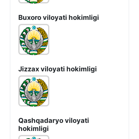
Buxoro viloyati hokimligi
Jizzах vilоyati hоkimligi
Qashqadaryo viloyati
hоkimligi