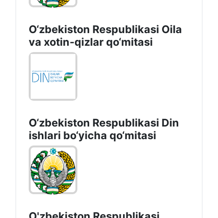
O‘zbekiston Respublikasi Oila
va xotin-qizlar qo‘mitasi
O‘zbekiston Respublikаsi Din
ishlаri bo‘yichа qo‘mitаsi
O'zbekiston Respublikasi