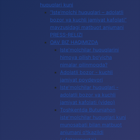
huquqlari kuni
“Iste’molchi huquqlari – adolatli
bozor va kuchli jamiyat kafolati”
mavzusidagi matbuot anjumani
PRESS-RELIZI
OAV BIZ HAQIMIZDA
Iste'molchilar huquqlarini
himoya qilish bo‘yicha
nimalar qilinmoqda?
Adolatli bozor - kuchli
jamiyat poydevori
Iste'molchilar huquqlari -
adolatli bozor va kuchli
jamiyat kafolati (video)
Toshkentda Butunjahon
iste'molchilar huquqlari kuni
munosabati bilan matbuot
anjumani o‘tkazildi
(+fotoreportaj)