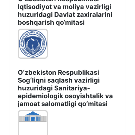
Iqtisodiyot va moliya vazirligi
huzuridаgi Dаvlаt zаxirаlаrini
boshqаrish qo‘mitаsi
Oʻzbekiston Respublikasi
Sogʻliqni saqlash vazirligi
huzuridagi Sanitariya-
epidemiologik osoyishtalik va
jamoat salomatligi qoʻmitasi