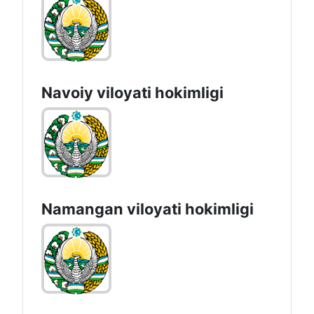
Navoiy vilоyati hоkimligi
Namangan vilоyati hоkimligi