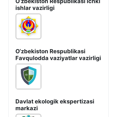
O‘zbеkiston Rеspublikаsi Ichki
ishlаr vаzirligi
O‘zbеkistоn Rеspublikаsi
Favqulodda vaziyatlar vazirligi
Davlat ekologik ekspertizasi
markazi