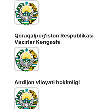
Qoraqalpog'iston Rеspublikаsi
Vаzirlаr Kеngаshi
Andijon vilоyati hоkimligi