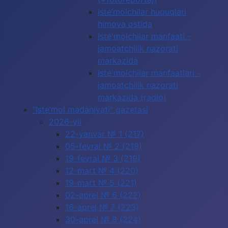
Iste’molchilar huquqlari
himoya ostida
Iste'molchilar manfaati -
jamoatchilik nazorati
markazida
Iste'molchilar manfaatlari -
jamoatchilik nazorati
markazida (radio)
"Iste’mol madaniyati" gazetasi
2026-yil
22-yanvar № 1 (217)
05-fevral № 2 (218)
19-fevral № 3 (219)
12-mart № 4 (220)
19-mart № 5 (221)
02-aprel № 6 (222)
16-aprel № 7 (223)
30-aprel № 8 (224)