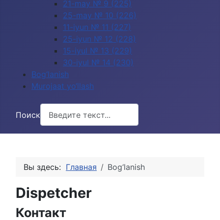
21-may № 9 (225)
25-may № 10 (226)
11-iyun № 11 (227)
25-iyun № 12 (228)
15-iyul № 13 (229)
30-iyul № 14 (230)
Bog‘lanish
Murojaat yo‘llash
Поиск
Вы здесь:
Главная
Bog‘lanish
Dispetcher
Контакт