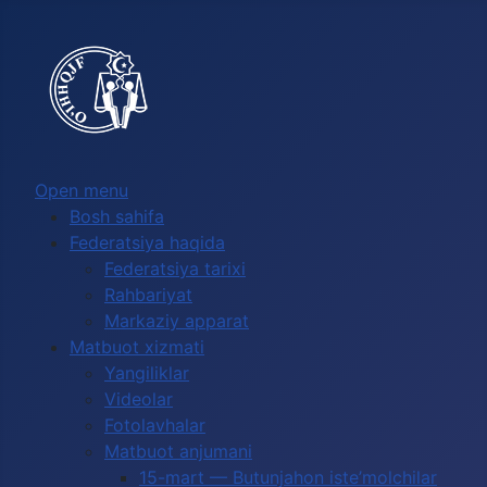
Выберите язык
Open menu
Bosh sahifa
Federatsiya haqida
Federatsiya tarixi
Rahbariyat
Markaziy apparat
Matbuot xizmati
Yangiliklar
Videolar
Fotolavhalar
Matbuot anjumani
15-mart — Butunjahon iste’molchilar