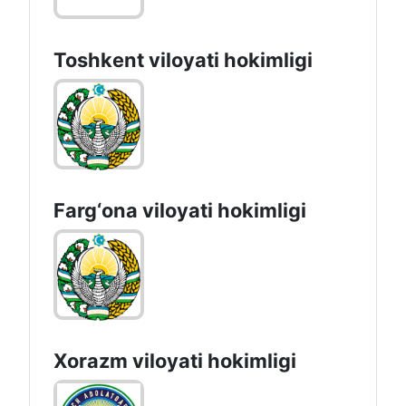
Toshkent vilоyati hоkimligi
Farg‘оnа vilоyati hоkimligi
Xorazm vilоyati hоkimligi