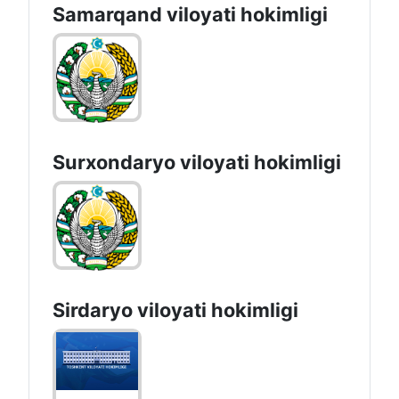
Samarqand viloyati hokimligi
Surxondaryo vilоyati hоkimligi
Sirdaryo vilоyati hоkimligi