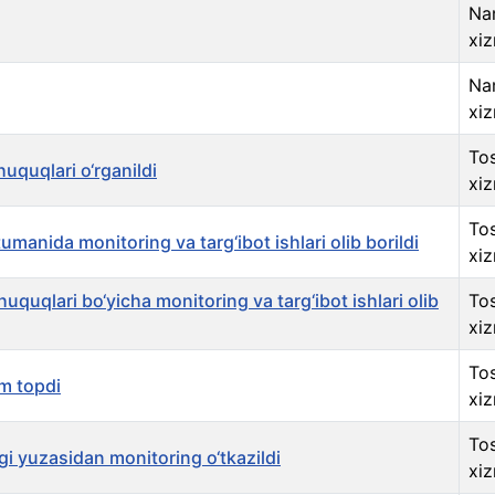
Na
xiz
Na
xiz
Tos
uquqlari o‘rganildi
xiz
Tos
umanida monitoring va targ‘ibot ishlari olib borildi
xiz
uquqlari bo‘yicha monitoring va targ‘ibot ishlari olib
Tos
xiz
Tos
m topdi
xiz
Tos
gi yuzasidan monitoring o‘tkazildi
xiz