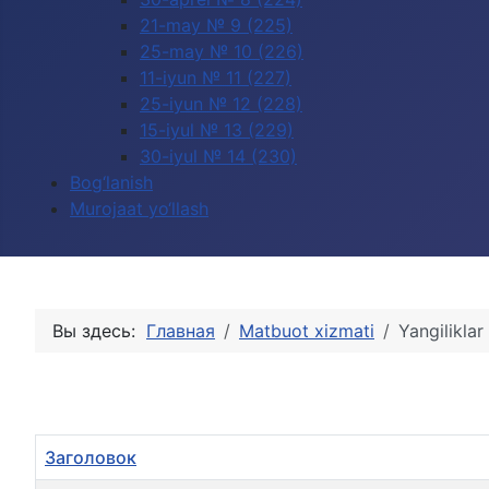
21-may № 9 (225)
25-may № 10 (226)
11-iyun № 11 (227)
25-iyun № 12 (228)
15-iyul № 13 (229)
30-iyul № 14 (230)
Bog‘lanish
Murojaat yo‘llash
Вы здесь:
Главная
Matbuot xizmati
Yangiliklar
Заголовок