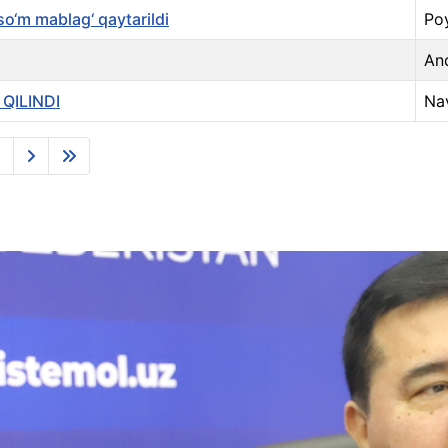
so‘m mablag‘ qaytarildi
Po
And
QILINDI
Nav
0