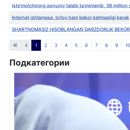
Iste’molchining qonuniy talabi ta’minlanib, 38 million 
Internet ishlamasa, to‘lov ham bekor ketmasligi kerak
SHARTNOMASIZ HISOBLANGAN QARZDORLIK BEKOR 
Материалы
1
2
3
4
5
6
7
8
9
1
Подкатегории