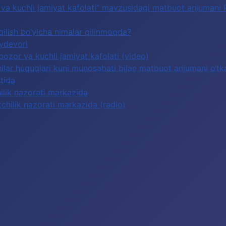
or va kuchli jamiyat kafolati” mavzusidagi matbuot anjumani
qilish bo‘yicha nimalar qilinmoqda?
oydevori
 bozor va kuchli jamiyat kafolati (video)
lar huquqlari kuni munosabati bilan matbuot anjumani o‘tka
tida
hilik nazorati markazida
tchilik nazorati markazida (radio)