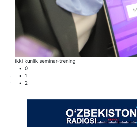
“Sunʼiy idrok davrida axborot xizmati trendlari va y
ikki kunlik seminar-trening
0
1
2