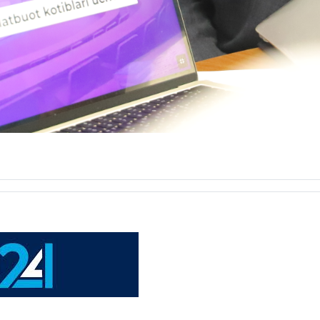
angi ko‘nikmalar” mavzusida