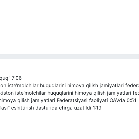
uquq"
7:06
 iste’molchilar huquqlarini himoya qilish jamiyatlari federat
ton iste’molchilar huquqlarini himoya qilish jamiyatlari fede
himoya qilish jamiyatlari Federatsiyasi faoliyati OAVda
0:51
si" eshittirish dasturida efirga uzatildi
1:19