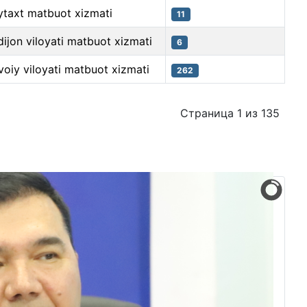
ytaxt matbuot xizmati
11
ijon viloyati matbuot xizmati
6
oiy viloyati matbuot xizmati
262
Страница 1 из 135