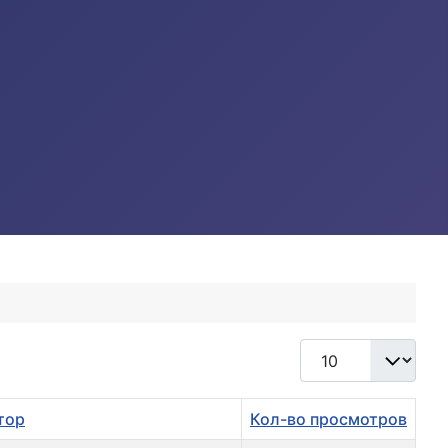
Кол-во строк:
тор
Кол-во просмотров