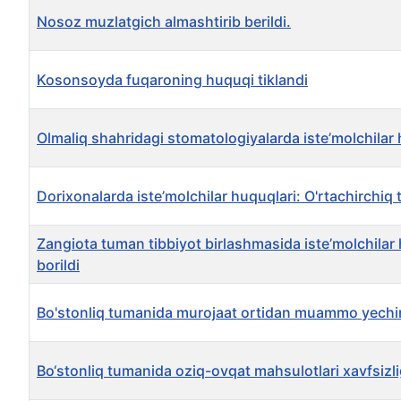
Nosoz muzlatgich almashtirib berildi.
Kosonsoyda fuqaroning huquqi tiklandi
Olmaliq shahridagi stomatologiyalarda iste’molchilar h
Dorixonalarda iste’molchilar huquqlari: O'rtachirchiq t
Zangiota tuman tibbiyot birlashmasida iste’molchilar h
borildi
Bo'stonliq tumanida murojaat ortidan muammo yechi
Bo‘stonliq tumanida oziq-ovqat mahsulotlari xavfsizli