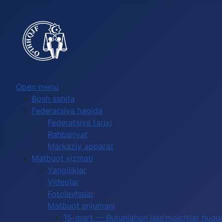
Выберите язык
Open menu
Bosh sahifa
Federatsiya haqida
Federatsiya tarixi
Rahbariyat
Markaziy apparat
Matbuot xizmati
Yangiliklar
Videolar
Fotolavhalar
Matbuot anjumani
15-mart — Butunjahon iste’molchilar huquq