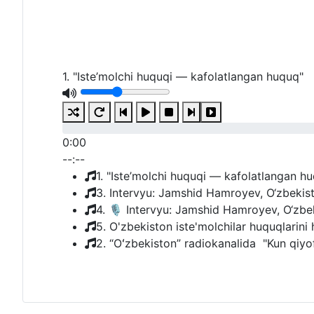
1. "Iste’molchi huquqi — kafolatlangan huquq"
0:00
--:--
1. "Iste’molchi huquqi — kafolatlangan h
3. Intervyu: Jamshid Hamroyev, O‘zbekiston
4. 🎙 Intervyu: Jamshid Hamroyev, O‘zbekis
5. O'zbekiston iste'molchilar huquqlarini 
2. “Oʻzbekiston” radiokanalida "Kun qiyofa