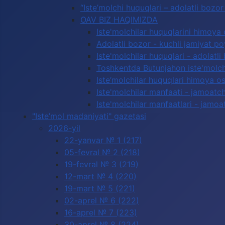
“Iste’molchi huquqlari – adolatli boz
OAV BIZ HAQIMIZDA
Iste'molchilar huquqlarini himoya 
Adolatli bozor - kuchli jamiyat p
Iste'molchilar huquqlari - adolatli
Toshkentda Butunjahon iste'molchi
Iste’molchilar huquqlari himoya os
Iste'molchilar manfaati - jamoatc
Iste'molchilar manfaatlari - jamoa
"Iste’mol madaniyati" gazetasi
2026-yil
22-yanvar № 1 (217)
05-fevral № 2 (218)
19-fevral № 3 (219)
12-mart № 4 (220)
19-mart № 5 (221)
02-aprel № 6 (222)
16-aprel № 7 (223)
30-aprel № 8 (224)