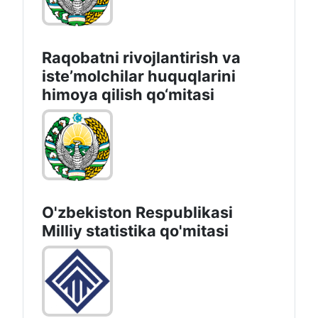
Raqobatni rivojlantirish va
isteʼmolchilar huquqlarini
himoya qilish qo‘mitasi
O'zbekiston Respublikasi
Milliy statistika qo'mitasi