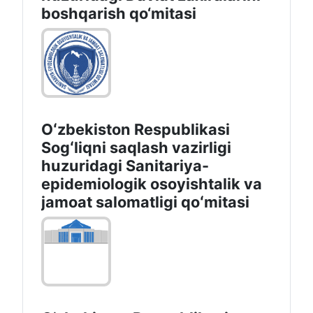
boshqаrish qo‘mitаsi
Oʻzbekiston Respublikasi
Sogʻliqni saqlash vazirligi
huzuridagi Sanitariya-
epidemiologik osoyishtalik va
jamoat salomatligi qoʻmitasi