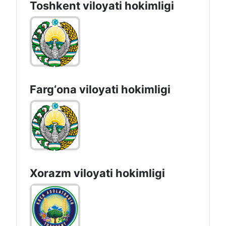
Toshkent vilоyati hоkimligi
Farg‘оnа vilоyati hоkimligi
Xorazm vilоyati hоkimligi