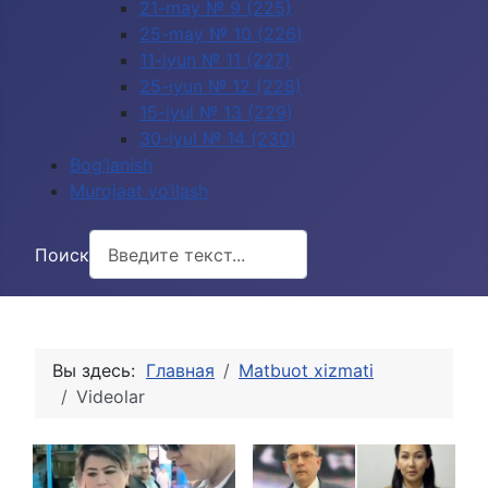
21-may № 9 (225)
25-may № 10 (226)
11-iyun № 11 (227)
25-iyun № 12 (228)
15-iyul № 13 (229)
30-iyul № 14 (230)
Bog‘lanish
Murojaat yo‘llash
Поиск
Вы здесь:
Главная
Matbuot xizmati
Videolar