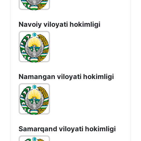
Navoiy vilоyati hоkimligi
Namangan vilоyati hоkimligi
Samarqand viloyati hokimligi