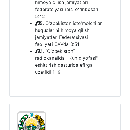
himoya qilish jamiyatlari
federatsiyasi raisi oʻrinbosari
5:42
5. O'zbekiston iste'molchilar
huquqlarini himoya qilish
jamiyatlari Federatsiyasi
faoliyati OAVda
0:51
2. “Oʻzbekiston”
radiokanalida "Kun qiyofasi"
eshittirish dasturida efirga
uzatildi
1:19