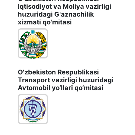
Iqtisodiyot vа Moliya vazirligi
huzuridagi G'aznachilik
xizmati qo'mitasi
O'zbekiston Respublikasi
Transport vazirligi huzuridagi
Avtomobil yo‘llari qo‘mitasi