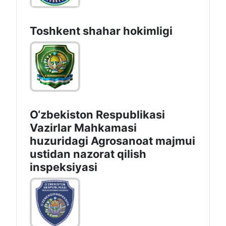
Toshkеnt shаhаr hоkimligi
O‘zbekiston Respublikasi
Vazirlar Mahkamasi
huzuridagi Agrosanoat majmui
ustidan nazorat qilish
inspeksiyasi