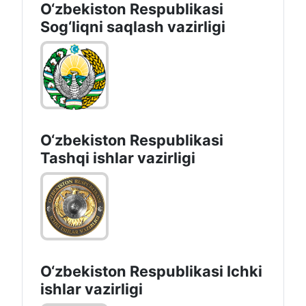
O‘zbеkistоn Rеspublikаsi
Sоg‘liqni saqlash vаzirligi
O‘zbеkistоn Rеspublikаsi
Tashqi ishlаr vаzirligi
O‘zbеkiston Rеspublikаsi Ichki
ishlаr vаzirligi