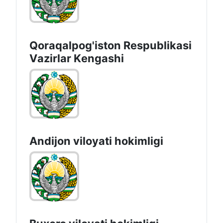
Qoraqalpog'iston Rеspublikаsi
Vаzirlаr Kеngаshi
Andijon vilоyati hоkimligi