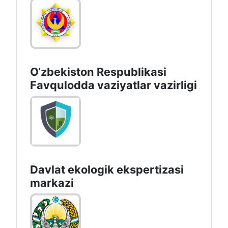
O‘zbеkistоn Rеspublikаsi
Favqulodda vaziyatlar vazirligi
Davlat ekologik ekspertizasi
markazi