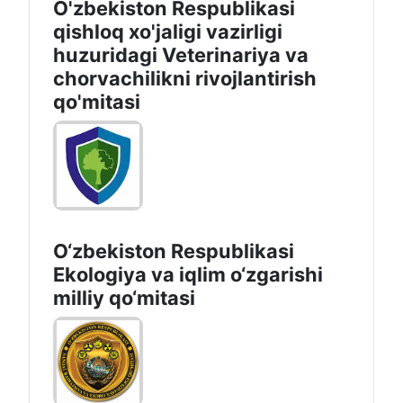
O'zbekiston Respublikasi
qishloq xo'jaligi vazirligi
huzuridagi Veterinariya va
chorvachilikni rivojlantirish
qo'mitasi
O‘zbekiston Respublikasi
Ekologiya va iqlim o‘zgarishi
milliy qo‘mitasi