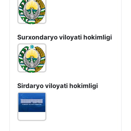
Surxondaryo vilоyati hоkimligi
Sirdaryo vilоyati hоkimligi