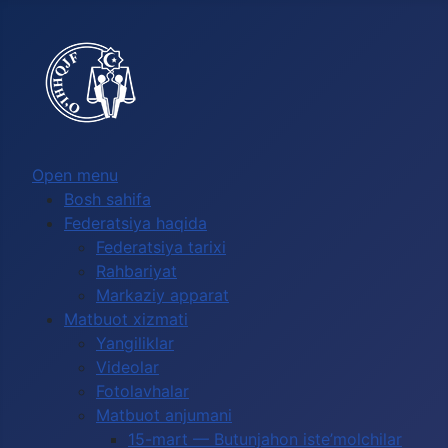
Выберите язык
Open menu
Bosh sahifa
Federatsiya haqida
Federatsiya tarixi
Rahbariyat
Markaziy apparat
Matbuot xizmati
Yangiliklar
Videolar
Fotolavhalar
Matbuot anjumani
15-mart — Butunjahon iste’molchilar