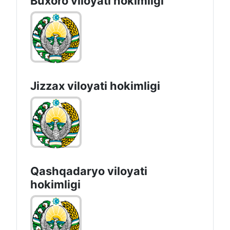
Buxoro viloyati hokimligi
Jizzах vilоyati hоkimligi
Qashqadaryo viloyati
hоkimligi