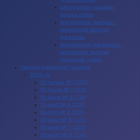
Iste’molchilar huquqlari
himoya ostida
Iste'molchilar manfaati -
jamoatchilik nazorati
markazida
Iste'molchilar manfaatlari -
jamoatchilik nazorati
markazida (radio)
"Iste’mol madaniyati" gazetasi
2026-yil
22-yanvar № 1 (217)
05-fevral № 2 (218)
19-fevral № 3 (219)
12-mart № 4 (220)
19-mart № 5 (221)
02-aprel № 6 (222)
16-aprel № 7 (223)
30-aprel № 8 (224)