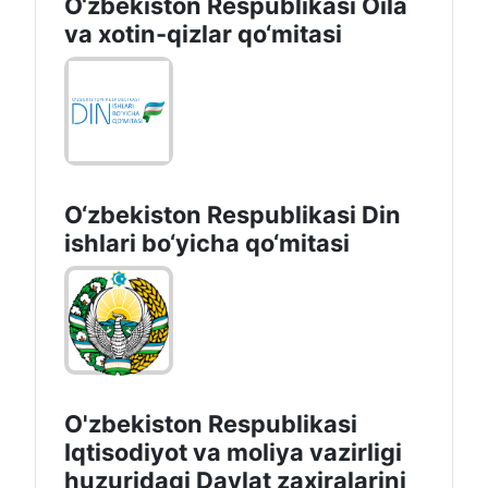
O‘zbekiston Respublikasi Oila
va xotin-qizlar qo‘mitasi
O‘zbekiston Respublikаsi Din
ishlаri bo‘yichа qo‘mitаsi
O'zbekiston Respublikasi
Iqtisodiyot va moliya vazirligi
huzuridаgi Dаvlаt zаxirаlаrini