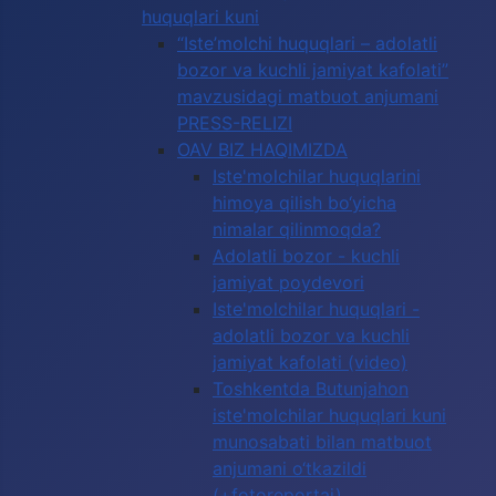
huquqlari kuni
“Iste’molchi huquqlari – adolatli
bozor va kuchli jamiyat kafolati”
mavzusidagi matbuot anjumani
PRESS-RELIZI
OAV BIZ HAQIMIZDA
Iste'molchilar huquqlarini
himoya qilish bo‘yicha
nimalar qilinmoqda?
Adolatli bozor - kuchli
jamiyat poydevori
Iste'molchilar huquqlari -
adolatli bozor va kuchli
jamiyat kafolati (video)
Toshkentda Butunjahon
iste'molchilar huquqlari kuni
munosabati bilan matbuot
anjumani o‘tkazildi
(+fotoreportaj)