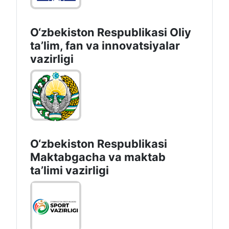
O‘zbekiston Respublikasi Oliy
taʼlim, fan va innovatsiyalar
vazirligi
O‘zbekiston Respublikasi
Maktabgacha va maktab
taʼlimi vazirligi