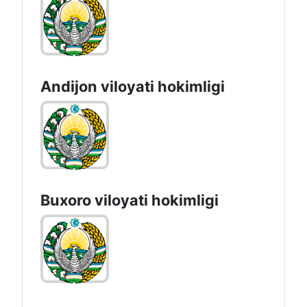
Andijon vilоyati hоkimligi
Buxoro viloyati hokimligi