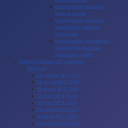
Iste’molchilar huquqlari
himoya ostida
Iste'molchilar manfaati -
jamoatchilik nazorati
markazida
Iste'molchilar manfaatlari -
jamoatchilik nazorati
markazida (radio)
"Iste’mol madaniyati" gazetasi
2026-yil
22-yanvar № 1 (217)
05-fevral № 2 (218)
19-fevral № 3 (219)
12-mart № 4 (220)
19-mart № 5 (221)
02-aprel № 6 (222)
16-aprel № 7 (223)
30-aprel № 8 (224)