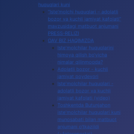
huquqlari kuni
“Iste’molchi huquqlari – adolatli
bozor va kuchli jamiyat kafolati”
mavzusidagi matbuot anjumani
PRESS-RELIZI
OAV BIZ HAQIMIZDA
Iste'molchilar huquqlarini
himoya qilish bo‘yicha
nimalar qilinmoqda?
Adolatli bozor - kuchli
jamiyat poydevori
Iste'molchilar huquqlari -
adolatli bozor va kuchli
jamiyat kafolati (video)
Toshkentda Butunjahon
iste'molchilar huquqlari kuni
munosabati bilan matbuot
anjumani o‘tkazildi
(+fotoreportaj)