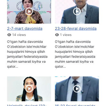
2-7-mart davomida
23-28-fevral davomida
14 views
1 views
O‘tgan hafta davomida
O‘tgan hafta davomida
O‘zbekiston iste’molchilar
O‘zbekiston iste’molchilar
huquqlarini himoya qilish
huquqlarini himoya qilish
jamiyatlari federatsiyasida
jamiyatlari federatsiyasida
muhim samarali loyiha va
muhim samarali loyiha va
qator...
qator...
Ha'ptelik_dayjest (23-
16-22 fevral davomida