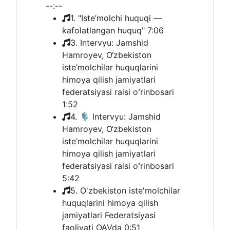
--:--
1. "Iste’molchi huquqi —
kafolatlangan huquq"
7:06
3. Intervyu: Jamshid
Hamroyev, O‘zbekiston
iste’molchilar huquqlarini
himoya qilish jamiyatlari
federatsiyasi raisi oʻrinbosari
1:52
4. 🎙 Intervyu: Jamshid
Hamroyev, O‘zbekiston
iste’molchilar huquqlarini
himoya qilish jamiyatlari
federatsiyasi raisi oʻrinbosari
5:42
5. O'zbekiston iste'molchilar
huquqlarini himoya qilish
jamiyatlari Federatsiyasi
faoliyati OAVda
0:51