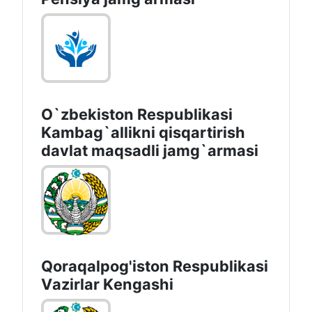
O`zbekiston Respublikasi
Kambag`allikni qisqartirish
davlat maqsadli jamg`armasi
Qoraqalpog'iston Rеspublikаsi
Vаzirlаr Kеngаshi