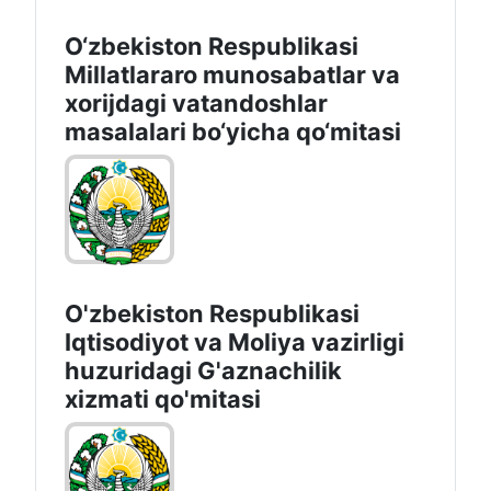
O‘zbekiston Respublikasi
Millatlararo munosabatlar va
xorijdagi vatandoshlar
masalalari bo‘yicha qo‘mitasi
O'zbekiston Respublikasi
Iqtisodiyot vа Moliya vazirligi
huzuridagi G'aznachilik
xizmati qo'mitasi