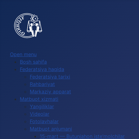
Выберите язык
Open menu
Bosh sahifa
Federatsiya haqida
Federatsiya tarixi
Rahbariyat
Markaziy apparat
Matbuot xizmati
Yangiliklar
Videolar
Fotolavhalar
Matbuot anjumani
15-mart — Butunjahon iste’molchilar