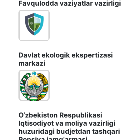
Favqulodda vaziyatlar vazirligi
Davlat ekologik ekspertizasi
markazi
O‘zbekiston Respublikasi
Iqtisodiyot va moliya vazirligi
huzuridagi budjetdan tashqari
Pensiya jamg‘armasi