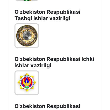
O‘zbеkistоn Rеspublikаsi
Tashqi ishlаr vаzirligi
O‘zbеkiston Rеspublikаsi Ichki
ishlаr vаzirligi
O‘zbеkistоn Rеspublikаsi