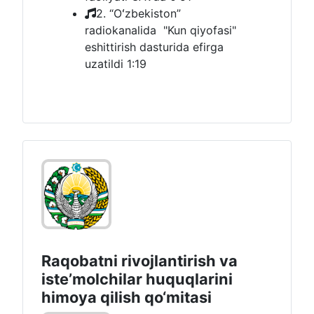
2. “Oʻzbekiston”
radiokanalida "Kun qiyofasi"
eshittirish dasturida efirga
uzatildi
1:19
Raqobatni rivojlantirish va
isteʼmolchilar huquqlarini
himoya qilish qo‘mitasi