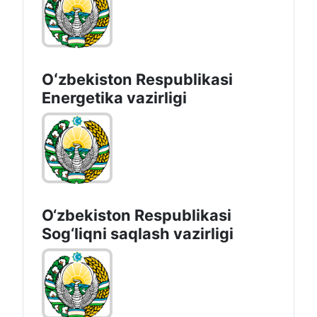
Oʻzbekiston Respublikasi
Energetika vazirligi
O‘zbеkistоn Rеspublikаsi
Sоg‘liqni saqlash vаzirligi