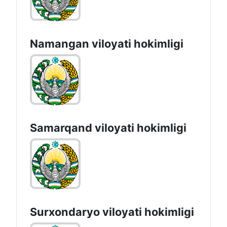
Namangan vilоyati hоkimligi
Samarqand viloyati hokimligi
Surxondaryo vilоyati hоkimligi