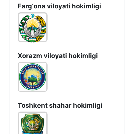
Farg‘оnа vilоyati hоkimligi
Xorazm vilоyati hоkimligi
Toshkеnt shаhаr hоkimligi