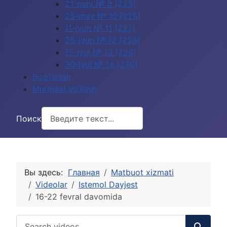
21-may № 9 (225)
25-may № 10 (226)
11-iyun № 11 (227)
25-iyun № 12 (228)
15-iyul № 13 (229)
30-iyul № 14 (230)
Bog‘lanish
Murojaat yo‘llash
Поиск
Вы здесь:
Главная
Matbuot xizmati
Videolar
Istemol Dayjest
16-22 fevral davomida