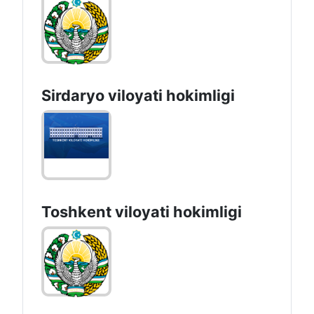
Sirdaryo vilоyati hоkimligi
Toshkent vilоyati hоkimligi