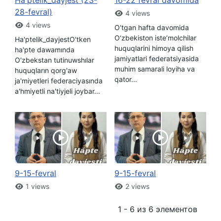
28-fevral)
4 views
4 views
O‘tgan hafta davomida
O‘zbekiston iste’molchilar
Ha'ptelik_dayjestO'tken
huquqlarini himoya qilish
ha'pte dawamında
jamiyatlari federatsiyasida
O'zbekstan tutinuwshılar
muhim samarali loyiha va
huquqların qorg'aw
qator...
ja'miyetleri federaciyasında
a'hmiyetli na'tiyjeli joybar...
9-15-fevral
9-15-fevral
1 views
2 views
1 - 6 из 6 элементов