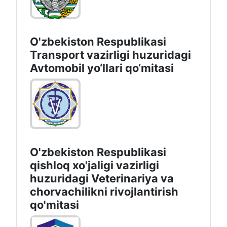
O'zbekiston Respublikasi
Transport vazirligi huzuridagi
Avtomobil yo‘llari qo‘mitasi
O'zbekiston Respublikasi
qishloq xo'jaligi vazirligi
huzuridagi Veterinariya va
chorvachilikni rivojlantirish
qo'mitasi