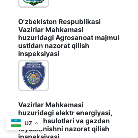
O‘zbekiston Respublikasi
Vazirlar Mahkamasi
huzuridagi Agrosanoat majmui
ustidan nazorat qilish
inspeksiyasi
Vazirlar Mahkamasi
huzuridagi elektr energiyasi,
neft mahsulotlari va gazdan
UZ
foydalanishni nazorat qilish
inspeksiyasi