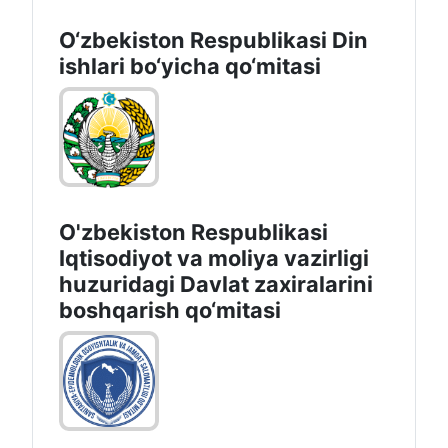
O‘zbekiston Respublikаsi Din
ishlаri bo‘yichа qo‘mitаsi
O'zbekiston Respublikasi
Iqtisodiyot va moliya vazirligi
huzuridаgi Dаvlаt zаxirаlаrini
boshqаrish qo‘mitаsi