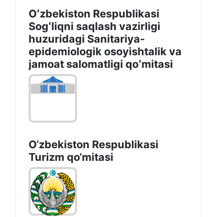
Oʻzbekiston Respublikasi
Sogʻliqni saqlash vazirligi
huzuridagi Sanitariya-
epidemiologik osoyishtalik va
jamoat salomatligi qoʻmitasi
O‘zbekiston Respublikasi
Turizm qo‘mitasi