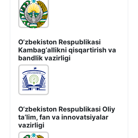
O‘zbekiston Respublikasi
Kambag‘allikni qisqartirish va
bandlik vazirligi
O‘zbekiston Respublikasi Oliy
taʼlim, fan va innovatsiyalar
vazirligi