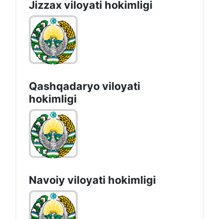
Jizzах vilоyati hоkimligi
Qashqadaryo viloyati
hоkimligi
Navoiy vilоyati hоkimligi