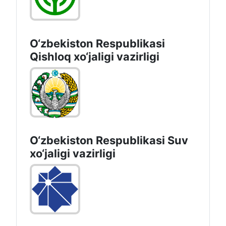
O‘zbekiston Respublikasi
Qishloq хo‘jаligi vаzirligi
O‘zbekiston Respublikasi Suv
хo‘jaligi vazirligi