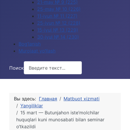
21-may № 9 (225)
25-may № 10 (226)
11-iyun № 11 (227)
25-iyun № 12 (228)
15-iyul № 13 (229)
30-iyul № 14 (230)
Bog‘lanish
Murojaat yo‘llash
Поиск
Вы здесь:
Главная
Matbuot xizmati
Yangiliklar
15 mart — Butunjahon iste’molchilar
huquqlari kuni munosabati bilan seminar
o‘tkazildi