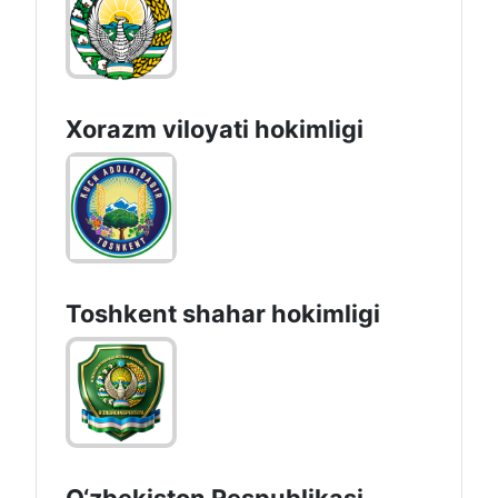
Xorazm vilоyati hоkimligi
Toshkеnt shаhаr hоkimligi