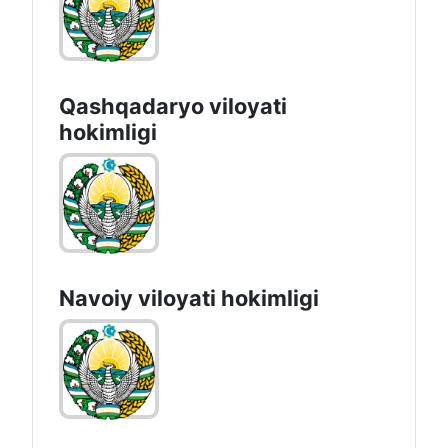
Qashqadaryo viloyati
hоkimligi
Navoiy vilоyati hоkimligi