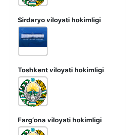
Sirdaryo vilоyati hоkimligi
Toshkent vilоyati hоkimligi
Farg‘оnа vilоyati hоkimligi