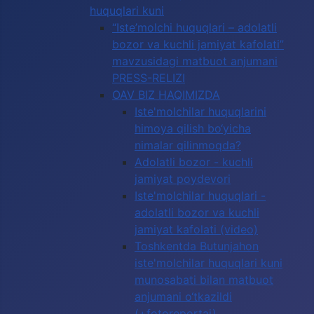
huquqlari kuni
“Iste’molchi huquqlari – adolatli
bozor va kuchli jamiyat kafolati”
mavzusidagi matbuot anjumani
PRESS-RELIZI
OAV BIZ HAQIMIZDA
Iste'molchilar huquqlarini
himoya qilish bo‘yicha
nimalar qilinmoqda?
Adolatli bozor - kuchli
jamiyat poydevori
Iste'molchilar huquqlari -
adolatli bozor va kuchli
jamiyat kafolati (video)
Toshkentda Butunjahon
iste'molchilar huquqlari kuni
munosabati bilan matbuot
anjumani o‘tkazildi
(+fotoreportaj)