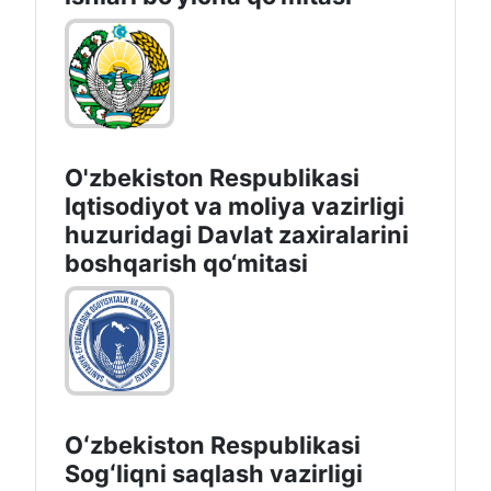
O'zbekiston Respublikasi
Iqtisodiyot va moliya vazirligi
huzuridаgi Dаvlаt zаxirаlаrini
boshqаrish qo‘mitаsi
Oʻzbekiston Respublikasi
Sogʻliqni saqlash vazirligi