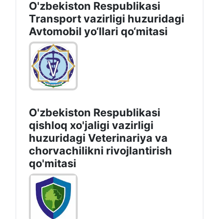
O'zbekiston Respublikasi
Transport vazirligi huzuridagi
Avtomobil yo‘llari qo‘mitasi
O'zbekiston Respublikasi
qishloq xo'jaligi vazirligi
huzuridagi Veterinariya va
chorvachilikni rivojlantirish
qo'mitasi