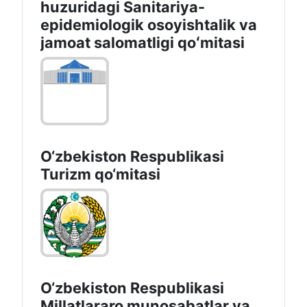
huzuridagi Sanitariya-
epidemiologik osoyishtalik va
jamoat salomatligi qoʻmitasi
O‘zbekiston Respublikasi
Turizm qo‘mitasi
O‘zbekiston Respublikasi
Millatlararo munosabatlar va