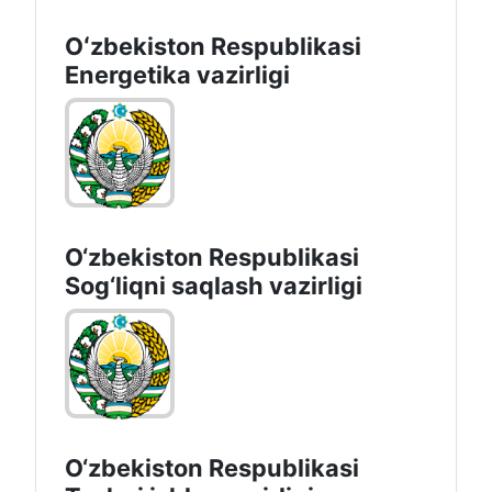
Oʻzbekiston Respublikasi
Energetika vazirligi
O‘zbеkistоn Rеspublikаsi
Sоg‘liqni saqlash vаzirligi
O‘zbеkistоn Rеspublikаsi