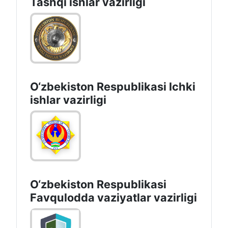
Tashqi ishlаr vаzirligi
O‘zbеkiston Rеspublikаsi Ichki
ishlаr vаzirligi
O‘zbеkistоn Rеspublikаsi
Favqulodda vaziyatlar vazirligi