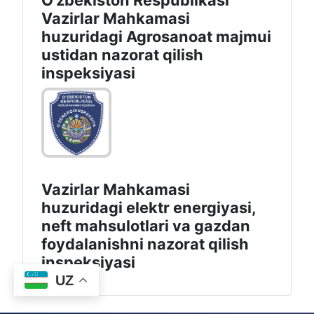
O‘zbekiston Respublikasi
Vazirlar Mahkamasi
huzuridagi Agrosanoat majmui
ustidan nazorat qilish
inspeksiyasi
Vazirlar Mahkamasi
huzuridagi elektr energiyasi,
neft mahsulotlari va gazdan
foydalanishni nazorat qilish
inspeksiyasi
UZ