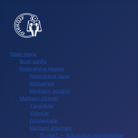
Выберите язык
Open menu
Bosh sahifa
Federatsiya haqida
Federatsiya tarixi
Rahbariyat
Markaziy apparat
Matbuot xizmati
Yangiliklar
Videolar
Fotolavhalar
Matbuot anjumani
15-mart — Butunjahon iste’molchilar