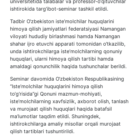
universitetida talabalar va professor-o‘qituvchilar
ishtirokida targ‘ibot-seminar tashkil etildi.
Tadbir O‘zbekiston iste’molchilar huquqlarini
himoya qilish jamiyatlari federatsiyasi Namangan
viloyati hududiy birlashmasi hamda Namangan
shahar ijro etuvchi apparati tomonidan o‘tkazilib,
unda ishtirokchilarga iste’molchilarning qonuniy
huquqlari, ularni himoya qilish tartibi hamda
amaldagi qonunchilik haqida tushunchalar berildi.
Seminar davomida O‘zbekiston Respublikasining
“Iste’molchilar huquqlarini himoya qilish
to‘g‘risida”gi Qonuni mazmun-mohiyati,
iste’molchilarning xavfsizlik, axborot olish, tanlash
va murojaat qilish huquqlari haqida batafsil
ma’lumotlar taqdim etildi. Shuningdek,
ishtirokchilarga amaliy misollar orqali murojaat
qilish tartiblari tushuntirildi.