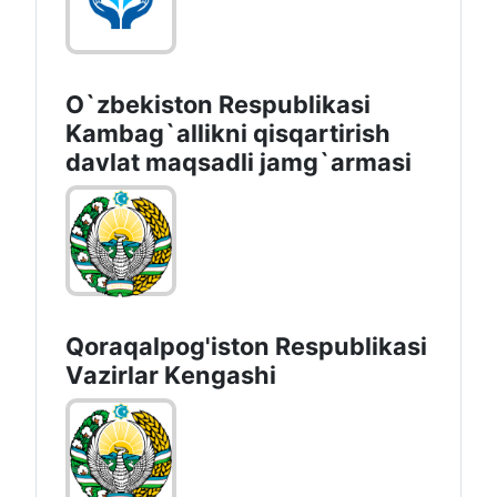
O`zbekiston Respublikasi
Kambag`allikni qisqartirish
davlat maqsadli jamg`armasi
Qoraqalpog'iston Rеspublikаsi
Vаzirlаr Kеngаshi