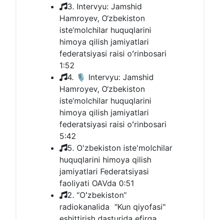
3. Intervyu: Jamshid
Hamroyev, O‘zbekiston
iste’molchilar huquqlarini
himoya qilish jamiyatlari
federatsiyasi raisi oʻrinbosari
1:52
4. 🎙 Intervyu: Jamshid
Hamroyev, O‘zbekiston
iste’molchilar huquqlarini
himoya qilish jamiyatlari
federatsiyasi raisi oʻrinbosari
5:42
5. O'zbekiston iste'molchilar
huquqlarini himoya qilish
jamiyatlari Federatsiyasi
faoliyati OAVda
0:51
2. “Oʻzbekiston”
radiokanalida "Kun qiyofasi"
eshittirish dasturida efirga