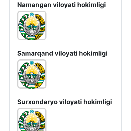
Namangan vilоyati hоkimligi
Samarqand viloyati hokimligi
Surxondaryo vilоyati hоkimligi