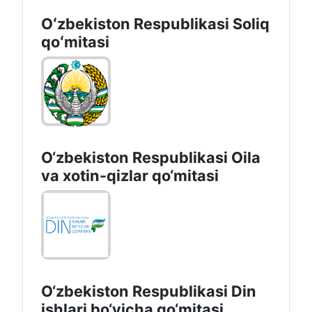
Oʻzbekiston Respublikasi Soliq
qoʻmitasi
O‘zbekiston Respublikasi Oila
va xotin-qizlar qo‘mitasi
O‘zbekiston Respublikаsi Din
ishlаri bo‘yichа qo‘mitаsi