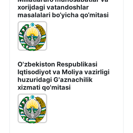
xorijdagi vatandoshlar
masalalari bo‘yicha qo‘mitasi
O'zbekiston Respublikasi
Iqtisodiyot vа Moliya vazirligi
huzuridagi G'aznachilik
xizmati qo'mitasi