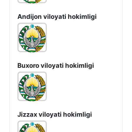
Andijon vilоyati hоkimligi
Buxoro viloyati hokimligi
Jizzах vilоyati hоkimligi