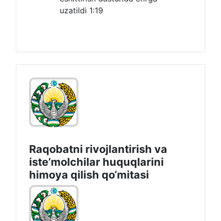
uzatildi
1:19
Raqobatni rivojlantirish va
isteʼmolchilar huquqlarini
himoya qilish qo‘mitasi