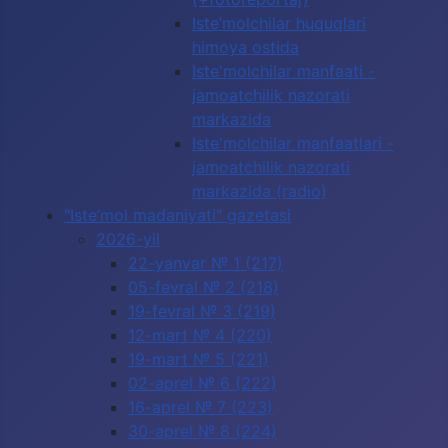
Iste’molchilar huquqlari
himoya ostida
Iste'molchilar manfaati -
jamoatchilik nazorati
markazida
Iste'molchilar manfaatlari -
jamoatchilik nazorati
markazida (radio)
"Iste’mol madaniyati" gazetasi
2026-yil
22-yanvar № 1 (217)
05-fevral № 2 (218)
19-fevral № 3 (219)
12-mart № 4 (220)
19-mart № 5 (221)
02-aprel № 6 (222)
16-aprel № 7 (223)
30-aprel № 8 (224)