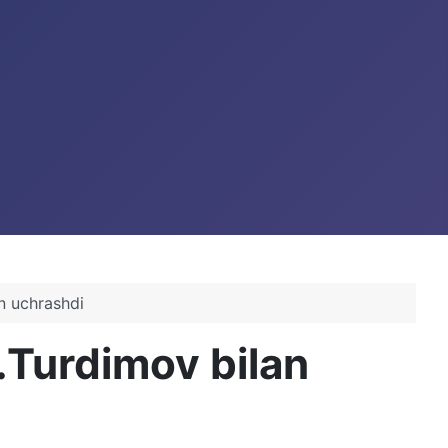
an uchrashdi
E.Turdimov bilan