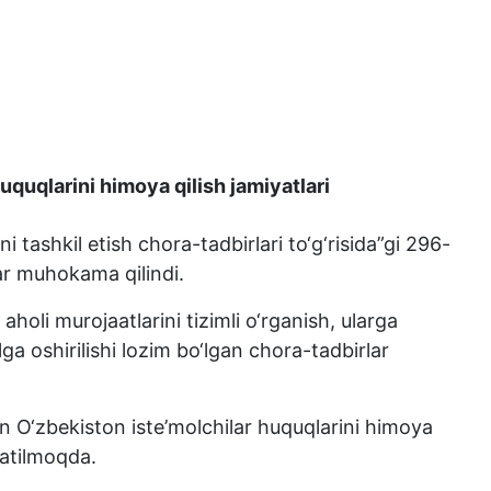
quqlarini himoya qilish jamiyatlari
tashkil etish chora-tadbirlari to‘g‘risida”gi 296-
lar muhokama qilindi.
oli murojaatlarini tizimli o‘rganish, ularga
a oshirilishi lozim bo‘lgan chora-tadbirlar
an O‘zbekiston iste’molchilar huquqlarini himoya
ratilmoqda.