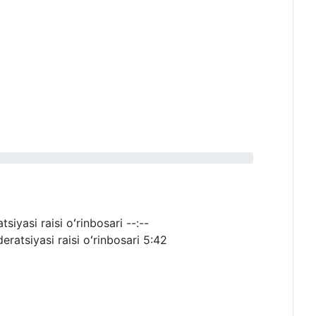
siyasi raisi oʻrinbosari
--:--
ratsiyasi raisi oʻrinbosari
5:42