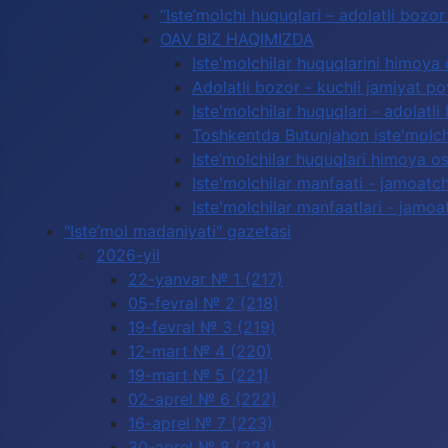
“Iste’molchi huquqlari – adolatli boz
OAV BIZ HAQIMIZDA
Iste'molchilar huquqlarini himoya 
Adolatli bozor - kuchli jamiyat p
Iste'molchilar huquqlari - adolatli
Toshkentda Butunjahon iste'molchi
Iste’molchilar huquqlari himoya os
Iste'molchilar manfaati - jamoatc
Iste'molchilar manfaatlari - jamoa
"Iste’mol madaniyati" gazetasi
2026-yil
22-yanvar № 1 (217)
05-fevral № 2 (218)
19-fevral № 3 (219)
12-mart № 4 (220)
19-mart № 5 (221)
02-aprel № 6 (222)
16-aprel № 7 (223)
30-aprel № 8 (224)