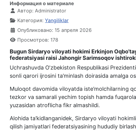
Информация о материале
Автор:
Administrator
Категория:
Yangiliklar
Опубликовано: 15 апреля 2026
Просмотров: 178
Bugun Sirdaryo viloyati hokimi Erkinjon Oqbo‘ta
federatsiyasi raisi Jahongir Sarimsoqov ishtiroki
Uchrashuvda O‘zbekiston Respublikasi Prezidentinin
sonli qarori ijrosini ta’minlash doirasida amalga 
Muloqot davomida viloyatda iste’molchilarning qonu
tezkor va samarali yechim topish hamda fuqarolarn
yuzasidan atroflicha fikr almashildi.
Alohida ta’kidlanganidek, Sirdaryo viloyati hokim
qilish jamiyatlari federatsiyasining hududiy birlas