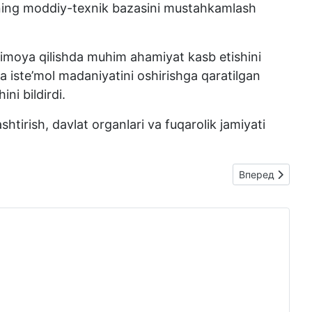
larning moddiy-texnik bazasini mustahkamlash
himoya qilishda muhim ahamiyat kasb etishini
da iste’mol madaniyatini oshirishga qaratilgan
ni bildirdi.
htirish, davlat organlari va fuqarolik jamiyati
Следующий: Noso
Вперед