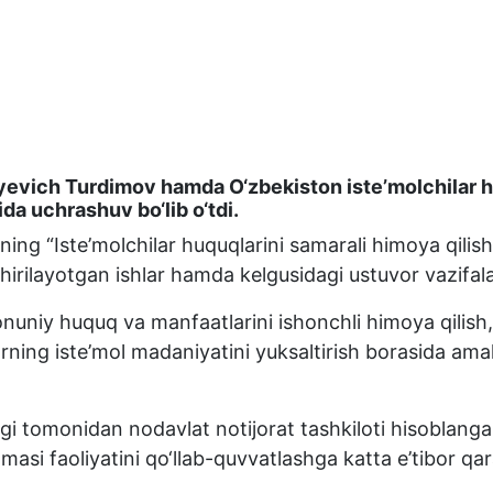
yevich Turdimov hamda O‘zbekiston iste’molchilar hu
da uchrashuv bo‘lib o‘tdi.
g “Iste’molchilar huquqlarini samarali himoya qilishni 
oshirilayotgan ishlar hamda kelgusidagi ustuvor vazifa
niy huquq va manfaatlarini ishonchli himoya qilish, ah
ing iste’mol madaniyatini yuksaltirish borasida amalg
ligi tomonidan nodavlat notijorat tashkiloti hisoblang
hmasi faoliyatini qo‘llab-quvvatlashga katta e’tibor qa