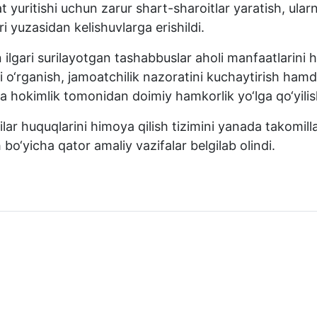
at yuritishi uchun zarur shart-sharoitlar yaratish, u
 yuzasidan kelishuvlarga erishildi.
ilgari surilayotgan tashabbuslar aholi manfaatlarini 
mli o‘rganish, jamoatchilik nazoratini kuchaytirish ham
 hokimlik tomonidan doimiy hamkorlik yo‘lga qo‘yilishi
ar huquqlarini himoya qilish tizimini yanada takomillas
bo‘yicha qator amaliy vazifalar belgilab olindi.