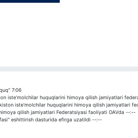
uquq"
7:06
 iste’molchilar huquqlarini himoya qilish jamiyatlari federat
ton iste’molchilar huquqlarini himoya qilish jamiyatlari fede
himoya qilish jamiyatlari Federatsiyasi faoliyati OAVda
--:--
si" eshittirish dasturida efirga uzatildi
--:--