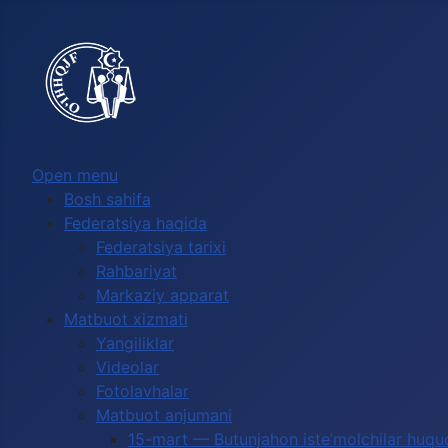
Выберите язык
Open menu
Bosh sahifa
Federatsiya haqida
Federatsiya tarixi
Rahbariyat
Markaziy apparat
Matbuot xizmati
Yangiliklar
Videolar
Fotolavhalar
Matbuot anjumani
15-mart — Butunjahon iste’molchilar huquq