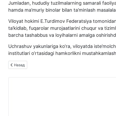
Jumladan, hududiy tuzilmalarning samarali faoliy
hamda ma’muriy binolar bilan ta’minlash masalalari
Viloyat hokimi E.Turdimov Federatsiya tomonidan 
ta’kidlab, fuqarolar murojaatlarini chuqur va tizi
barcha tashabbus va loyihalarni amalga oshirishda
Uchrashuv yakunlariga ko‘ra, viloyatda iste’molchil
institutlari o‘rtasidagi hamkorlikni mustahkamlash 
Предыдущий: OAV biz haqimizda: Farg‘ona shahri
Назад