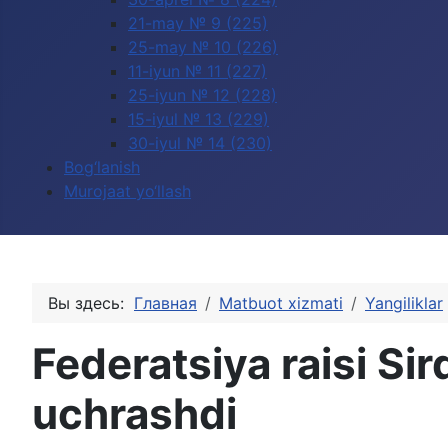
21-may № 9 (225)
25-may № 10 (226)
11-iyun № 11 (227)
25-iyun № 12 (228)
15-iyul № 13 (229)
30-iyul № 14 (230)
Bog‘lanish
Murojaat yo‘llash
Вы здесь:
Главная
Matbuot xizmati
Yangiliklar
Federatsiya raisi Si
uchrashdi