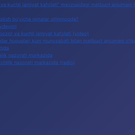
or va kuchli jamiyat kafolati” mavzusidagi matbuot anjumani
qilish bo‘yicha nimalar qilinmoqda?
oydevori
 bozor va kuchli jamiyat kafolati (video)
lar huquqlari kuni munosabati bilan matbuot anjumani o‘tka
tida
hilik nazorati markazida
tchilik nazorati markazida (radio)