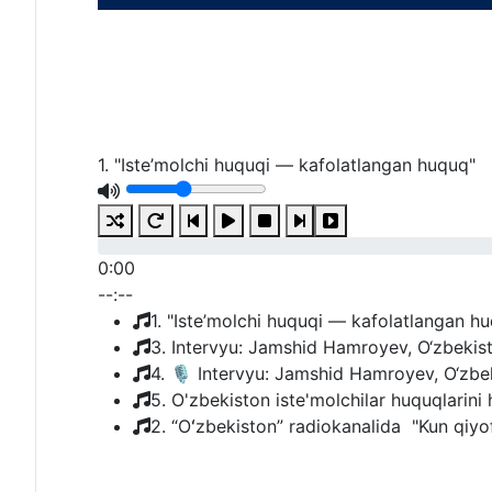
1. "Iste’molchi huquqi — kafolatlangan huquq"
0:00
--:--
1. "Iste’molchi huquqi — kafolatlangan h
3. Intervyu: Jamshid Hamroyev, O‘zbekiston
4. 🎙 Intervyu: Jamshid Hamroyev, O‘zbekis
5. O'zbekiston iste'molchilar huquqlarini 
2. “Oʻzbekiston” radiokanalida "Kun qiyofa