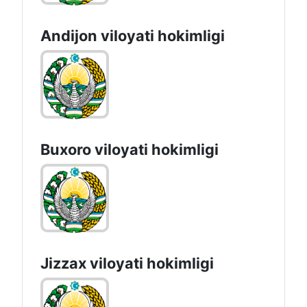
Andijon vilоyati hоkimligi
Buxoro viloyati hokimligi
Jizzах vilоyati hоkimligi