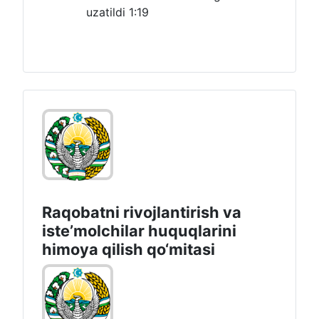
uzatildi
1:19
Raqobatni rivojlantirish va
isteʼmolchilar huquqlarini
himoya qilish qo‘mitasi