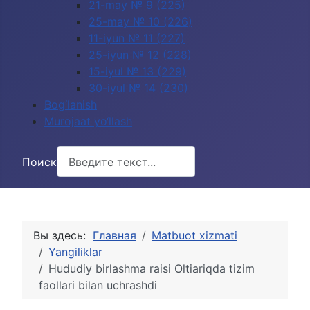
21-may № 9 (225)
25-may № 10 (226)
11-iyun № 11 (227)
25-iyun № 12 (228)
15-iyul № 13 (229)
30-iyul № 14 (230)
Bog‘lanish
Murojaat yo‘llash
Поиск
Вы здесь:
Главная
Matbuot xizmati
Yangiliklar
Hududiy birlashma raisi Oltiariqda tizim
faollari bilan uchrashdi