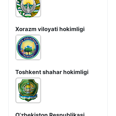
Xorazm vilоyati hоkimligi
Toshkеnt shаhаr hоkimligi
UZ
O‘zbekiston Respublikasi