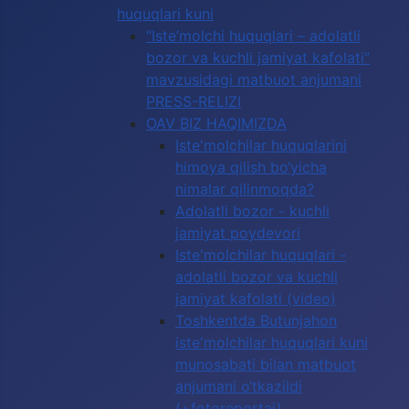
huquqlari kuni
“Iste’molchi huquqlari – adolatli
bozor va kuchli jamiyat kafolati”
mavzusidagi matbuot anjumani
PRESS-RELIZI
OAV BIZ HAQIMIZDA
Iste'molchilar huquqlarini
himoya qilish bo‘yicha
nimalar qilinmoqda?
Adolatli bozor - kuchli
jamiyat poydevori
Iste'molchilar huquqlari -
adolatli bozor va kuchli
jamiyat kafolati (video)
Toshkentda Butunjahon
iste'molchilar huquqlari kuni
munosabati bilan matbuot
anjumani o‘tkazildi
(+fotoreportaj)