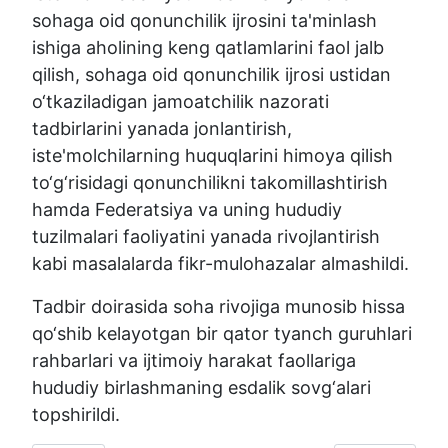
sohaga oid qonunchilik ijrosini ta'minlash
ishiga aholining keng qatlamlarini faol jalb
qilish, sohaga oid qonunchilik ijrosi ustidan
o‘tkaziladigan jamoatchilik nazorati
tadbirlarini yanada jonlantirish,
iste'molchilarning huquqlarini himoya qilish
to‘g‘risidagi qonunchilikni takomillashtirish
hamda Federatsiya va uning hududiy
tuzilmalari faoliyatini yanada rivojlantirish
kabi masalalarda fikr-mulohazalar almashildi.
Tadbir doirasida soha rivojiga munosib hissa
qo‘shib kelayotgan bir qator tyanch guruhlari
rahbarlari va ijtimoiy harakat faollariga
hududiy birlashmaning esdalik sovg‘alari
topshirildi.