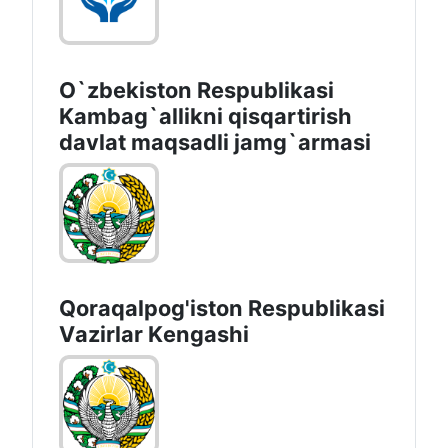
O`zbekiston Respublikasi
Kambag`allikni qisqartirish
davlat maqsadli jamg`armasi
Qoraqalpog'iston Rеspublikаsi
Vаzirlаr Kеngаshi