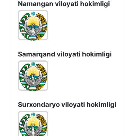
Namangan vilоyati hоkimligi
Samarqand viloyati hokimligi
Surxondaryo vilоyati hоkimligi