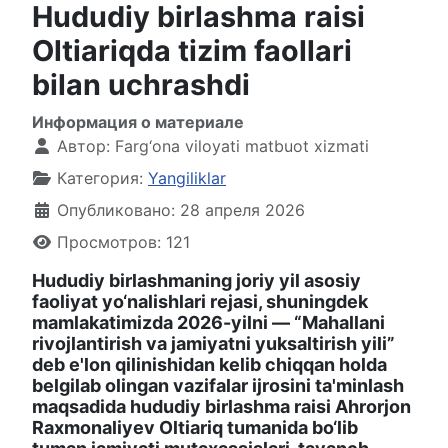
Hududiy birlashma raisi
Oltiariqda tizim faollari
bilan uchrashdi
Информация о материале
Автор:
Farg‘ona viloyati matbuot xizmati
Категория:
Yangiliklar
Опубликовано: 28 апреля 2026
Просмотров: 121
Hududiy birlashmaning joriy yil asosiy
faoliyat yo‘nalishlari rejasi, shuningdek
mamlakatimizda 2026-yilni — “Mahallani
rivojlantirish va jamiyatni yuksaltirish yili”
deb e'lon qilinishidan kelib chiqqan holda
belgilab olingan vazifalar ijrosini ta'minlash
maqsadida hududiy birlashma raisi Ahrorjon
Raxmonaliyev Oltiariq tumanida bo‘lib