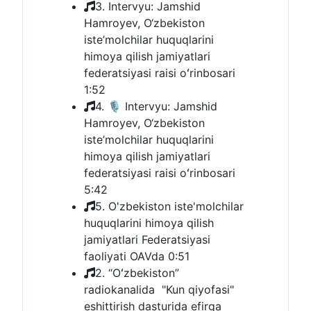
3. Intervyu: Jamshid
Hamroyev, O‘zbekiston
iste’molchilar huquqlarini
himoya qilish jamiyatlari
federatsiyasi raisi oʻrinbosari
1:52
4. 🎙 Intervyu: Jamshid
Hamroyev, O‘zbekiston
iste’molchilar huquqlarini
himoya qilish jamiyatlari
federatsiyasi raisi oʻrinbosari
5:42
5. O'zbekiston iste'molchilar
huquqlarini himoya qilish
jamiyatlari Federatsiyasi
faoliyati OAVda
0:51
2. “Oʻzbekiston”
radiokanalida "Kun qiyofasi"
eshittirish dasturida efirga