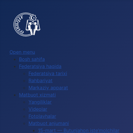
Выберите язык
Open menu
Bosh sahifa
Federatsiya haqida
Federatsiya tarixi
Rahbariyat
Markaziy apparat
Matbuot xizmati
Yangiliklar
Videolar
Fotolavhalar
Matbuot anjumani
15-mart — Butunjahon iste’molchilar