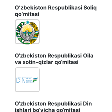
Oʻzbekiston Respublikasi Soliq
qoʻmitasi
O‘zbekiston Respublikasi Oila
va xotin-qizlar qo‘mitasi
O‘zbekiston Respublikаsi Din
ishlаri bo‘yichа qo‘mitаsi