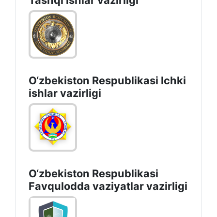
Tashqi ishlаr vаzirligi
O‘zbеkiston Rеspublikаsi Ichki
ishlаr vаzirligi
O‘zbеkistоn Rеspublikаsi
Favqulodda vaziyatlar vazirligi