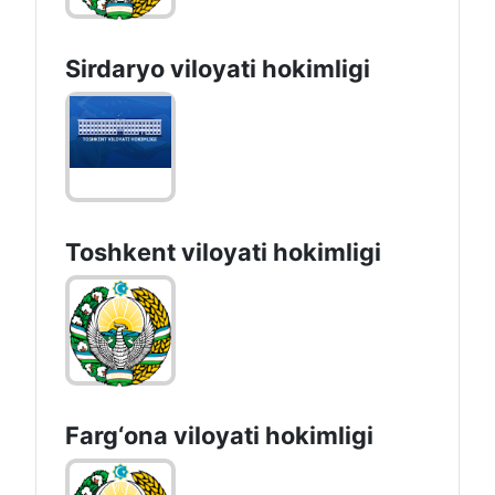
Sirdaryo vilоyati hоkimligi
Toshkent vilоyati hоkimligi
Farg‘оnа vilоyati hоkimligi