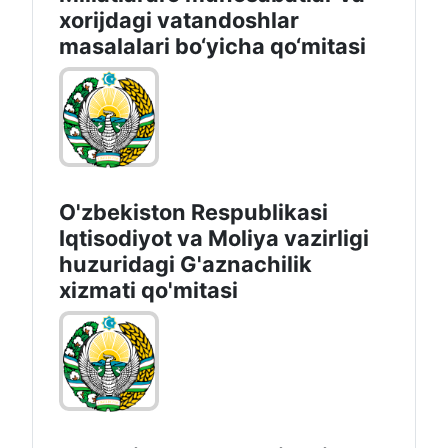
xorijdagi vatandoshlar
masalalari bo‘yicha qo‘mitasi
O'zbekiston Respublikasi
Iqtisodiyot vа Moliya vazirligi
huzuridagi G'aznachilik
xizmati qo'mitasi