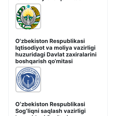
O'zbekiston Respublikasi
Iqtisodiyot va moliya vazirligi
huzuridаgi Dаvlаt zаxirаlаrini
boshqаrish qo‘mitаsi
Oʻzbekiston Respublikasi
Sogʻliqni saqlash vazirligi