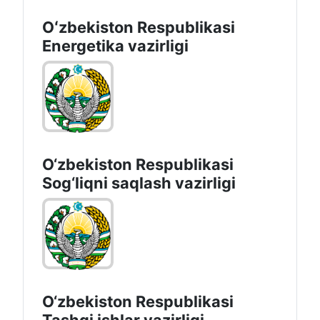
Oʻzbekiston Respublikasi
Energetika vazirligi
O‘zbеkistоn Rеspublikаsi
Sоg‘liqni saqlash vаzirligi
O‘zbеkistоn Rеspublikаsi