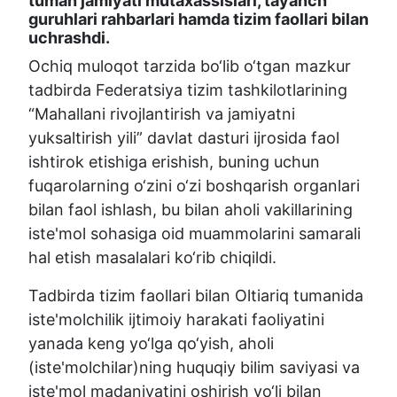
tuman jamiyati mutaxassislari, tayanch
guruhlari rahbarlari hamda tizim faollari bilan
uchrashdi.
Ochiq muloqot tarzida bo‘lib o‘tgan mazkur
tadbirda Federatsiya tizim tashkilotlarining
“Mahallani rivojlantirish va jamiyatni
yuksaltirish yili” davlat dasturi ijrosida faol
ishtirok etishiga erishish, buning uchun
fuqarolarning o‘zini o‘zi boshqarish organlari
bilan faol ishlash, bu bilan aholi vakillarining
iste'mol sohasiga oid muammolarini samarali
hal etish masalalari ko‘rib chiqildi.
Tadbirda tizim faollari bilan Oltiariq tumanida
iste'molchilik ijtimoiy harakati faoliyatini
yanada keng yo‘lga qo‘yish, aholi
(iste'molchilar)ning huquqiy bilim saviyasi va
iste'mol madaniyatini oshirish yo‘li bilan