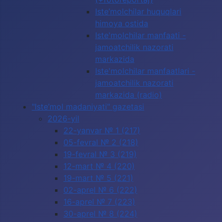
Iste’molchilar huquqlari
himoya ostida
Iste'molchilar manfaati -
jamoatchilik nazorati
markazida
Iste'molchilar manfaatlari -
jamoatchilik nazorati
markazida (radio)
"Iste’mol madaniyati" gazetasi
2026-yil
22-yanvar № 1 (217)
05-fevral № 2 (218)
19-fevral № 3 (219)
12-mart № 4 (220)
19-mart № 5 (221)
02-aprel № 6 (222)
16-aprel № 7 (223)
30-aprel № 8 (224)