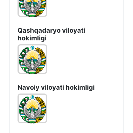
Qashqadaryo viloyati
hоkimligi
Navoiy vilоyati hоkimligi