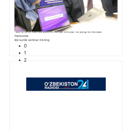
“Sunʼiy idrok davrida axborot xizmati trendlari va yangi ko‘nikmalar”
mavzusida
ikki kunlik seminar-trening
0
1
2