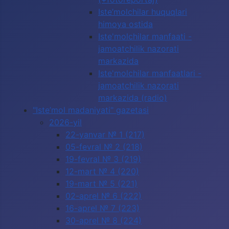
Iste’molchilar huquqlari
himoya ostida
Iste'molchilar manfaati -
jamoatchilik nazorati
markazida
Iste'molchilar manfaatlari -
jamoatchilik nazorati
markazida (radio)
"Iste’mol madaniyati" gazetasi
2026-yil
22-yanvar № 1 (217)
05-fevral № 2 (218)
19-fevral № 3 (219)
12-mart № 4 (220)
19-mart № 5 (221)
02-aprel № 6 (222)
16-aprel № 7 (223)
30-aprel № 8 (224)