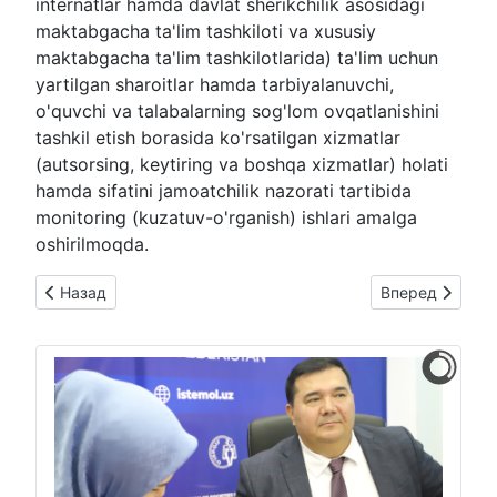
internatlar hamda davlat sherikchilik asosidagi
maktabgacha ta'lim tashkiloti va xususiy
maktabgacha ta'lim tashkilotlarida) ta'lim uchun
yartilgan sharoitlar hamda tarbiyalanuvchi,
o'quvchi va talabalarning sog'lom ovqatlanishini
tashkil etish borasida ko'rsatilgan xizmatlar
(autsorsing, keytiring va boshqa xizmatlar) holati
hamda sifatini jamoatchilik nazorati tartibida
monitoring (kuzatuv-o'rganish) ishlari amalga
oshirilmoqda.
Предыдущий: Jamoatchilik nazorati tartibida kuzatuv-o'rganis
Следующий: Jamo
Назад
Вперед