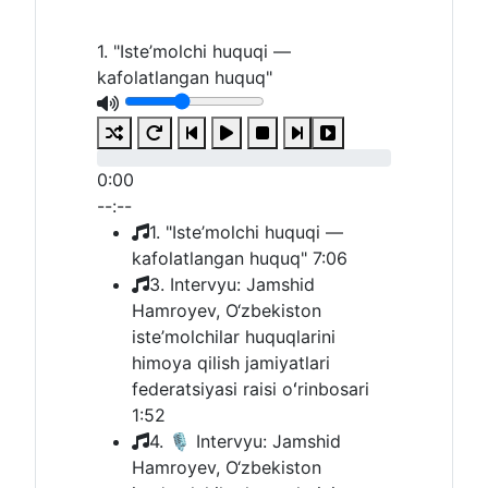
1. "Iste’molchi huquqi —
kafolatlangan huquq"
0:00
--:--
1. "Iste’molchi huquqi —
kafolatlangan huquq"
7:06
3. Intervyu: Jamshid
Hamroyev, O‘zbekiston
iste’molchilar huquqlarini
himoya qilish jamiyatlari
federatsiyasi raisi oʻrinbosari
1:52
4. 🎙 Intervyu: Jamshid
Hamroyev, O‘zbekiston