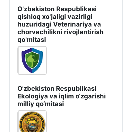
O'zbekiston Respublikasi
qishloq xo'jaligi vazirligi
huzuridagi Veterinariya va
chorvachilikni rivojlantirish
qo'mitasi
O‘zbekiston Respublikasi
Ekologiya va iqlim o‘zgarishi
milliy qo‘mitasi