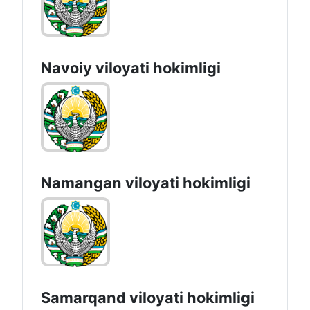
Navoiy vilоyati hоkimligi
Namangan vilоyati hоkimligi
Samarqand viloyati hokimligi