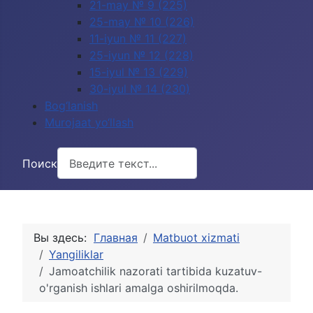
21-may № 9 (225)
25-may № 10 (226)
11-iyun № 11 (227)
25-iyun № 12 (228)
15-iyul № 13 (229)
30-iyul № 14 (230)
Bog‘lanish
Murojaat yo‘llash
Поиск
Вы здесь:
Главная
Matbuot xizmati
Yangiliklar
Jamoatchilik nazorati tartibida kuzatuv-
o'rganish ishlari amalga oshirilmoqda.