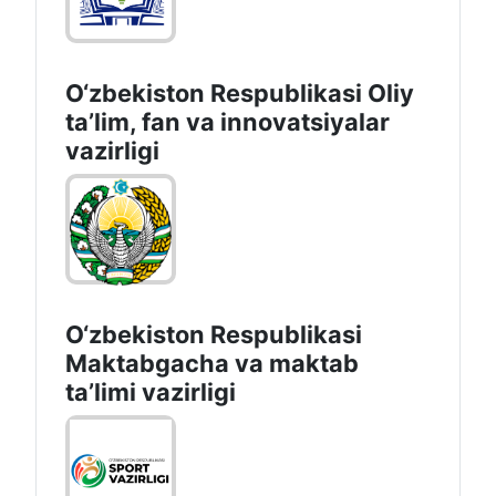
O‘zbekiston Respublikasi Oliy
taʼlim, fan va innovatsiyalar
vazirligi
O‘zbekiston Respublikasi
Maktabgacha va maktab
taʼlimi vazirligi