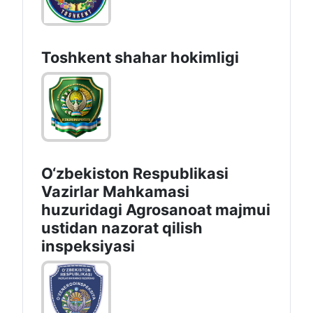
Toshkеnt shаhаr hоkimligi
O‘zbekiston Respublikasi
Vazirlar Mahkamasi
huzuridagi Agrosanoat majmui
ustidan nazorat qilish
inspeksiyasi