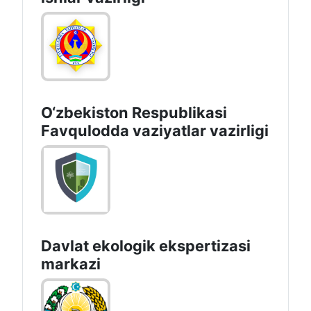
O‘zbеkistоn Rеspublikаsi
Favqulodda vaziyatlar vazirligi
Davlat ekologik ekspertizasi
markazi