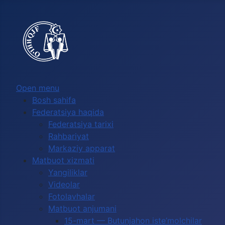
Выберите язык
Open menu
Bosh sahifa
Federatsiya haqida
Federatsiya tarixi
Rahbariyat
Markaziy apparat
Matbuot xizmati
Yangiliklar
Videolar
Fotolavhalar
Matbuot anjumani
15-mart — Butunjahon iste’molchilar