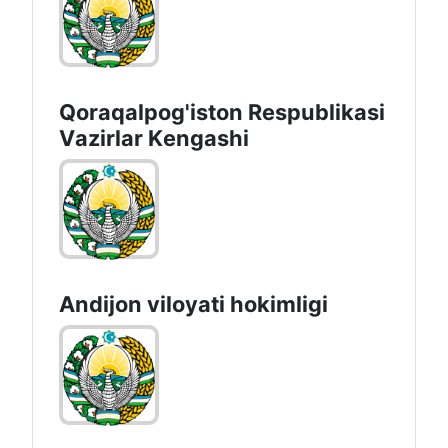
Qoraqalpog'iston Rеspublikаsi
Vаzirlаr Kеngаshi
Andijon vilоyati hоkimligi