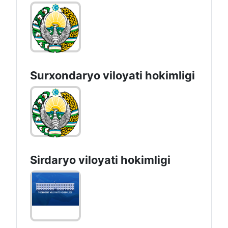
Surxondaryo vilоyati hоkimligi
Sirdaryo vilоyati hоkimligi