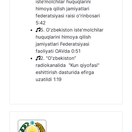
iste’molchilar huquqlarini
himoya qilish jamiyatlari
federatsiyasi raisi oʻrinbosari
5:42
5. O'zbekiston iste'molchilar
huquqlarini himoya qilish
jamiyatlari Federatsiyasi
faoliyati OAVda
0:51
2. “Oʻzbekiston”
radiokanalida "Kun qiyofasi"
eshittirish dasturida efirga
uzatildi
1:19