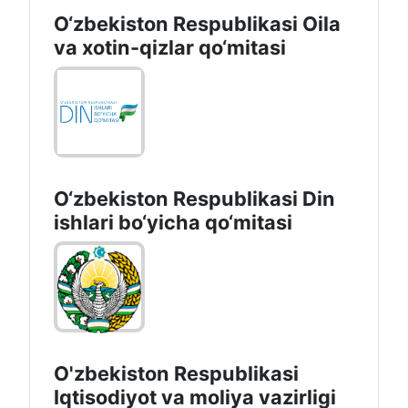
O‘zbekiston Respublikasi Oila
va xotin-qizlar qo‘mitasi
O‘zbekiston Respublikаsi Din
ishlаri bo‘yichа qo‘mitаsi
O'zbekiston Respublikasi
Iqtisodiyot va moliya vazirligi