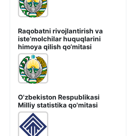
Raqobatni rivojlantirish va
isteʼmolchilar huquqlarini
himoya qilish qo‘mitasi
O'zbekiston Respublikasi
Milliy statistika qo'mitasi