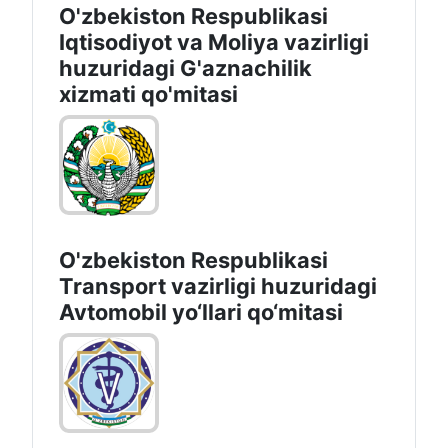
O'zbekiston Respublikasi
Iqtisodiyot vа Moliya vazirligi
huzuridagi G'aznachilik
xizmati qo'mitasi
O'zbekiston Respublikasi
Transport vazirligi huzuridagi
Avtomobil yo‘llari qo‘mitasi