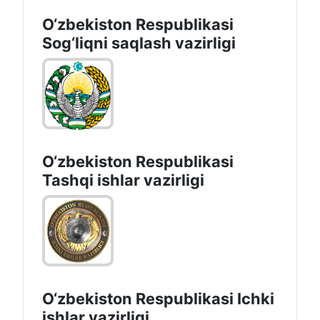
O‘zbеkistоn Rеspublikаsi
Sоg‘liqni saqlash vаzirligi
O‘zbеkistоn Rеspublikаsi
Tashqi ishlаr vаzirligi
O‘zbеkiston Rеspublikаsi Ichki
ishlаr vаzirligi