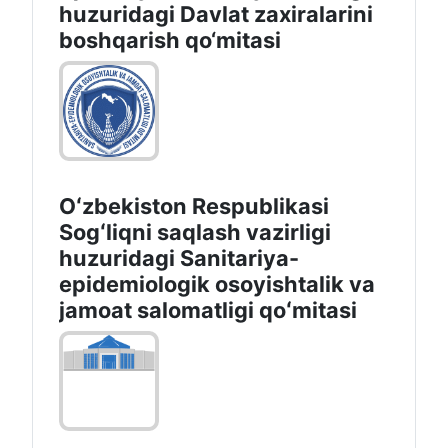
huzuridаgi Dаvlаt zаxirаlаrini
boshqаrish qo‘mitаsi
Oʻzbekiston Respublikasi
Sogʻliqni saqlash vazirligi
huzuridagi Sanitariya-
epidemiologik osoyishtalik va
jamoat salomatligi qoʻmitasi