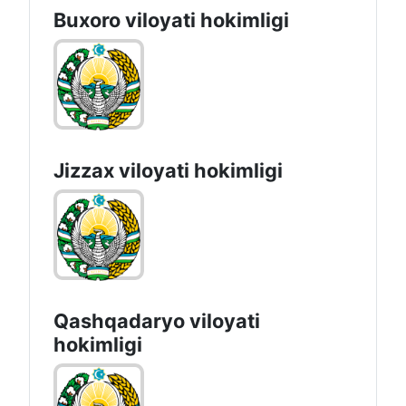
Buxoro viloyati hokimligi
Jizzах vilоyati hоkimligi
Qashqadaryo viloyati
hоkimligi