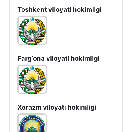
Toshkent vilоyati hоkimligi
Farg‘оnа vilоyati hоkimligi
Xorazm vilоyati hоkimligi