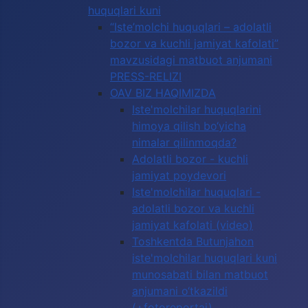
huquqlari kuni
“Iste’molchi huquqlari – adolatli
bozor va kuchli jamiyat kafolati”
mavzusidagi matbuot anjumani
PRESS-RELIZI
OAV BIZ HAQIMIZDA
Iste'molchilar huquqlarini
himoya qilish bo‘yicha
nimalar qilinmoqda?
Adolatli bozor - kuchli
jamiyat poydevori
Iste'molchilar huquqlari -
adolatli bozor va kuchli
jamiyat kafolati (video)
Toshkentda Butunjahon
iste'molchilar huquqlari kuni
munosabati bilan matbuot
anjumani o‘tkazildi
(+fotoreportaj)