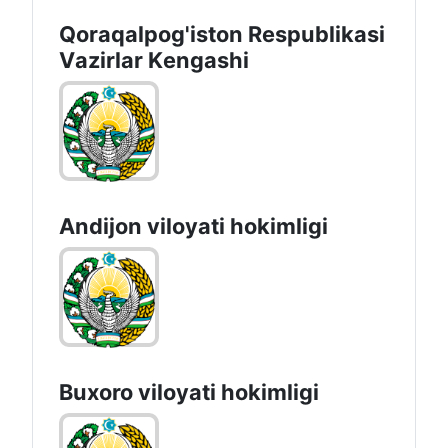
Qoraqalpog'iston Rеspublikаsi
Vаzirlаr Kеngаshi
Andijon vilоyati hоkimligi
Buxoro viloyati hokimligi