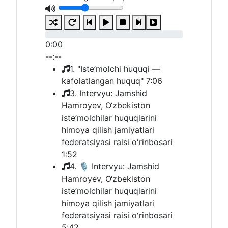
0:00
--:--
1. "Iste’molchi huquqi —
kafolatlangan huquq"
7:06
3. Intervyu: Jamshid
Hamroyev, O‘zbekiston
iste’molchilar huquqlarini
himoya qilish jamiyatlari
federatsiyasi raisi oʻrinbosari
1:52
4. 🎙 Intervyu: Jamshid
Hamroyev, O‘zbekiston
iste’molchilar huquqlarini
himoya qilish jamiyatlari
federatsiyasi raisi oʻrinbosari
5:42