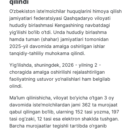
qilindi
O‘zbekiston iste’molchilar huquqlarini himoya qilish
jamiyatlari federatsiyasi Qashqadaryo viloyati
hududiy birlashmasi Kengashining navbatdagi
yig‘ilishi bo‘lib o‘tdi. Unda hududiy birlashma
hamda tuman (shahar) jamiyatlari tomonidan
2025-yil davomida amalga oshirilgan ishlar
tanqidiy-tahliliy muhokama qilindi.
Yig‘ilishda, shuningdek, 2026 - yilning 2 -
choragida amalga oshirilishi rejalashtirilgan
faoliyatning ustuvor yo‘nalishlari ham belgilab
olindi.
Ma’lum qilinishicha, viloyat bo‘yicha o‘tgan 3 oy
davomida iste’molchilardan jami 362 ta murojaat
qabul qilingan bo‘lib, ularning 152 tasi yozma, 197
tasi og‘zaki, 12 tasi esa elektron shaklda tushgan.
Barcha murojaatlar tegishli tartibda o‘rganib