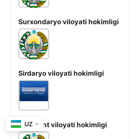
Surxondaryo vilоyati hоkimligi
Sirdaryo vilоyati hоkimligi
UZ
Toshkent vilоyati hоkimligi