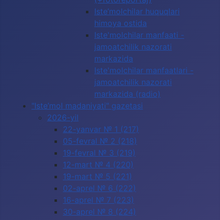
Iste’molchilar huquqlari
himoya ostida
Iste'molchilar manfaati -
jamoatchilik nazorati
markazida
Iste'molchilar manfaatlari -
jamoatchilik nazorati
markazida (radio)
"Iste’mol madaniyati" gazetasi
2026-yil
22-yanvar № 1 (217)
05-fevral № 2 (218)
19-fevral № 3 (219)
12-mart № 4 (220)
19-mart № 5 (221)
02-aprel № 6 (222)
16-aprel № 7 (223)
30-aprel № 8 (224)