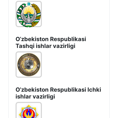
O‘zbеkistоn Rеspublikаsi
Tashqi ishlаr vаzirligi
O‘zbеkiston Rеspublikаsi Ichki
ishlаr vаzirligi