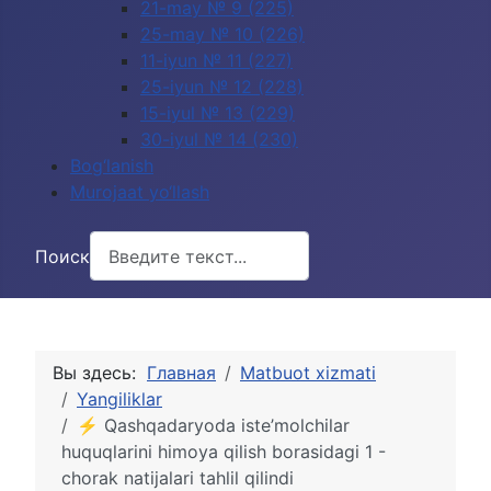
21-may № 9 (225)
25-may № 10 (226)
11-iyun № 11 (227)
25-iyun № 12 (228)
15-iyul № 13 (229)
30-iyul № 14 (230)
Bog‘lanish
Murojaat yo‘llash
Поиск
Вы здесь:
Главная
Matbuot xizmati
Yangiliklar
⚡️ Qashqadaryoda iste’molchilar
huquqlarini himoya qilish borasidagi 1 -
chorak natijalari tahlil qilindi