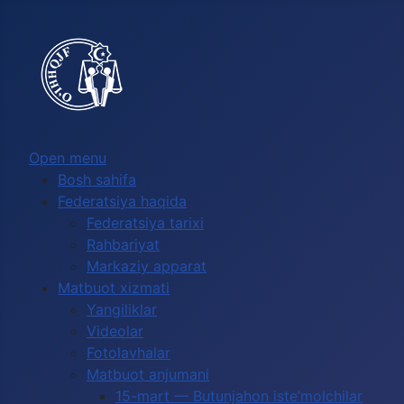
Выберите язык
Open menu
Bosh sahifa
Federatsiya haqida
Federatsiya tarixi
Rahbariyat
Markaziy apparat
Matbuot xizmati
Yangiliklar
Videolar
Fotolavhalar
Matbuot anjumani
15-mart — Butunjahon iste’molchilar