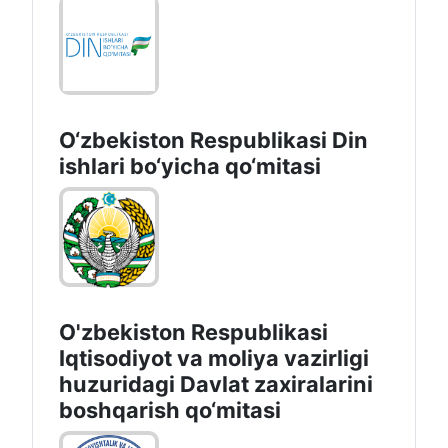
O‘zbekiston Respublikаsi Din
ishlаri bo‘yichа qo‘mitаsi
O'zbekiston Respublikasi
Iqtisodiyot va moliya vazirligi
huzuridаgi Dаvlаt zаxirаlаrini
boshqаrish qo‘mitаsi