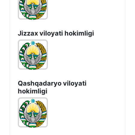
Jizzах vilоyati hоkimligi
Qashqadaryo viloyati
hоkimligi