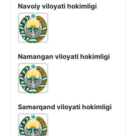
Navoiy vilоyati hоkimligi
Namangan vilоyati hоkimligi
Samarqand viloyati hokimligi