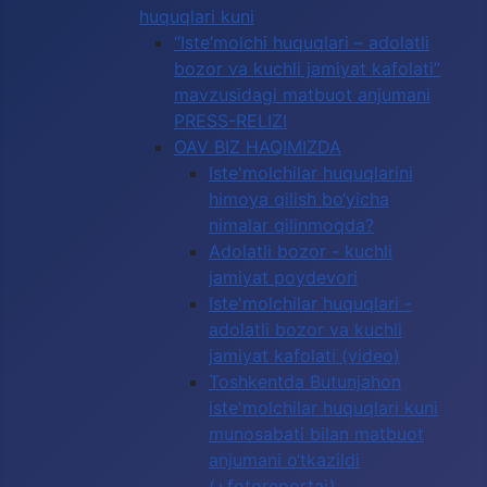
huquqlari kuni
“Iste’molchi huquqlari – adolatli
bozor va kuchli jamiyat kafolati”
mavzusidagi matbuot anjumani
PRESS-RELIZI
OAV BIZ HAQIMIZDA
Iste'molchilar huquqlarini
himoya qilish bo‘yicha
nimalar qilinmoqda?
Adolatli bozor - kuchli
jamiyat poydevori
Iste'molchilar huquqlari -
adolatli bozor va kuchli
jamiyat kafolati (video)
Toshkentda Butunjahon
iste'molchilar huquqlari kuni
munosabati bilan matbuot
anjumani o‘tkazildi
(+fotoreportaj)