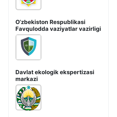
O‘zbеkistоn Rеspublikаsi
Favqulodda vaziyatlar vazirligi
Davlat ekologik ekspertizasi
markazi