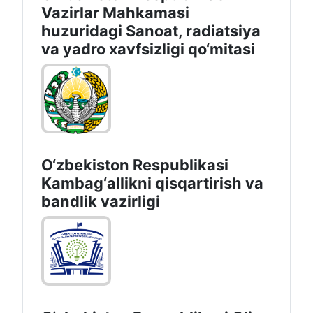
Vazirlar Mahkamasi
huzuridagi Sanoat, radiatsiya
va yadro xavfsizligi qo‘mitasi
O‘zbekiston Respublikasi
Kambag‘allikni qisqartirish va
bandlik vazirligi