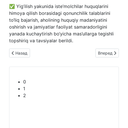
✅ Yig‘ilish yakunida iste’molchilar huquqlarini
himoya qilish borasidagi qonunchilik talablarini
to‘liq bajarish, aholining huquqiy madaniyatini
oshirish va jamiyatlar faoliyat samaradorligini
yanada kuchaytirish bo‘yicha mas’ullarga tegishli
topshiriq va tavsiyalar berildi.
Предыдущий: Asossiz qarzdorlik bartaraf etildi: iste'molchi huq
Следующий: ⚡️ K
Назад
Вперед
0
1
2