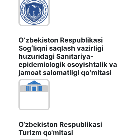
Oʻzbekiston Respublikasi
Sogʻliqni saqlash vazirligi
huzuridagi Sanitariya-
epidemiologik osoyishtalik va
jamoat salomatligi qoʻmitasi
O‘zbekiston Respublikasi
Turizm qo‘mitasi