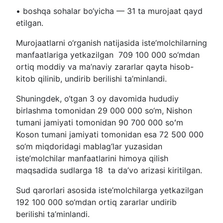
• boshqa sohalar bo‘yicha — 31 ta murojaat qayd
etilgan.
Murojaatlarni o‘rganish natijasida iste’molchilarning
manfaatlariga yetkazilgan 709 100 000 so‘mdan
ortiq moddiy va ma’naviy zararlar qayta hisob-
kitob qilinib, undirib berilishi ta’minlandi.
Shuningdek, o‘tgan 3 oy davomida hududiy
birlashma tomonidan 29 000 000 so‘m, Nishon
tumani jamiyati tomonidan 90 700 000 soʻm
Koson tumani jamiyati tomonidan esa 72 500 000
so‘m miqdoridagi mablag‘lar yuzasidan
iste’molchilar manfaatlarini himoya qilish
maqsadida sudlarga 18 ta da’vo arizasi kiritilgan.
Sud qarorlari asosida iste’molchilarga yetkazilgan
192 100 000 so‘mdan ortiq zararlar undirib
berilishi ta’minlandi.