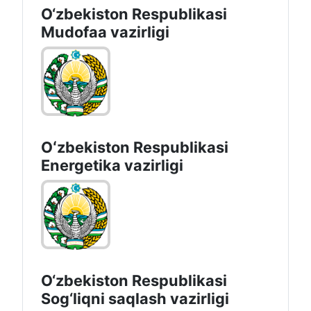
O‘zbekiston Respublikasi
Mudofaa vazirligi
Oʻzbekiston Respublikasi
Energetika vazirligi
O‘zbеkistоn Rеspublikаsi
Sоg‘liqni saqlash vаzirligi