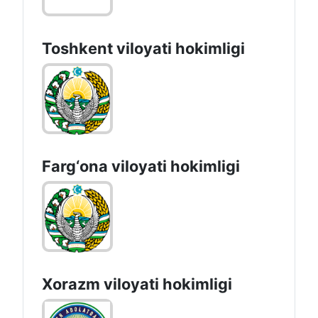
Toshkent vilоyati hоkimligi
Farg‘оnа vilоyati hоkimligi
Xorazm vilоyati hоkimligi