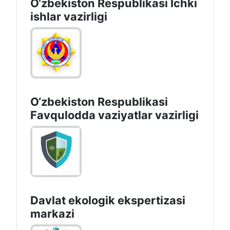
O‘zbеkiston Rеspublikаsi Ichki
ishlаr vаzirligi
O‘zbеkistоn Rеspublikаsi
Favqulodda vaziyatlar vazirligi
Davlat ekologik ekspertizasi
markazi