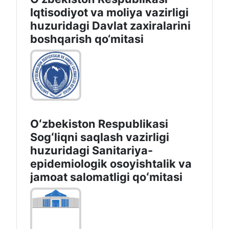
Iqtisodiyot va moliya vazirligi
huzuridаgi Dаvlаt zаxirаlаrini
boshqаrish qo‘mitаsi
Oʻzbekiston Respublikasi
Sogʻliqni saqlash vazirligi
huzuridagi Sanitariya-
epidemiologik osoyishtalik va
jamoat salomatligi qoʻmitasi