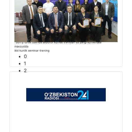
“Sunʼiy idrok davrida axborot xizmati trendlari va yangi ko‘nikmalar”
mavzusida
ikki kunlik seminar-trening
0
1
2