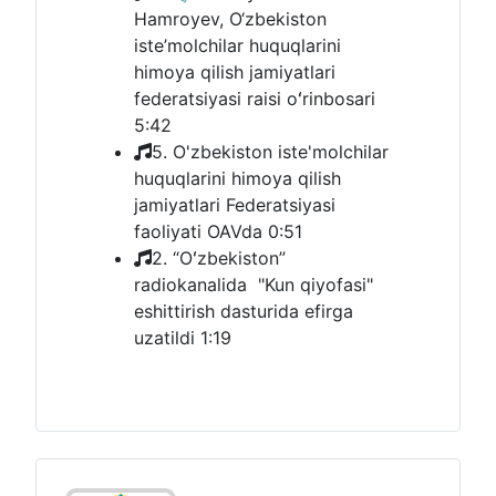
Hamroyev, O‘zbekiston
iste’molchilar huquqlarini
himoya qilish jamiyatlari
federatsiyasi raisi oʻrinbosari
5:42
5. O'zbekiston iste'molchilar
huquqlarini himoya qilish
jamiyatlari Federatsiyasi
faoliyati OAVda
0:51
2. “Oʻzbekiston”
radiokanalida "Kun qiyofasi"
eshittirish dasturida efirga
uzatildi
1:19