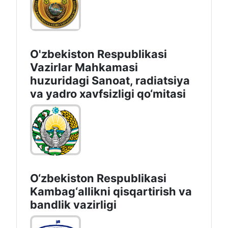
O'zbekiston Respublikasi
Vazirlar Mahkamasi
huzuridagi Sanoat, radiatsiya
va yadro xavfsizligi qo‘mitasi
O‘zbekiston Respublikasi
Kambag‘allikni qisqartirish va
bandlik vazirligi