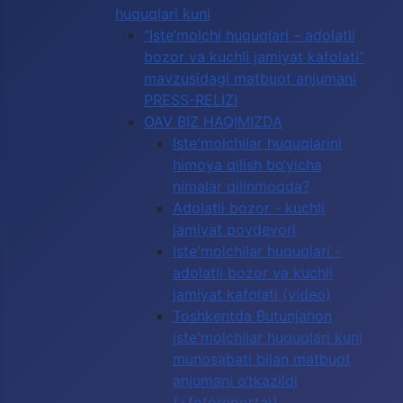
huquqlari kuni
“Iste’molchi huquqlari – adolatli
bozor va kuchli jamiyat kafolati”
mavzusidagi matbuot anjumani
PRESS-RELIZI
OAV BIZ HAQIMIZDA
Iste'molchilar huquqlarini
himoya qilish bo‘yicha
nimalar qilinmoqda?
Adolatli bozor - kuchli
jamiyat poydevori
Iste'molchilar huquqlari -
adolatli bozor va kuchli
jamiyat kafolati (video)
Toshkentda Butunjahon
iste'molchilar huquqlari kuni
munosabati bilan matbuot
anjumani o‘tkazildi
(+fotoreportaj)