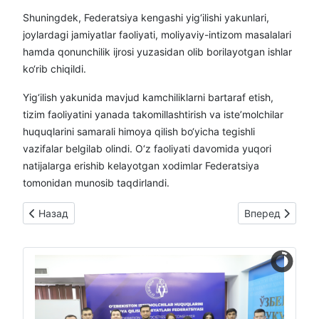
Shuningdek, Federatsiya kengashi yig‘ilishi yakunlari,
joylardagi jamiyatlar faoliyati, moliyaviy-intizom masalalari
hamda qonunchilik ijrosi yuzasidan olib borilayotgan ishlar
ko‘rib chiqildi.
Yig‘ilish yakunida mavjud kamchiliklarni bartaraf etish,
tizim faoliyatini yanada takomillashtirish va iste’molchilar
huquqlarini samarali himoya qilish bo‘yicha tegishli
vazifalar belgilab olindi. O‘z faoliyati davomida yuqori
natijalarga erishib kelayotgan xodimlar Federatsiya
tomonidan munosib taqdirlandi.
Предыдущий: ⚡️Yakkabogʻ tumanida yana bir isteʼmolchi muroja
Следующий: Qizil
Назад
Вперед