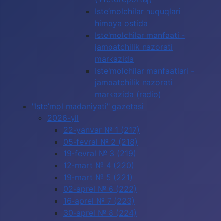
Iste’molchilar huquqlari
himoya ostida
Iste'molchilar manfaati -
jamoatchilik nazorati
markazida
Iste'molchilar manfaatlari -
jamoatchilik nazorati
markazida (radio)
"Iste’mol madaniyati" gazetasi
2026-yil
22-yanvar № 1 (217)
05-fevral № 2 (218)
19-fevral № 3 (219)
12-mart № 4 (220)
19-mart № 5 (221)
02-aprel № 6 (222)
16-aprel № 7 (223)
30-aprel № 8 (224)