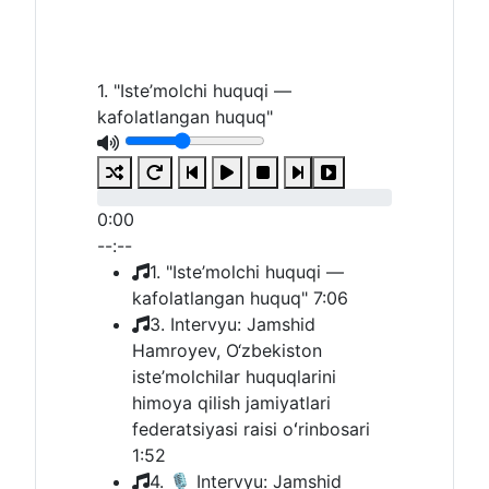
1. "Iste’molchi huquqi —
kafolatlangan huquq"
0:00
--:--
1. "Iste’molchi huquqi —
kafolatlangan huquq"
7:06
3. Intervyu: Jamshid
Hamroyev, O‘zbekiston
iste’molchilar huquqlarini
himoya qilish jamiyatlari
federatsiyasi raisi oʻrinbosari
1:52
4. 🎙 Intervyu: Jamshid