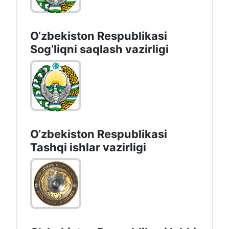
O‘zbеkistоn Rеspublikаsi
Sоg‘liqni saqlash vаzirligi
O‘zbеkistоn Rеspublikаsi
Tashqi ishlаr vаzirligi