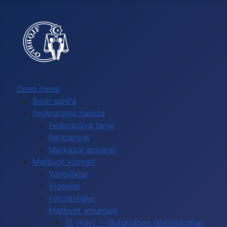
Выберите язык
Open menu
Bosh sahifa
Federatsiya haqida
Federatsiya tarixi
Rahbariyat
Markaziy apparat
Matbuot xizmati
Yangiliklar
Videolar
Fotolavhalar
Matbuot anjumani
15-mart — Butunjahon iste’molchilar