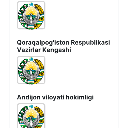
Qoraqalpog'iston Rеspublikаsi
Vаzirlаr Kеngаshi
Andijon vilоyati hоkimligi