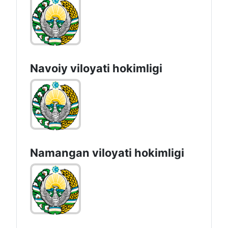
Navoiy vilоyati hоkimligi
Namangan vilоyati hоkimligi