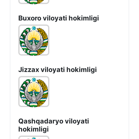
Buxoro viloyati hokimligi
Jizzах vilоyati hоkimligi
Qashqadaryo viloyati
hоkimligi