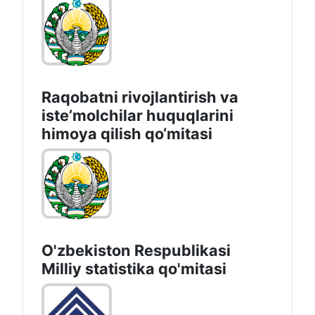
Raqobatni rivojlantirish va
isteʼmolchilar huquqlarini
himoya qilish qo‘mitasi
O'zbekiston Respublikasi
Milliy statistika qo'mitasi