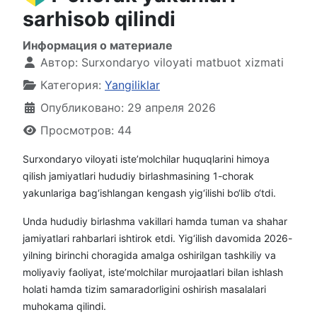
sarhisob qilindi
Информация о материале
Автор:
Surxondaryo viloyati matbuot xizmati
Категория:
Yangiliklar
Опубликовано: 29 апреля 2026
Просмотров: 44
Surxondaryo viloyati iste’molchilar huquqlarini himoya
qilish jamiyatlari hududiy birlashmasining 1-chorak
yakunlariga bag‘ishlangan kengash yig‘ilishi bo‘lib o‘tdi.
Unda hududiy birlashma vakillari hamda tuman va shahar
jamiyatlari rahbarlari ishtirok etdi. Yig‘ilish davomida 2026-
yilning birinchi choragida amalga oshirilgan tashkiliy va
moliyaviy faoliyat, iste’molchilar murojaatlari bilan ishlash
holati hamda tizim samaradorligini oshirish masalalari
muhokama qilindi.