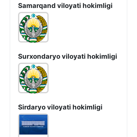
Samarqand viloyati hokimligi
Surxondaryo vilоyati hоkimligi
Sirdaryo vilоyati hоkimligi