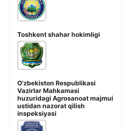
Toshkеnt shаhаr hоkimligi
O‘zbekiston Respublikasi
Vazirlar Mahkamasi
huzuridagi Agrosanoat majmui
ustidan nazorat qilish
inspeksiyasi