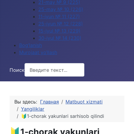
21-may № 9 (225)
25-may № 10 (226)
11-iyun № 11 (227)
25-iyun № 12 (228)
15-iyul № 13 (229)
30-iyul № 14 (230)
Bog‘lanish
Murojaat yo‘llash
Поиск
Вы здесь:
Главная
Matbuot xizmati
Yangiliklar
🔰1-chorak yakunlari sarhisob qilindi
🔰1-chorak yakunlari