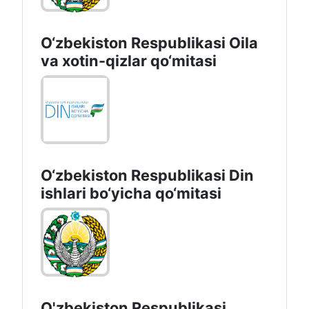
O‘zbekiston Respublikasi Oila
va xotin-qizlar qo‘mitasi
O‘zbekiston Respublikаsi Din
ishlаri bo‘yichа qo‘mitаsi
O'zbekiston Respublikasi