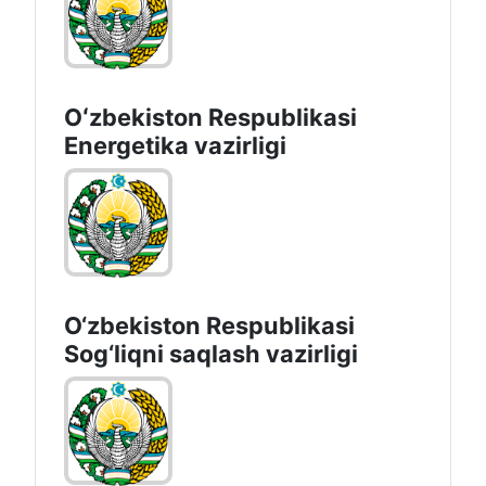
Oʻzbekiston Respublikasi
Energetika vazirligi
O‘zbеkistоn Rеspublikаsi
Sоg‘liqni saqlash vаzirligi