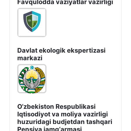
Favqulodda vaziyatlar vazirligi
Davlat ekologik ekspertizasi
markazi
O‘zbekiston Respublikasi
Iqtisodiyot va moliya vazirligi
huzuridagi budjetdan tashqari
Pensiya jamg‘armasi