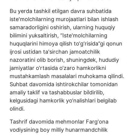
Bu yerda tashkil etilgan davra suhbatida
iste'molchilarning murojaatlari bilan ishlash
samaradorligini oshirish, ularning huquqiy
bilimini yuksaltirish, “Iste'molchilarning
huquqlarini himoya qilish to‘g‘risida”gi qonun
ijrosi ustidan ta'sirchan jamoatchilik
nazoratini olib borish, shuningdek, hududiy
jamiyatlar o‘rtasida o‘zaro hamkorlikni
mustahkamlash masalalari muhokama qilindi.
Suhbat davomida ishtirokchilar tomonidan
amaliy taklif va tashabbuslar bildirilib,
kelgusidagi hamkorlik yo‘nalishlari belgilab
olindi.
Tashrif davomida mehmonlar Farg‘ona
vodiysining boy milliy hunarmandchilik