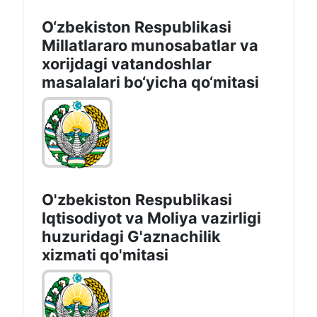
O‘zbekiston Respublikasi
Millatlararo munosabatlar va
xorijdagi vatandoshlar
masalalari bo‘yicha qo‘mitasi
O'zbekiston Respublikasi
Iqtisodiyot vа Moliya vazirligi
huzuridagi G'aznachilik
xizmati qo'mitasi