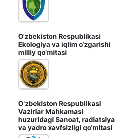
O‘zbekiston Respublikasi
Ekologiya va iqlim o‘zgarishi
milliy qo‘mitasi
O'zbekiston Respublikasi
Vazirlar Mahkamasi
huzuridagi Sanoat, radiatsiya
va yadro xavfsizligi qo‘mitasi