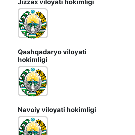
Jizzах vilоyati hоkimligi
Qashqadaryo viloyati
hоkimligi
Navoiy vilоyati hоkimligi