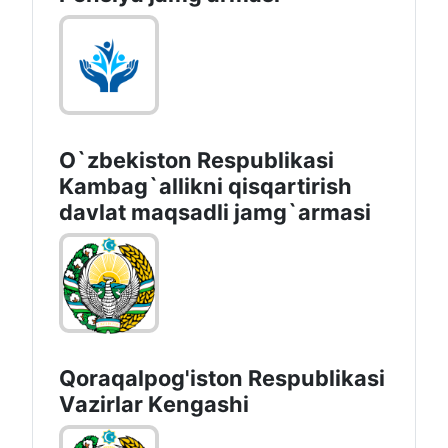
O`zbekiston Respublikasi
Kambag`allikni qisqartirish
davlat maqsadli jamg`armasi
Qoraqalpog'iston Rеspublikаsi
Vаzirlаr Kеngаshi