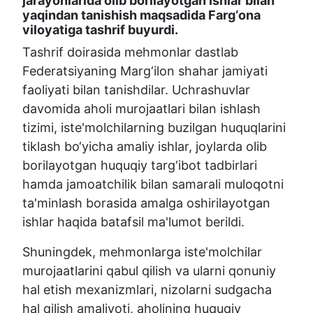
jarayonlarida olib borilayotgan ishlar bilan
yaqindan tanishish maqsadida Farg‘ona
viloyatiga tashrif buyurdi.
Tashrif doirasida mehmonlar dastlab
Federatsiyaning Marg‘ilon shahar jamiyati
faoliyati bilan tanishdilar. Uchrashuvlar
davomida aholi murojaatlari bilan ishlash
tizimi, iste'molchilarning buzilgan huquqlarini
tiklash bo‘yicha amaliy ishlar, joylarda olib
borilayotgan huquqiy targ‘ibot tadbirlari
hamda jamoatchilik bilan samarali muloqotni
ta'minlash borasida amalga oshirilayotgan
ishlar haqida batafsil ma'lumot berildi.
Shuningdek, mehmonlarga iste'molchilar
murojaatlarini qabul qilish va ularni qonuniy
hal etish mexanizmlari, nizolarni sudgacha
hal qilish amaliyoti, aholining huquqiy