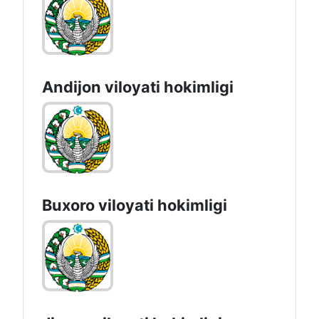
Andijon vilоyati hоkimligi
Buxoro viloyati hokimligi