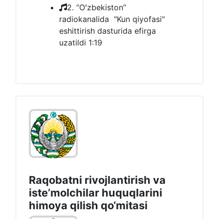
2. “Oʻzbekiston”
radiokanalida "Kun qiyofasi"
eshittirish dasturida efirga
uzatildi
1:19
Raqobatni rivojlantirish va
isteʼmolchilar huquqlarini
himoya qilish qo‘mitasi