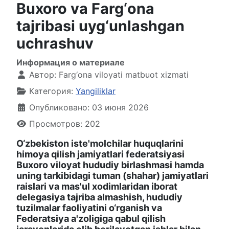
Buxoro va Farg‘ona
tajribasi uyg‘unlashgan
uchrashuv
Информация о материале
Автор:
Farg‘ona viloyati matbuot xizmati
Категория:
Yangiliklar
Опубликовано: 03 июня 2026
Просмотров: 202
O‘zbekiston iste'molchilar huquqlarini
himoya qilish jamiyatlari federatsiyasi
Buxoro viloyat hududiy birlashmasi hamda
uning tarkibidagi tuman (shahar) jamiyatlari
raislari va mas'ul xodimlaridan iborat
delegasiya tajriba almashish, hududiy
tuzilmalar faoliyatini o‘rganish va
Federatsiya a'zoligiga qabul qilish