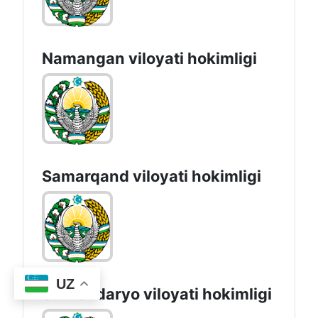
Namangan vilоyati hоkimligi
Samarqand viloyati hokimligi
UZ
Surxondaryo vilоyati hоkimligi