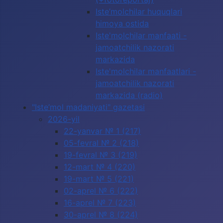
Iste’molchilar huquqlari
himoya ostida
Iste'molchilar manfaati -
jamoatchilik nazorati
markazida
Iste'molchilar manfaatlari -
jamoatchilik nazorati
markazida (radio)
"Iste’mol madaniyati" gazetasi
2026-yil
22-yanvar № 1 (217)
05-fevral № 2 (218)
19-fevral № 3 (219)
12-mart № 4 (220)
19-mart № 5 (221)
02-aprel № 6 (222)
16-aprel № 7 (223)
30-aprel № 8 (224)