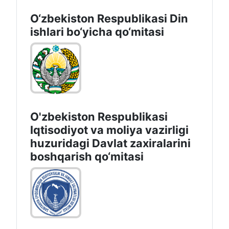
O‘zbekiston Respublikаsi Din
ishlаri bo‘yichа qo‘mitаsi
O'zbekiston Respublikasi
Iqtisodiyot va moliya vazirligi
huzuridаgi Dаvlаt zаxirаlаrini
boshqаrish qo‘mitаsi