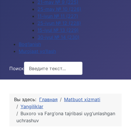
21-may № 9 (225)
25-may № 10 (226)
11-iyun № 11 (227)
25-iyun № 12 (228)
15-iyul № 13 (229)
30-iyul № 14 (230)
Bog‘lanish
Murojaat yo‘llash
Поиск
Вы здесь:
Главная
Matbuot xizmati
Yangiliklar
Buxoro va Farg‘ona tajribasi uyg‘unlashgan
uchrashuv