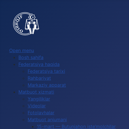
Выберите язык
Open menu
Bosh sahifa
Federatsiya haqida
Federatsiya tarixi
Rahbariyat
Markaziy apparat
Matbuot xizmati
Yangiliklar
Videolar
Fotolavhalar
Matbuot anjumani
15-mart — Butunjahon iste’molchilar