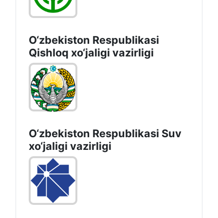
O‘zbekiston Respublikasi
Qishloq хo‘jаligi vаzirligi
O‘zbekiston Respublikasi Suv
хo‘jaligi vazirligi