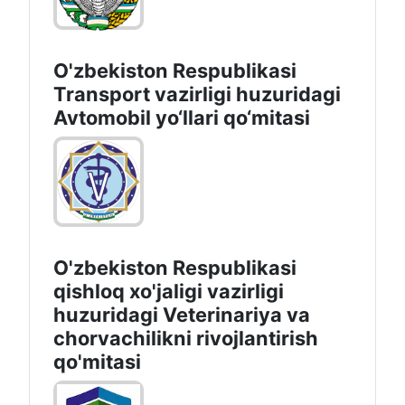
O'zbekiston Respublikasi
Transport vazirligi huzuridagi
Avtomobil yo‘llari qo‘mitasi
O'zbekiston Respublikasi
qishloq xo'jaligi vazirligi
huzuridagi Veterinariya va
chorvachilikni rivojlantirish
qo'mitasi