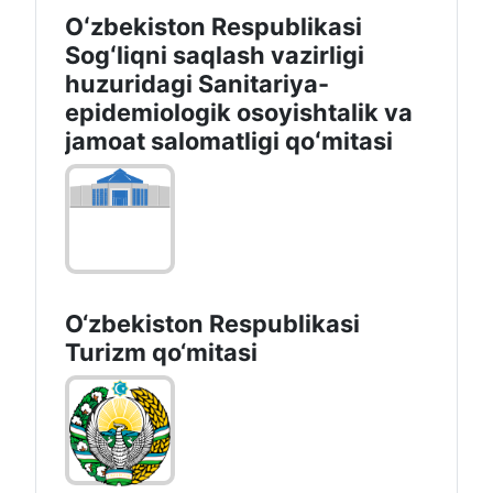
Oʻzbekiston Respublikasi
Sogʻliqni saqlash vazirligi
huzuridagi Sanitariya-
epidemiologik osoyishtalik va
jamoat salomatligi qoʻmitasi
O‘zbekiston Respublikasi
Turizm qo‘mitasi