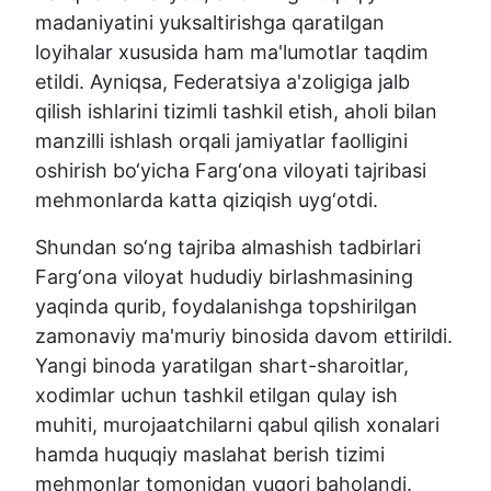
madaniyatini yuksaltirishga qaratilgan
loyihalar xususida ham ma'lumotlar taqdim
etildi. Ayniqsa, Federatsiya a'zoligiga jalb
qilish ishlarini tizimli tashkil etish, aholi bilan
manzilli ishlash orqali jamiyatlar faolligini
oshirish bo‘yicha Farg‘ona viloyati tajribasi
mehmonlarda katta qiziqish uyg‘otdi.
Shundan so‘ng tajriba almashish tadbirlari
Farg‘ona viloyat hududiy birlashmasining
yaqinda qurib, foydalanishga topshirilgan
zamonaviy ma'muriy binosida davom ettirildi.
Yangi binoda yaratilgan shart-sharoitlar,
xodimlar uchun tashkil etilgan qulay ish
muhiti, murojaatchilarni qabul qilish xonalari
hamda huquqiy maslahat berish tizimi
mehmonlar tomonidan yuqori baholandi.