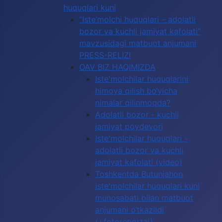
huquqlari kuni
“Iste’molchi huquqlari – adolatli
bozor va kuchli jamiyat kafolati”
mavzusidagi matbuot anjumani
PRESS-RELIZI
OAV BIZ HAQIMIZDA
Iste'molchilar huquqlarini
himoya qilish bo‘yicha
nimalar qilinmoqda?
Adolatli bozor - kuchli
jamiyat poydevori
Iste'molchilar huquqlari -
adolatli bozor va kuchli
jamiyat kafolati (video)
Toshkentda Butunjahon
iste'molchilar huquqlari kuni
munosabati bilan matbuot
anjumani o‘tkazildi
(+fotoreportaj)