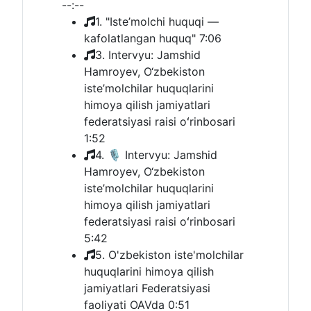
--:--
1. "Iste’molchi huquqi —
kafolatlangan huquq"
7:06
3. Intervyu: Jamshid
Hamroyev, O‘zbekiston
iste’molchilar huquqlarini
himoya qilish jamiyatlari
federatsiyasi raisi oʻrinbosari
1:52
4. 🎙 Intervyu: Jamshid
Hamroyev, O‘zbekiston
iste’molchilar huquqlarini
himoya qilish jamiyatlari
federatsiyasi raisi oʻrinbosari
5:42
5. O'zbekiston iste'molchilar
huquqlarini himoya qilish
jamiyatlari Federatsiyasi
faoliyati OAVda
0:51