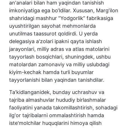
an'analari bilan ham yaqindan tanishish
imkoniyatiga ega bo‘ldilar. Xususan, Marg‘ilon
shahridagi mashhur “Yodgorlik” fabrikasiga
uyushtirilgan sayohat mehmonlarda
unutilmas taassurot qoldirdi. U yerda
delegasiya a'zolari ipakni qayta ishlash
jarayonlari, milliy adras va atlas matolarini
tayyorlash bosqichlari, shuningdek, ushbu
matolardan zamonaviy va milliy uslubdagi
kiyim-kechak hamda turli buyumlar
tayyorlanishi bilan yaqindan tanishdilar.
Ta'kidlanganidek, bunday uchrashuv va
tajriba almashuvlar hududiy birlashmalar
faoliyatini yanada takomillashtirish, sohadagi
ilg‘or tajribalarni ommalashtirish hamda
iste'molchilar huquqlarini himoya qilish