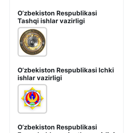
O‘zbеkistоn Rеspublikаsi
Tashqi ishlаr vаzirligi
O‘zbеkiston Rеspublikаsi Ichki
ishlаr vаzirligi
O‘zbеkistоn Rеspublikаsi