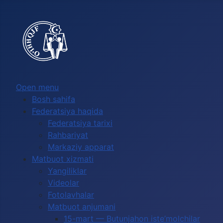
Выберите язык
Open menu
Bosh sahifa
Federatsiya haqida
Federatsiya tarixi
Rahbariyat
Markaziy apparat
Matbuot xizmati
Yangiliklar
Videolar
Fotolavhalar
Matbuot anjumani
15-mart — Butunjahon iste’molchilar