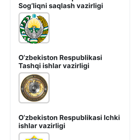
Sоg‘liqni saqlash vаzirligi
O‘zbеkistоn Rеspublikаsi
Tashqi ishlаr vаzirligi
O‘zbеkiston Rеspublikаsi Ichki
ishlаr vаzirligi