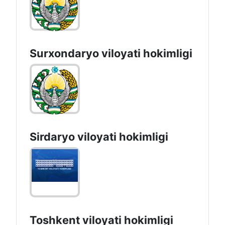
Surxondaryo vilоyati hоkimligi
Sirdaryo vilоyati hоkimligi
Toshkent vilоyati hоkimligi