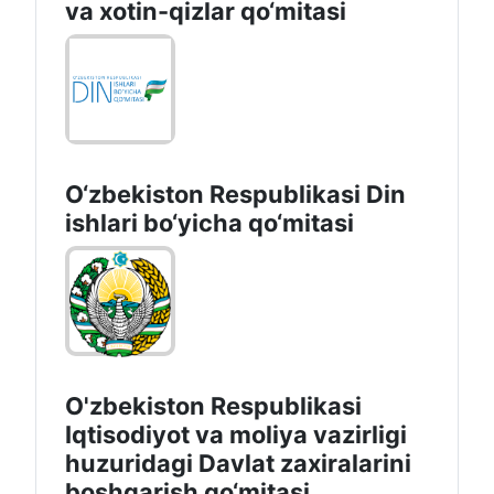
va xotin-qizlar qo‘mitasi
O‘zbekiston Respublikаsi Din
ishlаri bo‘yichа qo‘mitаsi
O'zbekiston Respublikasi
Iqtisodiyot va moliya vazirligi
huzuridаgi Dаvlаt zаxirаlаrini
boshqаrish qo‘mitаsi