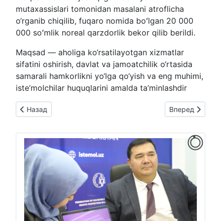
mutaxassislari tomonidan masalani atroflicha
o‘rganib chiqilib, fuqaro nomida boʻlgan 20 000
000 soʻmlik noreal qarzdorlik bekor qilib berildi.
Maqsad — aholiga ko‘rsatilayotgan xizmatlar
sifatini oshirish, davlat va jamoatchilik o‘rtasida
samarali hamkorlikni yo‘lga qo‘yish va eng muhimi,
iste’molchilar huquqlarini amalda ta’minlashdir
Предыдущий: ⚡️Oldi-sotdi jarayonida tovar iste'molchiga but h
Следующий: Ich
Назад
Вперед