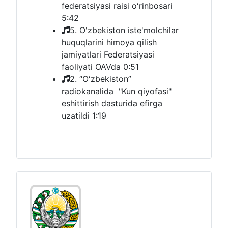
federatsiyasi raisi oʻrinbosari
5:42
5. O'zbekiston iste'molchilar
huquqlarini himoya qilish
jamiyatlari Federatsiyasi
faoliyati OAVda
0:51
2. “Oʻzbekiston”
radiokanalida "Kun qiyofasi"
eshittirish dasturida efirga
uzatildi
1:19