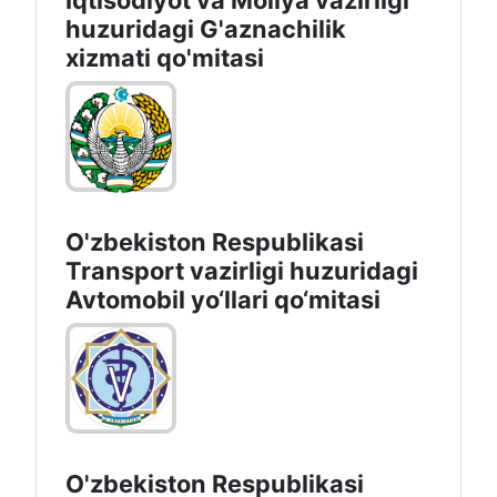
Iqtisodiyot vа Moliya vazirligi
huzuridagi G'aznachilik
xizmati qo'mitasi
O'zbekiston Respublikasi
Transport vazirligi huzuridagi
Avtomobil yo‘llari qo‘mitasi
O'zbekiston Respublikasi