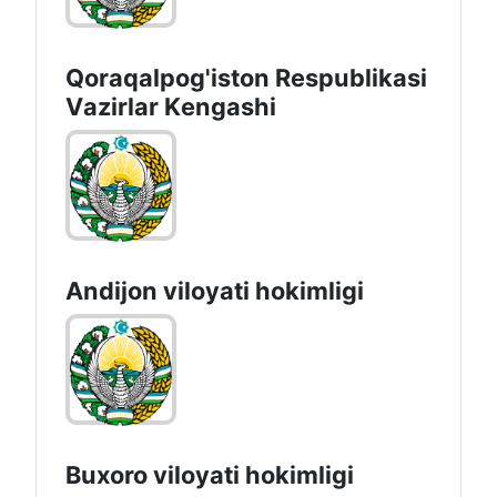
Qoraqalpog'iston Rеspublikаsi
Vаzirlаr Kеngаshi
Andijon vilоyati hоkimligi
Buxoro viloyati hokimligi