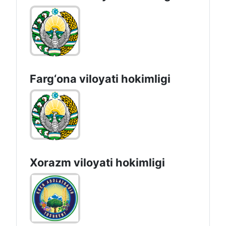
Farg‘оnа vilоyati hоkimligi
Xorazm vilоyati hоkimligi