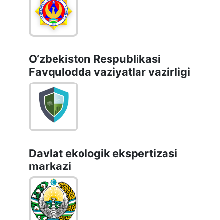
O‘zbеkistоn Rеspublikаsi
Favqulodda vaziyatlar vazirligi
Davlat ekologik ekspertizasi
markazi