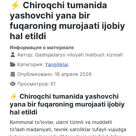
⚡️ Chiroqchi tumanida
yashovchi yana bir
fuqaroning murojaati ijobiy
hal etildi
Информация о материале
Автор:
Qashqadaryo viloyati matbuot xizmati
Категория:
Yangiliklar
Опубликовано: 16 апреля 2026
Просмотров: 61
⚡️ Chiroqchi tumanida yashovchi
yana bir fuqaroning murojaati ijobiy
hal etildi
Kommunal to’lovlar, ularni tizimli va muddatli
to’lash madaniyati, texnik xatoliklar tufayli vujudga