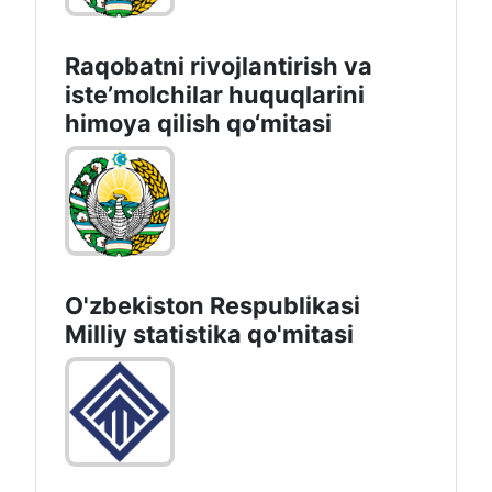
Raqobatni rivojlantirish va
isteʼmolchilar huquqlarini
himoya qilish qo‘mitasi
O'zbekiston Respublikasi
Milliy statistika qo'mitasi