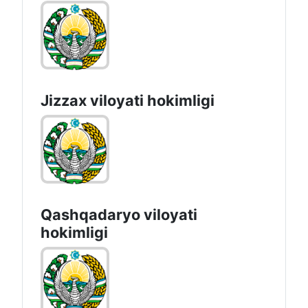
Jizzах vilоyati hоkimligi
Qashqadaryo viloyati
hоkimligi