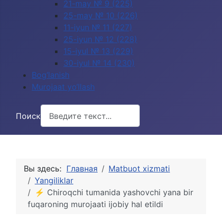
21-may № 9 (225)
25-may № 10 (226)
11-iyun № 11 (227)
25-iyun № 12 (228)
15-iyul № 13 (229)
30-iyul № 14 (230)
Bog‘lanish
Murojaat yo‘llash
Поиск
Вы здесь:
Главная
Matbuot xizmati
Yangiliklar
⚡️ Chiroqchi tumanida yashovchi yana bir
fuqaroning murojaati ijobiy hal etildi