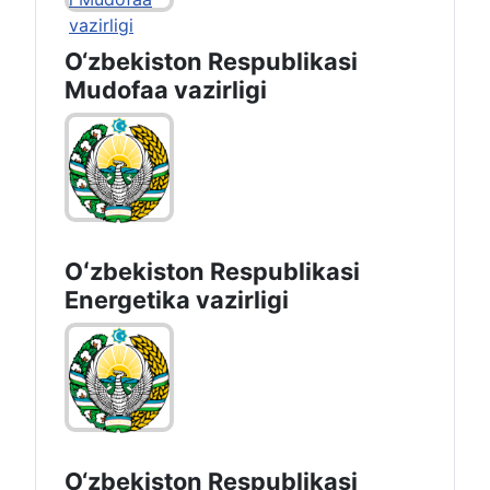
O‘zbekiston Respublikasi
Mudofaa vazirligi
Oʻzbekiston Respublikasi
Energetika vazirligi
O‘zbеkistоn Rеspublikаsi