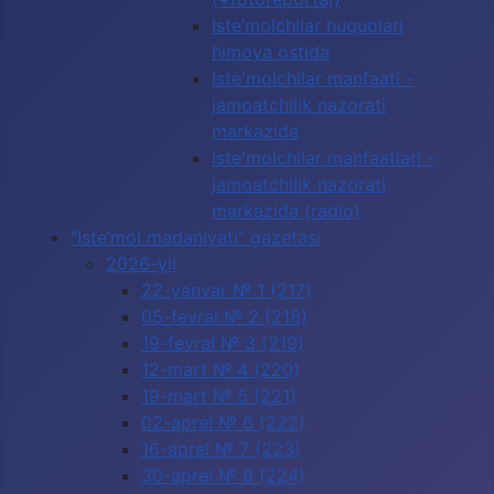
Iste’molchilar huquqlari
himoya ostida
Iste'molchilar manfaati -
jamoatchilik nazorati
markazida
Iste'molchilar manfaatlari -
jamoatchilik nazorati
markazida (radio)
"Iste’mol madaniyati" gazetasi
2026-yil
22-yanvar № 1 (217)
05-fevral № 2 (218)
19-fevral № 3 (219)
12-mart № 4 (220)
19-mart № 5 (221)
02-aprel № 6 (222)
16-aprel № 7 (223)
30-aprel № 8 (224)