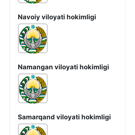
Navoiy vilоyati hоkimligi
Namangan vilоyati hоkimligi
Samarqand viloyati hokimligi