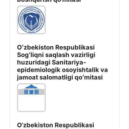
Oʻzbekiston Respublikasi
Sogʻliqni saqlash vazirligi
huzuridagi Sanitariya-
epidemiologik osoyishtalik va
jamoat salomatligi qoʻmitasi
O‘zbekiston Respublikasi