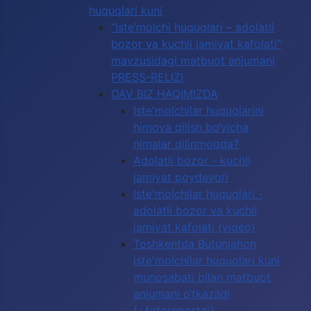
huquqlari kuni
“Iste’molchi huquqlari – adolatli
bozor va kuchli jamiyat kafolati”
mavzusidagi matbuot anjumani
PRESS-RELIZI
OAV BIZ HAQIMIZDA
Iste'molchilar huquqlarini
himoya qilish bo‘yicha
nimalar qilinmoqda?
Adolatli bozor - kuchli
jamiyat poydevori
Iste'molchilar huquqlari -
adolatli bozor va kuchli
jamiyat kafolati (video)
Toshkentda Butunjahon
iste'molchilar huquqlari kuni
munosabati bilan matbuot
anjumani o‘tkazildi
(+fotoreportaj)