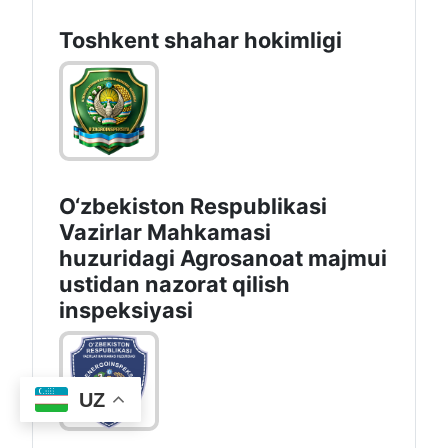
Toshkеnt shаhаr hоkimligi
O‘zbekiston Respublikasi
Vazirlar Mahkamasi
huzuridagi Agrosanoat majmui
ustidan nazorat qilish
inspeksiyasi
UZ