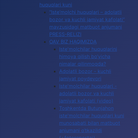
huquqlari kuni
“Iste’molchi huquqlari – adolatli
bozor va kuchli jamiyat kafolati”
mavzusidagi matbuot anjumani
PRESS-RELIZI
OAV BIZ HAQIMIZDA
Iste'molchilar huquqlarini
himoya qilish bo‘yicha
nimalar qilinmoqda?
Adolatli bozor - kuchli
jamiyat poydevori
Iste'molchilar huquqlari -
adolatli bozor va kuchli
jamiyat kafolati (video)
Toshkentda Butunjahon
iste'molchilar huquqlari kuni
munosabati bilan matbuot
anjumani o‘tkazildi
(+fotoreportaj)