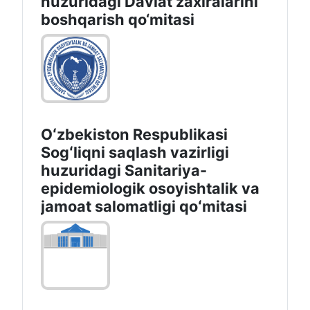
huzuridаgi Dаvlаt zаxirаlаrini
boshqаrish qo‘mitаsi
Oʻzbekiston Respublikasi
Sogʻliqni saqlash vazirligi
huzuridagi Sanitariya-
epidemiologik osoyishtalik va
jamoat salomatligi qoʻmitasi