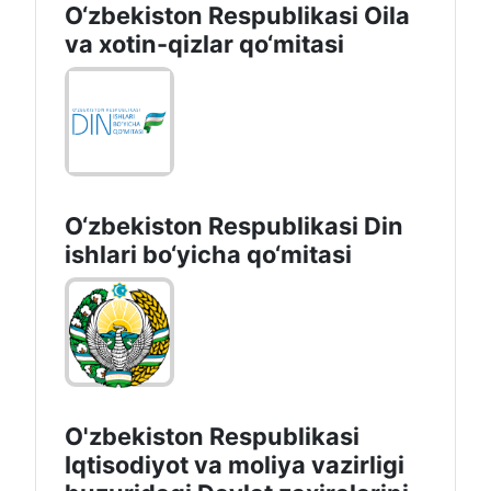
O‘zbekiston Respublikasi Oila
va xotin-qizlar qo‘mitasi
O‘zbekiston Respublikаsi Din
ishlаri bo‘yichа qo‘mitаsi
O'zbekiston Respublikasi
Iqtisodiyot va moliya vazirligi