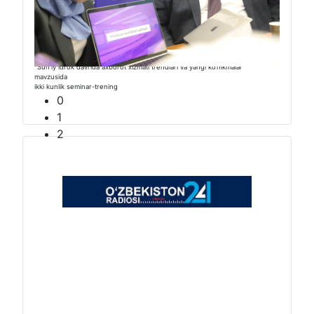
“Sunʼiy idrok davrida axborot xizmati trendlari va yangi ko‘nikmalar”
mavzusida
ikki kunlik seminar-trening
0
1
2