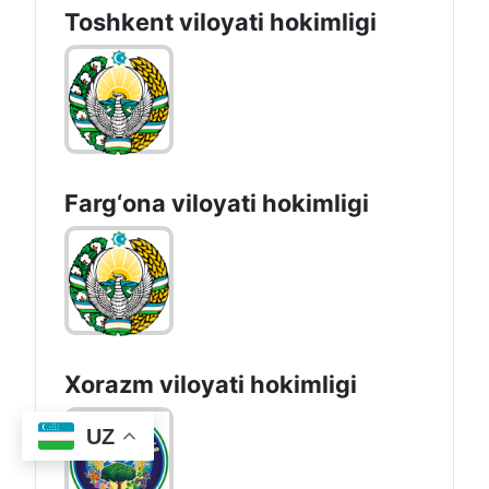
Toshkent vilоyati hоkimligi
Farg‘оnа vilоyati hоkimligi
Xorazm vilоyati hоkimligi
UZ