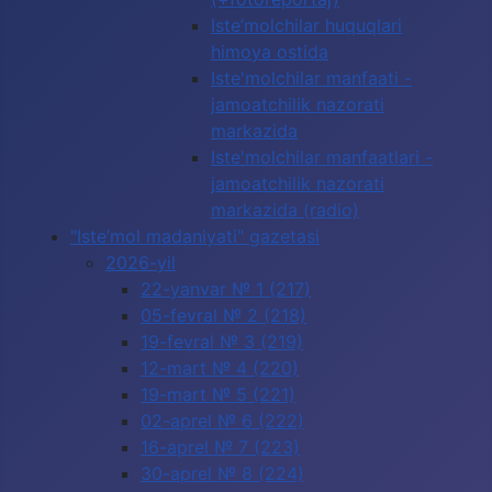
Iste’molchilar huquqlari
himoya ostida
Iste'molchilar manfaati -
jamoatchilik nazorati
markazida
Iste'molchilar manfaatlari -
jamoatchilik nazorati
markazida (radio)
"Iste’mol madaniyati" gazetasi
2026-yil
22-yanvar № 1 (217)
05-fevral № 2 (218)
19-fevral № 3 (219)
12-mart № 4 (220)
19-mart № 5 (221)
02-aprel № 6 (222)
16-aprel № 7 (223)
30-aprel № 8 (224)