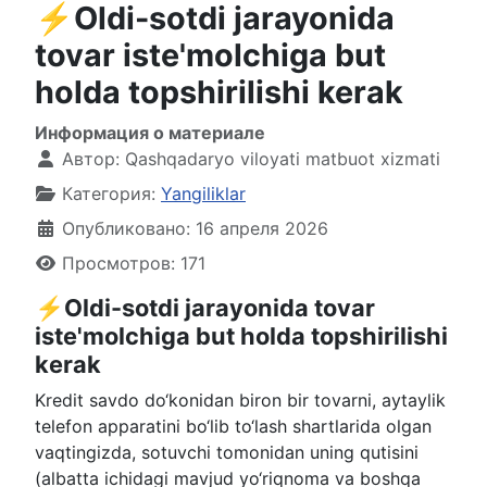
⚡️Oldi-sotdi jarayonida
tovar iste'molchiga but
holda topshirilishi kerak
Информация о материале
Автор:
Qashqadaryo viloyati matbuot xizmati
Категория:
Yangiliklar
Опубликовано: 16 апреля 2026
Просмотров: 171
⚡️Oldi-sotdi jarayonida tovar
iste'molchiga but holda topshirilishi
kerak
Kredit savdo do‘konidan biron bir tovarni, aytaylik
telefon apparatini bo‘lib to‘lash shartlarida olgan
vaqtingizda, sotuvchi tomonidan uning qutisini
(albatta ichidagi mavjud yo‘riqnoma va boshqa