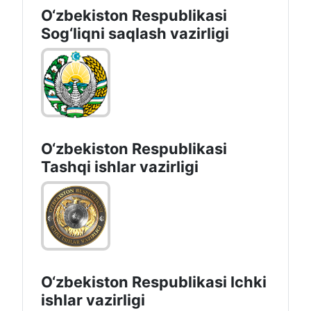
O‘zbеkistоn Rеspublikаsi
Sоg‘liqni saqlash vаzirligi
O‘zbеkistоn Rеspublikаsi
Tashqi ishlаr vаzirligi
O‘zbеkiston Rеspublikаsi Ichki
ishlаr vаzirligi