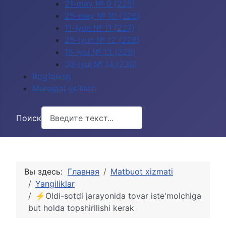
21-may № 9 (225)
25-may № 10 (226)
11-iyun № 11 (227)
25-iyun № 12 (228)
15-iyul № 13 (229)
30-iyul № 14 (230)
Bog‘lanish
Murojaat yo‘llash
Поиск
Вы здесь:
Главная
Matbuot xizmati
Yangiliklar
⚡️Oldi-sotdi jarayonida tovar iste'molchiga
but holda topshirilishi kerak