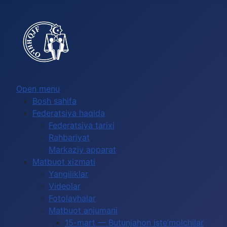
Выберите язык
Open menu
Bosh sahifa
Federatsiya haqida
Federatsiya tarixi
Rahbariyat
Markaziy apparat
Matbuot xizmati
Yangiliklar
Videolar
Fotolavhalar
Matbuot anjumani
15-mart — Butunjahon iste’molchilar