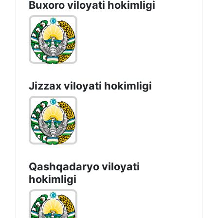
Buxoro viloyati hokimligi
Jizzах vilоyati hоkimligi
Qashqadaryo viloyati
hоkimligi