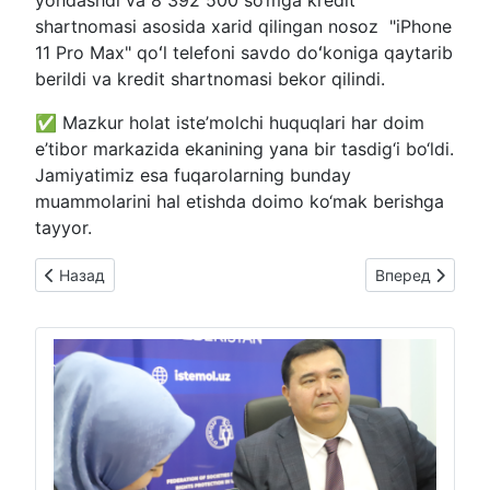
yondashdi va 8 392 500 so‘mga kredit
shartnomasi asosida xarid qilingan nosoz "iPhone
11 Pro Max" qoʻl telefoni savdo doʻkoniga qaytarib
berildi va kredit shartnomasi bekor qilindi.
✅ Mazkur holat iste’molchi huquqlari har doim
e’tibor markazida ekanining yana bir tasdig‘i bo‘ldi.
Jamiyatimiz esa fuqarolarning bunday
muammolarini hal etishda doimo ko‘mak berishga
tayyor.
Предыдущий: ⚡️ Oʻzbekiston Isteʼmolchilar huquqlarini himoya 
Следующий: ⚡️ C
Назад
Вперед