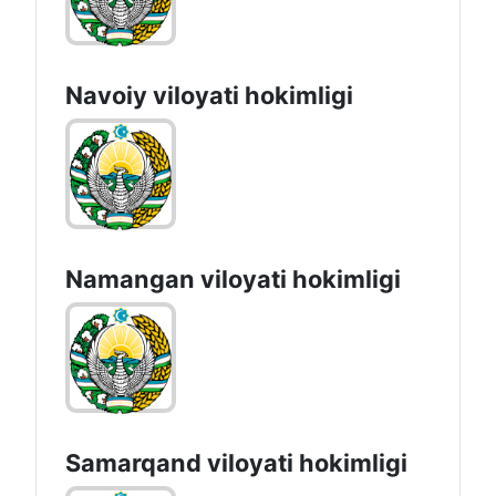
Navoiy vilоyati hоkimligi
Namangan vilоyati hоkimligi
Samarqand viloyati hokimligi