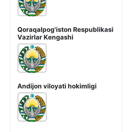
Qoraqalpog'iston Rеspublikаsi
Vаzirlаr Kеngаshi
Andijon vilоyati hоkimligi