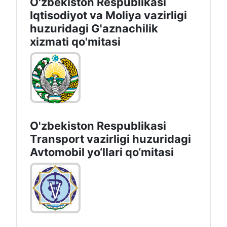
O'zbekiston Respublikasi
Iqtisodiyot vа Moliya vazirligi
huzuridagi G'aznachilik
xizmati qo'mitasi
O'zbekiston Respublikasi
Transport vazirligi huzuridagi
Avtomobil yo‘llari qo‘mitasi