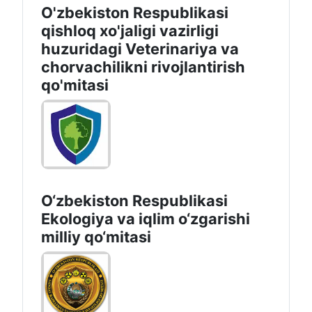
O'zbekiston Respublikasi
qishloq xo'jaligi vazirligi
huzuridagi Veterinariya va
chorvachilikni rivojlantirish
qo'mitasi
O‘zbekiston Respublikasi
Ekologiya va iqlim o‘zgarishi
milliy qo‘mitasi