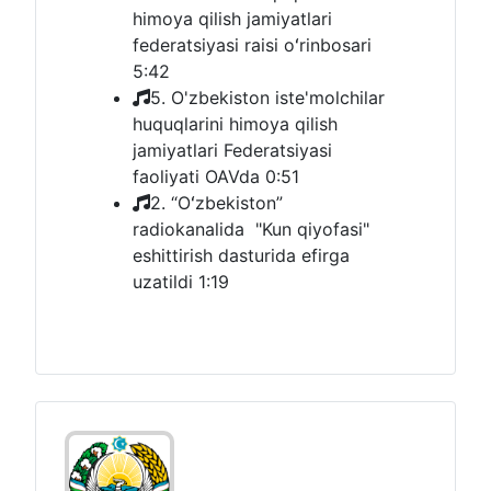
himoya qilish jamiyatlari
federatsiyasi raisi oʻrinbosari
5:42
5. O'zbekiston iste'molchilar
huquqlarini himoya qilish
jamiyatlari Federatsiyasi
faoliyati OAVda
0:51
2. “Oʻzbekiston”
radiokanalida "Kun qiyofasi"
eshittirish dasturida efirga
uzatildi
1:19