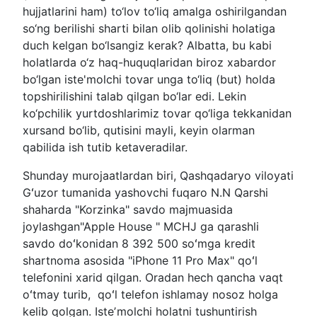
hujjatlarini ham) to‘lov to‘liq amalga oshirilgandan
so‘ng berilishi sharti bilan olib qolinishi holatiga
duch kelgan bo‘lsangiz kerak? Albatta, bu kabi
holatlarda o‘z haq-huquqlaridan biroz xabardor
bo‘lgan iste'molchi tovar unga to‘liq (but) holda
topshirilishini talab qilgan bo‘lar edi. Lekin
ko‘pchilik yurtdoshlarimiz tovar qo‘liga tekkanidan
xursand bo‘lib, qutisini mayli, keyin olarman
qabilida ish tutib ketaveradilar.
Shunday murojaatlardan biri, Qashqadaryo viloyati
Gʻuzor tumanida yashovchi fuqaro N.N Qarshi
shaharda "Korzinka" savdo majmuasida
joylashgan"Apple House " MCHJ ga qarashli
savdo doʻkonidan 8 392 500 soʻmga kredit
shartnoma asosida "iPhone 11 Pro Max" qoʻl
telefonini xarid qilgan. Oradan hech qancha vaqt
oʻtmay turib, qoʻl telefon ishlamay nosoz holga
kelib qolgan. Isteʼmolchi holatni tushuntirish