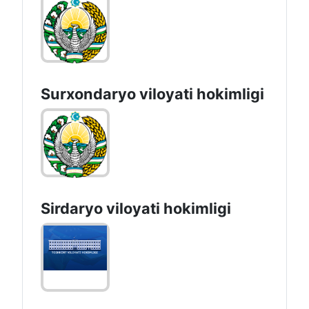
Surxondaryo vilоyati hоkimligi
Sirdaryo vilоyati hоkimligi