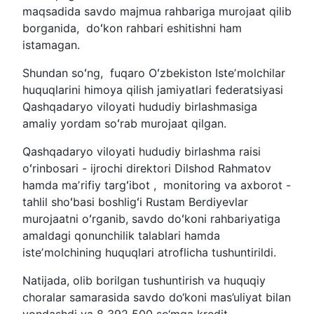
maqsadida savdo majmua rahbariga murojaat qilib
borganida, doʻkon rahbari eshitishni ham
istamagan.
Shundan soʻng, fuqaro Oʻzbekiston Isteʼmolchilar
huquqlarini himoya qilish jamiyatlari federatsiyasi
Qashqadaryo viloyati hududiy birlashmasiga
amaliy yordam soʻrab murojaat qilgan.
Qashqadaryo viloyati hududiy birlashma raisi
oʻrinbosari - ijrochi direktori Dilshod Rahmatov
hamda maʼrifiy targʻibot , monitoring va axborot -
tahlil shoʻbasi boshligʻi Rustam Berdiyevlar
murojaatni oʻrganib, savdo doʻkoni rahbariyatiga
amaldagi qonunchilik talablari hamda
isteʼmolchining huquqlari atroflicha tushuntirildi.
Natijada, olib borilgan tushuntirish va huquqiy
choralar samarasida savdo do‘koni mas’uliyat bilan