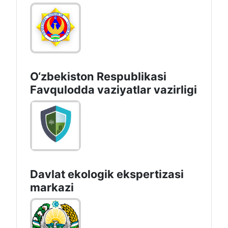
O‘zbеkistоn Rеspublikаsi
Favqulodda vaziyatlar vazirligi
Davlat ekologik ekspertizasi
markazi