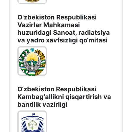
O'zbekiston Respublikasi
Vazirlar Mahkamasi
huzuridagi Sanoat, radiatsiya
va yadro xavfsizligi qo‘mitasi
O‘zbekiston Respublikasi
Kambag‘allikni qisqartirish va
bandlik vazirligi