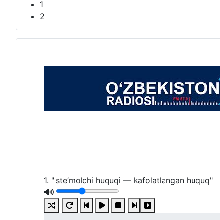
1
2
1. "Iste’molchi huquqi — kafolatlangan huquq"