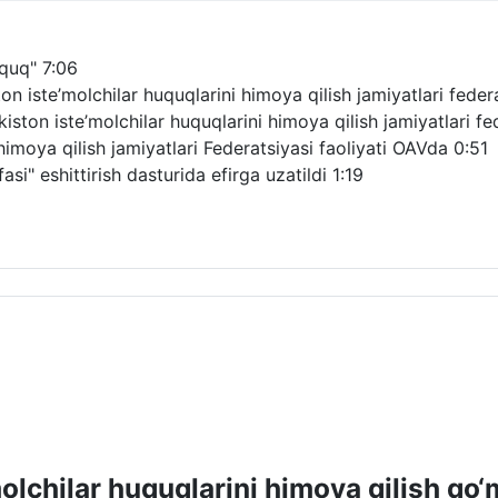
uquq"
7:06
 iste’molchilar huquqlarini himoya qilish jamiyatlari federat
ton iste’molchilar huquqlarini himoya qilish jamiyatlari fede
himoya qilish jamiyatlari Federatsiyasi faoliyati OAVda
0:51
si" eshittirish dasturida efirga uzatildi
1:19
molchilar huquqlarini himoya qilish qo‘