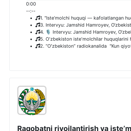
0:00
--:--
1. "Iste’molchi huquqi — kafolatlangan h
3. Intervyu: Jamshid Hamroyev, O‘zbekiston
4. 🎙 Intervyu: Jamshid Hamroyev, O‘zbekis
5. O'zbekiston iste'molchilar huquqlarini 
2. “Oʻzbekiston” radiokanalida "Kun qiyofa
Raqobatni rivojlantirish va isteʼ