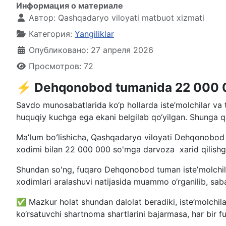
Информация о материале
Автор:
Qashqadaryo viloyati matbuot xizmati
Категория:
Yangiliklar
Опубликовано: 27 апреля 2026
Просмотров: 72
⚡️ Dehqonobod tumanida 22 000 000
Savdo munosabatlarida ko‘p hollarda iste’molchilar va t
huquqiy kuchga ega ekani belgilab qo‘yilgan. Shunga qar
Maʼlum boʻlishicha, Qashqadaryo viloyati Dehqonobod
xodimi bilan 22 000 000 so'mga darvoza xarid qilishga
Shundan so'ng, fuqaro Dehqonobod tuman isteʼmolchilar
xodimlari aralashuvi natijasida muammo o‘rganilib, saba
✅ Mazkur holat shundan dalolat beradiki, iste’molchilar 
ko‘rsatuvchi shartnoma shartlarini bajarmasa, har bir f