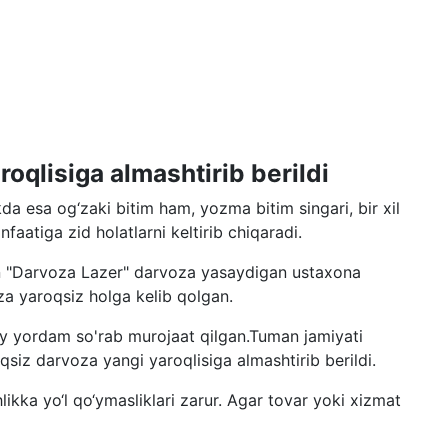
qlisiga almashtirib berildi
da esa og‘zaki bitim ham, yozma bitim singari, bir xil
aatiga zid holatlarni keltirib chiqaradi.
n "Darvoza Lazer" darvoza yasaydigan ustaxona
a yaroqsiz holga kelib qolgan.
iy yordam so'rab murojaat qilgan.Tuman jamiyati
qsiz darvoza yangi yaroqlisiga almashtirib berildi.
likka yo‘l qo‘ymasliklari zarur. Agar tovar yoki xizmat