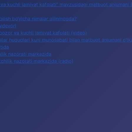
or va kuchli jamiyat kafolati” mavzusidagi matbuot anjumani
qilish bo‘yicha nimalar qilinmoqda?
oydevori
 bozor va kuchli jamiyat kafolati (video)
lar huquqlari kuni munosabati bilan matbuot anjumani o‘tka
tida
hilik nazorati markazida
tchilik nazorati markazida (radio)