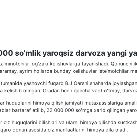
 so'mlik yaroqsiz darvoza yangi yaro
a’minotchilar og‘zaki kelishuvlarga tayanishadi. Qonunchilik
amay, ayrim hollarda bunday kelishuvlar iste’molchilar manf
 tumanida yashovchi fuqaro B.J Qarshi shaharda joylashga
 kelishib olingan. Oradan hech qancha vaqt o'tmay, darvoz
 huquqlarini himoya qilish jamiyati mutaxassislariga amal
blar bartaraf etilib, 22 000 000 so'mga xarid qilingan yaro
o‘z huquqlarini bilishlari va ularni himoya qilishda sustkash
uqaro qonun asosida o‘z manfaatlarini himoya qila oladi.