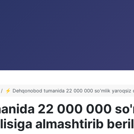
⚡️ Dehqonobod tumanida 22 000 000 so'mlik yaroqsiz da
nida 22 000 000 so'm
isiga almashtirib beri