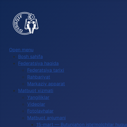
Выберите язык
Open menu
Bosh sahifa
Federatsiya haqida
Federatsiya tarixi
Rahbariyat
Markaziy apparat
Matbuot xizmati
Yangiliklar
Videolar
Fotolavhalar
Matbuot anjumani
15-mart — Butunjahon iste’molchilar huquq