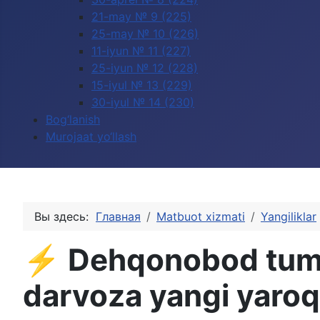
21-may № 9 (225)
25-may № 10 (226)
11-iyun № 11 (227)
25-iyun № 12 (228)
15-iyul № 13 (229)
30-iyul № 14 (230)
Bog‘lanish
Murojaat yo‘llash
Вы здесь:
Главная
Matbuot xizmati
Yangiliklar
⚡️ Dehqonobod tuma
darvoza yangi yaroql