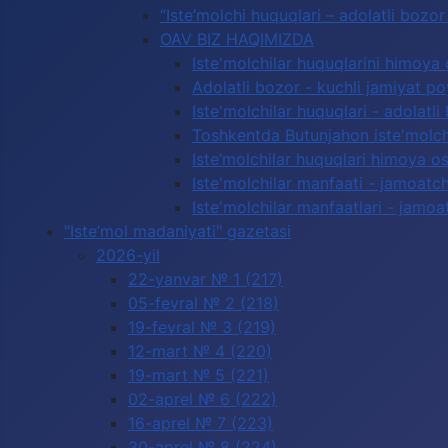
“Iste’molchi huquqlari – adolatli boz
OAV BIZ HAQIMIZDA
Iste'molchilar huquqlarini himoya 
Adolatli bozor - kuchli jamiyat p
Iste'molchilar huquqlari - adolatli
Toshkentda Butunjahon iste'molchi
Iste’molchilar huquqlari himoya os
Iste'molchilar manfaati - jamoatc
Iste'molchilar manfaatlari - jamoa
"Iste’mol madaniyati" gazetasi
2026-yil
22-yanvar № 1 (217)
05-fevral № 2 (218)
19-fevral № 3 (219)
12-mart № 4 (220)
19-mart № 5 (221)
02-aprel № 6 (222)
16-aprel № 7 (223)
30-aprel № 8 (224)