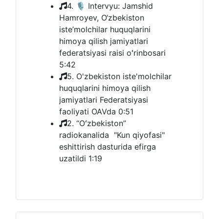
4. 🎙 Intervyu: Jamshid
Hamroyev, O‘zbekiston
iste’molchilar huquqlarini
himoya qilish jamiyatlari
federatsiyasi raisi oʻrinbosari
5:42
5. O'zbekiston iste'molchilar
huquqlarini himoya qilish
jamiyatlari Federatsiyasi
faoliyati OAVda
0:51
2. “Oʻzbekiston”
radiokanalida "Kun qiyofasi"
eshittirish dasturida efirga
uzatildi
1:19