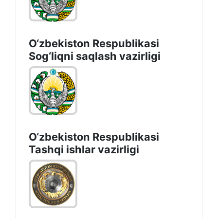
O‘zbеkistоn Rеspublikаsi
Sоg‘liqni saqlash vаzirligi
O‘zbеkistоn Rеspublikаsi
Tashqi ishlаr vаzirligi