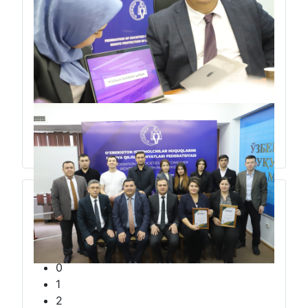
“Sunʼiy idrok davrida axborot xizmati trendlari va yangi ko‘nikmalar”
mavzusida
ikki kunlik seminar-trening
0
1
2