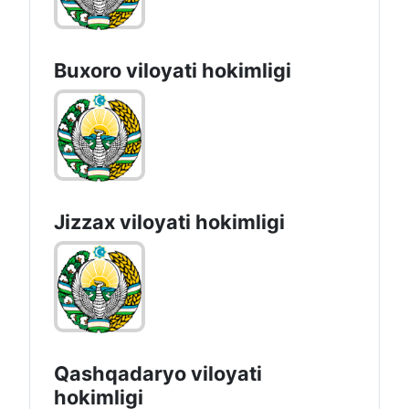
Buxoro viloyati hokimligi
Jizzах vilоyati hоkimligi
Qashqadaryo viloyati
hоkimligi