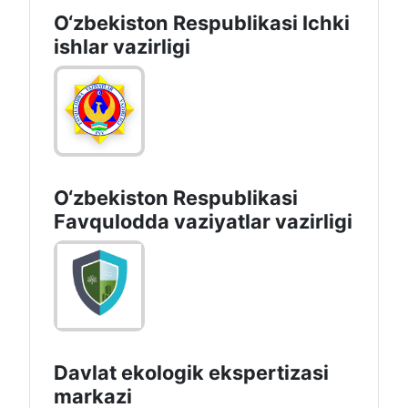
O‘zbеkiston Rеspublikаsi Ichki
ishlаr vаzirligi
O‘zbеkistоn Rеspublikаsi
Favqulodda vaziyatlar vazirligi
Davlat ekologik ekspertizasi
markazi