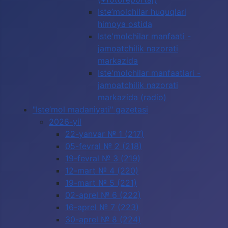
Iste’molchilar huquqlari
himoya ostida
Iste'molchilar manfaati -
jamoatchilik nazorati
markazida
Iste'molchilar manfaatlari -
jamoatchilik nazorati
markazida (radio)
"Iste’mol madaniyati" gazetasi
2026-yil
22-yanvar № 1 (217)
05-fevral № 2 (218)
19-fevral № 3 (219)
12-mart № 4 (220)
19-mart № 5 (221)
02-aprel № 6 (222)
16-aprel № 7 (223)
30-aprel № 8 (224)