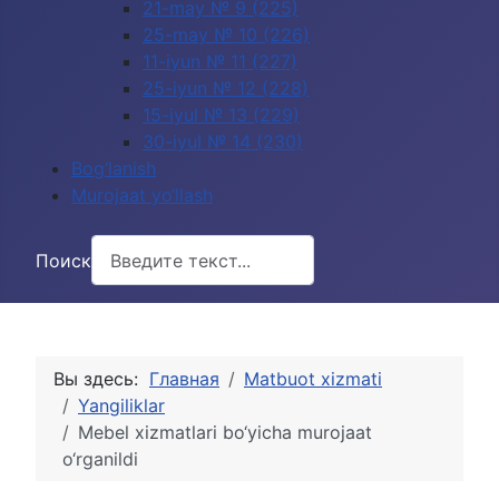
21-may № 9 (225)
25-may № 10 (226)
11-iyun № 11 (227)
25-iyun № 12 (228)
15-iyul № 13 (229)
30-iyul № 14 (230)
Bog‘lanish
Murojaat yo‘llash
Поиск
Вы здесь:
Главная
Matbuot xizmati
Yangiliklar
Mebel xizmatlari bo‘yicha murojaat
o‘rganildi