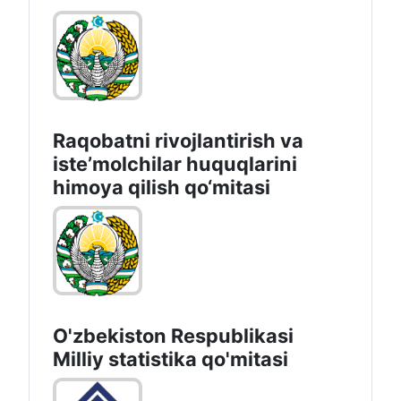
Raqobatni rivojlantirish va
isteʼmolchilar huquqlarini
himoya qilish qo‘mitasi
O'zbekiston Respublikasi
Milliy statistika qo'mitasi