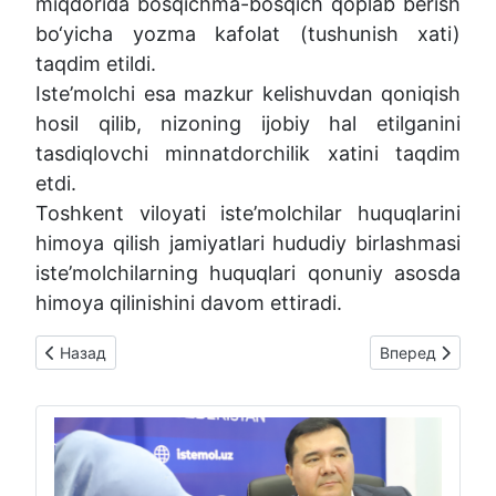
miqdorida bosqichma-bosqich qoplab berish
bo‘yicha yozma kafolat (tushunish xati)
taqdim etildi.
Iste’molchi esa mazkur kelishuvdan qoniqish
hosil qilib, nizoning ijobiy hal etilganini
tasdiqlovchi minnatdorchilik xatini taqdim
etdi.
Toshkent viloyati iste’molchilar huquqlarini
himoya qilish jamiyatlari hududiy birlashmasi
iste’molchilarning huquqlari qonuniy asosda
himoya qilinishini davom ettiradi.
Предыдущий: ⚡️ Dehqonobod tumanida 22 000 000 so'mlik yaro
Следующий: ⚖️ Q
Назад
Вперед