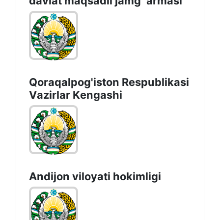
davlat maqsadli jamg`armasi
Qoraqalpog'iston Rеspublikаsi
Vаzirlаr Kеngаshi
Andijon vilоyati hоkimligi