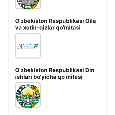
O‘zbekiston Respublikasi Oila
va xotin-qizlar qo‘mitasi
O‘zbekiston Respublikаsi Din
ishlаri bo‘yichа qo‘mitаsi