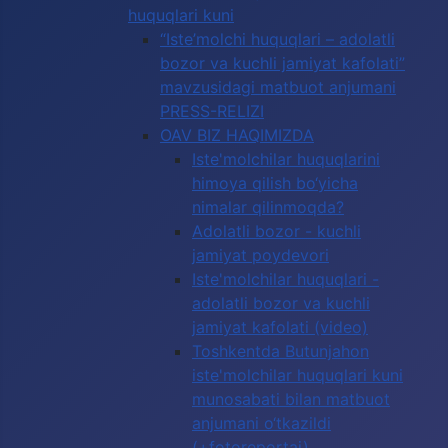
huquqlari kuni
“Iste’molchi huquqlari – adolatli
bozor va kuchli jamiyat kafolati”
mavzusidagi matbuot anjumani
PRESS-RELIZI
OAV BIZ HAQIMIZDA
Iste'molchilar huquqlarini
himoya qilish bo‘yicha
nimalar qilinmoqda?
Adolatli bozor - kuchli
jamiyat poydevori
Iste'molchilar huquqlari -
adolatli bozor va kuchli
jamiyat kafolati (video)
Toshkentda Butunjahon
iste'molchilar huquqlari kuni
munosabati bilan matbuot
anjumani o‘tkazildi
(+fotoreportaj)