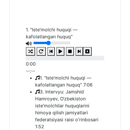
1. "Iste’molchi huquqi —
kafolatlangan huquq"
0:00
--:--
1. "Iste’molchi huquqi —
kafolatlangan huquq"
7:06
3. Intervyu: Jamshid
Hamroyev, O‘zbekiston
iste’molchilar huquqlarini
himoya qilish jamiyatlari
federatsiyasi raisi oʻrinbosari
1:52