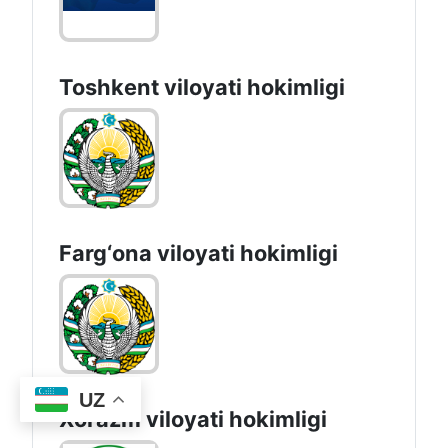
Toshkent vilоyati hоkimligi
Farg‘оnа vilоyati hоkimligi
UZ
Xorazm vilоyati hоkimligi