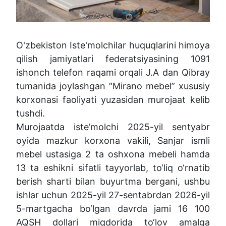
O'zbekiston Iste'molchilar huquqlarini himoya
qilish jamiyatlari federatsiyasining 1091
ishonch telefon raqami orqali J.A dan Qibray
tumanida joylashgan “Mirano mebel” xususiy
korxonasi faoliyati yuzasidan murojaat kelib
tushdi.
Murojaatda iste’molchi 2025-yil sentyabr
oyida mazkur korxona vakili, Sanjar ismli
mebel ustasiga 2 ta oshxona mebeli hamda
13 ta eshikni sifatli tayyorlab, to‘liq o‘rnatib
berish sharti bilan buyurtma bergani, ushbu
ishlar uchun 2025-yil 27-sentabrdan 2026-yil
5-martgacha bo‘lgan davrda jami 16 100
AQSH dollari miqdorida to‘lov amalga