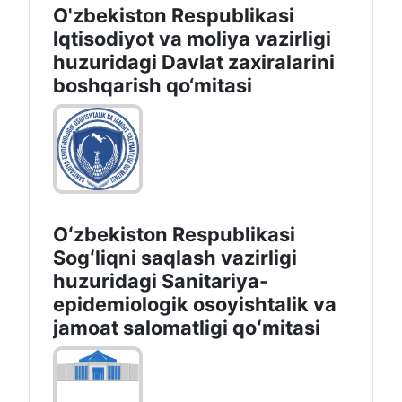
O'zbekiston Respublikasi
Iqtisodiyot va moliya vazirligi
huzuridаgi Dаvlаt zаxirаlаrini
boshqаrish qo‘mitаsi
Oʻzbekiston Respublikasi
Sogʻliqni saqlash vazirligi
huzuridagi Sanitariya-
epidemiologik osoyishtalik va
jamoat salomatligi qoʻmitasi