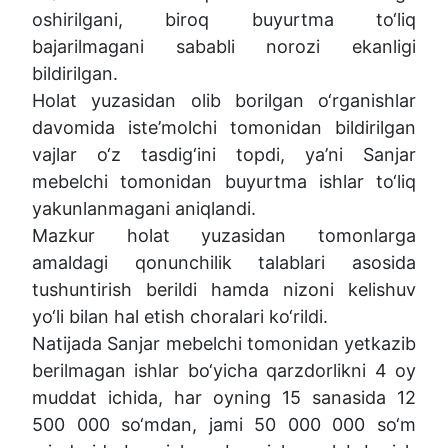
oshirilgani, biroq buyurtma to‘liq
bajarilmagani sababli norozi ekanligi
bildirilgan.
Holat yuzasidan olib borilgan o‘rganishlar
davomida iste’molchi tomonidan bildirilgan
vajlar o‘z tasdig‘ini topdi, ya’ni Sanjar
mebelchi tomonidan buyurtma ishlar to‘liq
yakunlanmagani aniqlandi.
Mazkur holat yuzasidan tomonlarga
amaldagi qonunchilik talablari asosida
tushuntirish berildi hamda nizoni kelishuv
yo‘li bilan hal etish choralari ko‘rildi.
Natijada Sanjar mebelchi tomonidan yetkazib
berilmagan ishlar bo‘yicha qarzdorlikni 4 oy
muddat ichida, har oyning 15 sanasida 12
500 000 so‘mdan, jami 50 000 000 so‘m