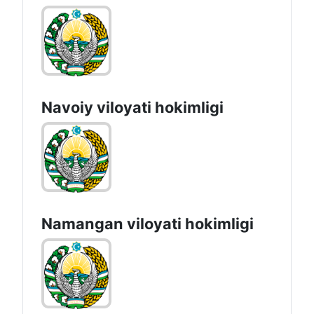
Navoiy vilоyati hоkimligi
Namangan vilоyati hоkimligi