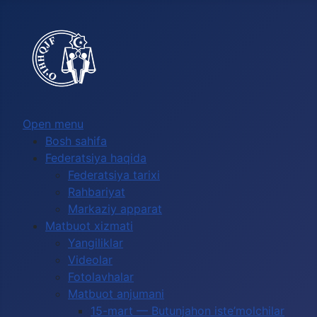
Выберите язык
Open menu
Bosh sahifa
Federatsiya haqida
Federatsiya tarixi
Rahbariyat
Markaziy apparat
Matbuot xizmati
Yangiliklar
Videolar
Fotolavhalar
Matbuot anjumani
15-mart — Butunjahon iste’molchilar