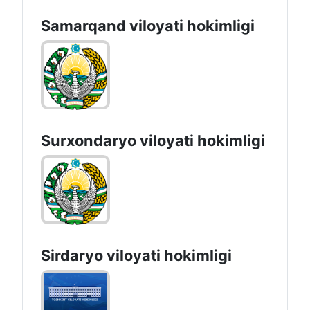
Samarqand viloyati hokimligi
Surxondaryo vilоyati hоkimligi
Sirdaryo vilоyati hоkimligi