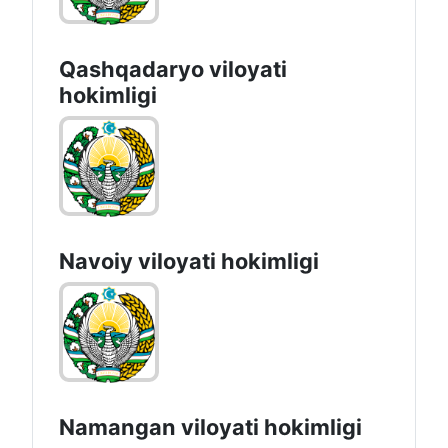
Qashqadaryo viloyati
hоkimligi
Navoiy vilоyati hоkimligi
Namangan vilоyati hоkimligi