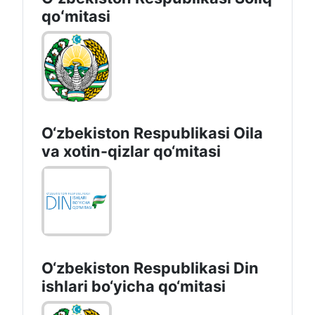
qoʻmitasi
O‘zbekiston Respublikasi Oila
va xotin-qizlar qo‘mitasi
O‘zbekiston Respublikаsi Din
ishlаri bo‘yichа qo‘mitаsi