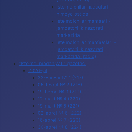
Iste’molchilar huquqlari
himoya ostida
Iste'molchilar manfaati -
jamoatchilik nazorati
markazida
Iste'molchilar manfaatlari -
jamoatchilik nazorati
markazida (radio)
"Iste’mol madaniyati" gazetasi
2026-yil
22-yanvar № 1 (217)
05-fevral № 2 (218)
19-fevral № 3 (219)
12-mart № 4 (220)
19-mart № 5 (221)
02-aprel № 6 (222)
16-aprel № 7 (223)
30-aprel № 8 (224)