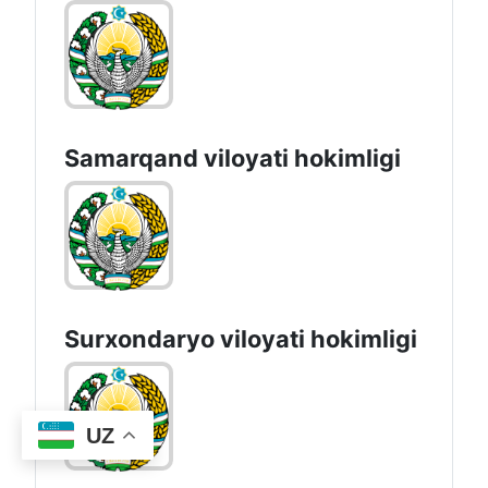
Samarqand viloyati hokimligi
Surxondaryo vilоyati hоkimligi
UZ