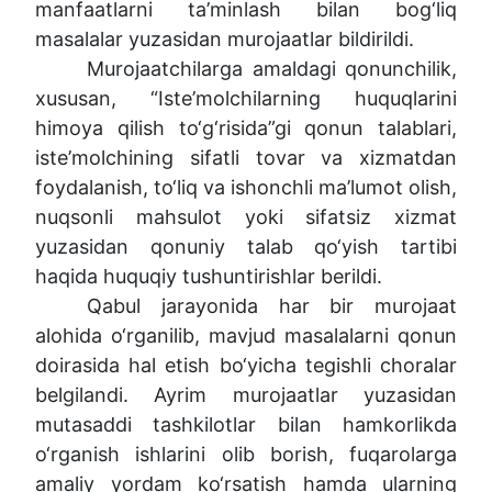
manfaatlarni ta’minlash bilan bog‘liq
masalalar yuzasidan murojaatlar bildirildi.
Murojaatchilarga amaldagi qonunchilik,
xususan, “Iste’molchilarning huquqlarini
himoya qilish to‘g‘risida”gi qonun talablari,
iste’molchining sifatli tovar va xizmatdan
foydalanish, to‘liq va ishonchli ma’lumot olish,
nuqsonli mahsulot yoki sifatsiz xizmat
yuzasidan qonuniy talab qo‘yish tartibi
haqida huquqiy tushuntirishlar berildi.
Qabul jarayonida har bir murojaat
alohida o‘rganilib, mavjud masalalarni qonun
doirasida hal etish bo‘yicha tegishli choralar
belgilandi. Ayrim murojaatlar yuzasidan
mutasaddi tashkilotlar bilan hamkorlikda
o‘rganish ishlarini olib borish, fuqarolarga
amaliy yordam ko‘rsatish hamda ularning