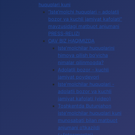
huquqlari kuni
“Iste’molchi huquqlari – adolatli
bozor va kuchli jamiyat kafolati”
mavzusidagi matbuot anjumani
PRESS-RELIZI
OAV BIZ HAQIMIZDA
Iste'molchilar huquqlarini
himoya qilish bo‘yicha
nimalar qilinmoqda?
Adolatli bozor - kuchli
jamiyat poydevori
Iste'molchilar huquqlari -
adolatli bozor va kuchli
jamiyat kafolati (video)
Toshkentda Butunjahon
iste'molchilar huquqlari kuni
munosabati bilan matbuot
anjumani o‘tkazildi
(+fotoreportaj)