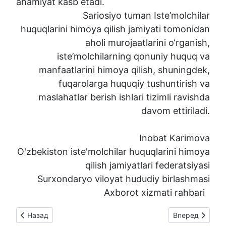
ahamiyat kasb etadi.
Sariosiyo tuman Iste’molchilar
huquqlarini himoya qilish jamiyati tomonidan
aholi murojaatlarini o‘rganish,
iste’molchilarning qonuniy huquq va
manfaatlarini himoya qilish, shuningdek,
fuqarolarga huquqiy tushuntirish va
maslahatlar berish ishlari tizimli ravishda
davom ettiriladi.
Inobat Karimova
O'zbekiston iste'molchilar huquqlarini himoya
qilish jamiyatlari federatsiyasi
Surxondaryo viloyat hududiy birlashmasi
Axborot xizmati rahbari
Предыдущий: ⚡️ Shifokorlar va klinikalarning "shapkasi" o‘rga
Следующий: Elekt
Назад
Вперед