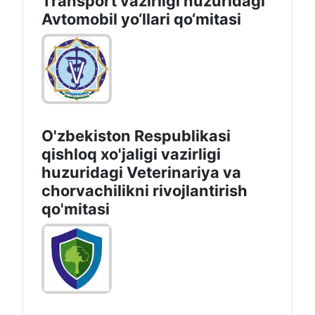
Transport vazirligi huzuridagi
Avtomobil yo‘llari qo‘mitasi
O'zbekiston Respublikasi
qishloq xo'jaligi vazirligi
huzuridagi Veterinariya va
chorvachilikni rivojlantirish
qo'mitasi