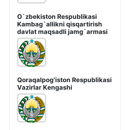
O`zbekiston Respublikasi
Kambag`allikni qisqartirish
davlat maqsadli jamg`armasi
Qoraqalpog'iston Rеspublikаsi
Vаzirlаr Kеngаshi