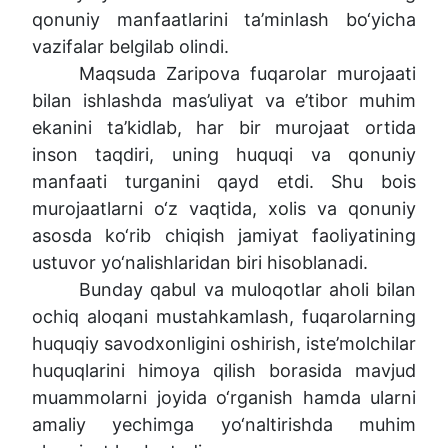
qonuniy manfaatlarini ta’minlash bo‘yicha
vazifalar belgilab olindi.
Maqsuda Zaripova fuqarolar murojaati
bilan ishlashda mas’uliyat va e’tibor muhim
ekanini ta’kidlab, har bir murojaat ortida
inson taqdiri, uning huquqi va qonuniy
manfaati turganini qayd etdi. Shu bois
murojaatlarni o‘z vaqtida, xolis va qonuniy
asosda ko‘rib chiqish jamiyat faoliyatining
ustuvor yo‘nalishlaridan biri hisoblanadi.
Bunday qabul va muloqotlar aholi bilan
ochiq aloqani mustahkamlash, fuqarolarning
huquqiy savodxonligini oshirish, iste’molchilar
huquqlarini himoya qilish borasida mavjud
muammolarni joyida o‘rganish hamda ularni
amaliy yechimga yo‘naltirishda muhim