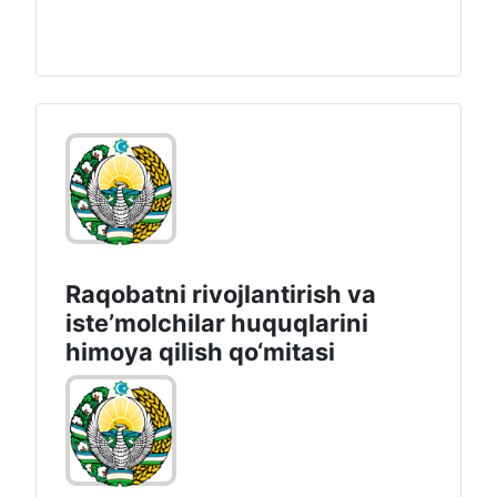
Raqobatni rivojlantirish va
isteʼmolchilar huquqlarini
himoya qilish qo‘mitasi