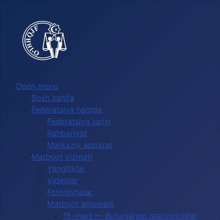
Выберите язык
Open menu
Bosh sahifa
Federatsiya haqida
Federatsiya tarixi
Rahbariyat
Markaziy apparat
Matbuot xizmati
Yangiliklar
Videolar
Fotolavhalar
Matbuot anjumani
15-mart — Butunjahon iste’molchilar