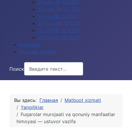
21-may № 9 (225)
25-may № 10 (226)
11-iyun № 11 (227)
25-iyun № 12 (228)
15-iyul № 13 (229)
30-iyul № 14 (230)
Bog‘lanish
Murojaat yo‘llash
Поиск
Вы здесь:
Главная
Matbuot xizmati
Yangiliklar
Fuqarolar murojaati va qonuniy manfaatlar
himoyasi — ustuvor vazifa