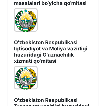
masalalari bo‘yicha qo‘mitasi
O'zbekiston Respublikasi
Iqtisodiyot vа Moliya vazirligi
huzuridagi G'aznachilik
xizmati qo'mitasi
O'zbekiston Respublikasi