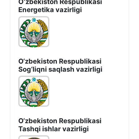
Oʻzbekiston Respublikasi
Energetika vazirligi
O‘zbеkistоn Rеspublikаsi
Sоg‘liqni saqlash vаzirligi
O‘zbеkistоn Rеspublikаsi
Tashqi ishlаr vаzirligi