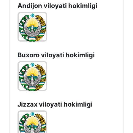
Andijon vilоyati hоkimligi
Buxoro viloyati hokimligi
Jizzах vilоyati hоkimligi