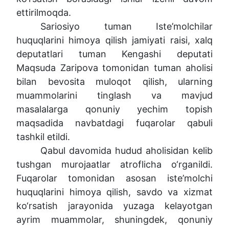
ettirilmoqda.
Sariosiyo tuman Iste’molchilar
huquqlarini himoya qilish jamiyati raisi, xalq
deputatlari tuman Kengashi deputati
Maqsuda Zaripova tomonidan tuman aholisi
bilan bevosita muloqot qilish, ularning
muammolarini tinglash va mavjud
masalalarga qonuniy yechim topish
maqsadida navbatdagi fuqarolar qabuli
tashkil etildi.
Qabul davomida hudud aholisidan kelib
tushgan murojaatlar atroflicha o‘rganildi.
Fuqarolar tomonidan asosan iste’molchi
huquqlarini himoya qilish, savdo va xizmat
ko‘rsatish jarayonida yuzaga kelayotgan
ayrim muammolar, shuningdek, qonuniy