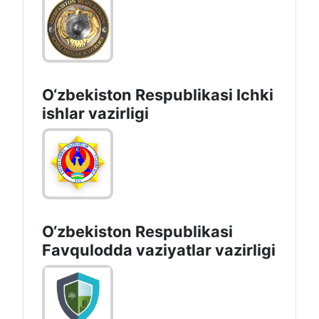
O‘zbеkiston Rеspublikаsi Ichki
ishlаr vаzirligi
O‘zbеkistоn Rеspublikаsi
Favqulodda vaziyatlar vazirligi