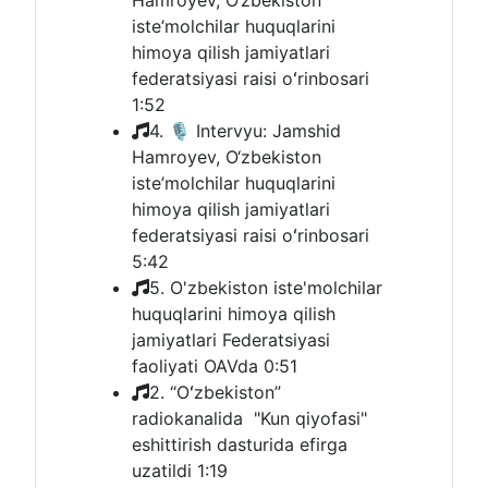
Hamroyev, O‘zbekiston
iste’molchilar huquqlarini
himoya qilish jamiyatlari
federatsiyasi raisi oʻrinbosari
1:52
4. 🎙 Intervyu: Jamshid
Hamroyev, O‘zbekiston
iste’molchilar huquqlarini
himoya qilish jamiyatlari
federatsiyasi raisi oʻrinbosari
5:42
5. O'zbekiston iste'molchilar
huquqlarini himoya qilish
jamiyatlari Federatsiyasi
faoliyati OAVda
0:51
2. “Oʻzbekiston”
radiokanalida "Kun qiyofasi"
eshittirish dasturida efirga
uzatildi
1:19