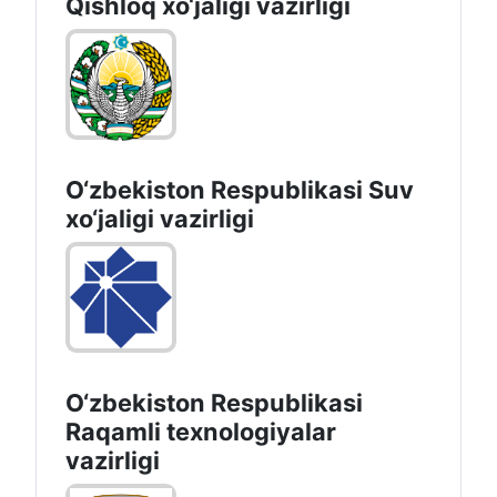
Qishloq хo‘jаligi vаzirligi
O‘zbekiston Respublikasi Suv
хo‘jaligi vazirligi
O‘zbekiston Respublikasi
Raqamli texnologiyalar
vazirligi