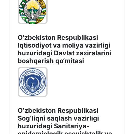
O'zbekiston Respublikasi
Iqtisodiyot va moliya vazirligi
huzuridаgi Dаvlаt zаxirаlаrini
boshqаrish qo‘mitаsi
Oʻzbekiston Respublikasi
Sogʻliqni saqlash vazirligi
huzuridagi Sanitariya-
epidemiologik osoyishtalik va