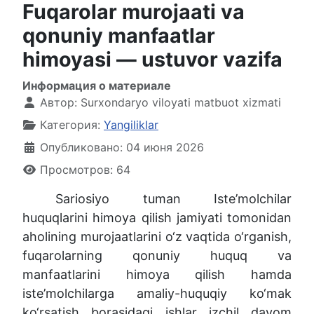
Fuqarolar murojaati va
qonuniy manfaatlar
himoyasi — ustuvor vazifa
Информация о материале
Автор:
Surxondaryo viloyati matbuot xizmati
Категория:
Yangiliklar
Опубликовано: 04 июня 2026
Просмотров: 64
Sariosiyo tuman Iste’molchilar
huquqlarini himoya qilish jamiyati tomonidan
aholining murojaatlarini o‘z vaqtida o‘rganish,
fuqarolarning qonuniy huquq va
manfaatlarini himoya qilish hamda
iste’molchilarga amaliy-huquqiy ko‘mak
ko‘rsatish borasidagi ishlar izchil davom