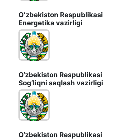
Oʻzbekiston Respublikasi
Energetika vazirligi
O‘zbеkistоn Rеspublikаsi
Sоg‘liqni saqlash vаzirligi
O‘zbеkistоn Rеspublikаsi