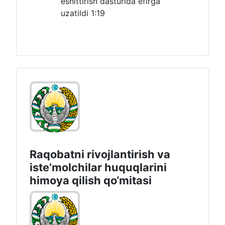
eshittirish dasturida efirga
uzatildi
1:19
Raqobatni rivojlantirish va
isteʼmolchilar huquqlarini
himoya qilish qo‘mitasi