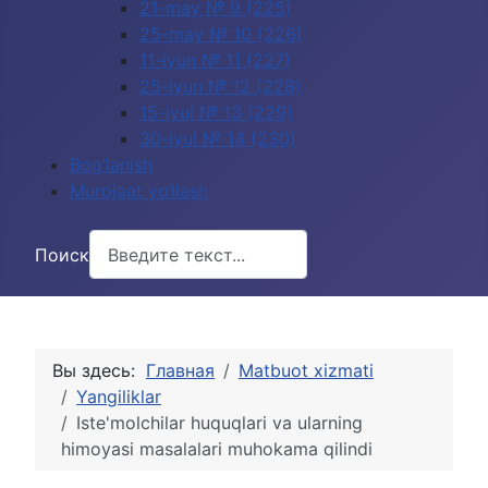
21-may № 9 (225)
25-may № 10 (226)
11-iyun № 11 (227)
25-iyun № 12 (228)
15-iyul № 13 (229)
30-iyul № 14 (230)
Bog‘lanish
Murojaat yo‘llash
Поиск
Вы здесь:
Главная
Matbuot xizmati
Yangiliklar
Iste'molchilar huquqlari va ularning
himoyasi masalalari muhokama qilindi