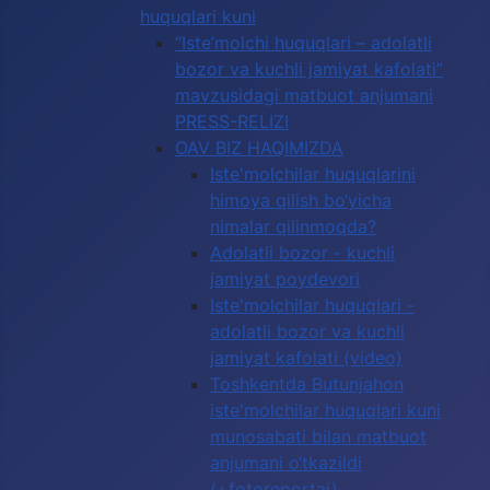
huquqlari kuni
“Iste’molchi huquqlari – adolatli
bozor va kuchli jamiyat kafolati”
mavzusidagi matbuot anjumani
PRESS-RELIZI
OAV BIZ HAQIMIZDA
Iste'molchilar huquqlarini
himoya qilish bo‘yicha
nimalar qilinmoqda?
Adolatli bozor - kuchli
jamiyat poydevori
Iste'molchilar huquqlari -
adolatli bozor va kuchli
jamiyat kafolati (video)
Toshkentda Butunjahon
iste'molchilar huquqlari kuni
munosabati bilan matbuot
anjumani o‘tkazildi
(+fotoreportaj)