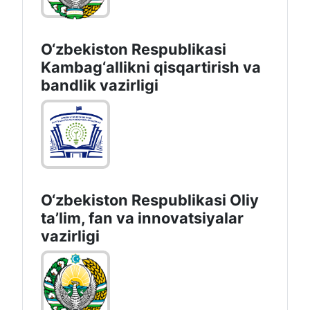
O‘zbekiston Respublikasi
Kambag‘allikni qisqartirish va
bandlik vazirligi
O‘zbekiston Respublikasi Oliy
taʼlim, fan va innovatsiyalar
vazirligi