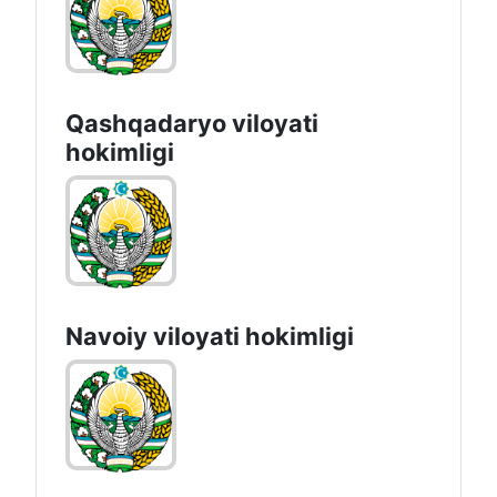
Qashqadaryo viloyati
hоkimligi
Navoiy vilоyati hоkimligi