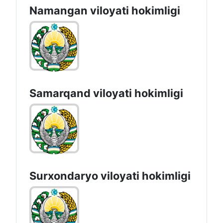
Namangan vilоyati hоkimligi
Samarqand viloyati hokimligi
Surxondaryo vilоyati hоkimligi