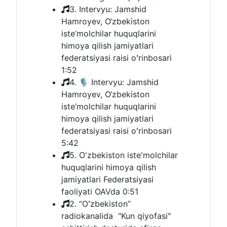
3. Intervyu: Jamshid
Hamroyev, O‘zbekiston
iste’molchilar huquqlarini
himoya qilish jamiyatlari
federatsiyasi raisi oʻrinbosari
1:52
4. 🎙 Intervyu: Jamshid
Hamroyev, O‘zbekiston
iste’molchilar huquqlarini
himoya qilish jamiyatlari
federatsiyasi raisi oʻrinbosari
5:42
5. O'zbekiston iste'molchilar
huquqlarini himoya qilish
jamiyatlari Federatsiyasi
faoliyati OAVda
0:51
2. “Oʻzbekiston”
radiokanalida "Kun qiyofasi"