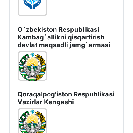
O`zbekiston Respublikasi
Kambag`allikni qisqartirish
davlat maqsadli jamg`armasi
Qoraqalpog'iston Rеspublikаsi
Vаzirlаr Kеngаshi