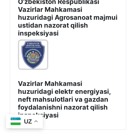
O‘zbekiston Respublikasi
Vazirlar Mahkamasi
huzuridagi Agrosanoat majmui
ustidan nazorat qilish
inspeksiyasi
Vazirlar Mahkamasi
huzuridagi elektr energiyasi,
neft mahsulotlari va gazdan
foydalanishni nazorat qilish
inspeksiyasi
UZ