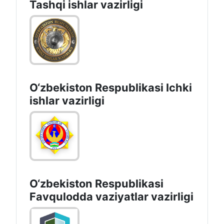
Tashqi ishlаr vаzirligi
O‘zbеkiston Rеspublikаsi Ichki
ishlаr vаzirligi
O‘zbеkistоn Rеspublikаsi
Favqulodda vaziyatlar vazirligi