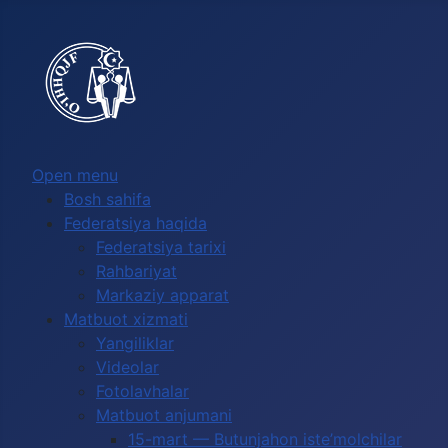
Выберите язык
Open menu
Bosh sahifa
Federatsiya haqida
Federatsiya tarixi
Rahbariyat
Markaziy apparat
Matbuot xizmati
Yangiliklar
Videolar
Fotolavhalar
Matbuot anjumani
15-mart — Butunjahon iste’molchilar