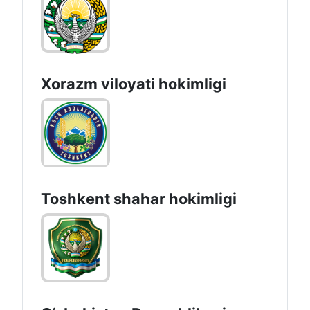
Xorazm vilоyati hоkimligi
Toshkеnt shаhаr hоkimligi