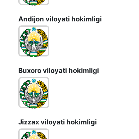
Andijon vilоyati hоkimligi
Buxoro viloyati hokimligi
Jizzах vilоyati hоkimligi