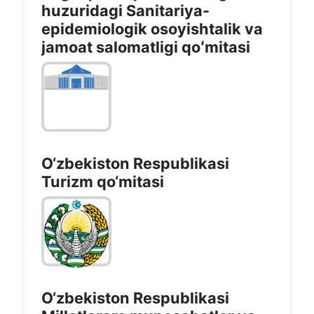
huzuridagi Sanitariya-
epidemiologik osoyishtalik va
jamoat salomatligi qoʻmitasi
O‘zbekiston Respublikasi
Turizm qo‘mitasi
O‘zbekiston Respublikasi