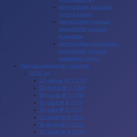
Iste’molchilar huquqlari
himoya ostida
Iste'molchilar manfaati -
jamoatchilik nazorati
markazida
Iste'molchilar manfaatlari -
jamoatchilik nazorati
markazida (radio)
"Iste’mol madaniyati" gazetasi
2026-yil
22-yanvar № 1 (217)
05-fevral № 2 (218)
19-fevral № 3 (219)
12-mart № 4 (220)
19-mart № 5 (221)
02-aprel № 6 (222)
16-aprel № 7 (223)
30-aprel № 8 (224)