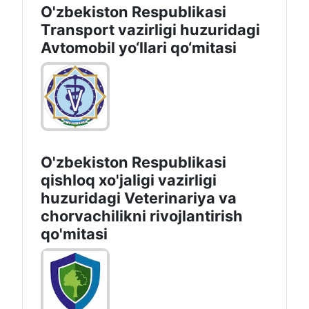
O'zbekiston Respublikasi
Transport vazirligi huzuridagi
Avtomobil yo‘llari qo‘mitasi
O'zbekiston Respublikasi
qishloq xo'jaligi vazirligi
huzuridagi Veterinariya va
chorvachilikni rivojlantirish
qo'mitasi