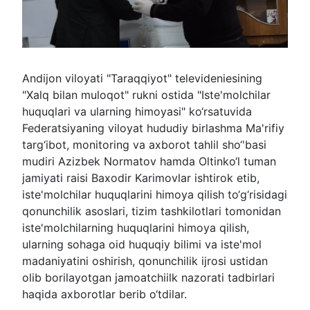
Andijon viloyati "Taraqqiyot" televideniesining
"Xalq bilan muloqot" rukni ostida "Iste'molchilar
huquqlari va ularning himoyasi" ko‘rsatuvida
Federatsiyaning viloyat hududiy birlashma Ma'rifiy
targ‘ibot, monitoring va axborot tahlil sho‘'basi
mudiri Azizbek Normatov hamda Oltinko‘l tuman
jamiyati raisi Baxodir Karimovlar ishtirok etib,
iste'molchilar huquqlarini himoya qilish to‘g‘risidagi
qonunchilik asoslari, tizim tashkilotlari tomonidan
iste'molchilarning huquqlarini himoya qilish,
ularning sohaga oid huquqiy bilimi va iste'mol
madaniyatini oshirish, qonunchilik ijrosi ustidan
olib borilayotgan jamoatchiilk nazorati tadbirlari
haqida axborotlar berib o‘tdilar.