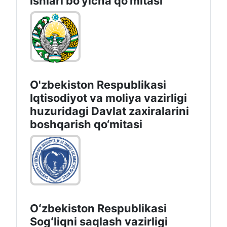
ishlаri bo‘yichа qo‘mitаsi
O'zbekiston Respublikasi
Iqtisodiyot va moliya vazirligi
huzuridаgi Dаvlаt zаxirаlаrini
boshqаrish qo‘mitаsi
Oʻzbekiston Respublikasi
Sogʻliqni saqlash vazirligi