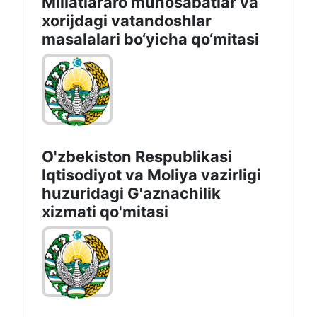
Millatlararo munosabatlar va
xorijdagi vatandoshlar
masalalari bo‘yicha qo‘mitasi
O'zbekiston Respublikasi
Iqtisodiyot vа Moliya vazirligi
huzuridagi G'aznachilik
xizmati qo'mitasi