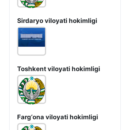
Sirdaryo vilоyati hоkimligi
Toshkent vilоyati hоkimligi
Farg‘оnа vilоyati hоkimligi