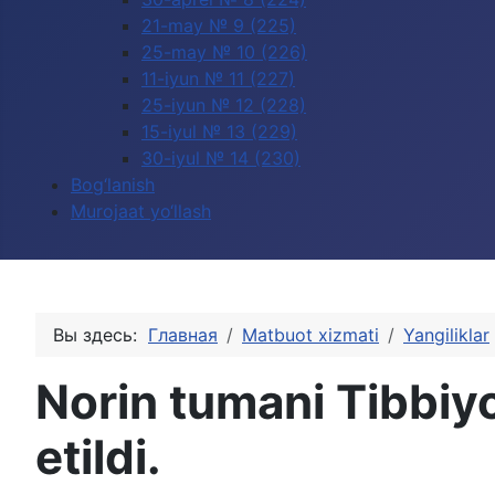
21-may № 9 (225)
25-may № 10 (226)
11-iyun № 11 (227)
25-iyun № 12 (228)
15-iyul № 13 (229)
30-iyul № 14 (230)
Bog‘lanish
Murojaat yo‘llash
Вы здесь:
Главная
Matbuot xizmati
Yangiliklar
Norin tumani Tibbiyo
etildi.