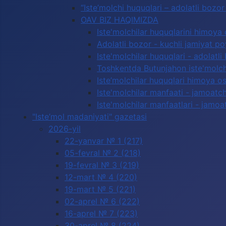
“Iste’molchi huquqlari – adolatli boz
OAV BIZ HAQIMIZDA
Iste'molchilar huquqlarini himoya 
Adolatli bozor - kuchli jamiyat p
Iste'molchilar huquqlari - adolatli
Toshkentda Butunjahon iste'molchi
Iste’molchilar huquqlari himoya os
Iste'molchilar manfaati - jamoatc
Iste'molchilar manfaatlari - jamoa
"Iste’mol madaniyati" gazetasi
2026-yil
22-yanvar № 1 (217)
05-fevral № 2 (218)
19-fevral № 3 (219)
12-mart № 4 (220)
19-mart № 5 (221)
02-aprel № 6 (222)
16-aprel № 7 (223)
30-aprel № 8 (224)