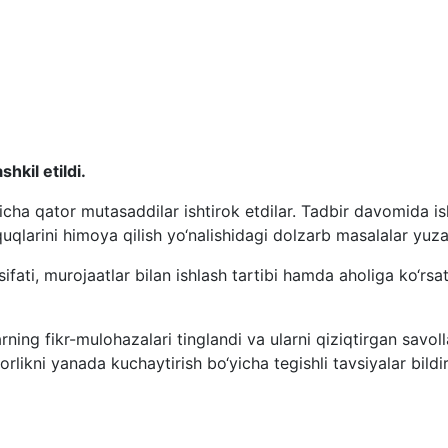
hkil etildi.
a qator mutasaddilar ishtirok etdilar. Tadbir davomida isht
qlarini himoya qilish yo‘nalishidagi dolzarb masalalar yuzasi
ifati, murojaatlar bilan ishlash tartibi hamda aholiga ko‘rsa
rning fikr-mulohazalari tinglandi va ularni qiziqtirgan savol
kni yanada kuchaytirish bo‘yicha tegishli tavsiyalar bildiri
уқуқларын қорғаў жәмийети федерациясының кеңес мәжлиси б