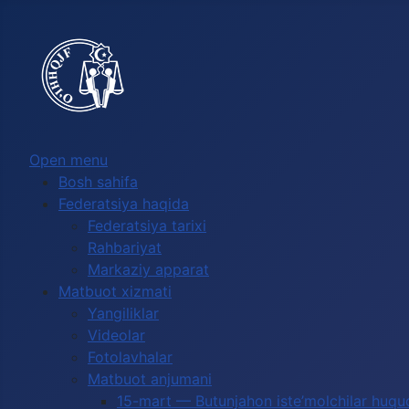
Выберите язык
Open menu
Bosh sahifa
Federatsiya haqida
Federatsiya tarixi
Rahbariyat
Markaziy apparat
Matbuot xizmati
Yangiliklar
Videolar
Fotolavhalar
Matbuot anjumani
15-mart — Butunjahon iste’molchilar huquq