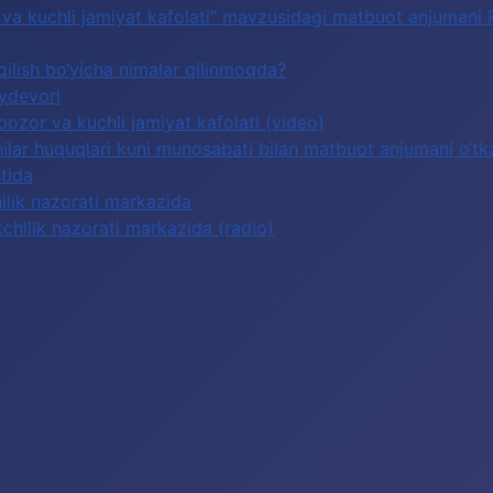
or va kuchli jamiyat kafolati” mavzusidagi matbuot anjumani
qilish bo‘yicha nimalar qilinmoqda?
oydevori
 bozor va kuchli jamiyat kafolati (video)
lar huquqlari kuni munosabati bilan matbuot anjumani o‘tka
tida
hilik nazorati markazida
tchilik nazorati markazida (radio)