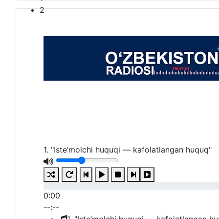
2
1. "Iste’molchi huquqi — kafolatlangan huquq"
0:00
--:--