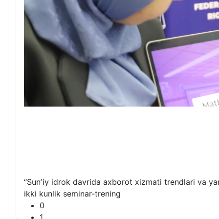
“Sunʼiy idrok davrida axborot xizmati trendlari va y
ikki kunlik seminar-trening
0
1