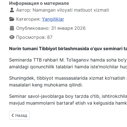
Информация о материале
Автор:
Namangan viloyati matbuot xizmati
Категория:
Yangiliklar
Опубликовано: 31 января 2026
Просмотров: 87
Norin tumani Tibbiyot birlashmasida o‘quv seminari tas
Seminarda TTB rahbari M. To‘laganov hamda soha bo‘yich
amaldagi qonunchilik talablari hamda iste’molchilar huqu
Shuningdek, tibbiyot muassasalarida xizmat ko‘rsatish s
masalalari keng muhokama qilindi.
Seminar savol-javoblarga boy tarzda o‘tib, ishtirokchila
mavjud muammolarni bartaraf etish va kelgusida hamkorli
Предыдущий: Қарақалпақстан Республикаси тутуныушы ҳ
Назад