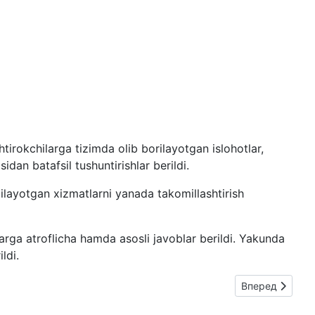
irokchilarga tizimda olib borilayotgan islohotlar,
dan batafsil tushuntirishlar berildi.
tilayotgan xizmatlarni yanada takomillashtirish
larga atroflicha hamda asosli javoblar berildi. Yakunda
ldi.
олып өтти.
Следующий: Iste
Вперед