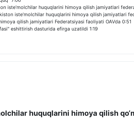
uquq"
7:06
 iste’molchilar huquqlarini himoya qilish jamiyatlari federat
ton iste’molchilar huquqlarini himoya qilish jamiyatlari fede
himoya qilish jamiyatlari Federatsiyasi faoliyati OAVda
0:51
si" eshittirish dasturida efirga uzatildi
1:19
molchilar huquqlarini himoya qilish qo‘