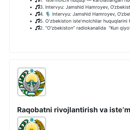
1. "Iste’molchi huquqi — kafolatlangan h
3. Intervyu: Jamshid Hamroyev, O‘zbekiston
4. 🎙 Intervyu: Jamshid Hamroyev, O‘zbekis
5. O'zbekiston iste'molchilar huquqlarini 
2. “Oʻzbekiston” radiokanalida "Kun qiyofa
Raqobatni rivojlantirish va isteʼ