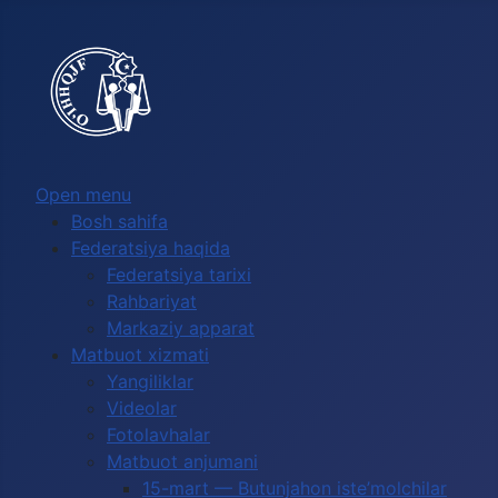
Выберите язык
Open menu
Bosh sahifa
Federatsiya haqida
Federatsiya tarixi
Rahbariyat
Markaziy apparat
Matbuot xizmati
Yangiliklar
Videolar
Fotolavhalar
Matbuot anjumani
15-mart — Butunjahon iste’molchilar