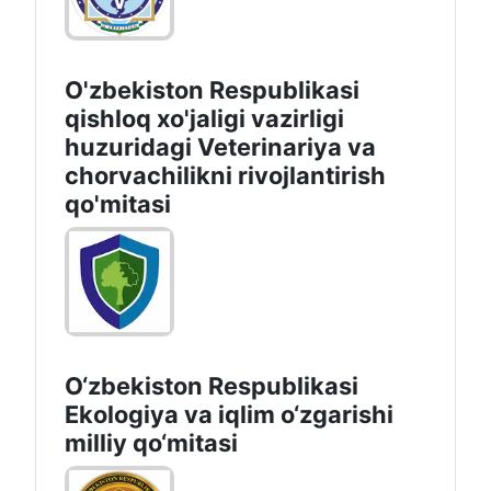
O'zbekiston Respublikasi
qishloq xo'jaligi vazirligi
huzuridagi Veterinariya va
chorvachilikni rivojlantirish
qo'mitasi
O‘zbekiston Respublikasi
Ekologiya va iqlim o‘zgarishi
milliy qo‘mitasi