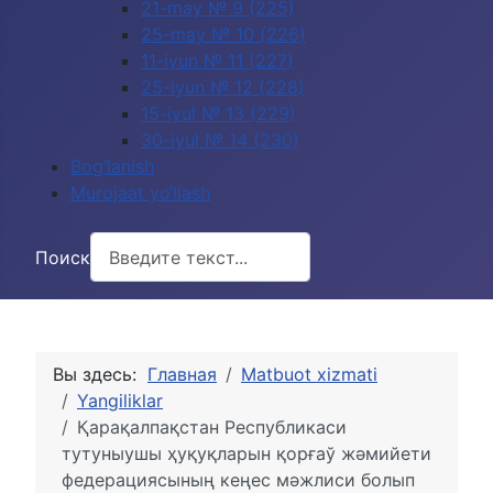
21-may № 9 (225)
25-may № 10 (226)
11-iyun № 11 (227)
25-iyun № 12 (228)
15-iyul № 13 (229)
30-iyul № 14 (230)
Bog‘lanish
Murojaat yo‘llash
Поиск
Вы здесь:
Главная
Matbuot xizmati
Yangiliklar
Қарақалпақстан Республикаси
тутуныушы ҳуқуқларын қорғаў жәмийети
федерациясының кеңес мәжлиси болып