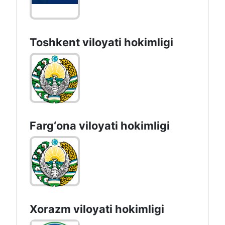
Toshkent vilоyati hоkimligi
Farg‘оnа vilоyati hоkimligi
Xorazm vilоyati hоkimligi