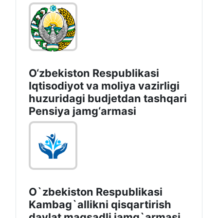
O‘zbekiston Respublikasi
Iqtisodiyot va moliya vazirligi
huzuridagi budjetdan tashqari
Pensiya jamg‘armasi
O`zbekiston Respublikasi
Kambag`allikni qisqartirish
davlat maqsadli jamg`armasi