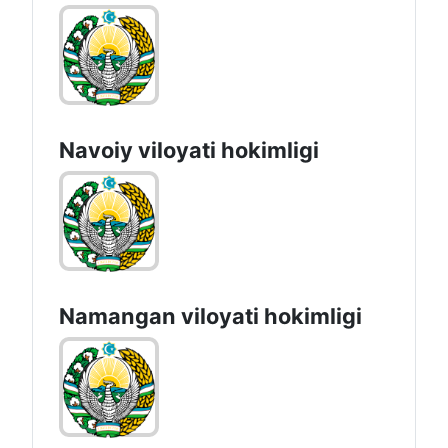
Navoiy vilоyati hоkimligi
Namangan vilоyati hоkimligi