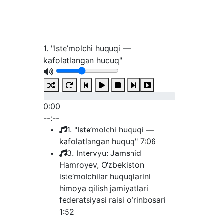
1. "Iste’molchi huquqi —
kafolatlangan huquq"
0:00
--:--
1. "Iste’molchi huquqi —
kafolatlangan huquq"
7:06
3. Intervyu: Jamshid
Hamroyev, O‘zbekiston
iste’molchilar huquqlarini
himoya qilish jamiyatlari
federatsiyasi raisi oʻrinbosari
1:52