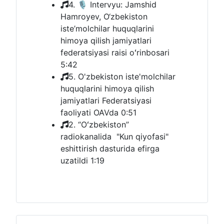
4. 🎙 Intervyu: Jamshid
Hamroyev, O‘zbekiston
iste’molchilar huquqlarini
himoya qilish jamiyatlari
federatsiyasi raisi oʻrinbosari
5:42
5. O'zbekiston iste'molchilar
huquqlarini himoya qilish
jamiyatlari Federatsiyasi
faoliyati OAVda
0:51
2. “Oʻzbekiston”
radiokanalida "Kun qiyofasi"
eshittirish dasturida efirga
uzatildi
1:19