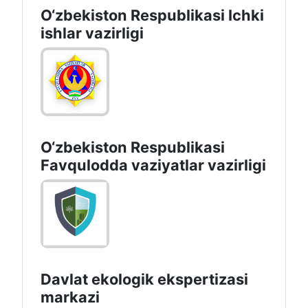
O‘zbеkiston Rеspublikаsi Ichki
ishlаr vаzirligi
O‘zbеkistоn Rеspublikаsi
Favqulodda vaziyatlar vazirligi
Davlat ekologik ekspertizasi
markazi