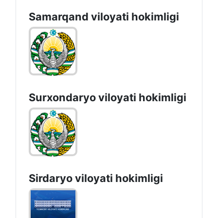
Samarqand viloyati hokimligi
Surxondaryo vilоyati hоkimligi
Sirdaryo vilоyati hоkimligi