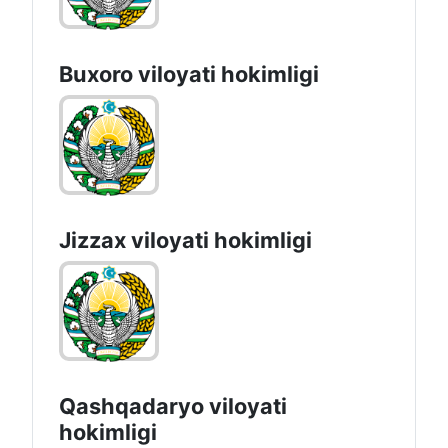
Buxoro viloyati hokimligi
Jizzах vilоyati hоkimligi
Qashqadaryo viloyati
hоkimligi