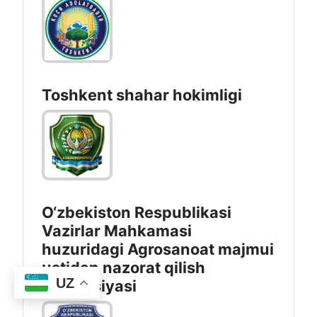
Toshkеnt shаhаr hоkimligi
O‘zbekiston Respublikasi
Vazirlar Mahkamasi
huzuridagi Agrosanoat majmui
ustidan nazorat qilish
UZ
inspeksiyasi