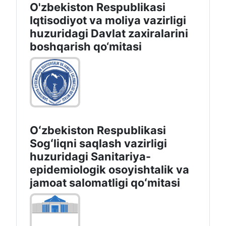
O'zbekiston Respublikasi
Iqtisodiyot va moliya vazirligi
huzuridаgi Dаvlаt zаxirаlаrini
boshqаrish qo‘mitаsi
Oʻzbekiston Respublikasi
Sogʻliqni saqlash vazirligi
huzuridagi Sanitariya-
epidemiologik osoyishtalik va
jamoat salomatligi qoʻmitasi