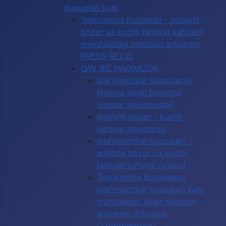
huquqlari kuni
“Iste’molchi huquqlari – adolatli
bozor va kuchli jamiyat kafolati”
mavzusidagi matbuot anjumani
PRESS-RELIZI
OAV BIZ HAQIMIZDA
Iste'molchilar huquqlarini
himoya qilish bo‘yicha
nimalar qilinmoqda?
Adolatli bozor - kuchli
jamiyat poydevori
Iste'molchilar huquqlari -
adolatli bozor va kuchli
jamiyat kafolati (video)
Toshkentda Butunjahon
iste'molchilar huquqlari kuni
munosabati bilan matbuot
anjumani o‘tkazildi
(+fotoreportaj)