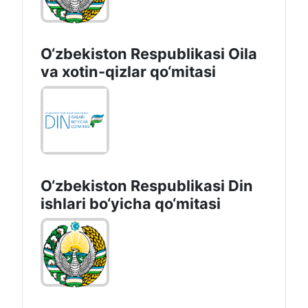
O‘zbekiston Respublikasi Oila
va xotin-qizlar qo‘mitasi
O‘zbekiston Respublikаsi Din
ishlаri bo‘yichа qo‘mitаsi