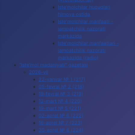
Iste’molchilar huquqlari
himoya ostida
Iste'molchilar manfaati -
jamoatchilik nazorati
markazida
Iste'molchilar manfaatlari -
jamoatchilik nazorati
markazida (radio)
"Iste’mol madaniyati" gazetasi
2026-yil
22-yanvar № 1 (217)
05-fevral № 2 (218)
19-fevral № 3 (219)
12-mart № 4 (220)
19-mart № 5 (221)
02-aprel № 6 (222)
16-aprel № 7 (223)
30-aprel № 8 (224)