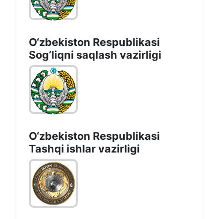
O‘zbеkistоn Rеspublikаsi
Sоg‘liqni saqlash vаzirligi
O‘zbеkistоn Rеspublikаsi
Tashqi ishlаr vаzirligi