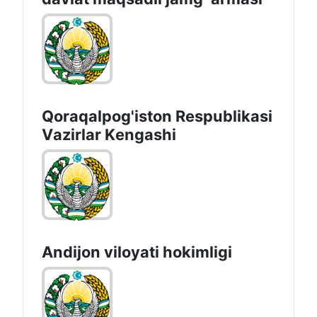
Qoraqalpog'iston Rеspublikаsi
Vаzirlаr Kеngаshi
Andijon vilоyati hоkimligi