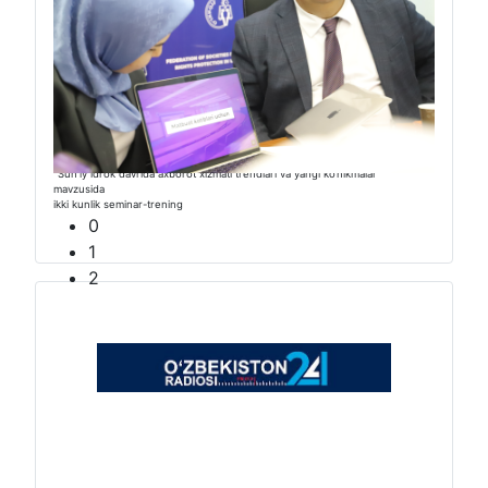
“Sunʼiy idrok davrida axborot xizmati trendlari va yangi ko‘nikmalar”
mavzusida
ikki kunlik seminar-trening
0
1
2