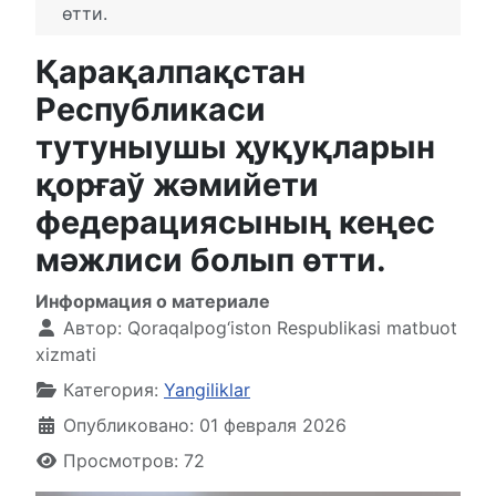
өтти.
Қарақалпақстан
Республикаси
тутуныушы ҳуқуқларын
қорғаў жәмийети
федерациясының кеңес
мәжлиси болып өтти.
Информация о материале
Автор:
Qoraqalpog‘iston Respublikasi matbuot
xizmati
Категория:
Yangiliklar
Опубликовано: 01 февраля 2026
Просмотров: 72