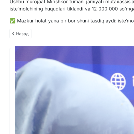
Ushbu murojaat Mirishkor tumani jamiyati mutaxassislari
iste’molchining huquqlari tiklandi va 12 000 000 soʻmga
✅ Mazkur holat yana bir bor shuni tasdiqlaydi: iste’mol
Предыдущий: SIFATSIZ KABELLAR ALMASHTIRILDI
Назад