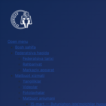
Выберите язык
Open menu
Bosh sahifa
Federatsiya haqida
Federatsiya tarixi
Rahbariyat
Markaziy apparat
Matbuot xizmati
Yangiliklar
Videolar
Fotolavhalar
Matbuot anjumani
15-mart — Butunjahon iste’molchilar huquq