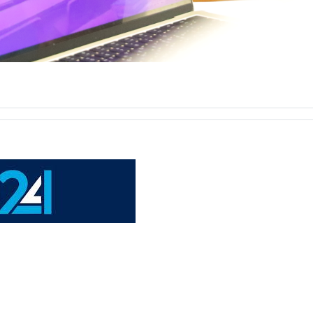
angi ko‘nikmalar” mavzusida