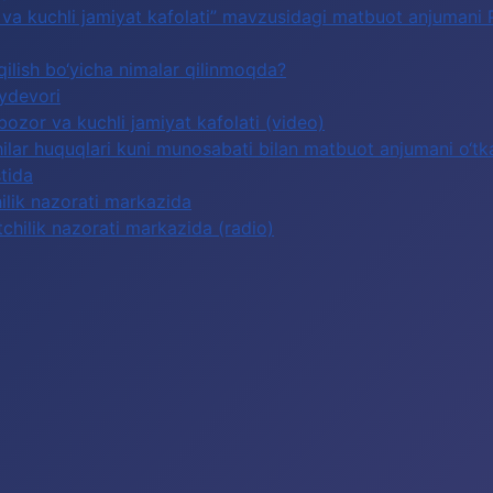
or va kuchli jamiyat kafolati” mavzusidagi matbuot anjumani
qilish bo‘yicha nimalar qilinmoqda?
oydevori
 bozor va kuchli jamiyat kafolati (video)
lar huquqlari kuni munosabati bilan matbuot anjumani o‘tka
tida
hilik nazorati markazida
tchilik nazorati markazida (radio)