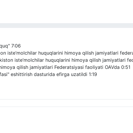
uquq"
7:06
 iste’molchilar huquqlarini himoya qilish jamiyatlari federat
ton iste’molchilar huquqlarini himoya qilish jamiyatlari fede
himoya qilish jamiyatlari Federatsiyasi faoliyati OAVda
0:51
si" eshittirish dasturida efirga uzatildi
1:19