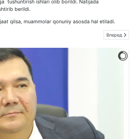
tushuntirish ishlari olib borildi. Natijada
tirib berildi.
ojaat qilsa, muammolar qonuniy asosda hal etiladi.
Следующий: AH
Вперед