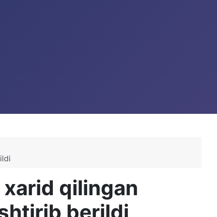
ildi
xarid qilingan
htirib berildi