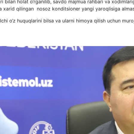
 bilan holat o‘rganilib, savdo majmua rahbari va xodimlariga 
 xarid qilingan nosoz konditsioner yangi yaroqlisiga almash
chi o‘z huquqlarini bilsa va ularni himoya qilish uchun mur