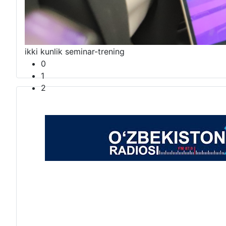
“Sunʼiy idrok davrida axborot xizmati trendlari va y
ikki kunlik seminar-trening
0
1
2