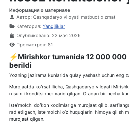
Информация о материале
Автор:
Qashqadaryo viloyati matbuot xizmati
Категория:
Yangiliklar
Опубликовано: 22 мая 2026
Просмотров: 81
⚡️Mirishkor tumanida 12 000 000 s
berildi
Yozning jazirama kunlarida qulay yashash uchun eng zar
Murojaatda koʻrsatillicha, Qashqadaryo viloyati Miris
rusumli konditsioner xarid qilgan. Oradan bir necha ku
Isteʼmolchi doʻkon xodimlariga murojaat qilib, sarflan
rad etilgach, iste’molchi o‘z huquqlarini himoya qilish
murojaat qilgan.