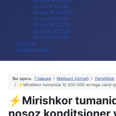
21-may № 9 (225)
25-may № 10 (226)
11-iyun № 11 (227)
25-iyun № 12 (228)
15-iyul № 13 (229)
30-iyul № 14 (230)
Bog‘lanish
Murojaat yo‘llash
Вы здесь:
Главная
Matbuot xizmati
Yangiliklar
⚡️Mirishkor tumanida 12 000 000 soʻmga xarid qil
⚡️Mirishkor tumanid
nosoz konditsioner y