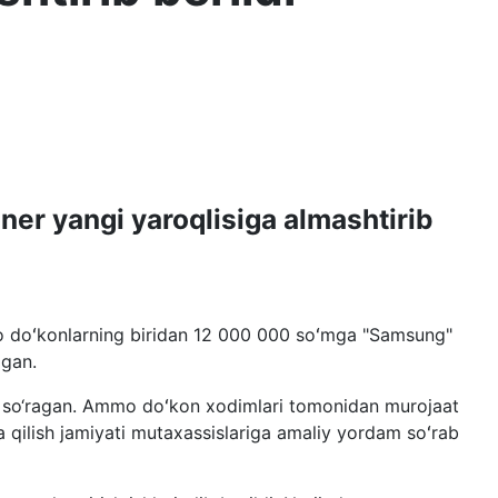
er yangi yaroqlisiga almashtirib
do doʻkonlarning biridan 12 000 000 soʻmga "Samsung"
lgan.
hni so‘ragan. Ammo doʻkon xodimlari tomonidan murojaat
a qilish jamiyati mutaxassislariga amaliy yordam soʻrab