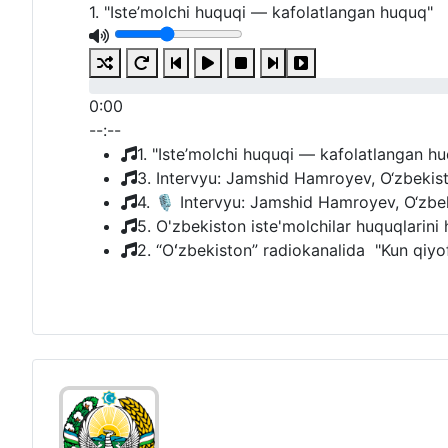
1. "Iste’molchi huquqi — kafolatlangan huquq"
0:00
--:--
1. "Iste’molchi huquqi — kafolatlangan h
3. Intervyu: Jamshid Hamroyev, O‘zbekiston
4. 🎙 Intervyu: Jamshid Hamroyev, O‘zbekis
5. O'zbekiston iste'molchilar huquqlarini 
2. “Oʻzbekiston” radiokanalida "Kun qiyofa