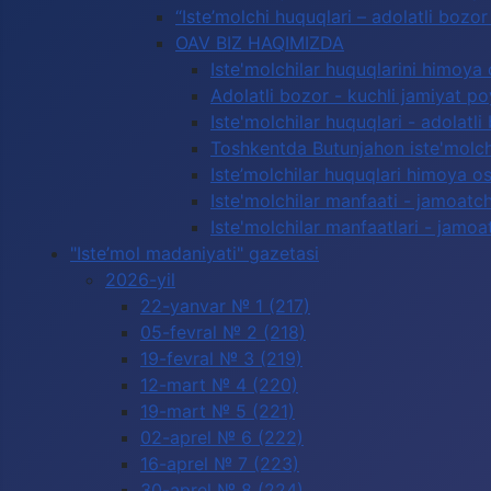
“Iste’molchi huquqlari – adolatli boz
OAV BIZ HAQIMIZDA
Iste'molchilar huquqlarini himoya 
Adolatli bozor - kuchli jamiyat p
Iste'molchilar huquqlari - adolatli
Toshkentda Butunjahon iste'molchi
Iste’molchilar huquqlari himoya os
Iste'molchilar manfaati - jamoatc
Iste'molchilar manfaatlari - jamoa
"Iste’mol madaniyati" gazetasi
2026-yil
22-yanvar № 1 (217)
05-fevral № 2 (218)
19-fevral № 3 (219)
12-mart № 4 (220)
19-mart № 5 (221)
02-aprel № 6 (222)
16-aprel № 7 (223)
30-aprel № 8 (224)