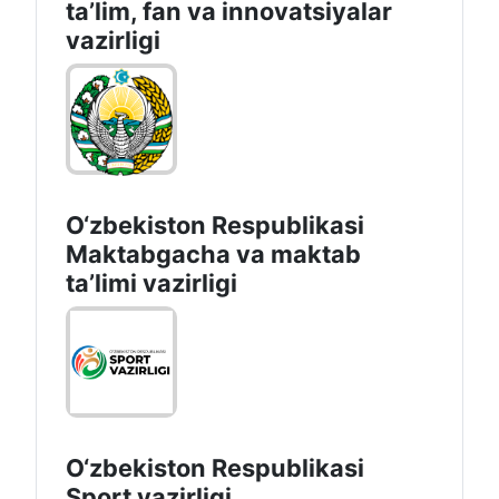
taʼlim, fan va innovatsiyalar
vazirligi
O‘zbekiston Respublikasi
Maktabgacha va maktab
taʼlimi vazirligi
O‘zbekiston Respublikasi
Sport vazirligi