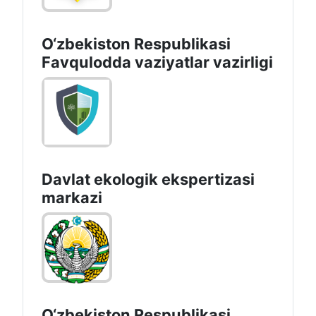
O‘zbеkistоn Rеspublikаsi
Favqulodda vaziyatlar vazirligi
Davlat ekologik ekspertizasi
markazi
O‘zbekiston Respublikasi