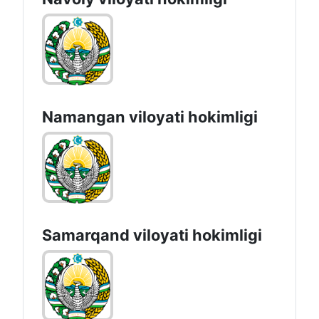
Namangan vilоyati hоkimligi
Samarqand viloyati hokimligi