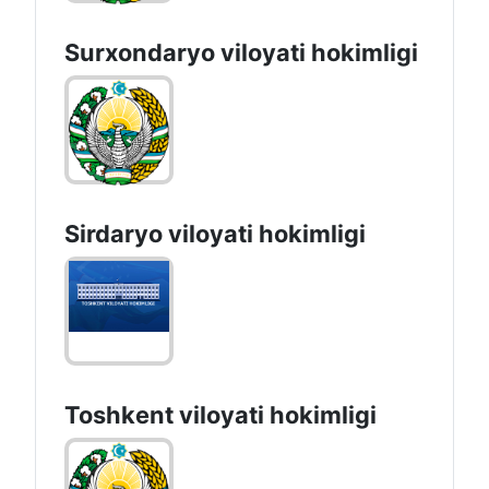
Surxondaryo vilоyati hоkimligi
Sirdaryo vilоyati hоkimligi
Toshkent vilоyati hоkimligi