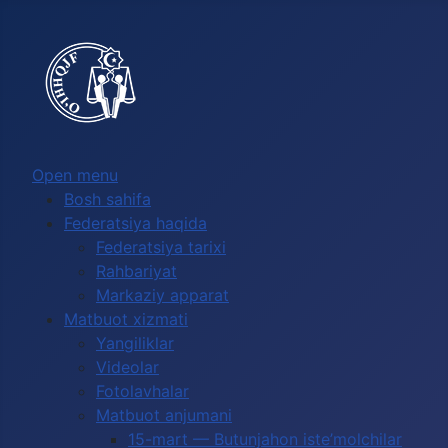
Выберите язык
Open menu
Bosh sahifa
Federatsiya haqida
Federatsiya tarixi
Rahbariyat
Markaziy apparat
Matbuot xizmati
Yangiliklar
Videolar
Fotolavhalar
Matbuot anjumani
15-mart — Butunjahon iste’molchilar