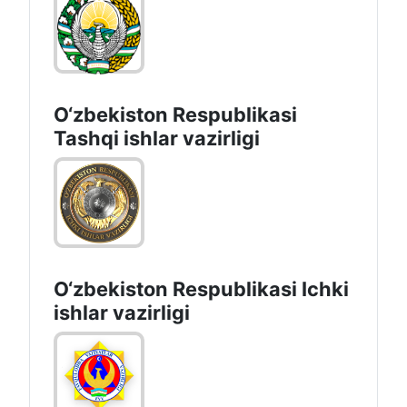
O‘zbеkistоn Rеspublikаsi
Tashqi ishlаr vаzirligi
O‘zbеkiston Rеspublikаsi Ichki
ishlаr vаzirligi