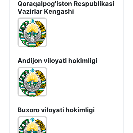
Qoraqalpog'iston Rеspublikаsi
Vаzirlаr Kеngаshi
Andijon vilоyati hоkimligi
Buxoro viloyati hokimligi