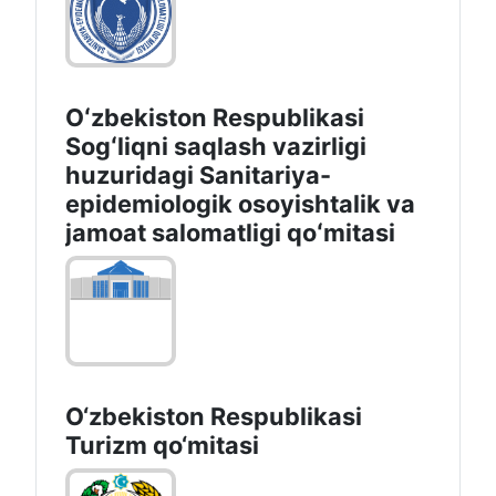
Oʻzbekiston Respublikasi
Sogʻliqni saqlash vazirligi
huzuridagi Sanitariya-
epidemiologik osoyishtalik va
jamoat salomatligi qoʻmitasi
O‘zbekiston Respublikasi
Turizm qo‘mitasi