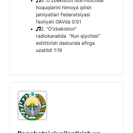
5. O'zbekiston iste'molchilar
huquqlarini himoya qilish
jamiyatlari Federatsiyasi
faoliyati OAVda
0:51
2. “Oʻzbekiston”
radiokanalida "Kun qiyofasi"
eshittirish dasturida efirga
uzatildi
1:19