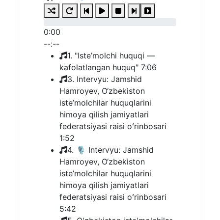
0:00
--:--
1. "Iste’molchi huquqi —
kafolatlangan huquq"
7:06
3. Intervyu: Jamshid
Hamroyev, O‘zbekiston
iste’molchilar huquqlarini
himoya qilish jamiyatlari
federatsiyasi raisi oʻrinbosari
1:52
4. 🎙 Intervyu: Jamshid
Hamroyev, O‘zbekiston
iste’molchilar huquqlarini
himoya qilish jamiyatlari
federatsiyasi raisi oʻrinbosari
5:42