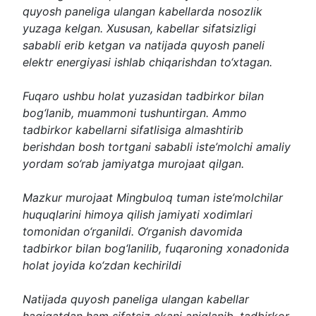
quyosh paneliga ulangan kabellarda nosozlik
yuzaga kelgan. Xususan, kabellar sifatsizligi
sababli erib ketgan va natijada quyosh paneli
elektr energiyasi ishlab chiqarishdan to‘xtagan.
Fuqaro ushbu holat yuzasidan tadbirkor bilan
bog‘lanib, muammoni tushuntirgan. Ammo
tadbirkor kabellarni sifatlisiga almashtirib
berishdan bosh tortgani sababli iste’molchi amaliy
yordam so‘rab jamiyatga murojaat qilgan.
Mazkur murojaat Mingbuloq tuman iste’molchilar
huquqlarini himoya qilish jamiyati xodimlari
tomonidan o‘rganildi. O‘rganish davomida
tadbirkor bilan bog‘lanilib, fuqaroning xonadonida
holat joyida ko‘zdan kechirildi
Natijada quyosh paneliga ulangan kabellar