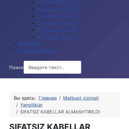
21-may № 9 (225)
25-may № 10 (226)
11-iyun № 11 (227)
25-iyun № 12 (228)
15-iyul № 13 (229)
30-iyul № 14 (230)
Bog‘lanish
Murojaat yo‘llash
Поиск
Вы здесь:
Главная
Matbuot xizmati
Yangiliklar
SIFATSIZ KABELLAR ALMASHTIRILDI
SIFATSIZ KABELLAR