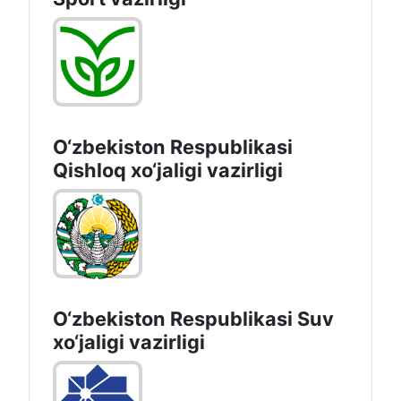
O‘zbekiston Respublikasi
Qishloq хo‘jаligi vаzirligi
O‘zbekiston Respublikasi Suv
хo‘jaligi vazirligi