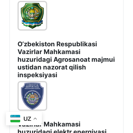
O‘zbekiston Respublikasi
Vazirlar Mahkamasi
huzuridagi Agrosanoat majmui
ustidan nazorat qilish
inspeksiyasi
UZ
Vazirlar Mahkamasi
huzuridagi elektr energiyasi,