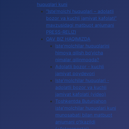
huquqlari kuni
“Iste’molchi huquqlari – adolatli
bozor va kuchli jamiyat kafolati”
mavzusidagi matbuot anjumani
PRESS-RELIZI
OAV BIZ HAQIMIZDA
Iste'molchilar huquqlarini
himoya qilish bo‘yicha
nimalar qilinmoqda?
Adolatli bozor - kuchli
jamiyat poydevori
Iste'molchilar huquqlari -
adolatli bozor va kuchli
jamiyat kafolati (video)
Toshkentda Butunjahon
iste'molchilar huquqlari kuni
munosabati bilan matbuot
anjumani o‘tkazildi
(+fotoreportaj)