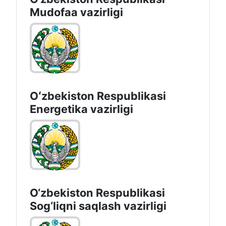
Mudofaa vazirligi
Oʻzbekiston Respublikasi
Energetika vazirligi
O‘zbеkistоn Rеspublikаsi
Sоg‘liqni saqlash vаzirligi