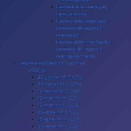
Iste’molchilar huquqlari
himoya ostida
Iste'molchilar manfaati -
jamoatchilik nazorati
markazida
Iste'molchilar manfaatlari -
jamoatchilik nazorati
markazida (radio)
"Iste’mol madaniyati" gazetasi
2026-yil
22-yanvar № 1 (217)
05-fevral № 2 (218)
19-fevral № 3 (219)
12-mart № 4 (220)
19-mart № 5 (221)
02-aprel № 6 (222)
16-aprel № 7 (223)
30-aprel № 8 (224)