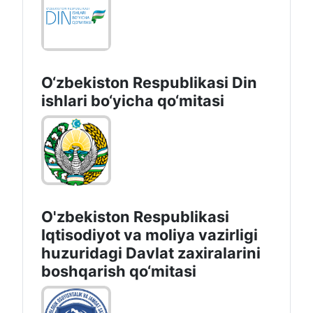
O‘zbekiston Respublikаsi Din
ishlаri bo‘yichа qo‘mitаsi
O'zbekiston Respublikasi
Iqtisodiyot va moliya vazirligi
huzuridаgi Dаvlаt zаxirаlаrini
boshqаrish qo‘mitаsi