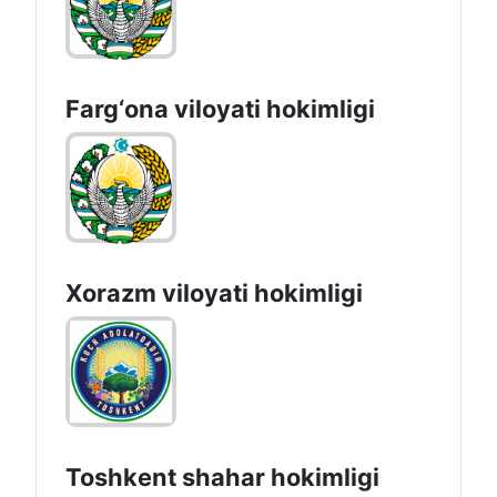
Farg‘оnа vilоyati hоkimligi
Xorazm vilоyati hоkimligi
Toshkеnt shаhаr hоkimligi