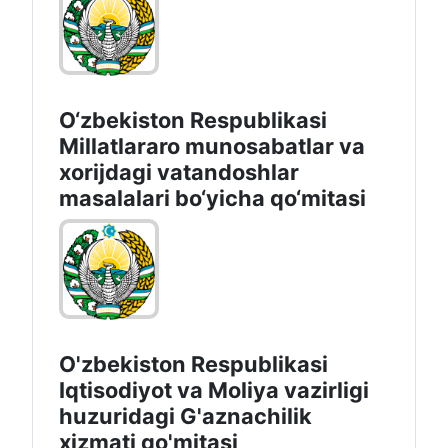
O‘zbekiston Respublikasi
Millatlararo munosabatlar va
xorijdagi vatandoshlar
masalalari bo‘yicha qo‘mitasi
O'zbekiston Respublikasi
Iqtisodiyot vа Moliya vazirligi
huzuridagi G'aznachilik
xizmati qo'mitasi