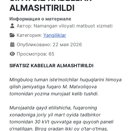
ALMASHTIRILDI
Информация о материале
Автор:
Namangan viloyati matbuot xizmati
Категория:
Yangiliklar
Опубликовано: 22 мая 2026
Просмотров: 65
SIFATSIZ KABELLAR ALMASHTIRILDI
Mingbuloq tuman iste’molchilar huquqlarini himoya
qilish jamiyatiga fuqaro M. Matxoliqova
tomonidan yozma murojaat kelib tushdi.
Murojaatda qayd etilishicha, fuqaroning
xonadoniga joriy yil mart oyida tadbirkor
tomonidan 30 kVt quvvatga ega quyosh paneli
o‘rnatilgan. Biroq oradan ikki oy o‘tar-o‘tmas,