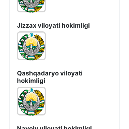
Jizzах vilоyati hоkimligi
Qashqadaryo viloyati
hоkimligi
Navoiy vilоyati hоkimligi