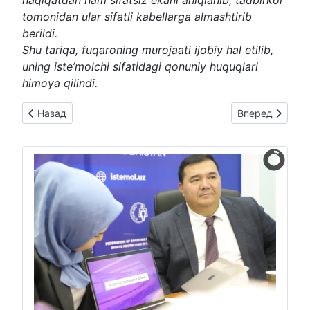
haqiqatdan ham sifatsiz ekani aniqlanib, tadbirkor
tomonidan ular sifatli kabellarga almashtirib
berildi.
Shu tariqa, fuqaroning murojaati ijobiy hal etilib,
uning iste’molchi sifatidagi qonuniy huquqlari
himoya qilindi.
Предыдущий: NOSOZ TANOMETR YANGISIGA ALMASHTIRIB 
Следующий: ⚡️Mi
Назад
Вперед