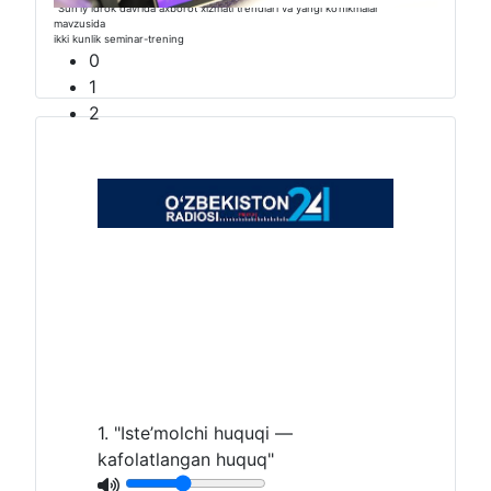
“Sunʼiy idrok davrida axborot xizmati trendlari va yangi ko‘nikmalar”
mavzusida
ikki kunlik seminar-trening
0
1
2
1. "Iste’molchi huquqi —
kafolatlangan huquq"