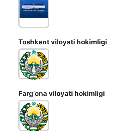
Toshkent vilоyati hоkimligi
Farg‘оnа vilоyati hоkimligi