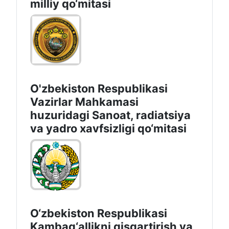
milliy qo‘mitasi
O'zbekiston Respublikasi
Vazirlar Mahkamasi
huzuridagi Sanoat, radiatsiya
va yadro xavfsizligi qo‘mitasi
O‘zbekiston Respublikasi
Kambag‘allikni qisqartirish va