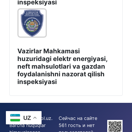
inspeksiyasi
Vazirlar Mahkamasi
huzuridagi elektr energiyasi,
neft mahsulotlari va gazdan
foydalanishni nazorat qilish
inspeksiyasi
UZ
© 2026 istemol.uz.
Сейчас на сайте
Barcha huquqlar
561 гость и нет