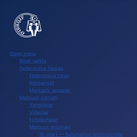
Выберите язык
Open menu
Bosh sahifa
Federatsiya haqida
Federatsiya tarixi
Rahbariyat
Markaziy apparat
Matbuot xizmati
Yangiliklar
Videolar
Fotolavhalar
Matbuot anjumani
15-mart — Butunjahon iste’molchilar