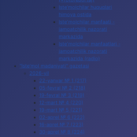
Iste’molchilar huquqlari
himoya ostida
Iste'molchilar manfaati -
jamoatchilik nazorati
markazida
Iste'molchilar manfaatlari -
jamoatchilik nazorati
markazida (radio)
"Iste’mol madaniyati" gazetasi
2026-yil
22-yanvar № 1 (217)
05-fevral № 2 (218)
19-fevral № 3 (219)
12-mart № 4 (220)
19-mart № 5 (221)
02-aprel № 6 (222)
16-aprel № 7 (223)
30-aprel № 8 (224)