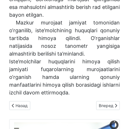
esa mahsulotni almashtirib berish rad etilgani
bayon etilgan.
Mazkur murojaat jamiyat tomonidan
o‘rganilib, iste’molchining huquqlari qonuniy
tartibda himoya qilindi. O‘rganishlar
natijasida nosoz tanometr yangisiga
almashtirib berilishi ta’minlandi.
Iste’molchilar huquqlarini himoya qilish
jamiyati fuqarolarning murojaatlarini
o‘rganish hamda ularning qonuniy
manfaatlarini himoya qilish borasidagi ishlarni
izchil davom ettirmoqda.
Предыдущий: NUROTA, KONIMEX VA KARMANA TUMANLARIDA 
Следующий: SI
Назад
Вперед