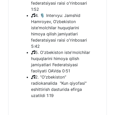
federatsiyasi raisi oʻrinbosari
1:52
4. 🎙 Intervyu: Jamshid
Hamroyev, O‘zbekiston
iste’molchilar huquqlarini
himoya qilish jamiyatlari
federatsiyasi raisi oʻrinbosari
5:42
5. O'zbekiston iste'molchilar
huquqlarini himoya qilish
jamiyatlari Federatsiyasi
faoliyati OAVda
0:51
2. “Oʻzbekiston”
radiokanalida "Kun qiyofasi"
eshittirish dasturida efirga
uzatildi
1:19