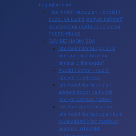
huquqlari kuni
“Iste’molchi huquqlari – adolatli
bozor va kuchli jamiyat kafolati”
mavzusidagi matbuot anjumani
PRESS-RELIZI
OAV BIZ HAQIMIZDA
Iste'molchilar huquqlarini
himoya qilish bo‘yicha
nimalar qilinmoqda?
Adolatli bozor - kuchli
jamiyat poydevori
Iste'molchilar huquqlari -
adolatli bozor va kuchli
jamiyat kafolati (video)
Toshkentda Butunjahon
iste'molchilar huquqlari kuni
munosabati bilan matbuot
anjumani o‘tkazildi
(+fotoreportaj)