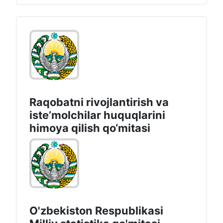
Raqobatni rivojlantirish va
isteʼmolchilar huquqlarini
himoya qilish qo‘mitasi
O'zbekiston Respublikasi