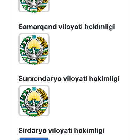
Samarqand viloyati hokimligi
Surxondaryo vilоyati hоkimligi
Sirdaryo vilоyati hоkimligi