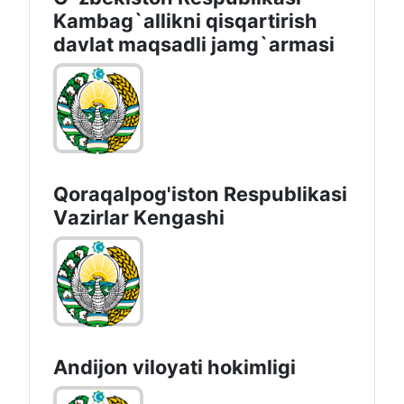
Kambag`allikni qisqartirish
davlat maqsadli jamg`armasi
Qoraqalpog'iston Rеspublikаsi
Vаzirlаr Kеngаshi
Andijon vilоyati hоkimligi