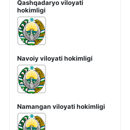
Qashqadaryo viloyati
hоkimligi
Navoiy vilоyati hоkimligi
Namangan vilоyati hоkimligi