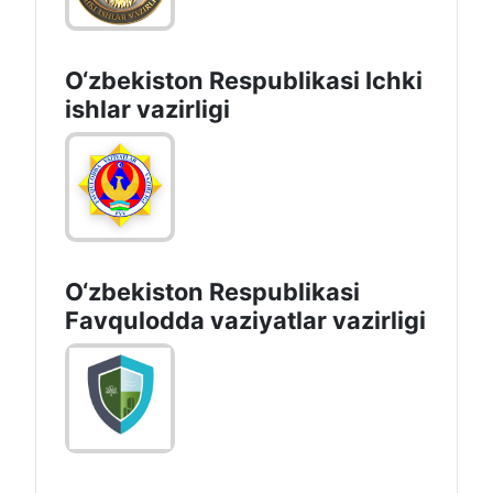
O‘zbеkiston Rеspublikаsi Ichki
ishlаr vаzirligi
O‘zbеkistоn Rеspublikаsi
Favqulodda vaziyatlar vazirligi