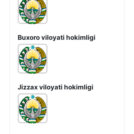
Buxoro viloyati hokimligi
Jizzах vilоyati hоkimligi