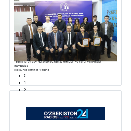
“Sunʼiy idrok davrida axborot xizmati trendlari va yangi ko‘nikmalar”
mavzusida
ikki kunlik seminar-trening
0
1
2