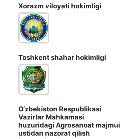
Xorazm vilоyati hоkimligi
Toshkеnt shаhаr hоkimligi
O‘zbekiston Respublikasi
Vazirlar Mahkamasi
huzuridagi Agrosanoat majmui
ustidan nazorat qilish