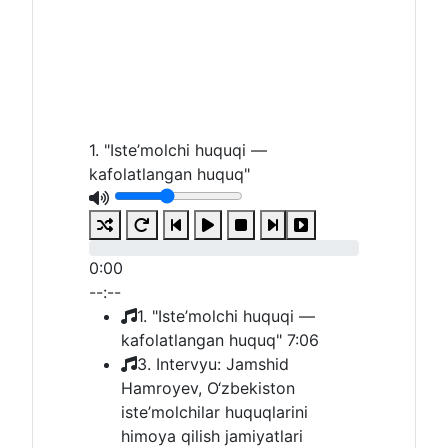
1. "Iste’molchi huquqi —
kafolatlangan huquq"
0:00
--:--
1. "Iste’molchi huquqi —
kafolatlangan huquq"
7:06
3. Intervyu: Jamshid
Hamroyev, O‘zbekiston
iste’molchilar huquqlarini
himoya qilish jamiyatlari