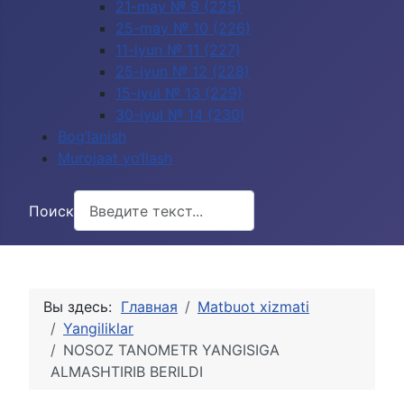
21-may № 9 (225)
25-may № 10 (226)
11-iyun № 11 (227)
25-iyun № 12 (228)
15-iyul № 13 (229)
30-iyul № 14 (230)
Bog‘lanish
Murojaat yo‘llash
Поиск
Вы здесь:
Главная
Matbuot xizmati
Yangiliklar
NOSOZ TANOMETR YANGISIGA
ALMASHTIRIB BERILDI