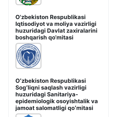
O'zbekiston Respublikasi
Iqtisodiyot va moliya vazirligi
huzuridаgi Dаvlаt zаxirаlаrini
boshqаrish qo‘mitаsi
Oʻzbekiston Respublikasi
Sogʻliqni saqlash vazirligi
huzuridagi Sanitariya-
epidemiologik osoyishtalik va
jamoat salomatligi qoʻmitasi