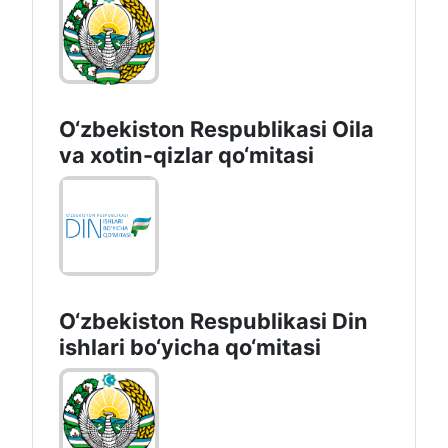
O‘zbekiston Respublikasi Oila
va xotin-qizlar qo‘mitasi
O‘zbekiston Respublikаsi Din
ishlаri bo‘yichа qo‘mitаsi