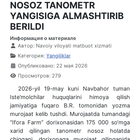
NOSOZ TANOMETR
YANGISIGA ALMASHTIRIB
BERILDI
Информация о материале
Автор:
Navoiy viloyati matbuot xizmati
Категория:
Yangiliklar
Опубликовано: 22 мая 2026
Просмотров: 279
2026-yil 19-may kuni Navbahor tuman
Iste’molchilar huquqlarini himoya qilish
jamiyatiga fuqaro B.R. tomonidan yozma
murojaat kelib tushdi. Murojaatda tumandagi
“Ifora Farm” dorixonasidan 175 000 so‘mga
xarid qilingan tanometr nosoz holatda
chiqqani, dorixonaga murojaat qilinganida