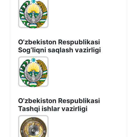
O‘zbеkistоn Rеspublikаsi
Sоg‘liqni saqlash vаzirligi
O‘zbеkistоn Rеspublikаsi
Tashqi ishlаr vаzirligi