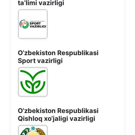
taʼlimi vazirligi
O‘zbekiston Respublikasi
Sport vazirligi
O‘zbekiston Respublikasi
Qishloq хo‘jаligi vаzirligi