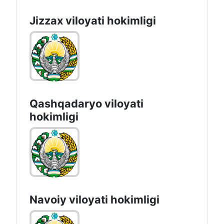
Jizzах vilоyati hоkimligi
Qashqadaryo viloyati
hоkimligi
Navoiy vilоyati hоkimligi