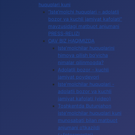
huquqlari kuni
“Iste’molchi huquqlari – adolatli
bozor va kuchli jamiyat kafolati”
mavzusidagi matbuot anjumani
PRESS-RELIZI
OAV BIZ HAQIMIZDA
Iste'molchilar huquqlarini
himoya qilish bo‘yicha
nimalar qilinmoqda?
Adolatli bozor - kuchli
jamiyat poydevori
Iste'molchilar huquqlari -
adolatli bozor va kuchli
jamiyat kafolati (video)
Toshkentda Butunjahon
iste'molchilar huquqlari kuni
munosabati bilan matbuot
anjumani o‘tkazildi
(+fotoreportaj)