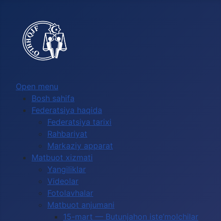
Выберите язык
Open menu
Bosh sahifa
Federatsiya haqida
Federatsiya tarixi
Rahbariyat
Markaziy apparat
Matbuot xizmati
Yangiliklar
Videolar
Fotolavhalar
Matbuot anjumani
15-mart — Butunjahon iste’molchilar