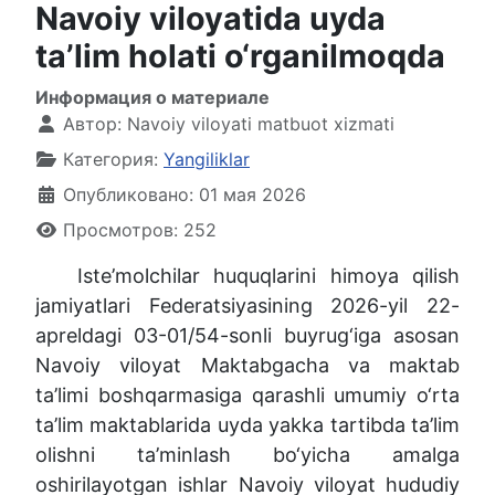
Navoiy viloyatida uyda
ta’lim holati o‘rganilmoqda
Информация о материале
Автор:
Navoiy viloyati matbuot xizmati
Категория:
Yangiliklar
Опубликовано: 01 мая 2026
Просмотров: 252
Iste’molchilar huquqlarini himoya qilish
jamiyatlari Federatsiyasining 2026-yil 22-
apreldagi 03-01/54-sonli buyrug‘iga asosan
Navoiy viloyat Maktabgacha va maktab
ta’limi boshqarmasiga qarashli umumiy o‘rta
ta’lim maktablarida uyda yakka tartibda ta’lim
olishni ta’minlash bo‘yicha amalga
oshirilayotgan ishlar Navoiy viloyat hududiy