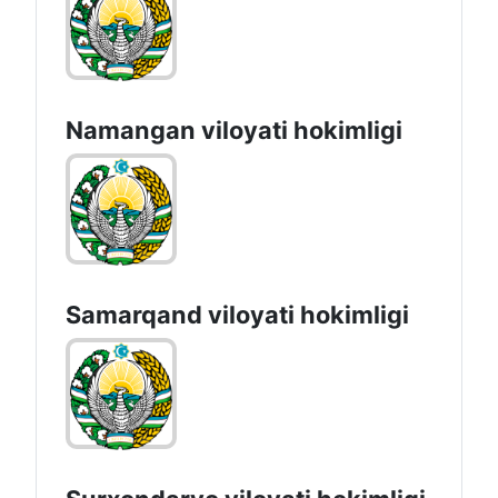
Namangan vilоyati hоkimligi
Samarqand viloyati hokimligi