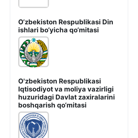
O‘zbekiston Respublikаsi Din
ishlаri bo‘yichа qo‘mitаsi
O'zbekiston Respublikasi
Iqtisodiyot va moliya vazirligi
huzuridаgi Dаvlаt zаxirаlаrini
boshqаrish qo‘mitаsi