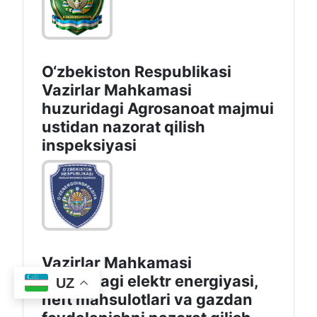
O‘zbekiston Respublikasi
Vazirlar Mahkamasi
huzuridagi Agrosanoat majmui
ustidan nazorat qilish
inspeksiyasi
Vazirlar Mahkamasi
huzuridagi elektr energiyasi,
UZ
neft mahsulotlari va gazdan