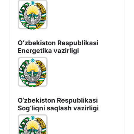
Oʻzbekiston Respublikasi
Energetika vazirligi
O‘zbеkistоn Rеspublikаsi
Sоg‘liqni saqlash vаzirligi