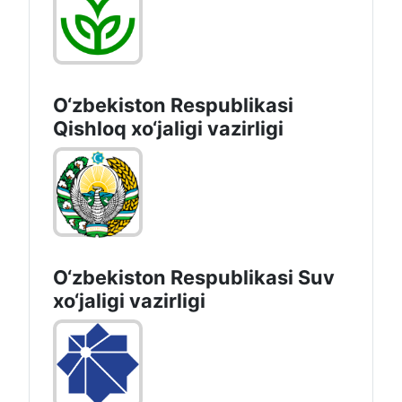
O‘zbekiston Respublikasi
Qishloq хo‘jаligi vаzirligi
O‘zbekiston Respublikasi Suv
хo‘jaligi vazirligi