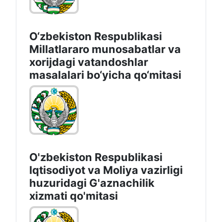
O‘zbekiston Respublikasi
Millatlararo munosabatlar va
xorijdagi vatandoshlar
masalalari bo‘yicha qo‘mitasi
O'zbekiston Respublikasi
Iqtisodiyot vа Moliya vazirligi
huzuridagi G'aznachilik
xizmati qo'mitasi