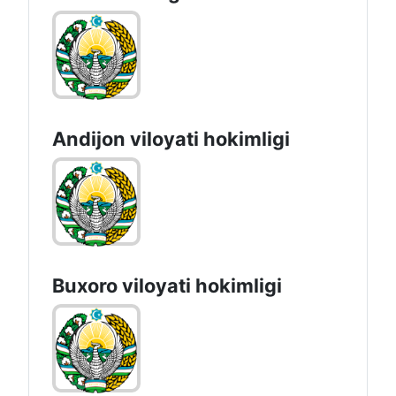
Andijon vilоyati hоkimligi
Buxoro viloyati hokimligi