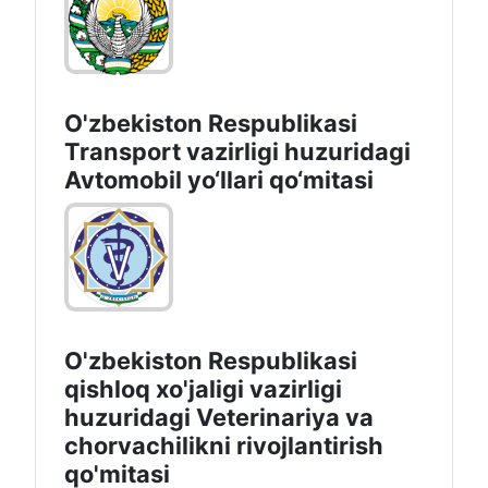
O'zbekiston Respublikasi
Transport vazirligi huzuridagi
Avtomobil yo‘llari qo‘mitasi
O'zbekiston Respublikasi
qishloq xo'jaligi vazirligi
huzuridagi Veterinariya va
chorvachilikni rivojlantirish
qo'mitasi