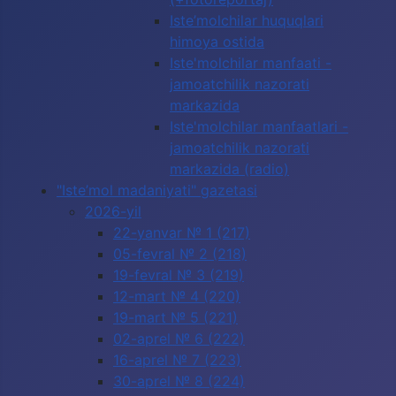
Iste’molchilar huquqlari
himoya ostida
Iste'molchilar manfaati -
jamoatchilik nazorati
markazida
Iste'molchilar manfaatlari -
jamoatchilik nazorati
markazida (radio)
"Iste’mol madaniyati" gazetasi
2026-yil
22-yanvar № 1 (217)
05-fevral № 2 (218)
19-fevral № 3 (219)
12-mart № 4 (220)
19-mart № 5 (221)
02-aprel № 6 (222)
16-aprel № 7 (223)
30-aprel № 8 (224)