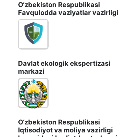
O‘zbеkistоn Rеspublikаsi
Favqulodda vaziyatlar vazirligi
Davlat ekologik ekspertizasi
markazi
O‘zbekiston Respublikasi
Iqtisodiyot va moliya vazirligi