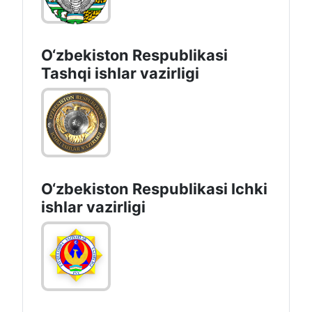
O‘zbеkistоn Rеspublikаsi
Tashqi ishlаr vаzirligi
O‘zbеkiston Rеspublikаsi Ichki
ishlаr vаzirligi