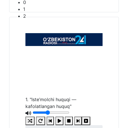
0
1
2
1. "Iste’molchi huquqi —
kafolatlangan huquq"