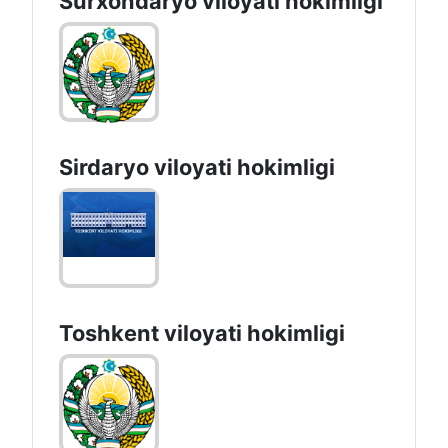
Surxondaryo vilоyati hоkimligi
Sirdaryo vilоyati hоkimligi
Toshkent vilоyati hоkimligi