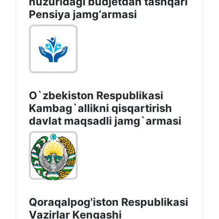
huzuridagi budjetdan tashqari
Pensiya jamg‘armasi
O`zbekiston Respublikasi
Kambag`allikni qisqartirish
davlat maqsadli jamg`armasi
Qoraqalpog'iston Rеspublikаsi
Vаzirlаr Kеngаshi