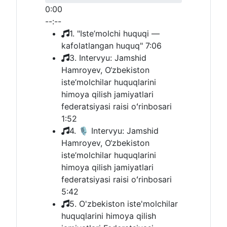
0:00
--:--
1. "Iste’molchi huquqi —
kafolatlangan huquq"
7:06
3. Intervyu: Jamshid
Hamroyev, O‘zbekiston
iste’molchilar huquqlarini
himoya qilish jamiyatlari
federatsiyasi raisi oʻrinbosari
1:52
4. 🎙 Intervyu: Jamshid
Hamroyev, O‘zbekiston
iste’molchilar huquqlarini
himoya qilish jamiyatlari
federatsiyasi raisi oʻrinbosari
5:42
5. O'zbekiston iste'molchilar
huquqlarini himoya qilish