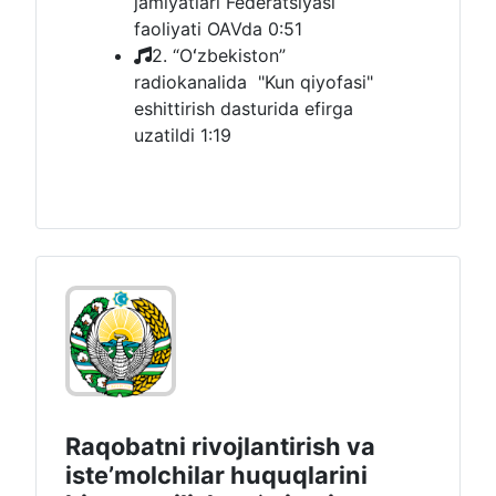
jamiyatlari Federatsiyasi
faoliyati OAVda
0:51
2. “Oʻzbekiston”
radiokanalida "Kun qiyofasi"
eshittirish dasturida efirga
uzatildi
1:19
Raqobatni rivojlantirish va
isteʼmolchilar huquqlarini