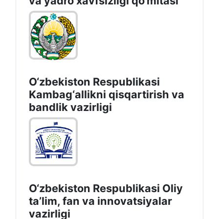
va yadro xavfsizligi qo‘mitasi
O‘zbekiston Respublikasi
Kambag‘allikni qisqartirish va
bandlik vazirligi
O‘zbekiston Respublikasi Oliy
taʼlim, fan va innovatsiyalar
vazirligi