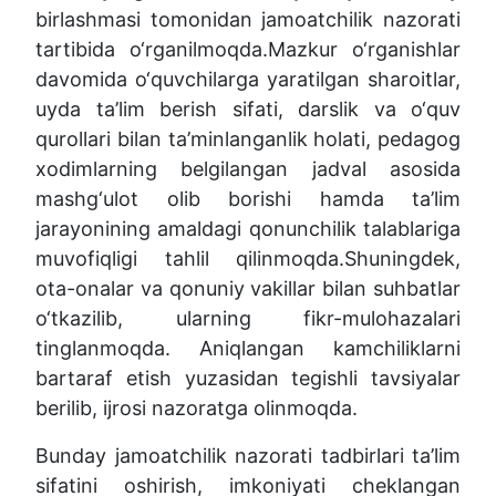
birlashmasi tomonidan jamoatchilik nazorati
tartibida o‘rganilmoqda.
Mazkur o‘rganishlar
davomida o‘quvchilarga yaratilgan sharoitlar,
uyda ta’lim berish sifati, darslik va o‘quv
qurollari bilan ta’minlanganlik holati, pedagog
xodimlarning belgilangan jadval asosida
mashg‘ulot olib borishi hamda ta’lim
jarayonining amaldagi qonunchilik talablariga
muvofiqligi tahlil qilinmoqda.
Shuningdek,
ota-onalar va qonuniy vakillar bilan suhbatlar
o‘tkazilib, ularning fikr-mulohazalari
tinglanmoqda. Aniqlangan kamchiliklarni
bartaraf etish yuzasidan tegishli tavsiyalar
berilib, ijrosi nazoratga olinmoqda.
Bunday jamoatchilik nazorati tadbirlari ta’lim
sifatini oshirish, imkoniyati cheklangan