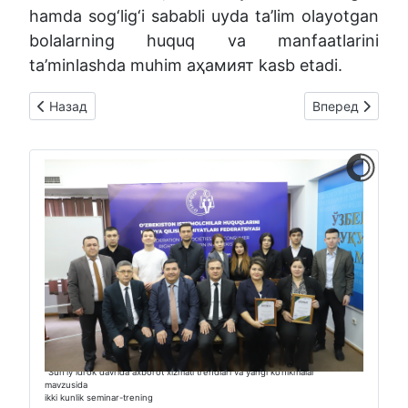
hamda sog‘lig‘i sababli uyda ta’lim olayotgan
bolalarning huquq va manfaatlarini
ta’minlashda muhim аҳамият kasb etadi.
Предыдущий: Birinchi chorak faoliyat yakunlari muhokama qil
Следующий: 7 
Назад
Вперед
“Sunʼiy idrok davrida axborot xizmati trendlari va yangi ko‘nikmalar”
mavzusida
ikki kunlik seminar-trening