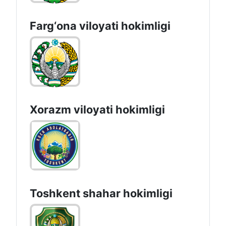
Farg‘оnа vilоyati hоkimligi
Xorazm vilоyati hоkimligi
Toshkеnt shаhаr hоkimligi