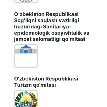
Oʻzbekiston Respublikasi
Sogʻliqni saqlash vazirligi
huzuridagi Sanitariya-
epidemiologik osoyishtalik va
jamoat salomatligi qoʻmitasi
O‘zbekiston Respublikasi
Turizm qo‘mitasi