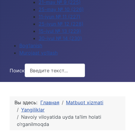
21-may № 9 (225)
25-may № 10 (226)
11-iyun № 11 (227)
25-iyun № 12 (228)
15-iyul № 13 (229)
30-iyul № 14 (230)
Bog‘lanish
Murojaat yo‘llash
Поиск
Вы здесь:
Главная
Matbuot xizmati
Yangiliklar
Navoiy viloyatida uyda ta’lim holati
o‘rganilmoqda