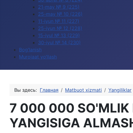
21-may № 9 (225)
25-may № 10 (226)
11-iyun № 11 (227)
25-iyun № 12 (228)
15-iyul № 13 (229)
30-iyul № 14 (230)
Bog‘lanish
Murojaat yo‘llash
Вы здесь:
Главная
Matbuot xizmati
Yangiliklar
7 000 000 SO'MLI
YANGISIGA ALMASH