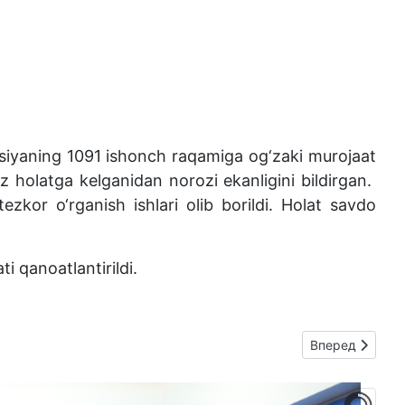
siyaning 1091 ishonch raqamiga og‘zaki murojaat
 holatga kelganidan norozi ekanligini bildirgan.
zkor o‘rganish ishlari olib borildi. Holat savdo
i qanoatlantirildi.
Следующий: S
Вперед