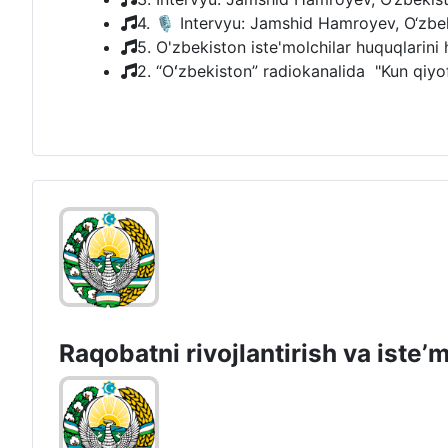
4. 🎙 Intervyu: Jamshid Hamroyev, O‘zbekis
5. O'zbekiston iste'molchilar huquqlarini 
2. “Oʻzbekiston” radiokanalida "Kun qiyofa
Raqobatni rivojlantirish va isteʼ