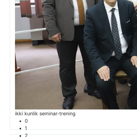
“Sunʼiy idrok davrida axborot xizmati trendlari va y
ikki kunlik seminar-trening
0
1
2