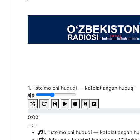
1. "Iste’molchi huquqi — kafolatlangan huquq"
0:00
--:--
1. "Iste’molchi huquqi — kafolatlangan h
3. Intervyu: Jamshid Hamroyev, O‘zbekiston