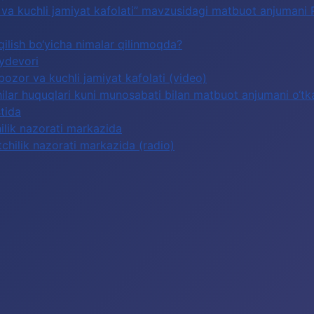
or va kuchli jamiyat kafolati” mavzusidagi matbuot anjumani
qilish bo‘yicha nimalar qilinmoqda?
oydevori
 bozor va kuchli jamiyat kafolati (video)
lar huquqlari kuni munosabati bilan matbuot anjumani o‘tka
tida
hilik nazorati markazida
tchilik nazorati markazida (radio)