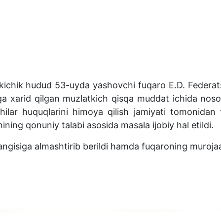
kichik hudud 53-uyda yashovchi fuqaro E.D. Federat
a xarid qilgan muzlatkich qisqa muddat ichida nosoz
lar huquqlarini himoya qilish jamiyati tomonidan te
hining qonuniy talabi asosida masala ijobiy hal etildi.
ngisiga almashtirib berildi hamda fuqaroning murojaat
qda