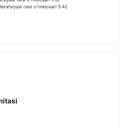
ratsiyasi raisi oʻrinbosari
5:42
mitasi