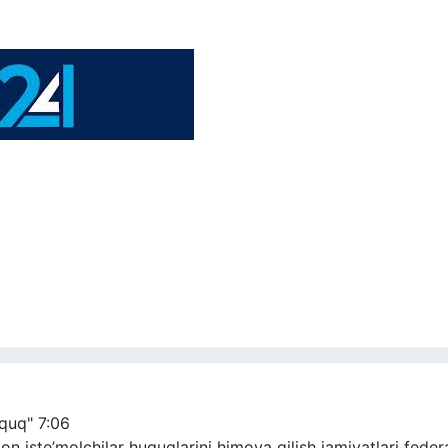
uquq"
7:06
 iste’molchilar huquqlarini himoya qilish jamiyatlari federat