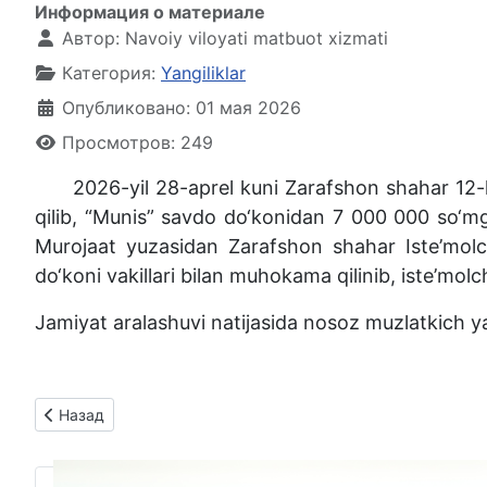
Информация о материале
Автор:
Navoiy viloyati matbuot xizmati
Категория:
Yangiliklar
Опубликовано: 01 мая 2026
Просмотров: 249
2026-yil 28-aprel kuni Zarafshon shahar 12-
qilib, “Munis” savdo do‘konidan 7 000 000 so‘mg
Murojaat yuzasidan Zarafshon shahar Iste’molchi
do‘koni vakillari bilan muhokama qilinib, iste’molc
Jamiyat aralashuvi natijasida nosoz muzlatkich ya
Предыдущий: Navoiy viloyatida uyda ta’lim holati o‘rganilmo
Назад