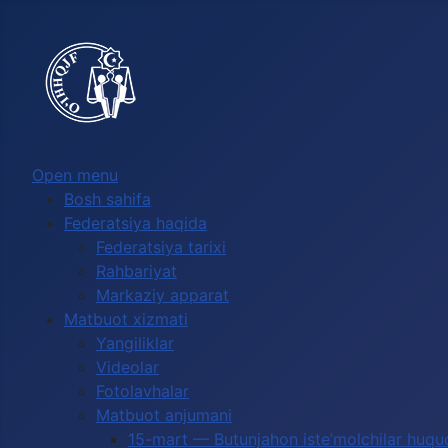
Выберите язык
Open menu
Bosh sahifa
Federatsiya haqida
Federatsiya tarixi
Rahbariyat
Markaziy apparat
Matbuot xizmati
Yangiliklar
Videolar
Fotolavhalar
Matbuot anjumani
15-mart — Butunjahon iste’molchilar huquq