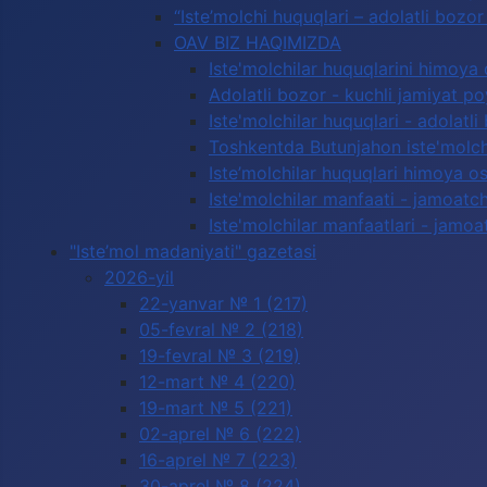
“Iste’molchi huquqlari – adolatli boz
OAV BIZ HAQIMIZDA
Iste'molchilar huquqlarini himoya 
Adolatli bozor - kuchli jamiyat p
Iste'molchilar huquqlari - adolatli
Toshkentda Butunjahon iste'molchi
Iste’molchilar huquqlari himoya os
Iste'molchilar manfaati - jamoatc
Iste'molchilar manfaatlari - jamoa
"Iste’mol madaniyati" gazetasi
2026-yil
22-yanvar № 1 (217)
05-fevral № 2 (218)
19-fevral № 3 (219)
12-mart № 4 (220)
19-mart № 5 (221)
02-aprel № 6 (222)
16-aprel № 7 (223)
30-aprel № 8 (224)