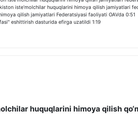
ton iste’molchilar huquqlarini himoya qilish jamiyatlari fede
himoya qilish jamiyatlari Federatsiyasi faoliyati OAVda
0:51
si" eshittirish dasturida efirga uzatildi
1:19
molchilar huquqlarini himoya qilish qo‘