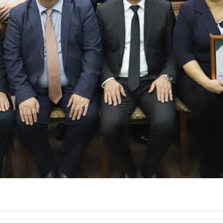
angi ko‘nikmalar” mavzusida