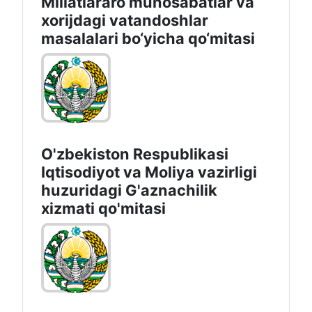
Millatlararo munosabatlar va
xorijdagi vatandoshlar
masalalari bo‘yicha qo‘mitasi
O'zbekiston Respublikasi
Iqtisodiyot vа Moliya vazirligi
huzuridagi G'aznachilik
xizmati qo'mitasi