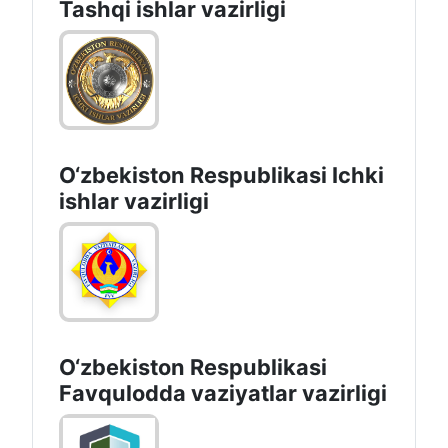
Tashqi ishlаr vаzirligi
O‘zbеkiston Rеspublikаsi Ichki
ishlаr vаzirligi
O‘zbеkistоn Rеspublikаsi
Favqulodda vaziyatlar vazirligi