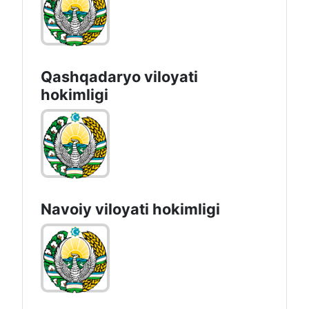
Qashqadaryo viloyati
hоkimligi
Navoiy vilоyati hоkimligi