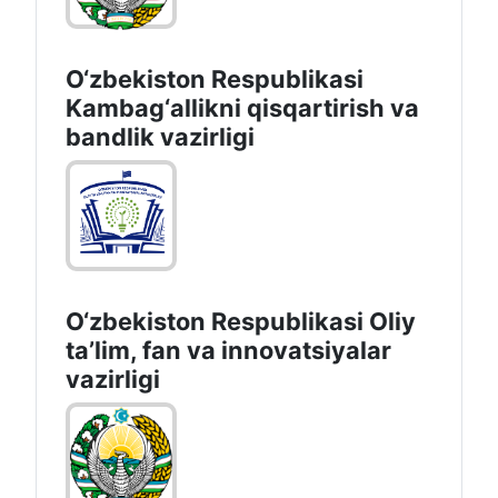
O‘zbekiston Respublikasi
Kambag‘allikni qisqartirish va
bandlik vazirligi
O‘zbekiston Respublikasi Oliy
taʼlim, fan va innovatsiyalar
vazirligi