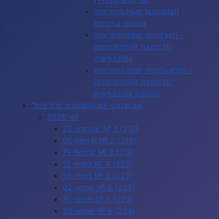
Iste’molchilar huquqlari
himoya ostida
Iste'molchilar manfaati -
jamoatchilik nazorati
markazida
Iste'molchilar manfaatlari -
jamoatchilik nazorati
markazida (radio)
"Iste’mol madaniyati" gazetasi
2026-yil
22-yanvar № 1 (217)
05-fevral № 2 (218)
19-fevral № 3 (219)
12-mart № 4 (220)
19-mart № 5 (221)
02-aprel № 6 (222)
16-aprel № 7 (223)
30-aprel № 8 (224)