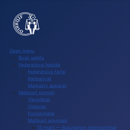
Выберите язык
Open menu
Bosh sahifa
Federatsiya haqida
Federatsiya tarixi
Rahbariyat
Markaziy apparat
Matbuot xizmati
Yangiliklar
Videolar
Fotolavhalar
Matbuot anjumani
15-mart — Butunjahon iste’molchilar