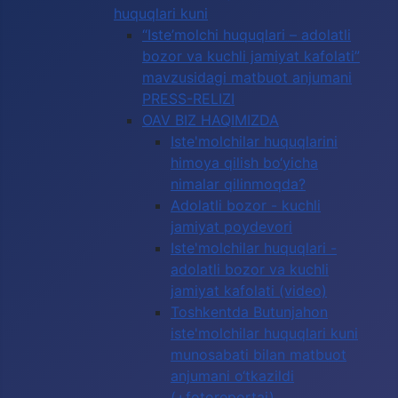
huquqlari kuni
“Iste’molchi huquqlari – adolatli
bozor va kuchli jamiyat kafolati”
mavzusidagi matbuot anjumani
PRESS-RELIZI
OAV BIZ HAQIMIZDA
Iste'molchilar huquqlarini
himoya qilish bo‘yicha
nimalar qilinmoqda?
Adolatli bozor - kuchli
jamiyat poydevori
Iste'molchilar huquqlari -
adolatli bozor va kuchli
jamiyat kafolati (video)
Toshkentda Butunjahon
iste'molchilar huquqlari kuni
munosabati bilan matbuot
anjumani o‘tkazildi
(+fotoreportaj)