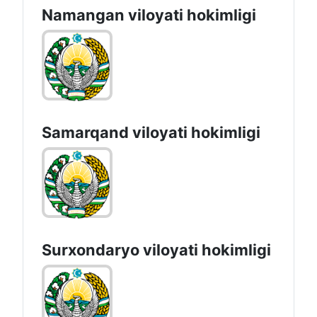
Namangan vilоyati hоkimligi
Samarqand viloyati hokimligi
Surxondaryo vilоyati hоkimligi