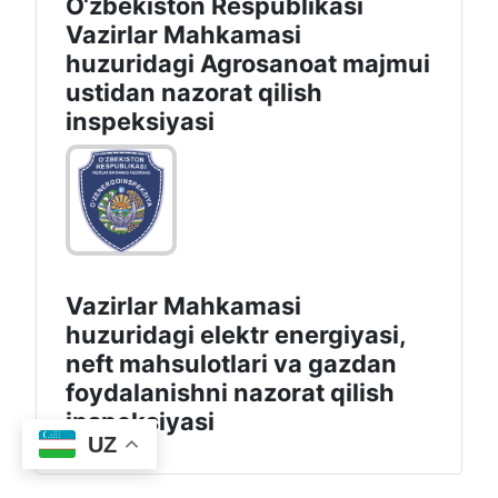
O‘zbekiston Respublikasi
Vazirlar Mahkamasi
huzuridagi Agrosanoat majmui
ustidan nazorat qilish
inspeksiyasi
Vazirlar Mahkamasi
huzuridagi elektr energiyasi,
neft mahsulotlari va gazdan
foydalanishni nazorat qilish
inspeksiyasi
UZ