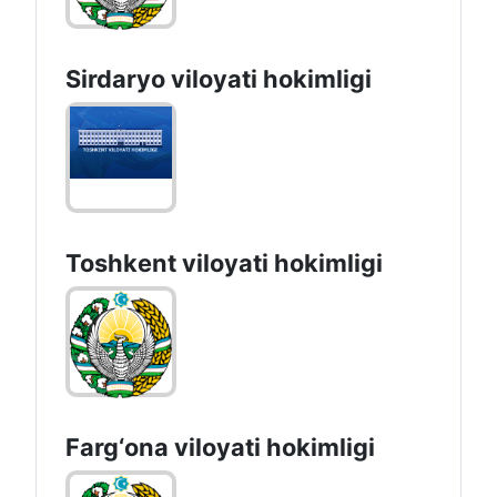
Sirdaryo vilоyati hоkimligi
Toshkent vilоyati hоkimligi
Farg‘оnа vilоyati hоkimligi