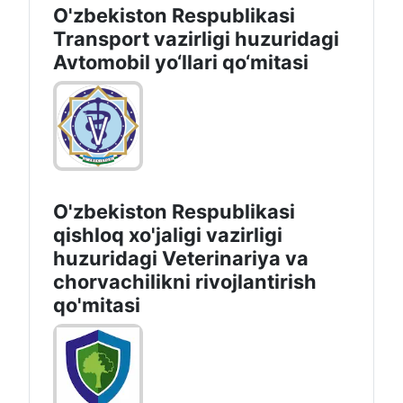
O'zbekiston Respublikasi
Transport vazirligi huzuridagi
Avtomobil yo‘llari qo‘mitasi
O'zbekiston Respublikasi
qishloq xo'jaligi vazirligi
huzuridagi Veterinariya va
chorvachilikni rivojlantirish
qo'mitasi