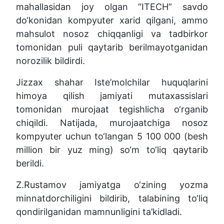
mahallasidan joy olgan “ITECH” savdo
do‘konidan kompyuter xarid qilgani, ammo
mahsulot nosoz chiqqanligi va tadbirkor
tomonidan puli qaytarib berilmayotganidan
norozilik bildirdi.
Jizzax shahar Iste’molchilar huquqlarini
himoya qilish jamiyati mutaxassislari
tomonidan murojaat tegishlicha o‘rganib
chiqildi. Natijada, murojaatchiga nosoz
kompyuter uchun to‘langan 5 100 000 (besh
million bir yuz ming) so‘m to‘liq qaytarib
berildi.
Z.Rustamov jamiyatga o‘zining yozma
minnatdorchiligini bildirib, talabining to‘liq
qondirilganidan mamnunligini ta’kidladi.