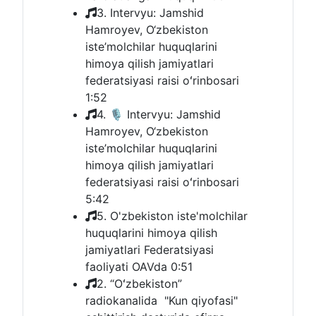
3. Intervyu: Jamshid
Hamroyev, O‘zbekiston
iste’molchilar huquqlarini
himoya qilish jamiyatlari
federatsiyasi raisi oʻrinbosari
1:52
4. 🎙 Intervyu: Jamshid
Hamroyev, O‘zbekiston
iste’molchilar huquqlarini
himoya qilish jamiyatlari
federatsiyasi raisi oʻrinbosari
5:42
5. O'zbekiston iste'molchilar
huquqlarini himoya qilish
jamiyatlari Federatsiyasi
faoliyati OAVda
0:51
2. “Oʻzbekiston”
radiokanalida "Kun qiyofasi"