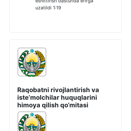
eshittirish dasturida efirga
uzatildi
1:19
Raqobatni rivojlantirish va
isteʼmolchilar huquqlarini
himoya qilish qo‘mitasi