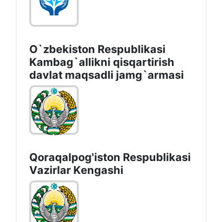
O`zbekiston Respublikasi
Kambag`allikni qisqartirish
davlat maqsadli jamg`armasi
Qoraqalpog'iston Rеspublikаsi
Vаzirlаr Kеngаshi