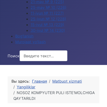
21-may № 9 (225)
25-may № 10 (226)
11-iyun № 11 (227)
25-iyun № 12 (228)
15-iyul № 13 (229)
30-iyul № 14 (230)
Bog‘lanish
Murojaat yo‘llash
Поиск
Вы здесь:
Главная
Matbuot xizmati
Yangiliklar
NOSOZ KOMPYUTER PULI ISTE’MOLCHIGA
QAYTARILDI