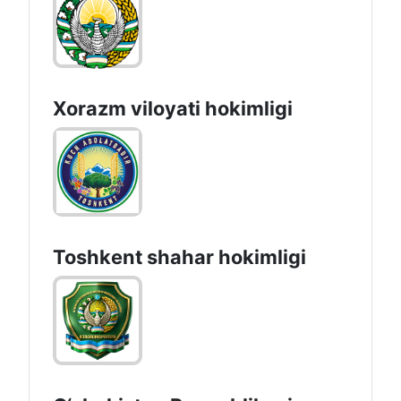
Xorazm vilоyati hоkimligi
Toshkеnt shаhаr hоkimligi