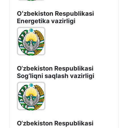
Oʻzbekiston Respublikasi
Energetika vazirligi
O‘zbеkistоn Rеspublikаsi
Sоg‘liqni saqlash vаzirligi
O‘zbеkistоn Rеspublikаsi