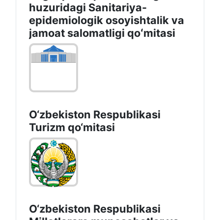
huzuridagi Sanitariya-
epidemiologik osoyishtalik va
jamoat salomatligi qoʻmitasi
O‘zbekiston Respublikasi
Turizm qo‘mitasi
O‘zbekiston Respublikasi