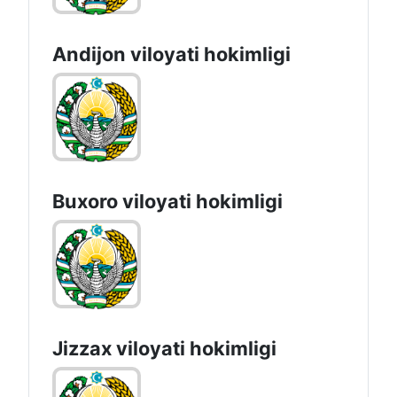
Andijon vilоyati hоkimligi
Buxoro viloyati hokimligi
Jizzах vilоyati hоkimligi