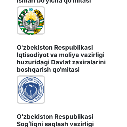
ishlаri bo‘yichа qo‘mitаsi
O'zbekiston Respublikasi
Iqtisodiyot va moliya vazirligi
huzuridаgi Dаvlаt zаxirаlаrini
boshqаrish qo‘mitаsi
Oʻzbekiston Respublikasi
Sogʻliqni saqlash vazirligi