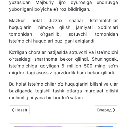
yuzasidan Majburiy ijro byurosiga undiruvga
yuborilgani bo‘yicha e’tiroz bildirilgan.
Mazkur holat Jizzax shahar Iste’molchilar
huquqlarini himoya qilish jamiyati xodimlari
tomonidan o‘rganilib, sotuvchi tomonidan
iste’molchi huquqlari buzilgani aniqlandi.
Ko‘rilgan choralar natijasida sotuvchi va iste’molchi
o‘rtasidagi shartnoma bekor qilindi. Shuningdek,
iste’molchiga qo‘yilgan 5 million 500 ming so‘m
miqdoridagi asossiz qarzdorlik ham bekor qilindi.
Bu holat iste’molchilar o‘z huquqlarini bilishi va ular
buzilganda tegishli tashkilotlarga murojaat qilishi
muhimligini yana bir bor ko‘rsatadi.
Предыдущий: 1091 ORQALI MUROJAAT — ISTE’MOLCHI FOY
Следующий: N
Назад
Вперед