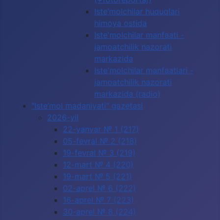
Iste’molchilar huquqlari
himoya ostida
Iste'molchilar manfaati -
jamoatchilik nazorati
markazida
Iste'molchilar manfaatlari -
jamoatchilik nazorati
markazida (radio)
"Iste’mol madaniyati" gazetasi
2026-yil
22-yanvar № 1 (217)
05-fevral № 2 (218)
19-fevral № 3 (219)
12-mart № 4 (220)
19-mart № 5 (221)
02-aprel № 6 (222)
16-aprel № 7 (223)
30-aprel № 8 (224)