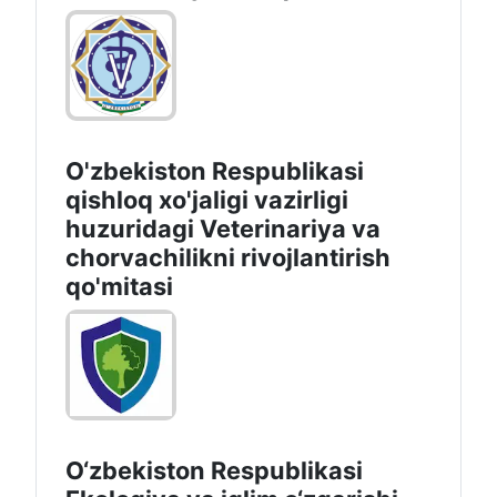
O'zbekiston Respublikasi
qishloq xo'jaligi vazirligi
huzuridagi Veterinariya va
chorvachilikni rivojlantirish
qo'mitasi
O‘zbekiston Respublikasi