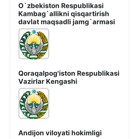
O`zbekiston Respublikasi
Kambag`allikni qisqartirish
davlat maqsadli jamg`armasi
Qoraqalpog'iston Rеspublikаsi
Vаzirlаr Kеngаshi
Andijon vilоyati hоkimligi