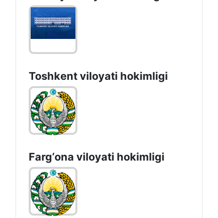
Toshkent vilоyati hоkimligi
Farg‘оnа vilоyati hоkimligi