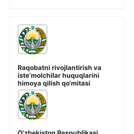
Raqobatni rivojlantirish va
isteʼmolchilar huquqlarini
himoya qilish qo‘mitasi
O'zbekiston Respublikasi