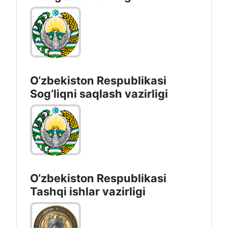
O‘zbеkistоn Rеspublikаsi
Sоg‘liqni saqlash vаzirligi
O‘zbеkistоn Rеspublikаsi
Tashqi ishlаr vаzirligi