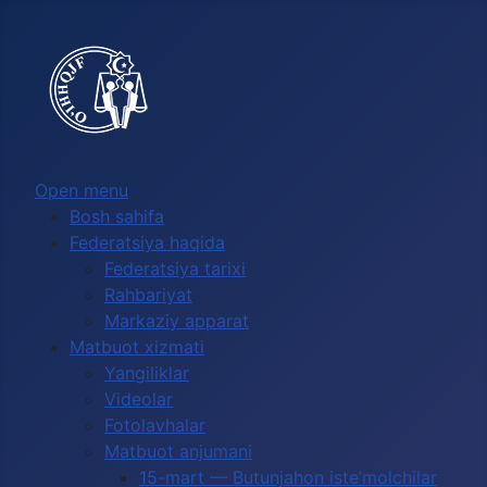
Выберите язык
Open menu
Bosh sahifa
Federatsiya haqida
Federatsiya tarixi
Rahbariyat
Markaziy apparat
Matbuot xizmati
Yangiliklar
Videolar
Fotolavhalar
Matbuot anjumani
15-mart — Butunjahon iste’molchilar