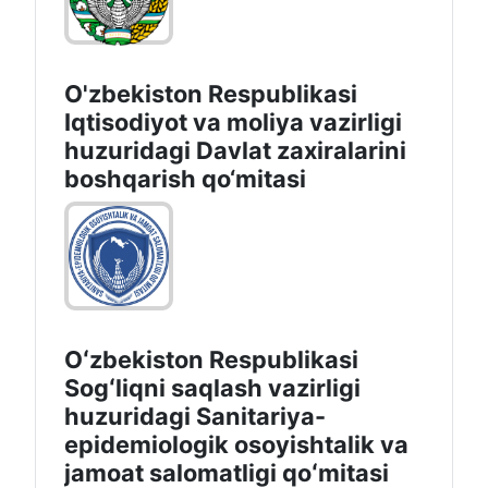
O'zbekiston Respublikasi
Iqtisodiyot va moliya vazirligi
huzuridаgi Dаvlаt zаxirаlаrini
boshqаrish qo‘mitаsi
Oʻzbekiston Respublikasi
Sogʻliqni saqlash vazirligi
huzuridagi Sanitariya-
epidemiologik osoyishtalik va
jamoat salomatligi qoʻmitasi