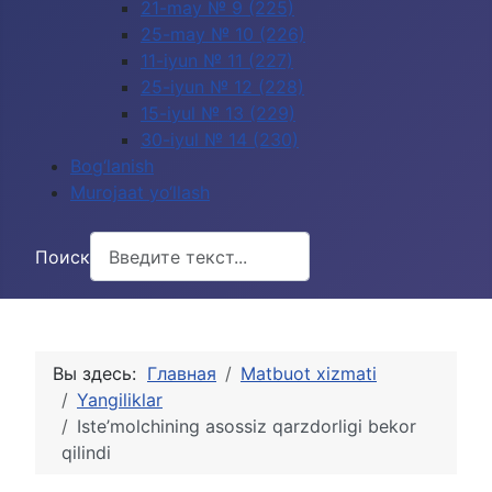
21-may № 9 (225)
25-may № 10 (226)
11-iyun № 11 (227)
25-iyun № 12 (228)
15-iyul № 13 (229)
30-iyul № 14 (230)
Bog‘lanish
Murojaat yo‘llash
Поиск
Вы здесь:
Главная
Matbuot xizmati
Yangiliklar
Iste’molchining asossiz qarzdorligi bekor
qilindi