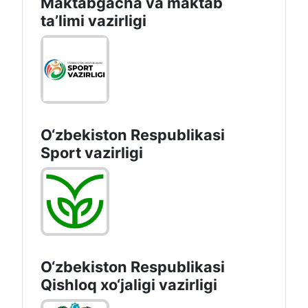
Maktabgacha va maktab
taʼlimi vazirligi
O‘zbekiston Respublikasi
Sport vazirligi
O‘zbekiston Respublikasi
Qishloq хo‘jаligi vаzirligi