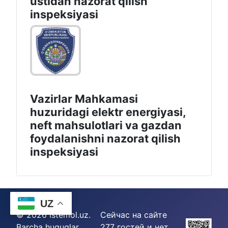
ustidan nazorat qilish
inspeksiyasi
Vazirlar Mahkamasi
huzuridagi elektr energiyasi,
neft mahsulotlari va gazdan
foydalanishni nazorat qilish
inspeksiyasi
UZ
© 2026 istemol.uz.
Сейчас на сайте
Barcha huquqlar
277 гостей и нет