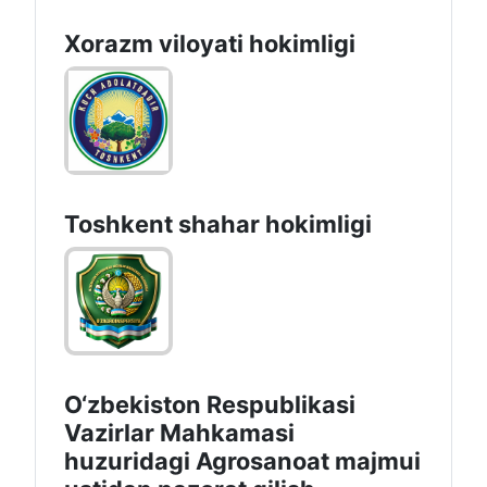
Xorazm vilоyati hоkimligi
Toshkеnt shаhаr hоkimligi
O‘zbekiston Respublikasi
Vazirlar Mahkamasi
huzuridagi Agrosanoat majmui