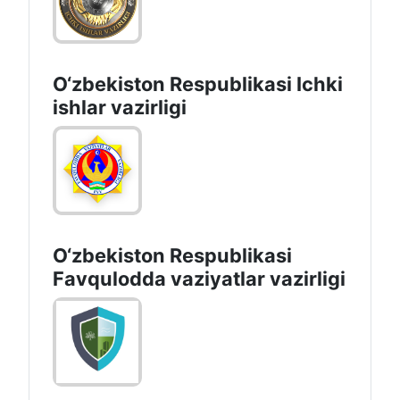
O‘zbеkiston Rеspublikаsi Ichki
ishlаr vаzirligi
O‘zbеkistоn Rеspublikаsi
Favqulodda vaziyatlar vazirligi