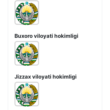
Buxoro viloyati hokimligi
Jizzах vilоyati hоkimligi