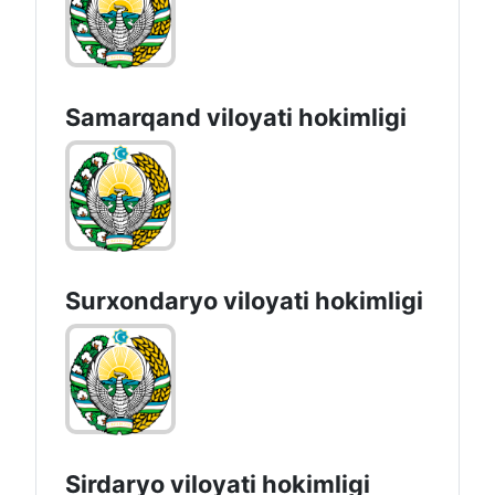
Samarqand viloyati hokimligi
Surxondaryo vilоyati hоkimligi
Sirdaryo vilоyati hоkimligi