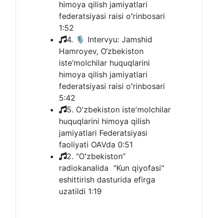
himoya qilish jamiyatlari
federatsiyasi raisi oʻrinbosari
1:52
4. 🎙 Intervyu: Jamshid
Hamroyev, O‘zbekiston
iste’molchilar huquqlarini
himoya qilish jamiyatlari
federatsiyasi raisi oʻrinbosari
5:42
5. O'zbekiston iste'molchilar
huquqlarini himoya qilish
jamiyatlari Federatsiyasi
faoliyati OAVda
0:51
2. “Oʻzbekiston”
radiokanalida "Kun qiyofasi"
eshittirish dasturida efirga
uzatildi
1:19