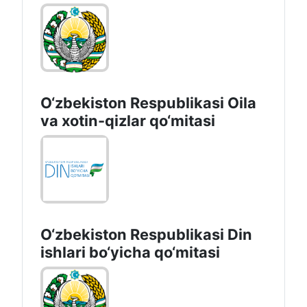
O‘zbekiston Respublikasi Oila
va xotin-qizlar qo‘mitasi
O‘zbekiston Respublikаsi Din
ishlаri bo‘yichа qo‘mitаsi