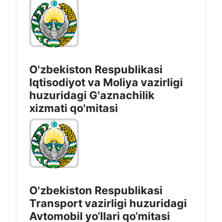
O'zbekiston Respublikasi
Iqtisodiyot vа Moliya vazirligi
huzuridagi G'aznachilik
xizmati qo'mitasi
O'zbekiston Respublikasi
Transport vazirligi huzuridagi
Avtomobil yo‘llari qo‘mitasi