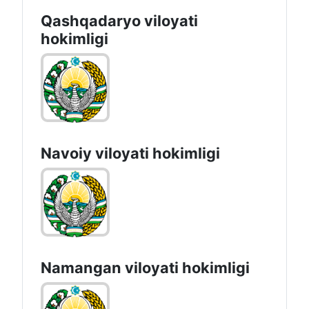
Qashqadaryo viloyati
hоkimligi
Navoiy vilоyati hоkimligi
Namangan vilоyati hоkimligi