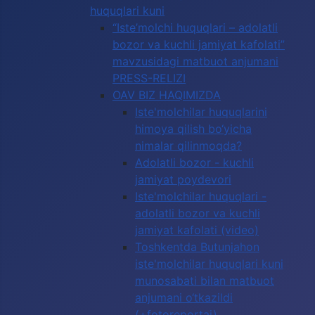
huquqlari kuni
“Iste’molchi huquqlari – adolatli
bozor va kuchli jamiyat kafolati”
mavzusidagi matbuot anjumani
PRESS-RELIZI
OAV BIZ HAQIMIZDA
Iste'molchilar huquqlarini
himoya qilish bo‘yicha
nimalar qilinmoqda?
Adolatli bozor - kuchli
jamiyat poydevori
Iste'molchilar huquqlari -
adolatli bozor va kuchli
jamiyat kafolati (video)
Toshkentda Butunjahon
iste'molchilar huquqlari kuni
munosabati bilan matbuot
anjumani o‘tkazildi
(+fotoreportaj)