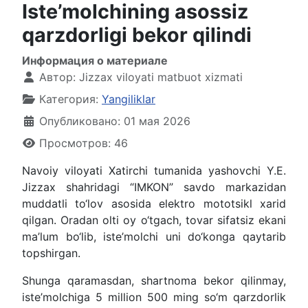
Iste’molchining asossiz
qarzdorligi bekor qilindi
Информация о материале
Автор:
Jizzax viloyati matbuot xizmati
Категория:
Yangiliklar
Опубликовано: 01 мая 2026
Просмотров: 46
Navoiy viloyati Xatirchi tumanida yashovchi Y.E.
Jizzax shahridagi “IMKON” savdo markazidan
muddatli to‘lov asosida elektro mototsikl xarid
qilgan. Oradan olti oy o‘tgach, tovar sifatsiz ekani
ma’lum bo‘lib, iste’molchi uni do‘konga qaytarib
topshirgan.
Shunga qaramasdan, shartnoma bekor qilinmay,
iste’molchiga 5 million 500 ming so‘m qarzdorlik