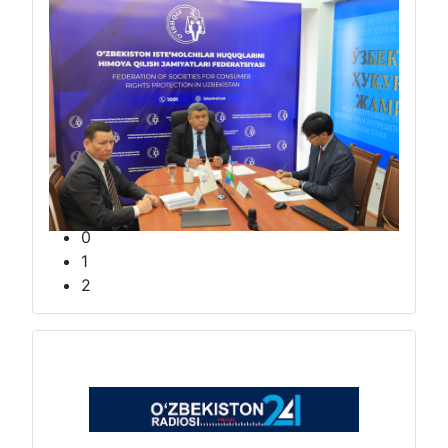
“Sunʼiy idrok davrida axborot xizmati trendlari va yangi ko‘nikmalar”
mavzusida
ikki kunlik seminar-trening
0
1
2