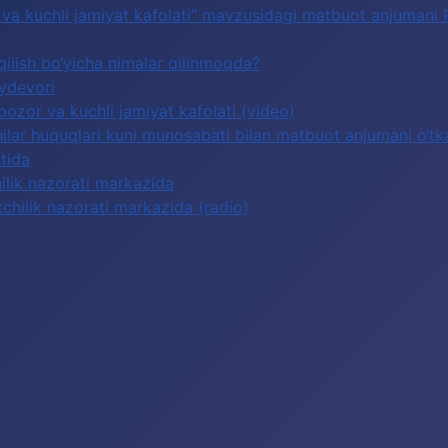
or va kuchli jamiyat kafolati” mavzusidagi matbuot anjumani
qilish bo‘yicha nimalar qilinmoqda?
oydevori
 bozor va kuchli jamiyat kafolati (video)
lar huquqlari kuni munosabati bilan matbuot anjumani o‘tka
tida
hilik nazorati markazida
tchilik nazorati markazida (radio)