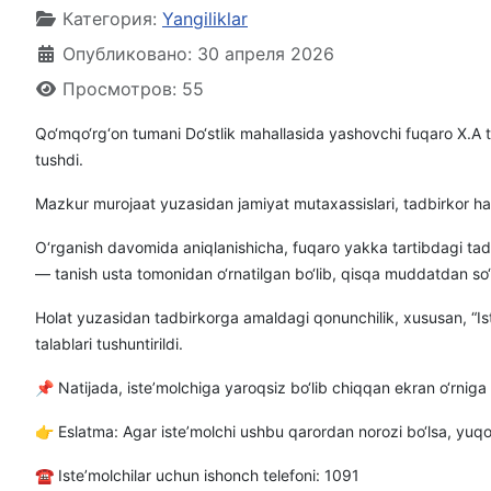
Категория:
Yangiliklar
Опубликовано: 30 апреля 2026
Просмотров: 55
Qo‘mqo‘rg‘on tumani Do‘stlik mahallasida yashovchi fuqaro X.A t
tushdi.
Mazkur murojaat yuzasidan jamiyat mutaxassislari, tadbirkor hamda
O‘rganish davomida aniqlanishicha, fuqaro yakka tartibdagi tad
— tanish usta tomonidan o‘rnatilgan bo‘lib, qisqa muddatdan so
Holat yuzasidan tadbirkorga amaldagi qonunchilik, xususan, “Iste’
talablari tushuntirildi.
📌 Natijada, iste’molchiga yaroqsiz bo‘lib chiqqan ekran o‘rniga
👉 Eslatma: Agar iste’molchi ushbu qarordan norozi bo‘lsa, yuqor
☎️ Iste’molchilar uchun ishonch telefoni: 1091