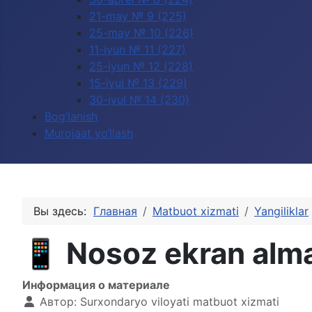
21-may № 9 (225)
25-may № 10 (226)
11-iyun № 11 (227)
25-iyun № 12 (228)
15-iyul № 13 (229)
30-iyul № 14 (230)
Bog‘lanish
Murojaat yo‘llash
Вы здесь:
Главная
Matbuot xizmati
Yangiliklar
📱 Nosoz ekran almas
Информация о материале
Автор:
Surxondaryo viloyati matbuot xizmati