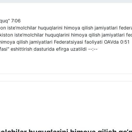
uquq"
7:06
 iste’molchilar huquqlarini himoya qilish jamiyatlari federat
ton iste’molchilar huquqlarini himoya qilish jamiyatlari fede
himoya qilish jamiyatlari Federatsiyasi faoliyati OAVda
0:51
si" eshittirish dasturida efirga uzatildi
--:--