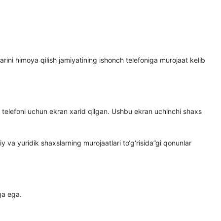
ini himoya qilish jamiyatining ishonch telefoniga murojaat kelib
 telefoni uchun ekran xarid qilgan. Ushbu ekran uchinchi shaxs
 va yuridik shaxslarning murojaatlari to‘g‘risida”gi qonunlar
ga ega.