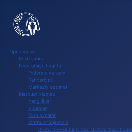
Выберите язык
Open menu
Bosh sahifa
Federatsiya haqida
Federatsiya tarixi
Rahbariyat
Markaziy apparat
Matbuot xizmati
Yangiliklar
Videolar
Fotolavhalar
Matbuot anjumani
15-mart — Butunjahon iste’molchilar huquq