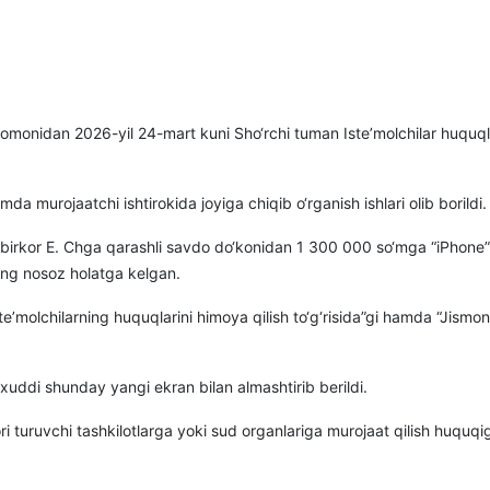
omonidan 2026-yil 24-mart kuni Sho‘rchi tuman Iste’molchilar huquqlar
 murojaatchi ishtirokida joyiga chiqib o‘rganish ishlari olib borildi.
birkor E. Chga qarashli savdo do‘konidan 1 300 000 so‘mga “iPhone”
‘ng nosoz holatga kelgan.
molchilarning huquqlarini himoya qilish to‘g‘risida”gi hamda “Jismoniy
 xuddi shunday yangi ekran bilan almashtirib berildi.
i turuvchi tashkilotlarga yoki sud organlariga murojaat qilish huquqi