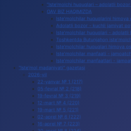
“Iste’molchi huquqlari – adolatli boz
OAV BIZ HAQIMIZDA
Iste'molchilar huquqlarini himoya 
Adolatli bozor - kuchli jamiyat p
Iste'molchilar huquqlari - adolatli
Toshkentda Butunjahon iste'molchi
Iste’molchilar huquqlari himoya os
Iste'molchilar manfaati - jamoatc
Iste'molchilar manfaatlari - jamoa
"Iste’mol madaniyati" gazetasi
2026-yil
22-yanvar № 1 (217)
05-fevral № 2 (218)
19-fevral № 3 (219)
12-mart № 4 (220)
19-mart № 5 (221)
02-aprel № 6 (222)
16-aprel № 7 (223)
30-aprel № 8 (224)