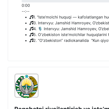
0:00
--:--
1. "Iste’molchi huquqi — kafolatlangan h
3. Intervyu: Jamshid Hamroyev, O‘zbekiston
4. 🎙 Intervyu: Jamshid Hamroyev, O‘zbekis
5. O'zbekiston iste'molchilar huquqlarini 
2. “Oʻzbekiston” radiokanalida "Kun qiyofa