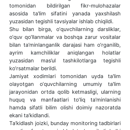
tomonidan bildirilgan fikr-mulohazalar
asosida ta’lim sifatini yanada yaxshilash
yuzasidan tegishli tavsiyalar ishlab chiqildi.
Shu bilan birga, o‘quvchilarning darsliklar,
o‘quv qo‘llanmalar va boshqa zarur vositalar
bilan ta’minlanganlik darajasi ham o‘rganilib,
ayrim kamchiliklar aniqlangan holatlar
yuzasidan mas’ul tashkilotlarga tegishli
ko‘rsatmalar berildi.
Jamiyat xodimlari tomonidan uyda ta’lim
olayotgan o‘quvchilarning umumiy ta’lim
jarayonidan ortda qolib ketmasligi, ularning
huquq va manfaatlari to‘liq ta’minlanishi
hamda sifatli bilim olishi doimiy nazoratda
ekani ta’kidlandi.
Ta’kidlash joizki, bunday monitoring tadbirlari