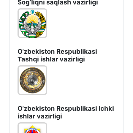
Sоg‘liqni saqlash vаzirligi
O‘zbеkistоn Rеspublikаsi
Tashqi ishlаr vаzirligi
O‘zbеkiston Rеspublikаsi Ichki
ishlаr vаzirligi