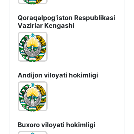
Qoraqalpog'iston Rеspublikаsi
Vаzirlаr Kеngаshi
Andijon vilоyati hоkimligi
Buxoro viloyati hokimligi