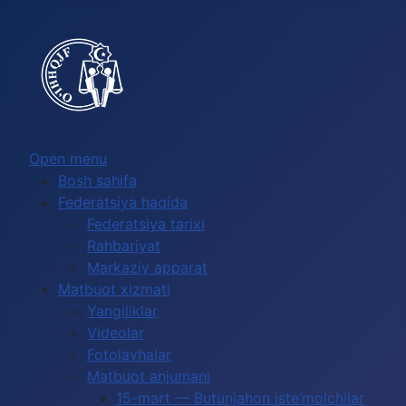
Выберите язык
Open menu
Bosh sahifa
Federatsiya haqida
Federatsiya tarixi
Rahbariyat
Markaziy apparat
Matbuot xizmati
Yangiliklar
Videolar
Fotolavhalar
Matbuot anjumani
15-mart — Butunjahon iste’molchilar