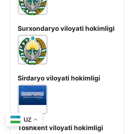
Surxondaryo vilоyati hоkimligi
Sirdaryo vilоyati hоkimligi
UZ
Toshkent vilоyati hоkimligi