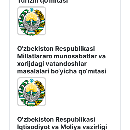
Turizm qo‘mitasi
O‘zbekiston Respublikasi
Millatlararo munosabatlar va
xorijdagi vatandoshlar
masalalari bo‘yicha qo‘mitasi
O'zbekiston Respublikasi
Iqtisodiyot vа Moliya vazirligi