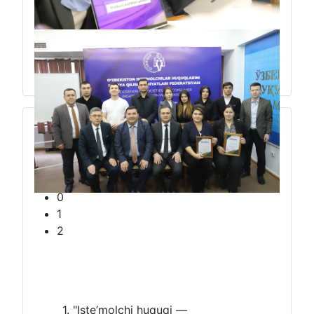
“Sunʼiy idrok davrida axborot xizmati trendlari va yangi ko‘nikmalar”
mavzusida
ikki kunlik seminar-trening
0
1
2
1. "Iste’molchi huquqi —