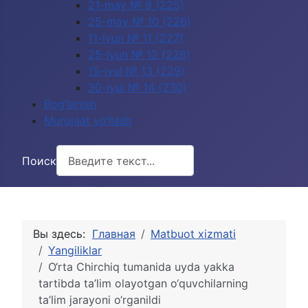
21-may № 9 (225)
25-may № 10 (226)
11-iyun № 11 (227)
25-iyun № 12 (228)
15-iyul № 13 (229)
30-iyul № 14 (230)
Bog‘lanish
Murojaat yo‘llash
Поиск
Вы здесь:
Главная
Matbuot xizmati
Yangiliklar
O‘rta Chirchiq tumanida uyda yakka
tartibda ta’lim olayotgan o‘quvchilarning
ta’lim jarayoni o‘rganildi