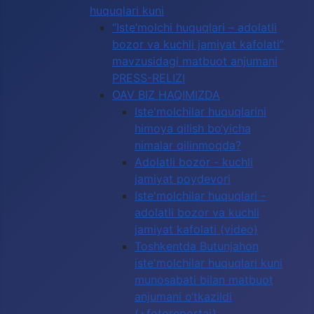
huquqlari kuni
“Iste’molchi huquqlari – adolatli
bozor va kuchli jamiyat kafolati”
mavzusidagi matbuot anjumani
PRESS-RELIZI
OAV BIZ HAQIMIZDA
Iste'molchilar huquqlarini
himoya qilish bo‘yicha
nimalar qilinmoqda?
Adolatli bozor - kuchli
jamiyat poydevori
Iste'molchilar huquqlari -
adolatli bozor va kuchli
jamiyat kafolati (video)
Toshkentda Butunjahon
iste'molchilar huquqlari kuni
munosabati bilan matbuot
anjumani o‘tkazildi
(+fotoreportaj)