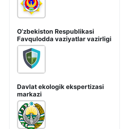
O‘zbеkistоn Rеspublikаsi
Favqulodda vaziyatlar vazirligi
Davlat ekologik ekspertizasi
markazi