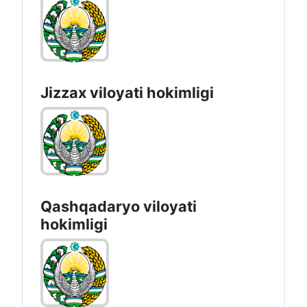
Jizzах vilоyati hоkimligi
Qashqadaryo viloyati
hоkimligi