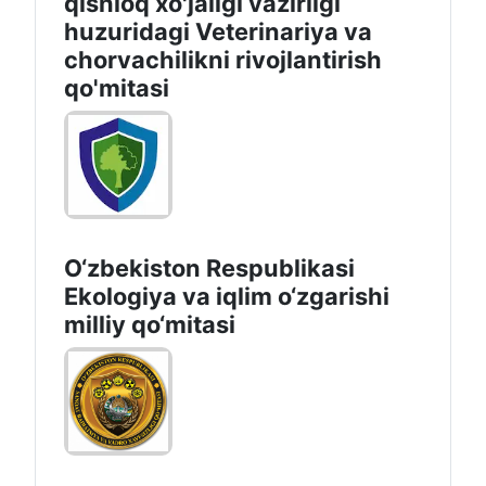
qishloq xo'jaligi vazirligi
huzuridagi Veterinariya va
chorvachilikni rivojlantirish
qo'mitasi
O‘zbekiston Respublikasi
Ekologiya va iqlim o‘zgarishi
milliy qo‘mitasi