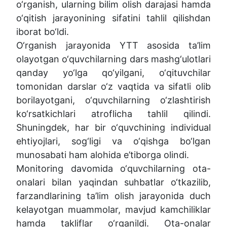
o‘rganish, ularning bilim olish darajasi hamda
o‘qitish jarayonining sifatini tahlil qilishdan
iborat bo‘ldi.
O‘rganish jarayonida YTT asosida ta’lim
olayotgan o‘quvchilarning dars mashg‘ulotlari
qanday yo‘lga qo‘yilgani, o‘qituvchilar
tomonidan darslar o‘z vaqtida va sifatli olib
borilayotgani, o‘quvchilarning o‘zlashtirish
ko‘rsatkichlari atroflicha tahlil qilindi.
Shuningdek, har bir o‘quvchining individual
ehtiyojlari, sog‘ligi va o‘qishga bo‘lgan
munosabati ham alohida e’tiborga olindi.
Monitoring davomida o‘quvchilarning ota-
onalari bilan yaqindan suhbatlar o‘tkazilib,
farzandlarining ta’lim olish jarayonida duch
kelayotgan muammolar, mavjud kamchiliklar
hamda takliflar o‘rganildi. Ota-onalar