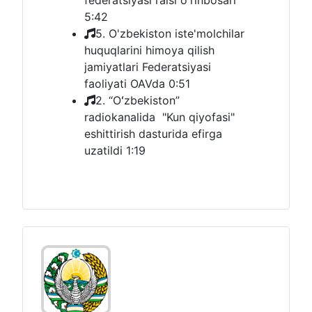
federatsiyasi raisi oʻrinbosari
5:42
5. O'zbekiston iste'molchilar
huquqlarini himoya qilish
jamiyatlari Federatsiyasi
faoliyati OAVda
0:51
2. “Oʻzbekiston”
radiokanalida "Kun qiyofasi"
eshittirish dasturida efirga
uzatildi
1:19