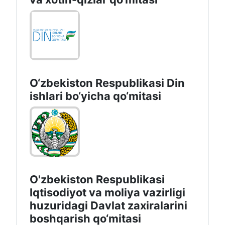
O‘zbekiston Respublikаsi Din
ishlаri bo‘yichа qo‘mitаsi
O'zbekiston Respublikasi
Iqtisodiyot va moliya vazirligi
huzuridаgi Dаvlаt zаxirаlаrini
boshqаrish qo‘mitаsi