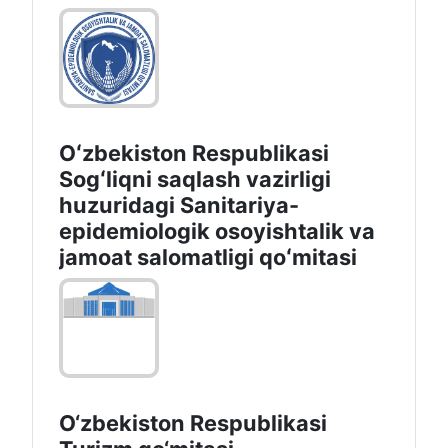
Oʻzbekiston Respublikasi
Sogʻliqni saqlash vazirligi
huzuridagi Sanitariya-
epidemiologik osoyishtalik va
jamoat salomatligi qoʻmitasi
O‘zbekiston Respublikasi