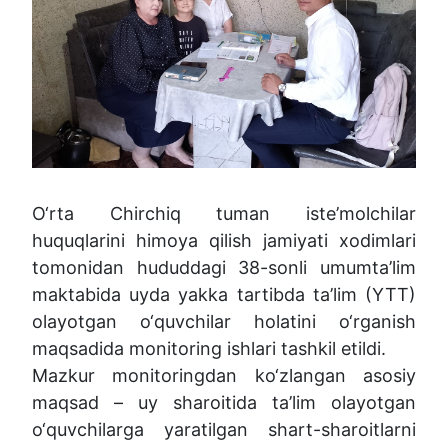
O‘rta Chirchiq tuman iste’molchilar
huquqlarini himoya qilish jamiyati xodimlari
tomonidan hududdagi 38-sonli umumta’lim
maktabida uyda yakka tartibda ta’lim (YTT)
olayotgan o‘quvchilar holatini o‘rganish
maqsadida monitoring ishlari tashkil etildi.
Mazkur monitoringdan ko‘zlangan asosiy
maqsad – uy sharoitida ta’lim olayotgan
o‘quvchilarga yaratilgan shart-sharoitlarni