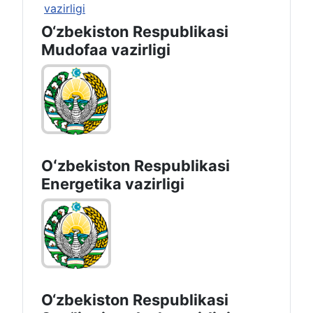
O‘zbekiston Respublikasi
Mudofaa vazirligi
Oʻzbekiston Respublikasi
Energetika vazirligi
O‘zbеkistоn Rеspublikаsi