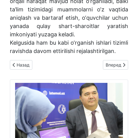
orqali nafaqat mavjud holat o‘rganiladi, balki
ta’lim tizimidagi muammolarni o‘z vaqtida
aniqlash va bartaraf etish, o‘quvchilar uchun
yanada qulay shart-sharoitlar yaratish
imkoniyati yuzaga keladi.
Kelgusida ham bu kabi o‘rganish ishlari tizimli
ravishda davom ettirilishi rejalashtirilgan.
Предыдущий: Uyda ta’lim olayotgan imkoniyati cheklangan bolal
Следующий: Ta'li
Назад
Вперед