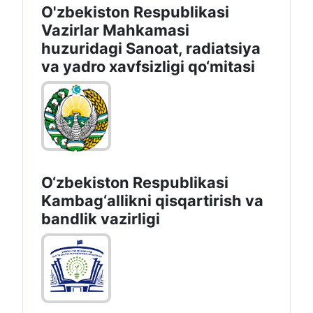
O'zbekiston Respublikasi
Vazirlar Mahkamasi
huzuridagi Sanoat, radiatsiya
va yadro xavfsizligi qo‘mitasi
O‘zbekiston Respublikasi
Kambag‘allikni qisqartirish va
bandlik vazirligi