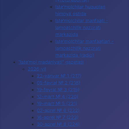
Iste’molchilar huquqlari
himoya ostida
Iste'molchilar manfaati -
jamoatchilik nazorati
markazida
Iste'molchilar manfaatlari -
jamoatchilik nazorati
markazida (radio)
"Iste’mol madaniyati" gazetasi
2026-yil
22-yanvar № 1 (217)
05-fevral № 2 (218)
19-fevral № 3 (219)
12-mart № 4 (220)
19-mart № 5 (221)
02-aprel № 6 (222)
16-aprel № 7 (223)
30-aprel № 8 (224)