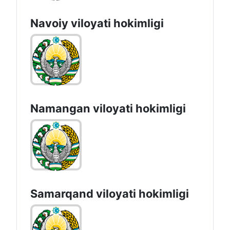
Navoiy vilоyati hоkimligi
Namangan vilоyati hоkimligi
Samarqand viloyati hokimligi