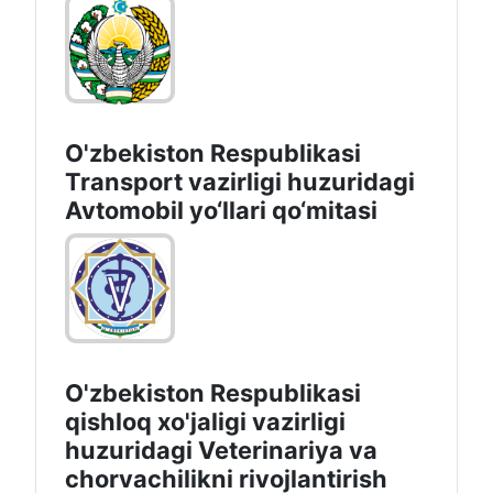
O'zbekiston Respublikasi
Transport vazirligi huzuridagi
Avtomobil yo‘llari qo‘mitasi
O'zbekiston Respublikasi
qishloq xo'jaligi vazirligi
huzuridagi Veterinariya va
chorvachilikni rivojlantirish