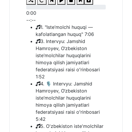
1
0:00
2
--:--
1. "Iste’molchi huquqi —
kafolatlangan huquq"
7:06
3. Intervyu: Jamshid
Hamroyev, O‘zbekiston
iste’molchilar huquqlarini
himoya qilish jamiyatlari
federatsiyasi raisi oʻrinbosari
1:52
4. 🎙 Intervyu: Jamshid
Hamroyev, O‘zbekiston
iste’molchilar huquqlarini
himoya qilish jamiyatlari
federatsiyasi raisi oʻrinbosari
5:42
5. O'zbekiston iste'molchilar