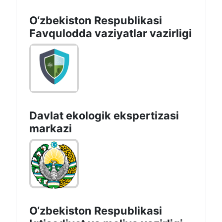
O‘zbеkistоn Rеspublikаsi
Favqulodda vaziyatlar vazirligi
Davlat ekologik ekspertizasi
markazi
O‘zbekiston Respublikasi