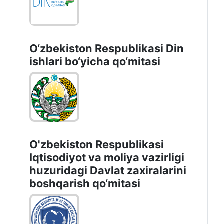
O‘zbekiston Respublikаsi Din
ishlаri bo‘yichа qo‘mitаsi
O'zbekiston Respublikasi
Iqtisodiyot va moliya vazirligi
huzuridаgi Dаvlаt zаxirаlаrini
boshqаrish qo‘mitаsi