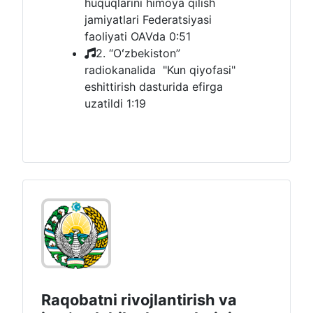
huquqlarini himoya qilish
jamiyatlari Federatsiyasi
faoliyati OAVda
0:51
2. “Oʻzbekiston”
radiokanalida "Kun qiyofasi"
eshittirish dasturida efirga
uzatildi
1:19
Raqobatni rivojlantirish va