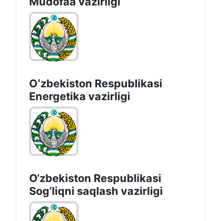
Mudofaa vazirligi
Oʻzbekiston Respublikasi
Energetika vazirligi
O‘zbеkistоn Rеspublikаsi
Sоg‘liqni saqlash vаzirligi