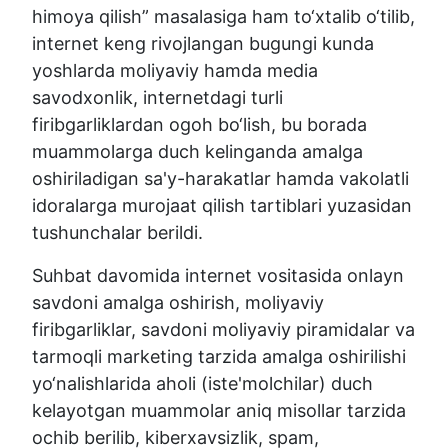
himoya qilish” masalasiga ham to‘xtalib o‘tilib,
internet keng rivojlangan bugungi kunda
yoshlarda moliyaviy hamda media
savodxonlik, internetdagi turli
firibgarliklardan ogoh bo‘lish, bu borada
muammolarga duch kelinganda amalga
oshiriladigan sa'y-harakatlar hamda vakolatli
idoralarga murojaat qilish tartiblari yuzasidan
tushunchalar berildi.
Suhbat davomida internet vositasida onlayn
savdoni amalga oshirish, moliyaviy
firibgarliklar, savdoni moliyaviy piramidalar va
tarmoqli marketing tarzida amalga oshirilishi
yo‘nalishlarida aholi (iste'molchilar) duch
kelayotgan muammolar aniq misollar tarzida
ochib berilib, kiberxavsizlik, spam,