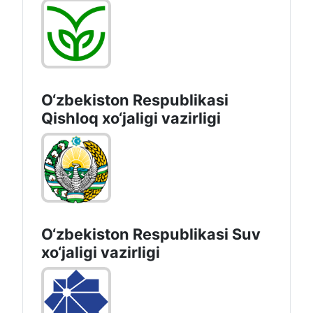
O‘zbekiston Respublikasi
Qishloq хo‘jаligi vаzirligi
O‘zbekiston Respublikasi Suv
хo‘jaligi vazirligi