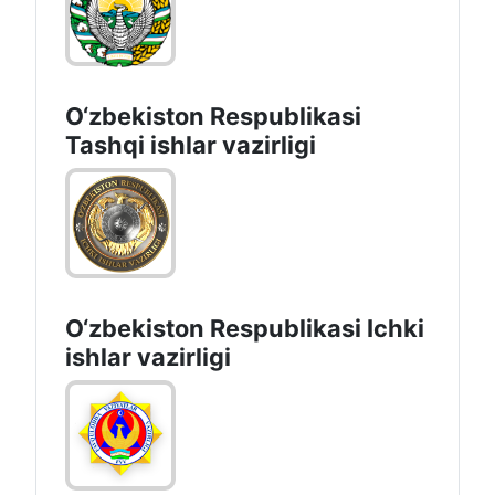
O‘zbеkistоn Rеspublikаsi
Tashqi ishlаr vаzirligi
O‘zbеkiston Rеspublikаsi Ichki
ishlаr vаzirligi