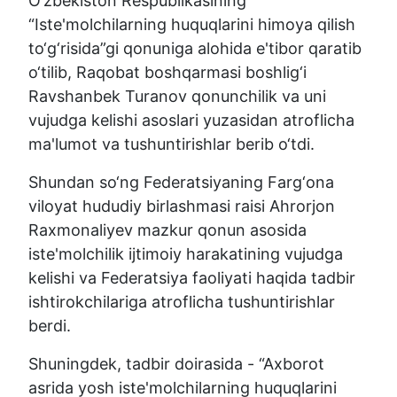
O‘zbekiston Respublikasining
“Iste'molchilarning huquqlarini himoya qilish
to‘g‘risida”gi qonuniga alohida e'tibor qaratib
o‘tilib, Raqobat boshqarmasi boshlig‘i
Ravshanbek Turanov qonunchilik va uni
vujudga kelishi asoslari yuzasidan atroflicha
ma'lumot va tushuntirishlar berib o‘tdi.
Shundan so‘ng Federatsiyaning Farg‘ona
viloyat hududiy birlashmasi raisi Ahrorjon
Raxmonaliyev mazkur qonun asosida
iste'molchilik ijtimoiy harakatining vujudga
kelishi va Federatsiya faoliyati haqida tadbir
ishtirokchilariga atroflicha tushuntirishlar
berdi.
Shuningdek, tadbir doirasida - “Axborot
asrida yosh iste'molchilarning huquqlarini