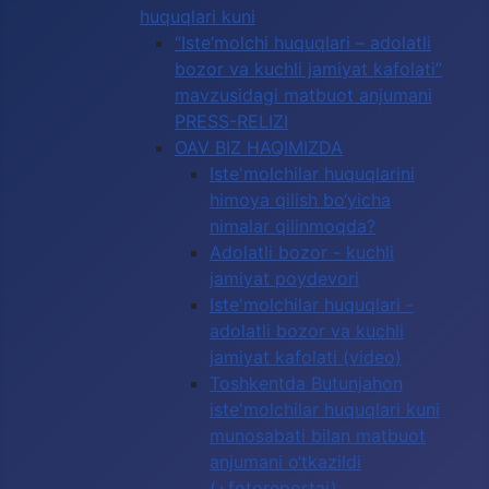
huquqlari kuni
“Iste’molchi huquqlari – adolatli
bozor va kuchli jamiyat kafolati”
mavzusidagi matbuot anjumani
PRESS-RELIZI
OAV BIZ HAQIMIZDA
Iste'molchilar huquqlarini
himoya qilish bo‘yicha
nimalar qilinmoqda?
Adolatli bozor - kuchli
jamiyat poydevori
Iste'molchilar huquqlari -
adolatli bozor va kuchli
jamiyat kafolati (video)
Toshkentda Butunjahon
iste'molchilar huquqlari kuni
munosabati bilan matbuot
anjumani o‘tkazildi
(+fotoreportaj)