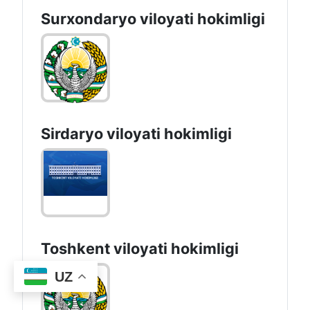
Surxondaryo vilоyati hоkimligi
Sirdaryo vilоyati hоkimligi
Toshkent vilоyati hоkimligi
UZ