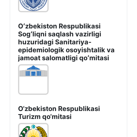
Oʻzbekiston Respublikasi
Sogʻliqni saqlash vazirligi
huzuridagi Sanitariya-
epidemiologik osoyishtalik va
jamoat salomatligi qoʻmitasi
O‘zbekiston Respublikasi
Turizm qo‘mitasi