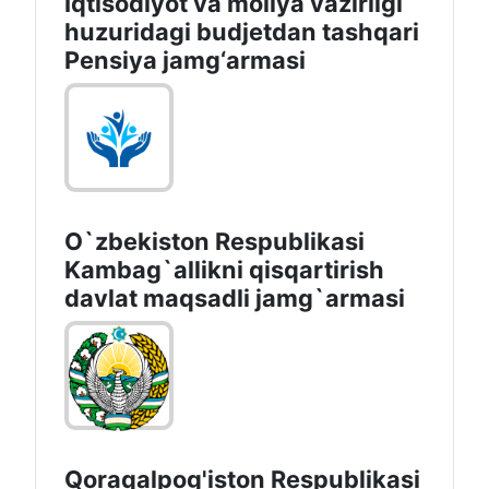
Iqtisodiyot va moliya vazirligi
huzuridagi budjetdan tashqari
Pensiya jamg‘armasi
O`zbekiston Respublikasi
Kambag`allikni qisqartirish
davlat maqsadli jamg`armasi
Qoraqalpog'iston Rеspublikаsi