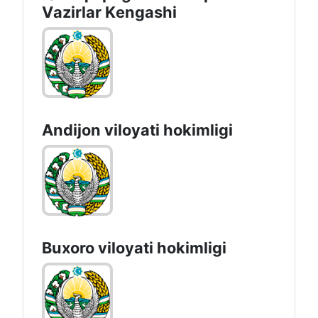
Vаzirlаr Kеngаshi
Andijon vilоyati hоkimligi
Buxoro viloyati hokimligi