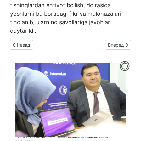
fishinglardan ehtiyot bo‘lish, doirasida
yoshlarni bu boradagi fikr va mulohazalari
tinglanib, ularning savollariga javoblar
qaytarildi.
Предыдущий: Nuqsonli tovar bo‘yicha murojaat: iste'molchi manf
Следующий: N
Назад
Вперед