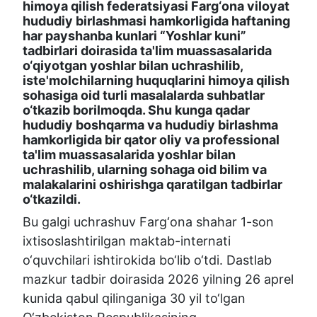
himoya qilish federatsiyasi Farg‘ona viloyat
hududiy birlashmasi hamkorligida haftaning
har payshanba kunlari “Yoshlar kuni”
tadbirlari doirasida ta'lim muassasalarida
o‘qiyotgan yoshlar bilan uchrashilib,
iste'molchilarning huquqlarini himoya qilish
sohasiga oid turli masalalarda suhbatlar
o‘tkazib borilmoqda. Shu kunga qadar
hududiy boshqarma va hududiy birlashma
hamkorligida bir qator oliy va professional
ta'lim muassasalarida yoshlar bilan
uchrashilib, ularning sohaga oid bilim va
malakalarini oshirishga qaratilgan tadbirlar
o‘tkazildi.
Bu galgi uchrashuv Farg‘ona shahar 1-son
ixtisoslashtirilgan maktab-internati
o‘quvchilari ishtirokida bo‘lib o‘tdi. Dastlab
mazkur tadbir doirasida 2026 yilning 26 aprel
kunida qabul qilinganiga 30 yil to‘lgan