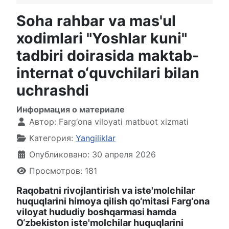
Soha rahbar va mas'ul
xodimlari "Yoshlar kuni"
tadbiri doirasida maktab-
internat o‘quvchilari bilan
uchrashdi
Информация о материале
Автор:
Farg‘ona viloyati matbuot xizmati
Категория:
Yangiliklar
Опубликовано: 30 апреля 2026
Просмотров: 181
Raqobatni rivojlantirish va iste'molchilar
huquqlarini himoya qilish qo‘mitasi Farg‘ona
viloyat hududiy boshqarmasi hamda
O‘zbekiston iste'molchilar huquqlarini