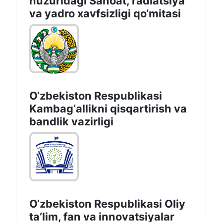
huzuridagi Sanoat, radiatsiya
va yadro xavfsizligi qo‘mitasi
O‘zbekiston Respublikasi
Kambag‘allikni qisqartirish va
bandlik vazirligi
O‘zbekiston Respublikasi Oliy
taʼlim, fan va innovatsiyalar