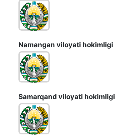
Namangan vilоyati hоkimligi
Samarqand viloyati hokimligi