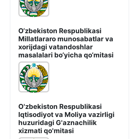
O‘zbekiston Respublikasi
Millatlararo munosabatlar va
xorijdagi vatandoshlar
masalalari bo‘yicha qo‘mitasi
O'zbekiston Respublikasi
Iqtisodiyot vа Moliya vazirligi
huzuridagi G'aznachilik
xizmati qo'mitasi