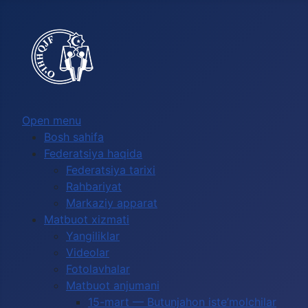
Выберите язык
Open menu
Bosh sahifa
Federatsiya haqida
Federatsiya tarixi
Rahbariyat
Markaziy apparat
Matbuot xizmati
Yangiliklar
Videolar
Fotolavhalar
Matbuot anjumani
15-mart — Butunjahon iste’molchilar