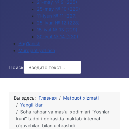
21-may № 9 (225)
25-may № 10 (226)
11-iyun № 11 (227)
25-iyun № 12 (228)
15-iyul № 13 (229)
30-iyul № 14 (230)
Bog‘lanish
Murojaat yo‘llash
Поиск
Вы здесь:
Главная
Matbuot xizmati
Yangiliklar
Soha rahbar va mas'ul xodimlari "Yoshlar
kuni" tadbiri doirasida maktab-internat
o‘quvchilari bilan uchrashdi