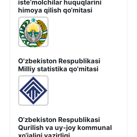
isteʼmolchilar huquqlarini
himoya qilish qo‘mitasi
O'zbekiston Respublikasi
Milliy statistika qo'mitasi
O‘zbekiston Respublikasi
Qurilish va uy-joy kommunal
xo‘jaligi vazirligi