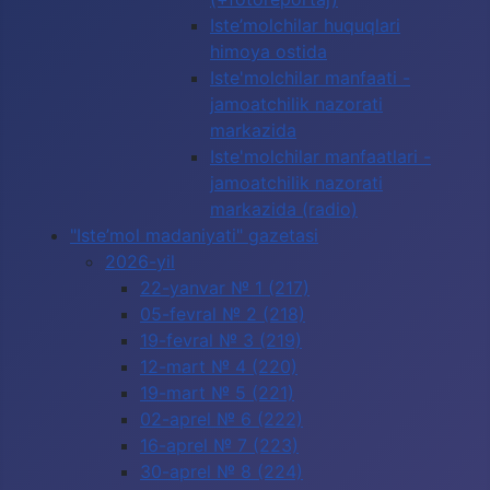
Iste’molchilar huquqlari
himoya ostida
Iste'molchilar manfaati -
jamoatchilik nazorati
markazida
Iste'molchilar manfaatlari -
jamoatchilik nazorati
markazida (radio)
"Iste’mol madaniyati" gazetasi
2026-yil
22-yanvar № 1 (217)
05-fevral № 2 (218)
19-fevral № 3 (219)
12-mart № 4 (220)
19-mart № 5 (221)
02-aprel № 6 (222)
16-aprel № 7 (223)
30-aprel № 8 (224)