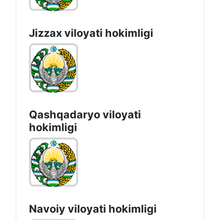
Jizzах vilоyati hоkimligi
Qashqadaryo viloyati
hоkimligi
Navoiy vilоyati hоkimligi