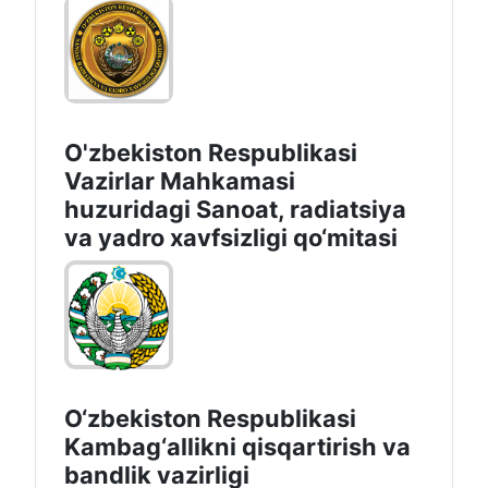
O'zbekiston Respublikasi
Vazirlar Mahkamasi
huzuridagi Sanoat, radiatsiya
va yadro xavfsizligi qo‘mitasi
O‘zbekiston Respublikasi
Kambag‘allikni qisqartirish va
bandlik vazirligi