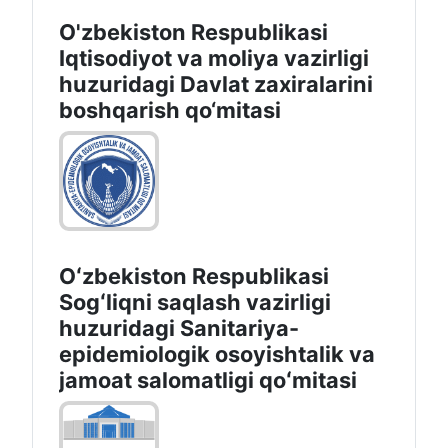
O'zbekiston Respublikasi
Iqtisodiyot va moliya vazirligi
huzuridаgi Dаvlаt zаxirаlаrini
boshqаrish qo‘mitаsi
Oʻzbekiston Respublikasi
Sogʻliqni saqlash vazirligi
huzuridagi Sanitariya-
epidemiologik osoyishtalik va
jamoat salomatligi qoʻmitasi