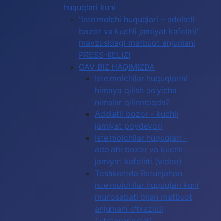
huquqlari kuni
“Iste’molchi huquqlari – adolatli
bozor va kuchli jamiyat kafolati”
mavzusidagi matbuot anjumani
PRESS-RELIZI
OAV BIZ HAQIMIZDA
Iste'molchilar huquqlarini
himoya qilish bo‘yicha
nimalar qilinmoqda?
Adolatli bozor - kuchli
jamiyat poydevori
Iste'molchilar huquqlari -
adolatli bozor va kuchli
jamiyat kafolati (video)
Toshkentda Butunjahon
iste'molchilar huquqlari kuni
munosabati bilan matbuot
anjumani o‘tkazildi
(+fotoreportaj)