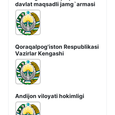
davlat maqsadli jamg`armasi
Qoraqalpog'iston Rеspublikаsi
Vаzirlаr Kеngаshi
Andijon vilоyati hоkimligi