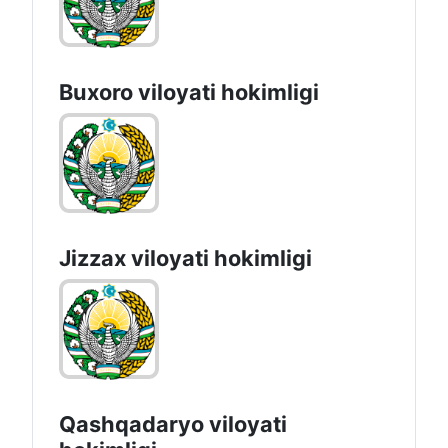
Buxoro viloyati hokimligi
Jizzах vilоyati hоkimligi
Qashqadaryo viloyati