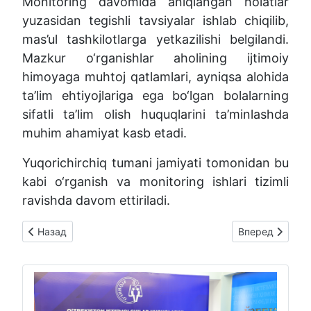
Monitoring davomida aniqlangan holatlar
yuzasidan tegishli tavsiyalar ishlab chiqilib,
mas’ul tashkilotlarga yetkazilishi belgilandi.
Mazkur o‘rganishlar aholining ijtimoiy
himoyaga muhtoj qatlamlari, ayniqsa alohida
ta’lim ehtiyojlariga ega bo‘lgan bolalarning
sifatli ta’lim olish huquqlarini ta’minlashda
muhim ahamiyat kasb etadi.
Yuqorichirchiq tumani jamiyati tomonidan bu
kabi o‘rganish va monitoring ishlari tizimli
ravishda davom ettiriladi.
Предыдущий: Jamoatchilik nazorati tartibida kuzatuv-o'rganis
Следующий: NA
Назад
Вперед