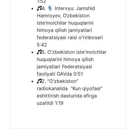
1:52
4. 🎙 Intervyu: Jamshid
Hamroyev, O‘zbekiston
iste’molchilar huquqlarini
himoya qilish jamiyatlari
federatsiyasi raisi oʻrinbosari
5:42
5. O'zbekiston iste'molchilar
huquqlarini himoya qilish
jamiyatlari Federatsiyasi
faoliyati OAVda
0:51
2. “Oʻzbekiston”
radiokanalida "Kun qiyofasi"
eshittirish dasturida efirga
uzatildi
1:19