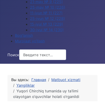
21-may № 9 (225)
25-may № 10 (226)
11-iyun № 11 (227)
25-iyun № 12 (228)
15-iyul № 13 (229)
30-iyul № 14 (230)
Bog‘lanish
Murojaat yo‘llash
Поиск
Вы здесь:
Главная
Matbuot xizmati
Yangiliklar
Yuqori Chirchiq tumanida uy ta’limi
olayotgan o‘quvchilar holati o‘rganildi