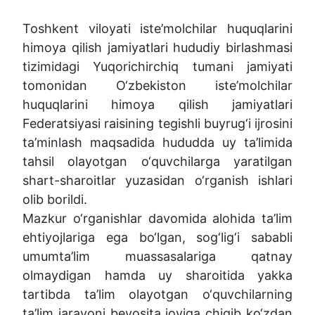
Toshkent viloyati iste’molchilar huquqlarini
himoya qilish jamiyatlari hududiy birlashmasi
tizimidagi Yuqorichirchiq tumani jamiyati
tomonidan O‘zbekiston iste’molchilar
huquqlarini himoya qilish jamiyatlari
Federatsiyasi raisining tegishli buyrug‘i ijrosini
ta’minlash maqsadida hududda uy ta’limida
tahsil olayotgan o‘quvchilarga yaratilgan
shart-sharoitlar yuzasidan o‘rganish ishlari
olib borildi.
Mazkur o‘rganishlar davomida alohida ta’lim
ehtiyojlariga ega bo‘lgan, sog‘lig‘i sababli
umumta’lim muassasalariga qatnay
olmaydigan hamda uy sharoitida yakka
tartibda ta’lim olayotgan o‘quvchilarning
ta’lim jarayoni bevosita joyiga chiqib ko‘zdan