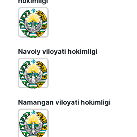
hоkimligi
Navoiy vilоyati hоkimligi
Namangan vilоyati hоkimligi