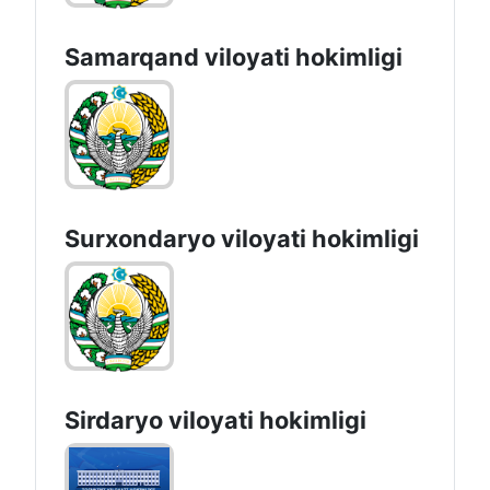
Samarqand viloyati hokimligi
Surxondaryo vilоyati hоkimligi
Sirdaryo vilоyati hоkimligi