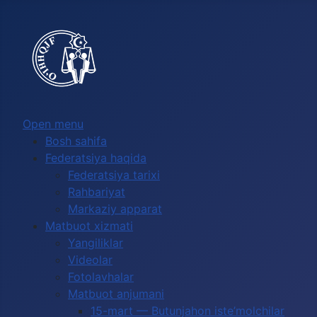
Выберите язык
Open menu
Bosh sahifa
Federatsiya haqida
Federatsiya tarixi
Rahbariyat
Markaziy apparat
Matbuot xizmati
Yangiliklar
Videolar
Fotolavhalar
Matbuot anjumani
15-mart — Butunjahon iste’molchilar