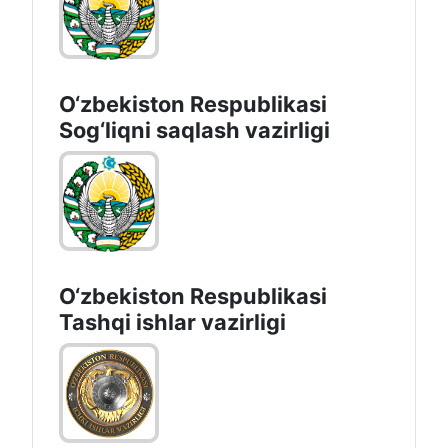
O‘zbеkistоn Rеspublikаsi
Sоg‘liqni saqlash vаzirligi
O‘zbеkistоn Rеspublikаsi
Tashqi ishlаr vаzirligi