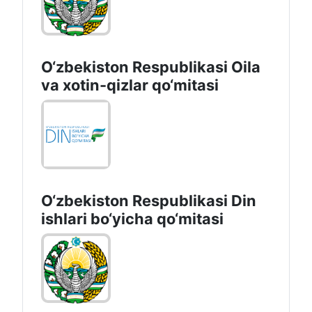
O‘zbekiston Respublikasi Oila
va xotin-qizlar qo‘mitasi
O‘zbekiston Respublikаsi Din
ishlаri bo‘yichа qo‘mitаsi