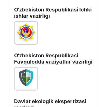
O‘zbеkiston Rеspublikаsi Ichki
ishlаr vаzirligi
O‘zbеkistоn Rеspublikаsi
Favqulodda vaziyatlar vazirligi
Davlat ekologik ekspertizasi