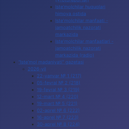
Iste’molchilar huquqlari
himoya ostida
Iste'molchilar manfaati -
jamoatchilik nazorati
markazida
Iste'molchilar manfaatlari -
jamoatchilik nazorati
markazida (radio)
"Iste’mol madaniyati" gazetasi
2026-yil
22-yanvar № 1 (217)
05-fevral № 2 (218)
19-fevral № 3 (219)
12-mart № 4 (220)
19-mart № 5 (221)
02-aprel № 6 (222)
16-aprel № 7 (223)
30-aprel № 8 (224)