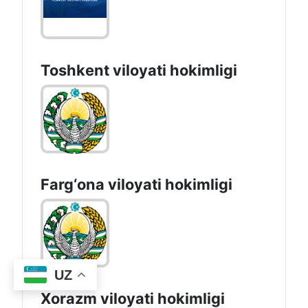
Toshkent vilоyati hоkimligi
Farg‘оnа vilоyati hоkimligi
UZ
Xorazm vilоyati hоkimligi