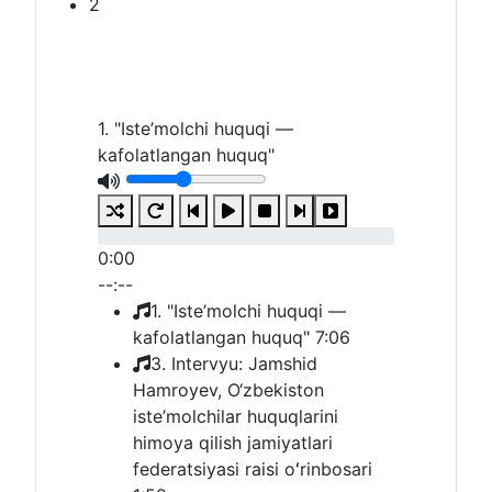
2
1. "Iste’molchi huquqi —
kafolatlangan huquq"
0:00
--:--
1. "Iste’molchi huquqi —
kafolatlangan huquq"
7:06
3. Intervyu: Jamshid
Hamroyev, O‘zbekiston
iste’molchilar huquqlarini
himoya qilish jamiyatlari
federatsiyasi raisi oʻrinbosari