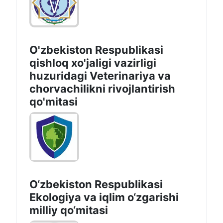
O'zbekiston Respublikasi
qishloq xo'jaligi vazirligi
huzuridagi Veterinariya va
chorvachilikni rivojlantirish
qo'mitasi
O‘zbekiston Respublikasi
Ekologiya va iqlim o‘zgarishi
milliy qo‘mitasi