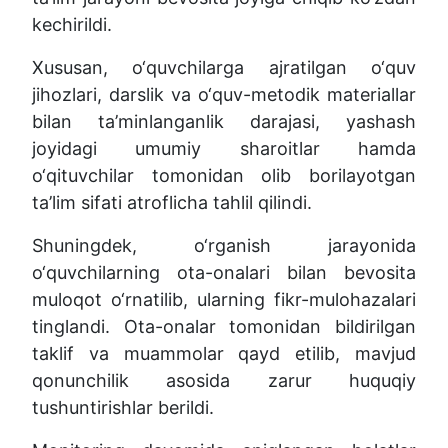
kechirildi.
Xususan, o‘quvchilarga ajratilgan o‘quv
jihozlari, darslik va o‘quv-metodik materiallar
bilan ta’minlanganlik darajasi, yashash
joyidagi umumiy sharoitlar hamda
o‘qituvchilar tomonidan olib borilayotgan
ta’lim sifati atroflicha tahlil qilindi.
Shuningdek, o‘rganish jarayonida
o‘quvchilarning ota-onalari bilan bevosita
muloqot o‘rnatilib, ularning fikr-mulohazalari
tinglandi. Ota-onalar tomonidan bildirilgan
taklif va muammolar qayd etilib, mavjud
qonunchilik asosida zarur huquqiy
tushuntirishlar berildi.