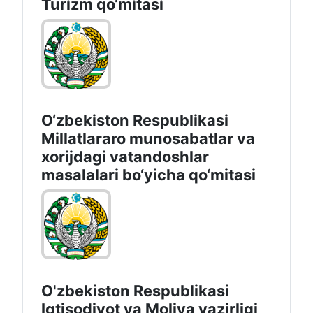
Turizm qo‘mitasi
O‘zbekiston Respublikasi
Millatlararo munosabatlar va
xorijdagi vatandoshlar
masalalari bo‘yicha qo‘mitasi
O'zbekiston Respublikasi
Iqtisodiyot vа Moliya vazirligi