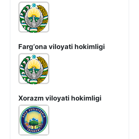
Farg‘оnа vilоyati hоkimligi
Xorazm vilоyati hоkimligi