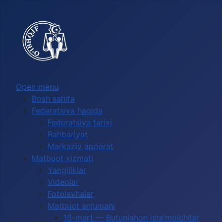
Выберите язык
Open menu
Bosh sahifa
Federatsiya haqida
Federatsiya tarixi
Rahbariyat
Markaziy apparat
Matbuot xizmati
Yangiliklar
Videolar
Fotolavhalar
Matbuot anjumani
15-mart — Butunjahon iste’molchilar