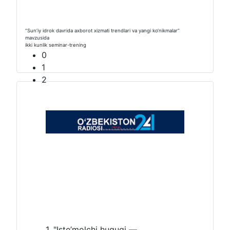
“Sunʼiy idrok davrida axborot xizmati trendlari va yangi ko‘nikmalar”
mavzusida
ikki kunlik seminar-trening
0
1
2
1. "Iste’molchi huquqi —