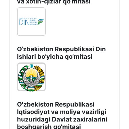
va xotin-qizlar qo‘mitasi
O‘zbekiston Respublikаsi Din
ishlаri bo‘yichа qo‘mitаsi
O'zbekiston Respublikasi
Iqtisodiyot va moliya vazirligi
huzuridаgi Dаvlаt zаxirаlаrini
boshqаrish qo‘mitаsi