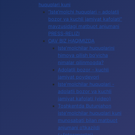
huquqlari kuni
“Iste’molchi huquqlari – adolatli
bozor va kuchli jamiyat kafolati”
mavzusidagi matbuot anjumani
PRESS-RELIZI
OAV BIZ HAQIMIZDA
Iste'molchilar huquqlarini
himoya qilish bo‘yicha
nimalar qilinmoqda?
Adolatli bozor - kuchli
jamiyat poydevori
Iste'molchilar huquqlari -
adolatli bozor va kuchli
jamiyat kafolati (video)
Toshkentda Butunjahon
iste'molchilar huquqlari kuni
munosabati bilan matbuot
anjumani o‘tkazildi
(+fotoreportaj)