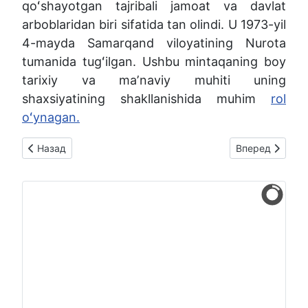
qoʻshayotgan tajribali jamoat va davlat
arboblaridan biri sifatida tan olindi. U 1973-yil
4-mayda Samarqand viloyatining Nurota
tumanida tugʻilgan. Ushbu mintaqaning boy
tarixiy va maʼnaviy muhiti uning
shaxsiyatining shakllanishida muhim
rol
oʻynagan.
Предыдущий: Federatsiya raisi hamda Andijon viloyati hokimi,
Следующий: Sud q
Назад
Вперед