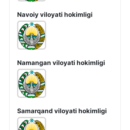
Navoiy vilоyati hоkimligi
Namangan vilоyati hоkimligi
Samarqand viloyati hokimligi