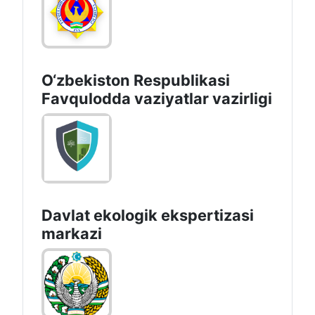
O‘zbеkistоn Rеspublikаsi
Favqulodda vaziyatlar vazirligi
Davlat ekologik ekspertizasi
markazi