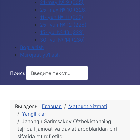
21-may № 9 (225)
25-may № 10 (226)
11-iyun № 11 (227)
25-iyun № 12 (228)
15-iyul № 13 (229)
30-iyul № 14 (230)
Bog‘lanish
Murojaat yo‘llash
Поиск
Вы здесь:
Главная
Matbuot xizmati
Yangiliklar
Jahongir Sarimsakov Oʻzbekistonning
tajribali jamoat va davlat arboblaridan biri
sifatida eʼtirof etildi