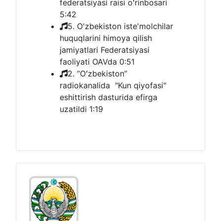
federatsiyasi raisi oʻrinbosari
5:42
5. O'zbekiston iste'molchilar
huquqlarini himoya qilish
jamiyatlari Federatsiyasi
faoliyati OAVda
0:51
2. “Oʻzbekiston”
radiokanalida "Kun qiyofasi"
eshittirish dasturida efirga
uzatildi
1:19