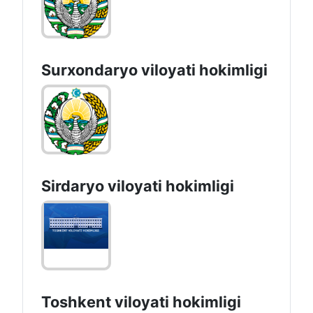
Surxondaryo vilоyati hоkimligi
Sirdaryo vilоyati hоkimligi
Toshkent vilоyati hоkimligi