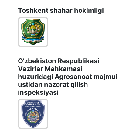
Toshkеnt shаhаr hоkimligi
O‘zbekiston Respublikasi
Vazirlar Mahkamasi
huzuridagi Agrosanoat majmui
ustidan nazorat qilish
inspeksiyasi