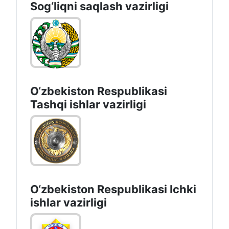
Sоg‘liqni saqlash vаzirligi
O‘zbеkistоn Rеspublikаsi
Tashqi ishlаr vаzirligi
O‘zbеkiston Rеspublikаsi Ichki
ishlаr vаzirligi