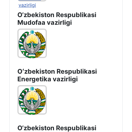
O‘zbekiston Respublikasi
Mudofaa vazirligi
Oʻzbekiston Respublikasi
Energetika vazirligi
O‘zbеkistоn Rеspublikаsi