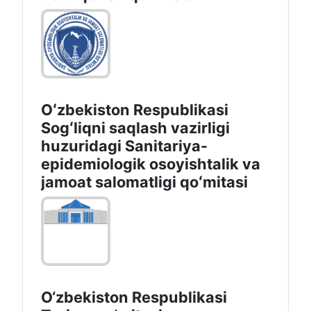
Oʻzbekiston Respublikasi
Sogʻliqni saqlash vazirligi
huzuridagi Sanitariya-
epidemiologik osoyishtalik va
jamoat salomatligi qoʻmitasi
O‘zbekiston Respublikasi