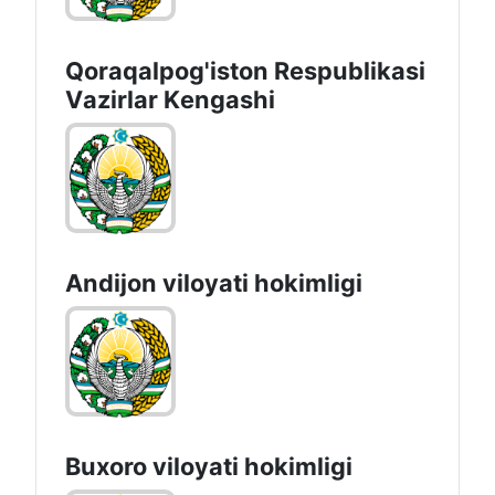
Qoraqalpog'iston Rеspublikаsi
Vаzirlаr Kеngаshi
Andijon vilоyati hоkimligi
Buxoro viloyati hokimligi