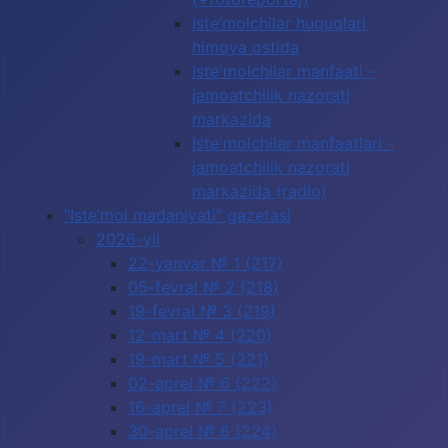
Iste’molchilar huquqlari
himoya ostida
Iste'molchilar manfaati -
jamoatchilik nazorati
markazida
Iste'molchilar manfaatlari -
jamoatchilik nazorati
markazida (radio)
"Iste’mol madaniyati" gazetasi
2026-yil
22-yanvar № 1 (217)
05-fevral № 2 (218)
19-fevral № 3 (219)
12-mart № 4 (220)
19-mart № 5 (221)
02-aprel № 6 (222)
16-aprel № 7 (223)
30-aprel № 8 (224)