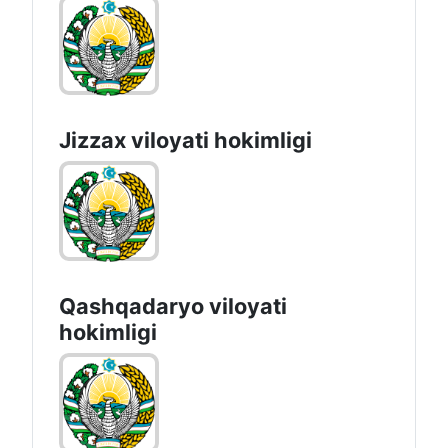
Jizzах vilоyati hоkimligi
Qashqadaryo viloyati
hоkimligi