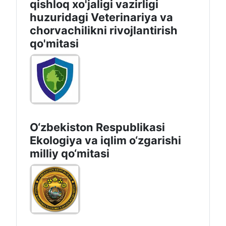
qishloq xo'jaligi vazirligi
huzuridagi Veterinariya va
chorvachilikni rivojlantirish
qo'mitasi
O‘zbekiston Respublikasi
Ekologiya va iqlim o‘zgarishi
milliy qo‘mitasi