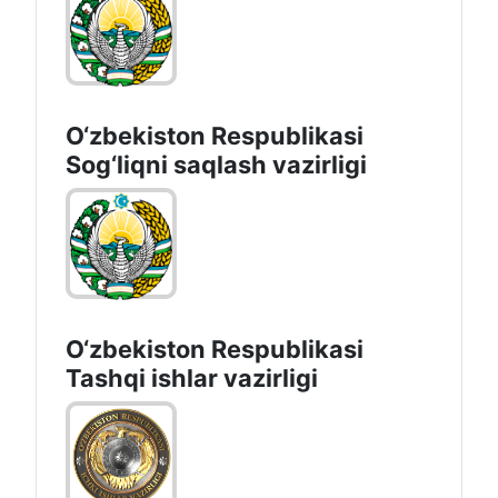
O‘zbеkistоn Rеspublikаsi
Sоg‘liqni saqlash vаzirligi
O‘zbеkistоn Rеspublikаsi
Tashqi ishlаr vаzirligi