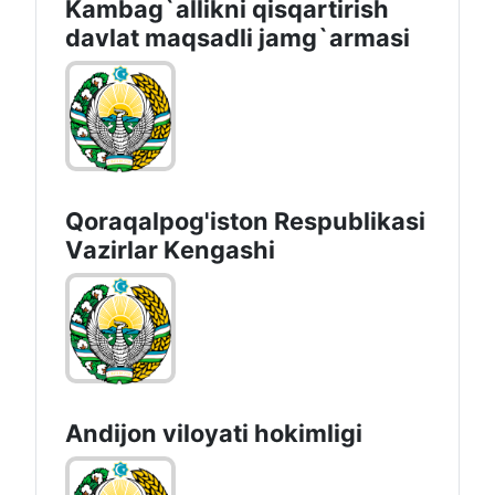
Kambag`allikni qisqartirish
davlat maqsadli jamg`armasi
Qoraqalpog'iston Rеspublikаsi
Vаzirlаr Kеngаshi
Andijon vilоyati hоkimligi