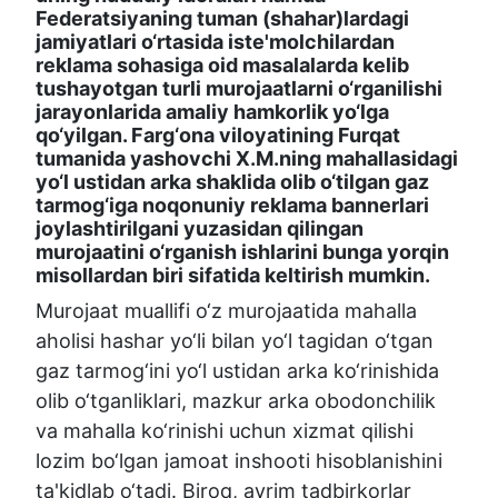
Federatsiyaning tuman (shahar)lardagi
jamiyatlari o‘rtasida iste'molchilardan
reklama sohasiga oid masalalarda kelib
tushayotgan turli murojaatlarni o‘rganilishi
jarayonlarida amaliy hamkorlik yo‘lga
qo‘yilgan. Farg‘ona viloyatining Furqat
tumanida yashovchi X.M.ning mahallasidagi
yo‘l ustidan arka shaklida olib o‘tilgan gaz
tarmog‘iga noqonuniy reklama bannerlari
joylashtirilgani yuzasidan qilingan
murojaatini o‘rganish ishlarini bunga yorqin
misollardan biri sifatida keltirish mumkin.
Murojaat muallifi o‘z murojaatida mahalla
aholisi hashar yo‘li bilan yo‘l tagidan o‘tgan
gaz tarmog‘ini yo‘l ustidan arka ko‘rinishida
olib o‘tganliklari, mazkur arka obodonchilik
va mahalla ko‘rinishi uchun xizmat qilishi
lozim bo‘lgan jamoat inshooti hisoblanishini
ta'kidlab o‘tadi. Biroq, ayrim tadbirkorlar