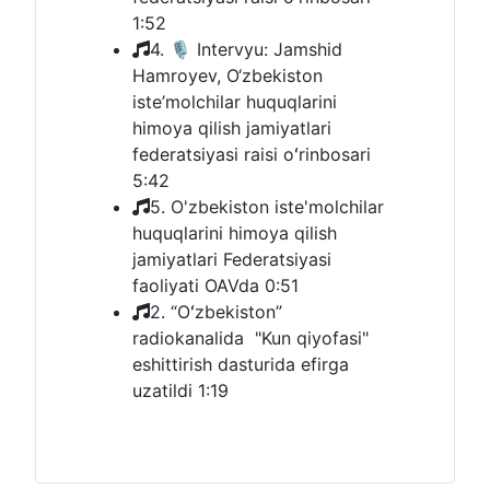
1:52
4. 🎙 Intervyu: Jamshid
Hamroyev, O‘zbekiston
iste’molchilar huquqlarini
himoya qilish jamiyatlari
federatsiyasi raisi oʻrinbosari
5:42
5. O'zbekiston iste'molchilar
huquqlarini himoya qilish
jamiyatlari Federatsiyasi
faoliyati OAVda
0:51
2. “Oʻzbekiston”
radiokanalida "Kun qiyofasi"
eshittirish dasturida efirga
uzatildi
1:19