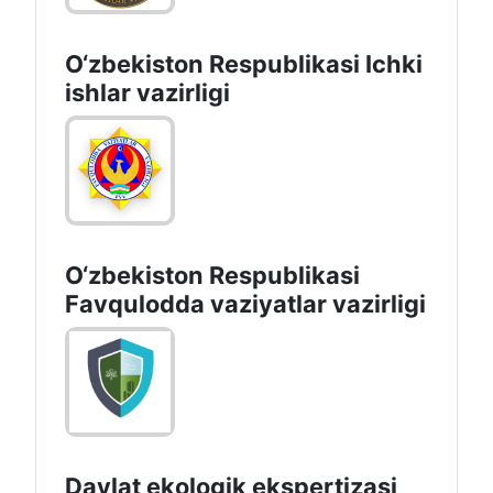
O‘zbеkiston Rеspublikаsi Ichki
ishlаr vаzirligi
O‘zbеkistоn Rеspublikаsi
Favqulodda vaziyatlar vazirligi
Davlat ekologik ekspertizasi