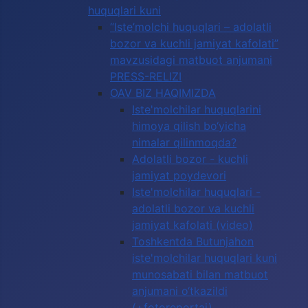
huquqlari kuni
“Iste’molchi huquqlari – adolatli
bozor va kuchli jamiyat kafolati”
mavzusidagi matbuot anjumani
PRESS-RELIZI
OAV BIZ HAQIMIZDA
Iste'molchilar huquqlarini
himoya qilish bo‘yicha
nimalar qilinmoqda?
Adolatli bozor - kuchli
jamiyat poydevori
Iste'molchilar huquqlari -
adolatli bozor va kuchli
jamiyat kafolati (video)
Toshkentda Butunjahon
iste'molchilar huquqlari kuni
munosabati bilan matbuot
anjumani o‘tkazildi
(+fotoreportaj)