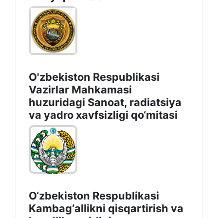
O'zbekiston Respublikasi
Vazirlar Mahkamasi
huzuridagi Sanoat, radiatsiya
va yadro xavfsizligi qo‘mitasi
O‘zbekiston Respublikasi
Kambag‘allikni qisqartirish va