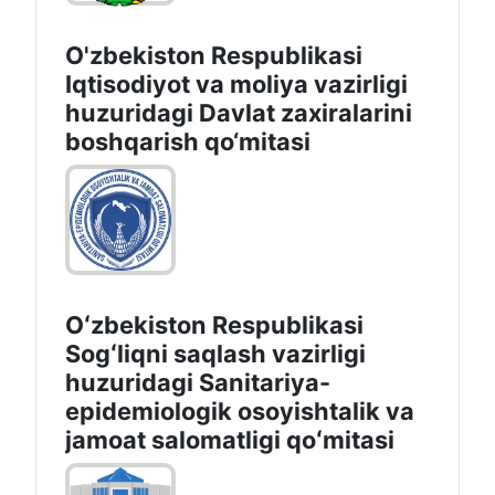
O'zbekiston Respublikasi
Iqtisodiyot va moliya vazirligi
huzuridаgi Dаvlаt zаxirаlаrini
boshqаrish qo‘mitаsi
Oʻzbekiston Respublikasi
Sogʻliqni saqlash vazirligi
huzuridagi Sanitariya-
epidemiologik osoyishtalik va
jamoat salomatligi qoʻmitasi