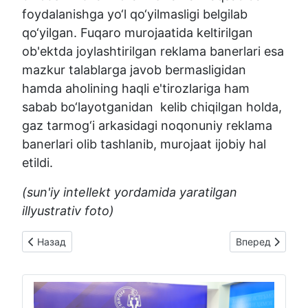
foydalanishga yo‘l qo‘yilmasligi belgilab
qo‘yilgan. Fuqaro murojaatida keltirilgan
ob'ektda joylashtirilgan reklama banerlari esa
mazkur talablarga javob bermasligidan
hamda aholining haqli e'tirozlariga ham
sabab bo‘layotganidan kelib chiqilgan holda,
gaz tarmog‘i arkasidagi noqonuniy reklama
banerlari olib tashlanib, murojaat ijobiy hal
etildi.
(sun'iy intellekt yordamida yaratilgan
illyustrativ foto)
Предыдущий: ISTE’MOLCHINING MUROJAATI IJOBIY HAL ET
Следующий: Beepu
Назад
Вперед