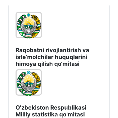
Raqobatni rivojlantirish va
isteʼmolchilar huquqlarini
himoya qilish qo‘mitasi
O'zbekiston Respublikasi
Milliy statistika qo'mitasi