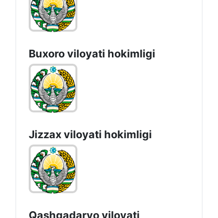
Buxoro viloyati hokimligi
Jizzах vilоyati hоkimligi
Qashqadaryo viloyati