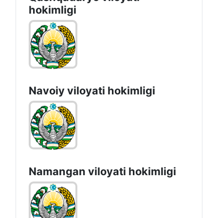
hоkimligi
Navoiy vilоyati hоkimligi
Namangan vilоyati hоkimligi