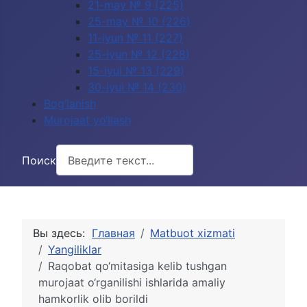
21-may № 9 (225)
25-may № 10 (226)
11-iyun № 11 (227)
25-iyun № 12 (228)
15-iyul № 13 (229)
30-iyul № 14 (230)
Bog‘lanish
Murojaat yo‘llash
Поиск
Вы здесь:
Главная
Matbuot xizmati
Yangiliklar
Raqobat qo‘mitasiga kelib tushgan
murojaat o‘rganilishi ishlarida amaliy
hamkorlik olib borildi