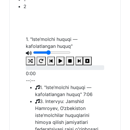
2
1. "Iste’molchi huquqi —
kafolatlangan huquq"
0:00
--:--
1. "Iste’molchi huquqi —
kafolatlangan huquq"
7:06
3. Intervyu: Jamshid
Hamroyev, O‘zbekiston
iste’molchilar huquqlarini
himoya qilish jamiyatlari
federatsiyasi raisi oʻrinbosari