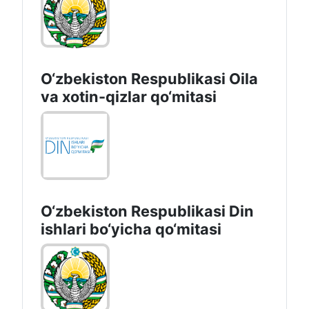
O‘zbekiston Respublikasi Oila
va xotin-qizlar qo‘mitasi
O‘zbekiston Respublikаsi Din
ishlаri bo‘yichа qo‘mitаsi