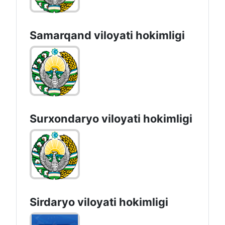
Samarqand viloyati hokimligi
Surxondaryo vilоyati hоkimligi
Sirdaryo vilоyati hоkimligi