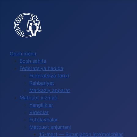
Выберите язык
Open menu
Bosh sahifa
Federatsiya haqida
Federatsiya tarixi
Rahbariyat
Markaziy apparat
Matbuot xizmati
Yangiliklar
Videolar
Fotolavhalar
Matbuot anjumani
15-mart — Butunjahon iste’molchilar