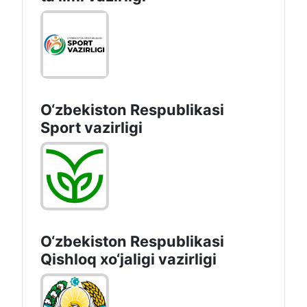
O‘zbekiston Respublikasi
Sport vazirligi
O‘zbekiston Respublikasi
Qishloq хo‘jаligi vаzirligi