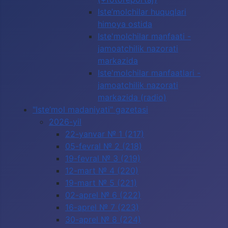
Iste’molchilar huquqlari
himoya ostida
Iste'molchilar manfaati -
jamoatchilik nazorati
markazida
Iste'molchilar manfaatlari -
jamoatchilik nazorati
markazida (radio)
"Iste’mol madaniyati" gazetasi
2026-yil
22-yanvar № 1 (217)
05-fevral № 2 (218)
19-fevral № 3 (219)
12-mart № 4 (220)
19-mart № 5 (221)
02-aprel № 6 (222)
16-aprel № 7 (223)
30-aprel № 8 (224)