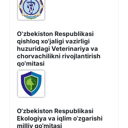
O'zbekiston Respublikasi
qishloq xo'jaligi vazirligi
huzuridagi Veterinariya va
chorvachilikni rivojlantirish
qo'mitasi
O‘zbekiston Respublikasi
Ekologiya va iqlim o‘zgarishi
milliy qo‘mitasi