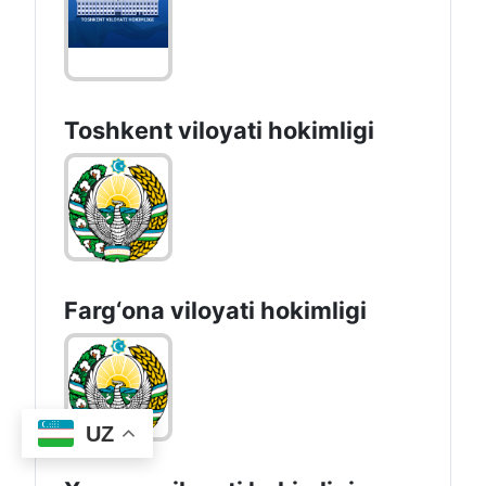
Toshkent vilоyati hоkimligi
Farg‘оnа vilоyati hоkimligi
UZ