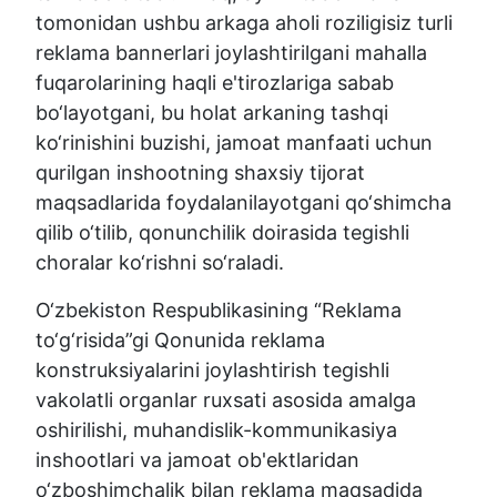
tomonidan ushbu arkaga aholi roziligisiz turli
reklama bannerlari joylashtirilgani mahalla
fuqarolarining haqli e'tirozlariga sabab
bo‘layotgani, bu holat arkaning tashqi
ko‘rinishini buzishi, jamoat manfaati uchun
qurilgan inshootning shaxsiy tijorat
maqsadlarida foydalanilayotgani qo‘shimcha
qilib o‘tilib, qonunchilik doirasida tegishli
choralar ko‘rishni so‘raladi.
O‘zbekiston Respublikasining “Reklama
to‘g‘risida”gi Qonunida reklama
konstruksiyalarini joylashtirish tegishli
vakolatli organlar ruxsati asosida amalga
oshirilishi, muhandislik-kommunikasiya
inshootlari va jamoat ob'ektlaridan
o‘zboshimchalik bilan reklama maqsadida