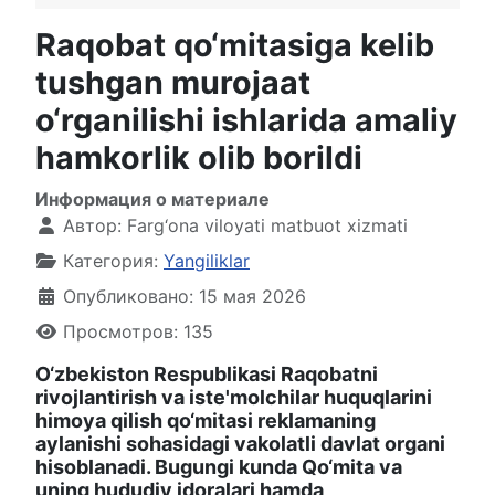
Raqobat qo‘mitasiga kelib
tushgan murojaat
o‘rganilishi ishlarida amaliy
hamkorlik olib borildi
Информация о материале
Автор:
Farg‘ona viloyati matbuot xizmati
Категория:
Yangiliklar
Опубликовано: 15 мая 2026
Просмотров: 135
O‘zbekiston Respublikasi Raqobatni
rivojlantirish va iste'molchilar huquqlarini
himoya qilish qo‘mitasi reklamaning
aylanishi sohasidagi vakolatli davlat organi
hisoblanadi. Bugungi kunda Qo‘mita va
uning hududiy idoralari hamda