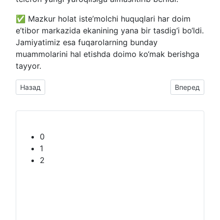
✅ Mazkur holat iste’molchi huquqlari har doim
e’tibor markazida ekanining yana bir tasdig‘i bo‘ldi.
Jamiyatimiz esa fuqarolarning bunday
muammolarini hal etishda doimo ko‘mak berishga
tayyor.
Предыдущий: AGROBANK BILAN TUZILGAN ONLAYN KREDI
Следующий: Is
Назад
Вперед
0
1
2