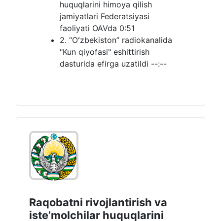
huquqlarini himoya qilish
jamiyatlari Federatsiyasi
faoliyati OAVda
0:51
2. “Oʻzbekiston” radiokanalida
"Kun qiyofasi" eshittirish
dasturida efirga uzatildi
--:--
Raqobatni rivojlantirish va
isteʼmolchilar huquqlarini