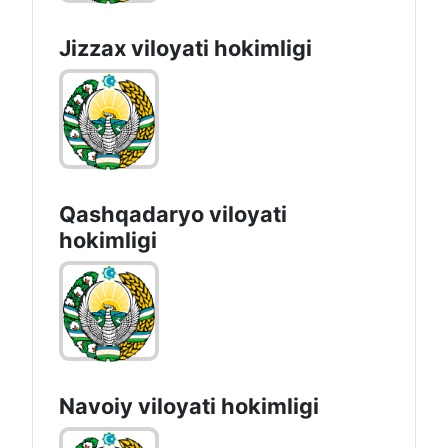
Jizzах vilоyati hоkimligi
Qashqadaryo viloyati
hоkimligi
Navoiy vilоyati hоkimligi