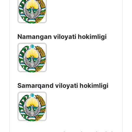
Namangan vilоyati hоkimligi
Samarqand viloyati hokimligi