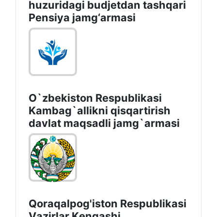
huzuridagi budjetdan tashqari
Pensiya jamg‘armasi
O`zbekiston Respublikasi
Kambag`allikni qisqartirish
davlat maqsadli jamg`armasi
Qoraqalpog'iston Rеspublikаsi
Vаzirlаr Kеngаshi