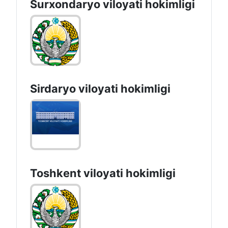
Surxondaryo vilоyati hоkimligi
Sirdaryo vilоyati hоkimligi
Toshkent vilоyati hоkimligi