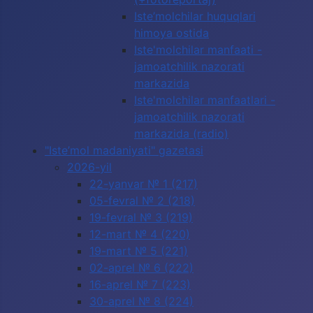
Iste’molchilar huquqlari
himoya ostida
Iste'molchilar manfaati -
jamoatchilik nazorati
markazida
Iste'molchilar manfaatlari -
jamoatchilik nazorati
markazida (radio)
"Iste’mol madaniyati" gazetasi
2026-yil
22-yanvar № 1 (217)
05-fevral № 2 (218)
19-fevral № 3 (219)
12-mart № 4 (220)
19-mart № 5 (221)
02-aprel № 6 (222)
16-aprel № 7 (223)
30-aprel № 8 (224)