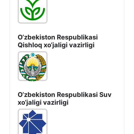
O‘zbekiston Respublikasi
Qishloq хo‘jаligi vаzirligi
O‘zbekiston Respublikasi Suv
хo‘jaligi vazirligi