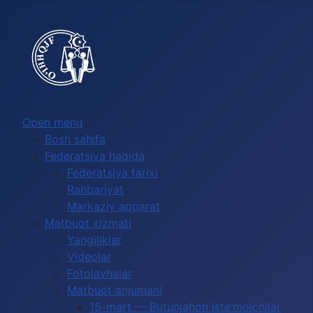
Выберите язык
Open menu
Bosh sahifa
Federatsiya haqida
Federatsiya tarixi
Rahbariyat
Markaziy apparat
Matbuot xizmati
Yangiliklar
Videolar
Fotolavhalar
Matbuot anjumani
15-mart — Butunjahon iste’molchilar