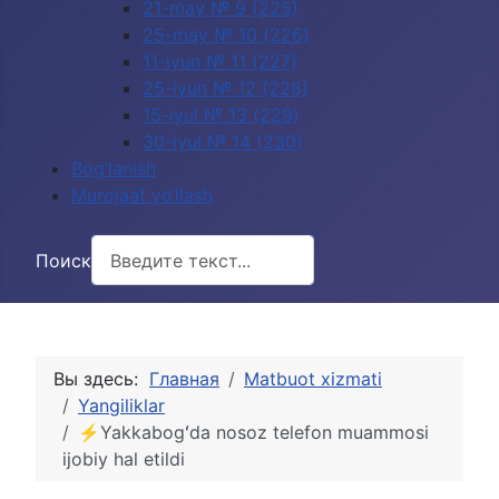
21-may № 9 (225)
25-may № 10 (226)
11-iyun № 11 (227)
25-iyun № 12 (228)
15-iyul № 13 (229)
30-iyul № 14 (230)
Bog‘lanish
Murojaat yo‘llash
Поиск
Вы здесь:
Главная
Matbuot xizmati
Yangiliklar
⚡️Yakkabogʻda nosoz telefon muammosi
ijobiy hal etildi