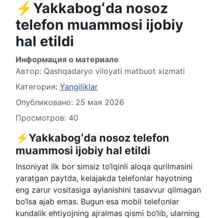
⚡️Yakkabogʻda nosoz
telefon muammosi ijobiy
hal etildi
Информация о материале
Автор:
Qashqadaryo viloyati matbuot xizmati
Категория:
Yangiliklar
Опубликовано: 25 мая 2026
Просмотров: 40
⚡️Yakkabogʻda nosoz telefon
muammosi ijobiy hal etildi
Insoniyat ilk bor simsiz to‘lqinli aloqa qurilmasini
yaratgan paytda, kelajakda telefonlar hayotning
eng zarur vositasiga aylanishini tasavvur qilmagan
bo‘lsa ajab emas. Bugun esa mobil telefonlar
kundalik ehtiyojning ajralmas qismi bo‘lib, ularning