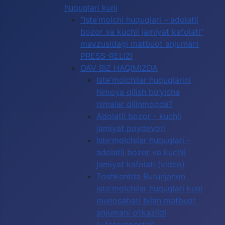
huquqlari kuni
“Iste’molchi huquqlari – adolatli
bozor va kuchli jamiyat kafolati”
mavzusidagi matbuot anjumani
PRESS-RELIZI
OAV BIZ HAQIMIZDA
Iste'molchilar huquqlarini
himoya qilish bo‘yicha
nimalar qilinmoqda?
Adolatli bozor - kuchli
jamiyat poydevori
Iste'molchilar huquqlari -
adolatli bozor va kuchli
jamiyat kafolati (video)
Toshkentda Butunjahon
iste'molchilar huquqlari kuni
munosabati bilan matbuot
anjumani o‘tkazildi
(+fotoreportaj)