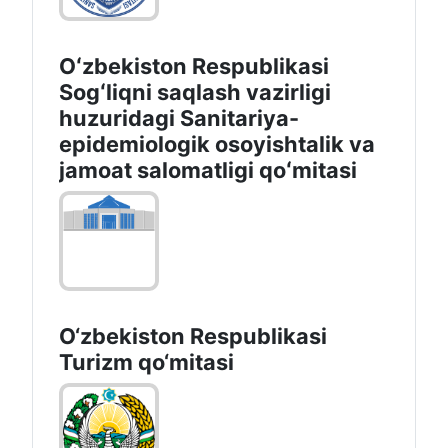
Oʻzbekiston Respublikasi
Sogʻliqni saqlash vazirligi
huzuridagi Sanitariya-
epidemiologik osoyishtalik va
jamoat salomatligi qoʻmitasi
O‘zbekiston Respublikasi
Turizm qo‘mitasi