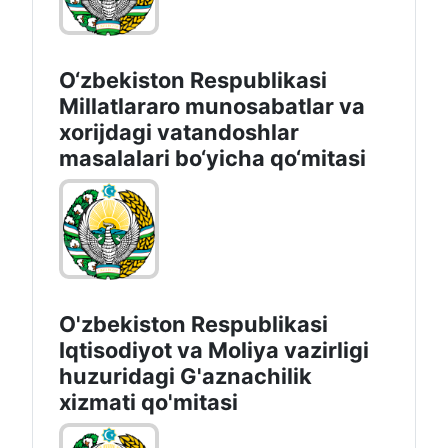
O‘zbekiston Respublikasi
Millatlararo munosabatlar va
xorijdagi vatandoshlar
masalalari bo‘yicha qo‘mitasi
O'zbekiston Respublikasi
Iqtisodiyot vа Moliya vazirligi
huzuridagi G'aznachilik
xizmati qo'mitasi