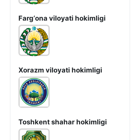
Farg‘оnа vilоyati hоkimligi
Xorazm vilоyati hоkimligi
Toshkеnt shаhаr hоkimligi