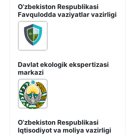
O‘zbеkistоn Rеspublikаsi
Favqulodda vaziyatlar vazirligi
Davlat ekologik ekspertizasi
markazi
O‘zbekiston Respublikasi
Iqtisodiyot va moliya vazirligi