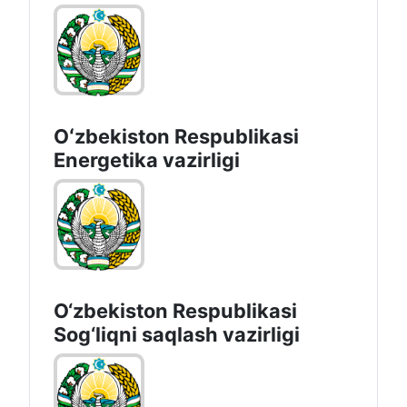
Oʻzbekiston Respublikasi
Energetika vazirligi
O‘zbеkistоn Rеspublikаsi
Sоg‘liqni saqlash vаzirligi