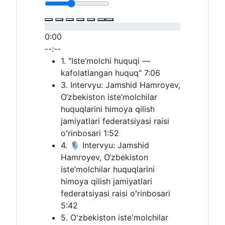
0:00
--:--
1. "Iste’molchi huquqi —
kafolatlangan huquq"
7:06
3. Intervyu: Jamshid Hamroyev,
O‘zbekiston iste’molchilar
huquqlarini himoya qilish
jamiyatlari federatsiyasi raisi
oʻrinbosari
1:52
4. 🎙 Intervyu: Jamshid
Hamroyev, O‘zbekiston
iste’molchilar huquqlarini
himoya qilish jamiyatlari
federatsiyasi raisi oʻrinbosari
5:42
5. O'zbekiston iste'molchilar