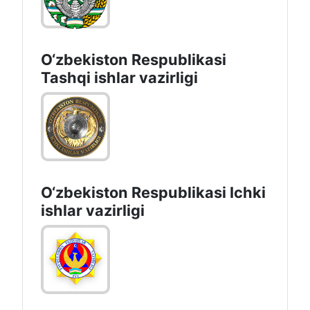
O‘zbеkistоn Rеspublikаsi
Tashqi ishlаr vаzirligi
O‘zbеkiston Rеspublikаsi Ichki
ishlаr vаzirligi