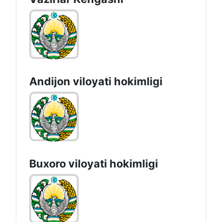
Andijon vilоyati hоkimligi
Buxoro viloyati hokimligi