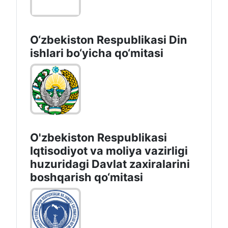
O‘zbekiston Respublikаsi Din
ishlаri bo‘yichа qo‘mitаsi
O'zbekiston Respublikasi
Iqtisodiyot va moliya vazirligi
huzuridаgi Dаvlаt zаxirаlаrini
boshqаrish qo‘mitаsi