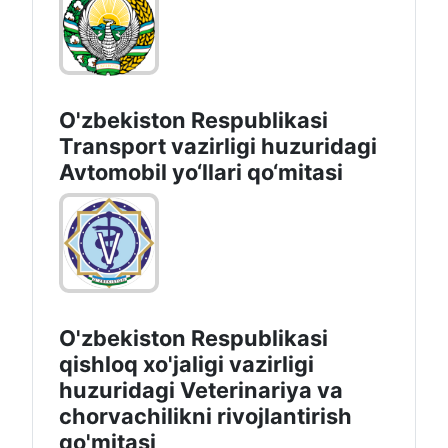
O'zbekiston Respublikasi
Transport vazirligi huzuridagi
Avtomobil yo‘llari qo‘mitasi
O'zbekiston Respublikasi
qishloq xo'jaligi vazirligi
huzuridagi Veterinariya va
chorvachilikni rivojlantirish
qo'mitasi