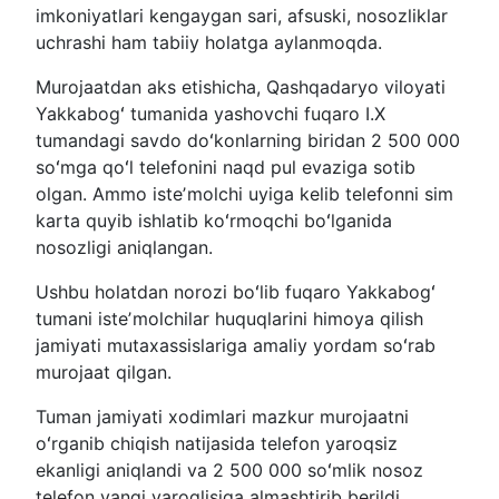
imkoniyatlari kengaygan sari, afsuski, nosozliklar
uchrashi ham tabiiy holatga aylanmoqda.
Murojaatdan aks etishicha, Qashqadaryo viloyati
Yakkabogʻ tumanida yashovchi fuqaro I.X
tumandagi savdo doʻkonlarning biridan 2 500 000
soʻmga qoʻl telefonini naqd pul evaziga sotib
olgan. Ammo isteʼmolchi uyiga kelib telefonni sim
karta quyib ishlatib koʻrmoqchi boʻlganida
nosozligi aniqlangan.
Ushbu holatdan norozi boʻlib fuqaro Yakkabogʻ
tumani isteʼmolchilar huquqlarini himoya qilish
jamiyati mutaxassislariga amaliy yordam soʻrab
murojaat qilgan.
Tuman jamiyati xodimlari mazkur murojaatni
oʻrganib chiqish natijasida telefon yaroqsiz
ekanligi aniqlandi va 2 500 000 soʻmlik nosoz
telefon yangi yaroqlisiga almashtirib berildi.