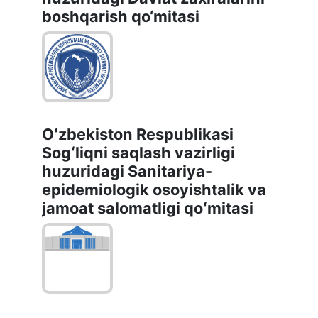
boshqаrish qo‘mitаsi
Oʻzbekiston Respublikasi
Sogʻliqni saqlash vazirligi
huzuridagi Sanitariya-
epidemiologik osoyishtalik va
jamoat salomatligi qoʻmitasi