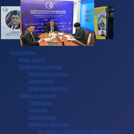
2027-yilda Global Congress O‘zbekistonda
Выберите язык
o‘tkazilishi kutilmoqda
Open menu
Bosh sahifa
Federatsiya haqida
Federatsiya tarixi
Rahbariyat
Markaziy apparat
Matbuot xizmati
Yangiliklar
Videolar
Fotolavhalar
Matbuot anjumani
15-mart — Butunjahon iste’molchilar