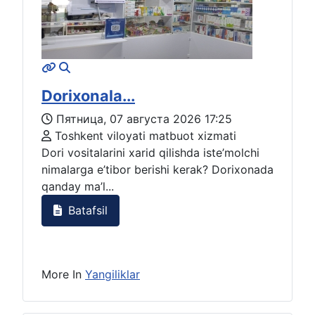
Dorixonala...
Пятница, 07 августа 2026 17:25
Toshkent viloyati matbuot xizmati
Dori vositalarini xarid qilishda iste’molchi
nimalarga e’tibor berishi kerak? Dorixonada
qanday ma’l...
Batafsil
More In
Yangiliklar