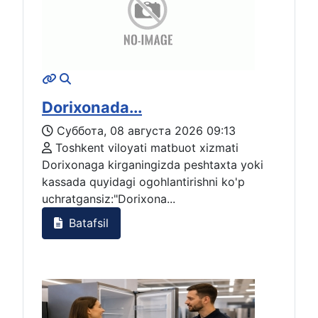
Dorixonada...
Суббота, 08 августа 2026 09:13
Toshkent viloyati matbuot xizmati
Dorixonaga kirganingizda peshtaxta yoki
kassada quyidagi ogohlantirishni ko'p
uchratgansiz:"Dorixona...
Batafsil