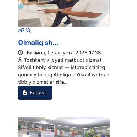
Olmaliq sh...
Пятница, 07 августа 2026 17:38
Toshkent viloyati matbuot xizmati
Sifatli tibbiy xizmat — iste’molchining
qonuniy huquqiAholiga ko‘rsatilayotgan
tibbiy xizmatlar sifa...
Batafsil