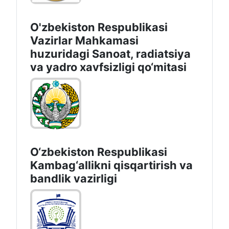
O'zbekiston Respublikasi
Vazirlar Mahkamasi
huzuridagi Sanoat, radiatsiya
va yadro xavfsizligi qo‘mitasi
O‘zbekiston Respublikasi
Kambag‘allikni qisqartirish va
bandlik vazirligi