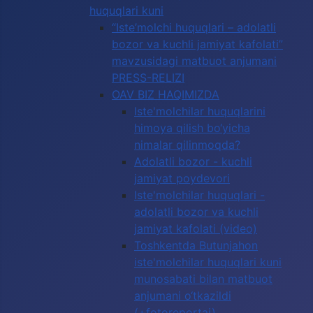
huquqlari kuni
“Iste’molchi huquqlari – adolatli
bozor va kuchli jamiyat kafolati”
mavzusidagi matbuot anjumani
PRESS-RELIZI
OAV BIZ HAQIMIZDA
Iste'molchilar huquqlarini
himoya qilish bo‘yicha
nimalar qilinmoqda?
Adolatli bozor - kuchli
jamiyat poydevori
Iste'molchilar huquqlari -
adolatli bozor va kuchli
jamiyat kafolati (video)
Toshkentda Butunjahon
iste'molchilar huquqlari kuni
munosabati bilan matbuot
anjumani o‘tkazildi
(+fotoreportaj)