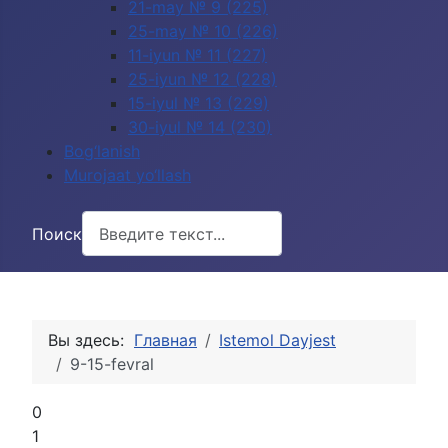
21-may № 9 (225)
25-may № 10 (226)
11-iyun № 11 (227)
25-iyun № 12 (228)
15-iyul № 13 (229)
30-iyul № 14 (230)
Bog‘lanish
Murojaat yo‘llash
Поиск
Вы здесь:
Главная
Istemol Dayjest
9-15-fevral
0
1