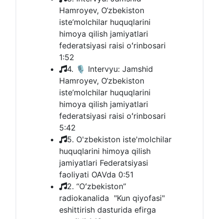
Hamroyev, O‘zbekiston
iste’molchilar huquqlarini
himoya qilish jamiyatlari
federatsiyasi raisi oʻrinbosari
1:52
4. 🎙 Intervyu: Jamshid
Hamroyev, O‘zbekiston
iste’molchilar huquqlarini
himoya qilish jamiyatlari
federatsiyasi raisi oʻrinbosari
5:42
5. O'zbekiston iste'molchilar
huquqlarini himoya qilish
jamiyatlari Federatsiyasi
faoliyati OAVda
0:51
2. “Oʻzbekiston”
radiokanalida "Kun qiyofasi"
eshittirish dasturida efirga