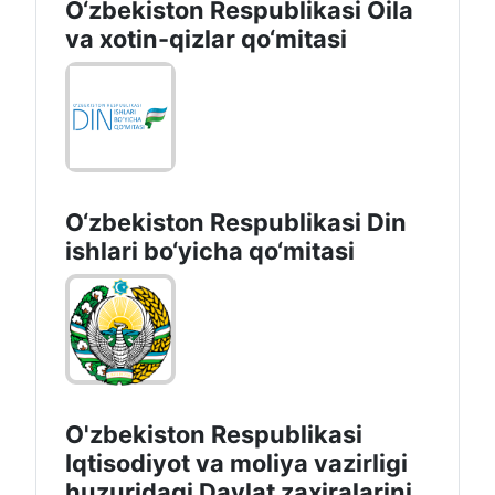
O‘zbekiston Respublikasi Oila
va xotin-qizlar qo‘mitasi
O‘zbekiston Respublikаsi Din
ishlаri bo‘yichа qo‘mitаsi
O'zbekiston Respublikasi
Iqtisodiyot va moliya vazirligi
huzuridаgi Dаvlаt zаxirаlаrini