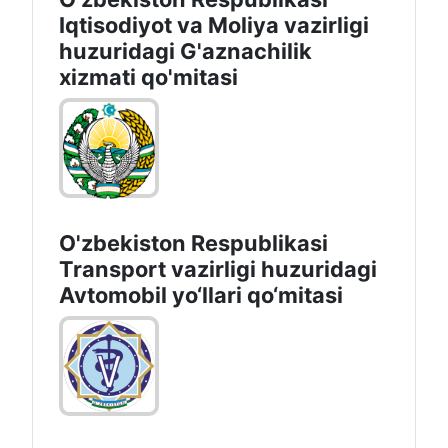
Iqtisodiyot vа Moliya vazirligi
huzuridagi G'aznachilik
xizmati qo'mitasi
O'zbekiston Respublikasi
Transport vazirligi huzuridagi
Avtomobil yo‘llari qo‘mitasi