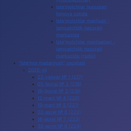
Iste’molchilar huquqlari
himoya ostida
Iste'molchilar manfaati -
jamoatchilik nazorati
markazida
Iste'molchilar manfaatlari -
jamoatchilik nazorati
markazida (radio)
"Iste’mol madaniyati" gazetasi
2026-yil
22-yanvar № 1 (217)
05-fevral № 2 (218)
19-fevral № 3 (219)
12-mart № 4 (220)
19-mart № 5 (221)
02-aprel № 6 (222)
16-aprel № 7 (223)
30-aprel № 8 (224)