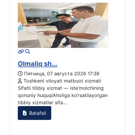
Olmaliq sh...
Пятница, 07 августа 2026 17:38
Toshkent viloyati matbuot xizmati
Sifatli tibbiy xizmat — iste’molchining
qonuniy huquqiAholiga ko‘rsatilayotgan
tibbiy xizmatlar sifa...
Batafsil