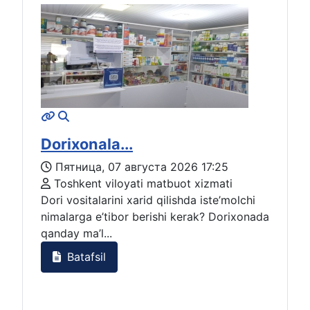
Dorixonala...
Пятница, 07 августа 2026 17:25
Toshkent viloyati matbuot xizmati
Dori vositalarini xarid qilishda iste’molchi
nimalarga e’tibor berishi kerak? Dorixonada
qanday ma’l...
Batafsil