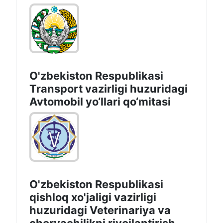
O'zbekiston Respublikasi
Transport vazirligi huzuridagi
Avtomobil yo‘llari qo‘mitasi
O'zbekiston Respublikasi
qishloq xo'jaligi vazirligi
huzuridagi Veterinariya va