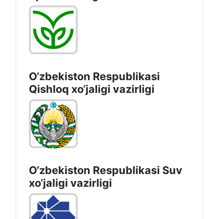
O‘zbekiston Respublikasi
Qishloq хo‘jаligi vаzirligi
O‘zbekiston Respublikasi Suv
хo‘jaligi vazirligi