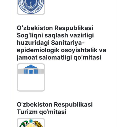
Oʻzbekiston Respublikasi
Sogʻliqni saqlash vazirligi
huzuridagi Sanitariya-
epidemiologik osoyishtalik va
jamoat salomatligi qoʻmitasi
O‘zbekiston Respublikasi
Turizm qo‘mitasi