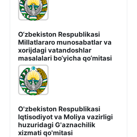
O‘zbekiston Respublikasi
Millatlararo munosabatlar va
xorijdagi vatandoshlar
masalalari bo‘yicha qo‘mitasi
O'zbekiston Respublikasi
Iqtisodiyot vа Moliya vazirligi
huzuridagi G'aznachilik
xizmati qo'mitasi