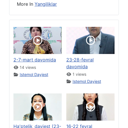
More In
Yangiliklar
2-7-mart davomida
23-28-fevral
davomida
14 views
1 views
Istemol Dayjest
Istemol Dayjest
Ha'ptelik_dayjest (23-
16-22 fevral