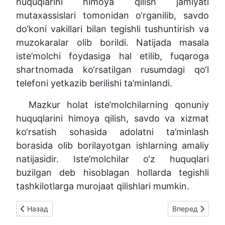
huquqlarini himoya qilish jamiyati
mutaxassislari tomonidan o‘rganilib, savdo
do‘koni vakillari bilan tegishli tushuntirish va
muzokaralar olib borildi. Natijada masala
iste’molchi foydasiga hal etilib, fuqaroga
shartnomada ko‘rsatilgan rusumdagi qo‘l
telefoni yetkazib berilishi ta’minlandi.
Mazkur holat iste’molchilarning qonuniy
huquqlarini himoya qilish, savdo va xizmat
ko‘rsatish sohasida adolatni ta’minlash
borasida olib borilayotgan ishlarning amaliy
natijasidir. Iste’molchilar o‘z huquqlari
buzilgan deb hisoblagan hollarda tegishli
tashkilotlarga murojaat qilishlari mumkin.
Предыдущий: Iste'molchilar huquqlari himoyada!
Следующий: T
Назад
Вперед