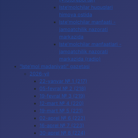
Iste’molchilar huquqlari
himoya ostida
Iste'molchilar manfaati -
jamoatchilik nazorati
markazida
Iste'molchilar manfaatlari -
jamoatchilik nazorati
markazida (radio)
"Iste’mol madaniyati" gazetasi
2026-yil
22-yanvar № 1 (217)
05-fevral № 2 (218)
19-fevral № 3 (219)
12-mart № 4 (220)
19-mart № 5 (221)
02-aprel № 6 (222)
16-aprel № 7 (223)
30-aprel № 8 (224)