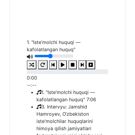
1. "Iste’molchi huquqi —
kafolatlangan huquq"
0:00
--:--
1. "Iste’molchi huquqi —
kafolatlangan huquq"
7:06
3. Intervyu: Jamshid
Hamroyev, O‘zbekiston
iste’molchilar huquqlarini
himoya qilish jamiyatlari