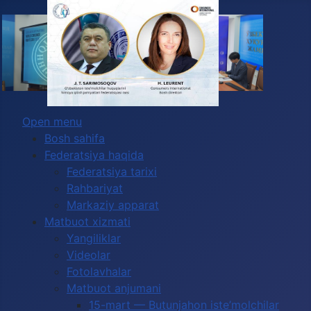
2027-yilda Global Congress O‘zbekistonda
Выберите язык
o‘tkazilishi kutilmoqda
Open menu
Bosh sahifa
Federatsiya haqida
Federatsiya tarixi
Rahbariyat
Markaziy apparat
Matbuot xizmati
Yangiliklar
Videolar
Fotolavhalar
Matbuot anjumani
15-mart — Butunjahon iste’molchilar