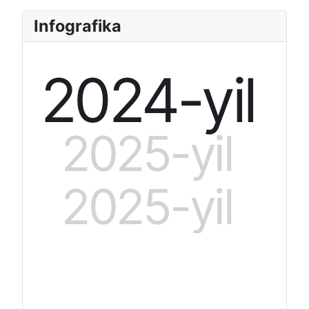
Infografika
2024-yil
2025-yil
2025-yil
O‘zbekiston iste’molchilar huquqla
O‘zbekiston is
himoya qilish jamiyatlari federatsi
himoya qilish j