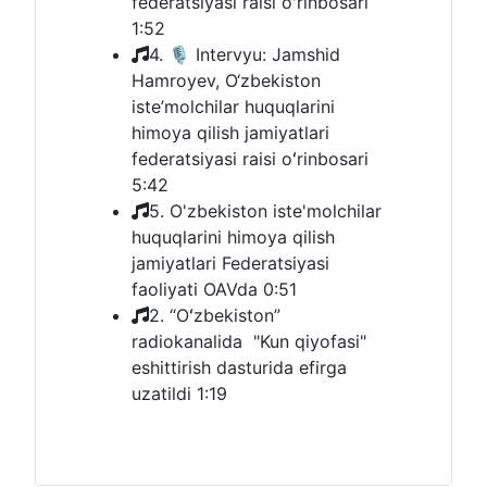
federatsiyasi raisi oʻrinbosari
1:52
4. 🎙 Intervyu: Jamshid
Hamroyev, O‘zbekiston
iste’molchilar huquqlarini
himoya qilish jamiyatlari
federatsiyasi raisi oʻrinbosari
5:42
5. O'zbekiston iste'molchilar
huquqlarini himoya qilish
jamiyatlari Federatsiyasi
faoliyati OAVda
0:51
2. “Oʻzbekiston”
radiokanalida "Kun qiyofasi"
eshittirish dasturida efirga
uzatildi
1:19