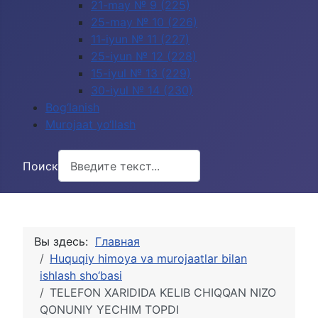
21-may № 9 (225)
25-may № 10 (226)
11-iyun № 11 (227)
25-iyun № 12 (228)
15-iyul № 13 (229)
30-iyul № 14 (230)
Bog‘lanish
Murojaat yo‘llash
Поиск
Вы здесь:
Главная
Huquqiy himoya va murojaatlar bilan
ishlash sho‘basi
TELEFON XARIDIDA KELIB CHIQQAN NIZO
QONUNIY YECHIM TOPDI