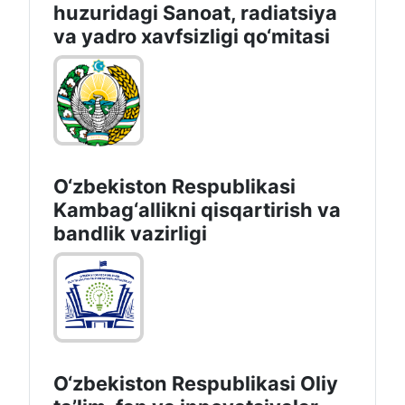
huzuridagi Sanoat, radiatsiya
va yadro xavfsizligi qo‘mitasi
O‘zbekiston Respublikasi
Kambag‘allikni qisqartirish va
bandlik vazirligi
O‘zbekiston Respublikasi Oliy