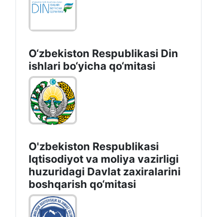
O‘zbekiston Respublikаsi Din
ishlаri bo‘yichа qo‘mitаsi
O'zbekiston Respublikasi
Iqtisodiyot va moliya vazirligi
huzuridаgi Dаvlаt zаxirаlаrini
boshqаrish qo‘mitаsi