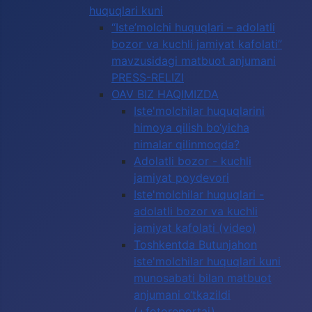
huquqlari kuni
“Iste’molchi huquqlari – adolatli
bozor va kuchli jamiyat kafolati”
mavzusidagi matbuot anjumani
PRESS-RELIZI
OAV BIZ HAQIMIZDA
Iste'molchilar huquqlarini
himoya qilish bo‘yicha
nimalar qilinmoqda?
Adolatli bozor - kuchli
jamiyat poydevori
Iste'molchilar huquqlari -
adolatli bozor va kuchli
jamiyat kafolati (video)
Toshkentda Butunjahon
iste'molchilar huquqlari kuni
munosabati bilan matbuot
anjumani o‘tkazildi
(+fotoreportaj)