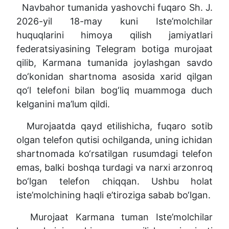
Navbahor tumanida yashovchi fuqaro Sh. J.
2026-yil 18-may kuni Iste’molchilar
huquqlarini himoya qilish jamiyatlari
federatsiyasining Telegram botiga murojaat
qilib, Karmana tumanida joylashgan savdo
do‘konidan shartnoma asosida xarid qilgan
qo‘l telefoni bilan bog‘liq muammoga duch
kelganini ma’lum qildi.
Murojaatda qayd etilishicha, fuqaro sotib
olgan telefon qutisi ochilganda, uning ichidan
shartnomada ko‘rsatilgan rusumdagi telefon
emas, balki boshqa turdagi va narxi arzonroq
bo‘lgan telefon chiqqan. Ushbu holat
iste’molchining haqli e’tiroziga sabab bo‘lgan.
Murojaat Karmana tuman Iste’molchilar