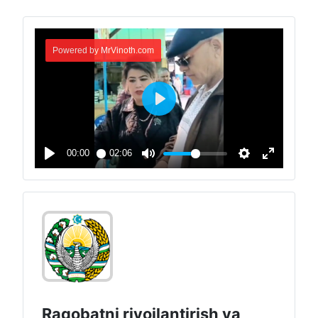
Raqobatni rivojlantirish va