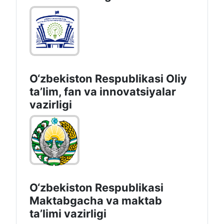
O‘zbekiston Respublikasi
Kambag‘allikni qisqartirish va
bandlik vazirligi
O‘zbekiston Respublikasi Oliy
taʼlim, fan va innovatsiyalar
vazirligi