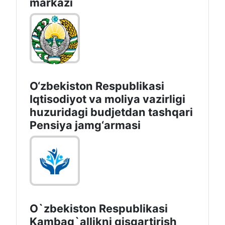
O‘zbеkistоn Rеspublikаsi
Favqulodda vaziyatlar vazirligi
Davlat ekologik ekspertizasi
markazi
O‘zbekiston Respublikasi
Iqtisodiyot va moliya vazirligi
huzuridagi budjetdan tashqari