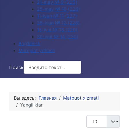
21-may № 9 (225)
25-may № 10 (226)
11-iyun № 11 (227)
25-iyun № 12 (228)
15-iyul № 13 (229)
30-iyul № 14 (230)
Bog‘lanish
Murojaat yo‘llash
Поиск
Вы здесь:
Главная
Matbuot xizmati
Yangiliklar
Кол-во строк: