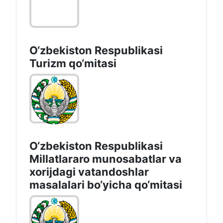
Oʻzbekiston Respublikasi
Sogʻliqni saqlash vazirligi
huzuridagi Sanitariya-
epidemiologik osoyishtalik va
jamoat salomatligi qoʻmitasi
O‘zbekiston Respublikasi
Turizm qo‘mitasi