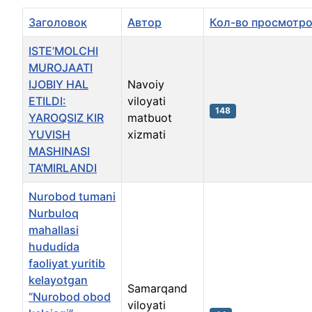
Заголовок
Автор
Кол-во просмотр
ISTE’MOLCHI
MUROJAATI
IJOBIY HAL
Navoiy
ETILDI:
viloyati
148
YAROQSIZ KIR
matbuot
YUVISH
xizmati
MASHINASI
TA’MIRLANDI
Nurobod tumani
Nurbuloq
mahallasi
hududida
faoliyat yuritib
kelayotgan
Samarqand
“Nurobod obod
viloyati