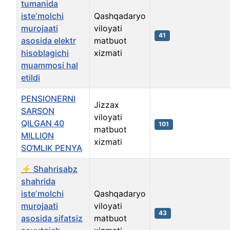
tumanida
isteʼmolchi
Qashqadaryo
murojaati
viloyati
41
asosida elektr
matbuot
hisoblagichi
xizmati
muammosi hal
etildi
PЕNSIONЕRNI
Jizzax
SARSON
viloyati
QILGAN 40
101
matbuot
MILLION
xizmati
SO‘MLIK PЕNYA
⚡️ Shahrisabz
shahrida
isteʼmolchi
Qashqadaryo
murojaati
viloyati
43
asosida sifatsiz
matbuot