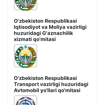
O‘zbekiston Respublikasi
Millatlararo munosabatlar va
xorijdagi vatandoshlar
masalalari bo‘yicha qo‘mitasi
O'zbekiston Respublikasi
Iqtisodiyot vа Moliya vazirligi
huzuridagi G'aznachilik
xizmati qo'mitasi