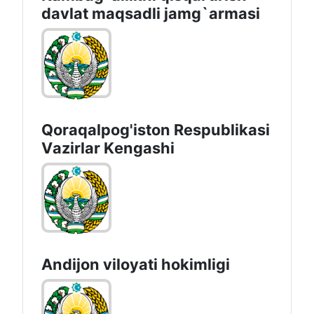
Pensiya jamg‘armasi
O`zbekiston Respublikasi
Kambag`allikni qisqartirish
davlat maqsadli jamg`armasi
Qoraqalpog'iston Rеspublikаsi
Vаzirlаr Kеngаshi