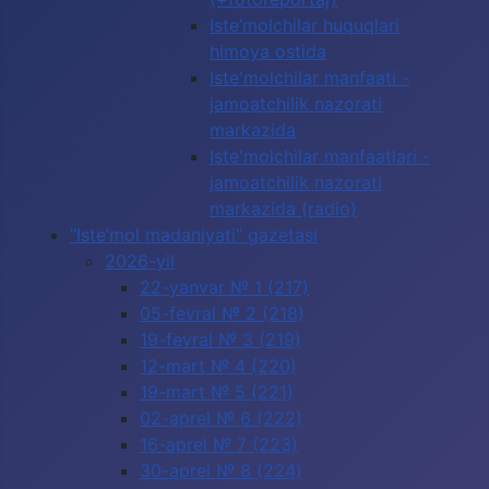
Iste’molchilar huquqlari
himoya ostida
Iste'molchilar manfaati -
jamoatchilik nazorati
markazida
Iste'molchilar manfaatlari -
jamoatchilik nazorati
markazida (radio)
"Iste’mol madaniyati" gazetasi
2026-yil
22-yanvar № 1 (217)
05-fevral № 2 (218)
19-fevral № 3 (219)
12-mart № 4 (220)
19-mart № 5 (221)
02-aprel № 6 (222)
16-aprel № 7 (223)
30-aprel № 8 (224)