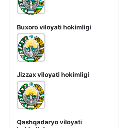
Andijon vilоyati hоkimligi
Buxoro viloyati hokimligi