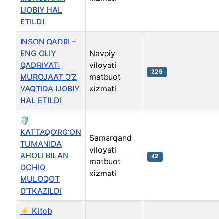
IJOBIY HAL
ETILDI
INSON QADRI –
ENG OLIY
Navoiy
QADRIYAT:
viloyati
229
MUROJAAT O‘Z
matbuot
VAQTIDA IJOBIY
xizmati
HAL ETILDI
🛡
KATTAQO‘RG‘ON
Samarqand
TUMANIDA
viloyati
AHOLI BILAN
42
matbuot
OCHIQ
xizmati
MULOQOT
O‘TKAZILDI
⚡️ Kitob