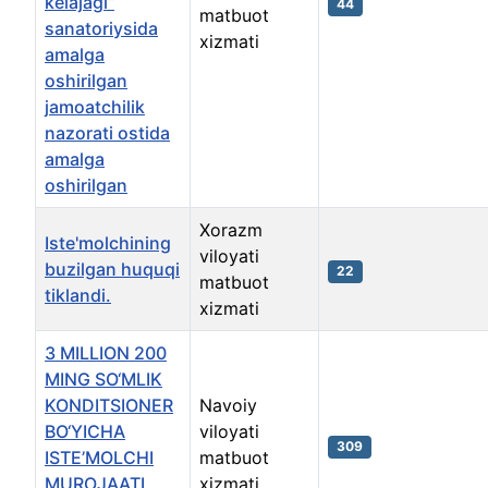
kelajagi”
44
matbuot
sanatoriysida
xizmati
amalga
oshirilgan
jamoatchilik
nazorati ostida
amalga
oshirilgan
Xorazm
Iste'molchining
viloyati
buzilgan huquqi
22
matbuot
tiklandi.
xizmati
3 MILLION 200
MING SO‘MLIK
KONDITSIONER
Navoiy
BO‘YICHA
viloyati
309
ISTE’MOLCHI
matbuot
MUROJAATI
xizmati