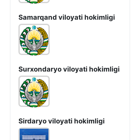
Namangan vilоyati hоkimligi
Samarqand viloyati hokimligi
Surxondaryo vilоyati hоkimligi