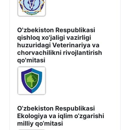
O'zbekiston Respublikasi
Transport vazirligi huzuridagi
Avtomobil yo‘llari qo‘mitasi
O'zbekiston Respublikasi
qishloq xo'jaligi vazirligi
huzuridagi Veterinariya va
chorvachilikni rivojlantirish
qo'mitasi