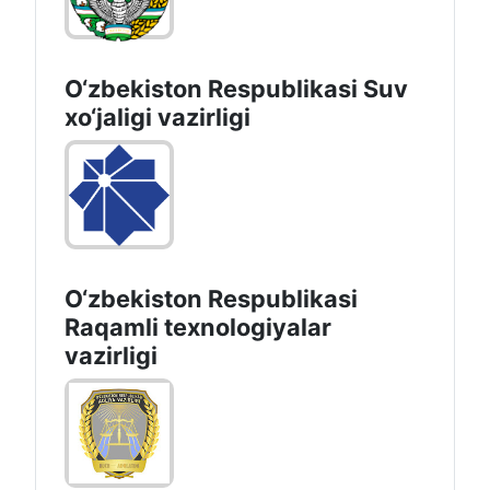
O‘zbekiston Respublikasi
Qishloq хo‘jаligi vаzirligi
O‘zbekiston Respublikasi Suv
хo‘jaligi vazirligi