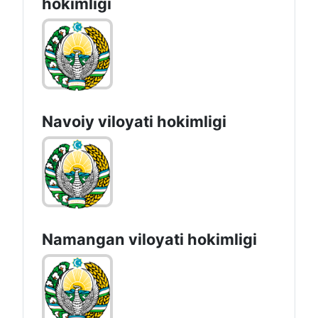
Jizzах vilоyati hоkimligi
Qashqadaryo viloyati
hоkimligi
Navoiy vilоyati hоkimligi