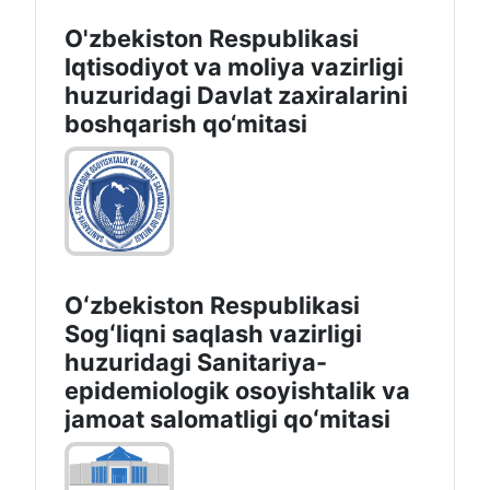
O‘zbekiston Respublikаsi Din
ishlаri bo‘yichа qo‘mitаsi
O'zbekiston Respublikasi
Iqtisodiyot va moliya vazirligi
huzuridаgi Dаvlаt zаxirаlаrini
boshqаrish qo‘mitаsi