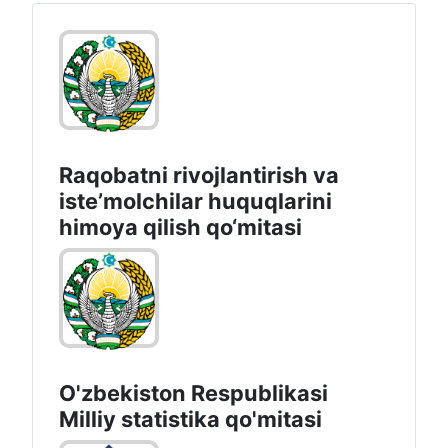
faoliyati OAVda
0:51
2. “Oʻzbekiston”
radiokanalida "Kun qiyofasi"
eshittirish dasturida efirga
uzatildi
1:19
Raqobatni rivojlantirish va
isteʼmolchilar huquqlarini
himoya qilish qo‘mitasi