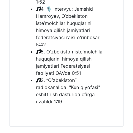
0:00
--:--
1. "Iste’molchi huquqi —
kafolatlangan huquq"
7:06
3. Intervyu: Jamshid
Hamroyev, O‘zbekiston
iste’molchilar huquqlarini
himoya qilish jamiyatlari
federatsiyasi raisi oʻrinbosari
1:52
4. 🎙 Intervyu: Jamshid
Hamroyev, O‘zbekiston
iste’molchilar huquqlarini
himoya qilish jamiyatlari
federatsiyasi raisi oʻrinbosari
5:42
5. O'zbekiston iste'molchilar
huquqlarini himoya qilish
jamiyatlari Federatsiyasi