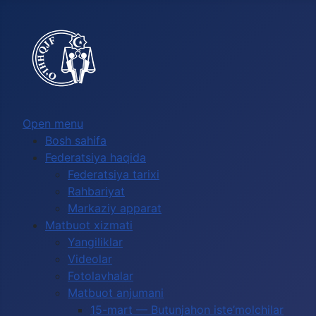
Выберите язык
Open menu
Bosh sahifa
Federatsiya haqida
Federatsiya tarixi
Rahbariyat
Markaziy apparat
Matbuot xizmati
Yangiliklar
Videolar
Fotolavhalar
Matbuot anjumani
15-mart — Butunjahon iste’molchilar