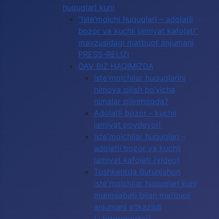
huquqlari kuni
“Iste’molchi huquqlari – adolatli
bozor va kuchli jamiyat kafolati”
mavzusidagi matbuot anjumani
PRESS-RELIZI
OAV BIZ HAQIMIZDA
Iste'molchilar huquqlarini
himoya qilish bo‘yicha
nimalar qilinmoqda?
Adolatli bozor - kuchli
jamiyat poydevori
Iste'molchilar huquqlari -
adolatli bozor va kuchli
jamiyat kafolati (video)
Toshkentda Butunjahon
iste'molchilar huquqlari kuni
munosabati bilan matbuot
anjumani o‘tkazildi
(+fotoreportaj)