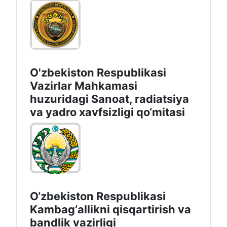
O‘zbekiston Respublikasi
Ekologiya va iqlim o‘zgarishi
milliy qo‘mitasi
O'zbekiston Respublikasi
Vazirlar Mahkamasi
huzuridagi Sanoat, radiatsiya
va yadro xavfsizligi qo‘mitasi