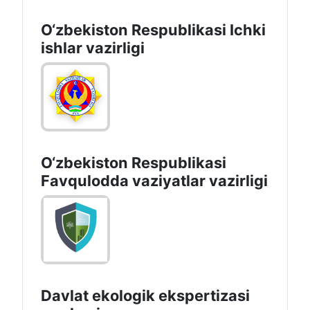
O‘zbеkistоn Rеspublikаsi
Tashqi ishlаr vаzirligi
O‘zbеkiston Rеspublikаsi Ichki
ishlаr vаzirligi