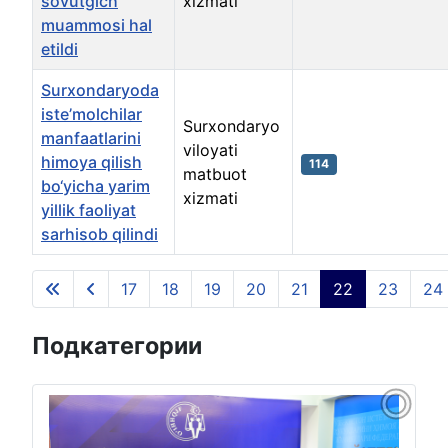
sovutgich
xizmati
muammosi hal
etildi
Surxondaryoda
iste’molchilar
Surxondaryo
manfaatlarini
viloyati
himoya qilish
114
matbuot
bo‘yicha yarim
xizmati
yillik faoliyat
sarhisob qilindi
Материалы
17
18
19
20
21
22
23
24
Страница 22 из 135
Подкатегории