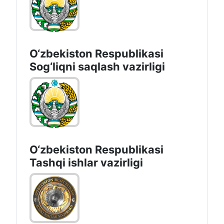
Oʻzbekiston Respublikasi
Energetika vazirligi
O‘zbеkistоn Rеspublikаsi
Sоg‘liqni saqlash vаzirligi