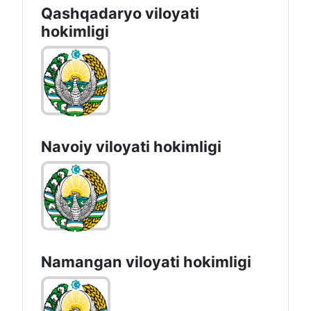
Qashqadaryo viloyati
hоkimligi
Navoiy vilоyati hоkimligi
Namangan vilоyati hоkimligi