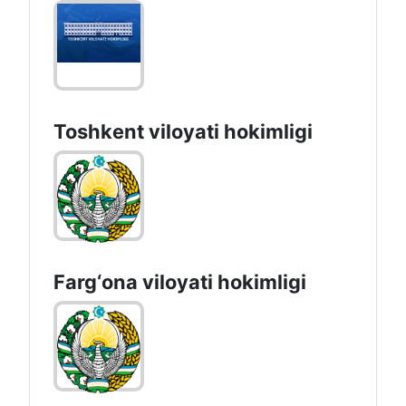
Toshkent vilоyati hоkimligi
Farg‘оnа vilоyati hоkimligi