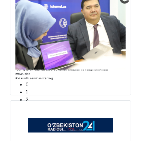
“Sunʼiy idrok davrida axborot xizmati trendlari va yangi ko‘nikmalar”
mavzusida
ikki kunlik seminar-trening
0
1
2