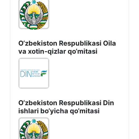
O‘zbekiston Respublikasi Oila
va xotin-qizlar qo‘mitasi
O‘zbekiston Respublikаsi Din
ishlаri bo‘yichа qo‘mitаsi