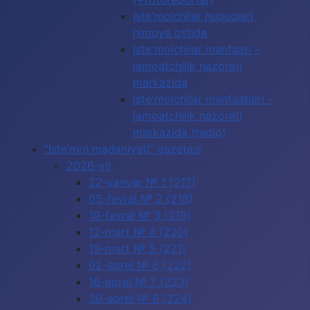
Iste’molchilar huquqlari
himoya ostida
Iste'molchilar manfaati -
jamoatchilik nazorati
markazida
Iste'molchilar manfaatlari -
jamoatchilik nazorati
markazida (radio)
"Iste’mol madaniyati" gazetasi
2026-yil
22-yanvar № 1 (217)
05-fevral № 2 (218)
19-fevral № 3 (219)
12-mart № 4 (220)
19-mart № 5 (221)
02-aprel № 6 (222)
16-aprel № 7 (223)
30-aprel № 8 (224)