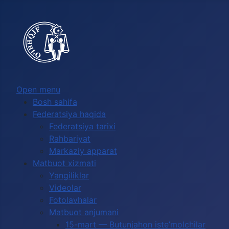
Выберите язык
Open menu
Bosh sahifa
Federatsiya haqida
Federatsiya tarixi
Rahbariyat
Markaziy apparat
Matbuot xizmati
Yangiliklar
Videolar
Fotolavhalar
Matbuot anjumani
15-mart — Butunjahon iste’molchilar