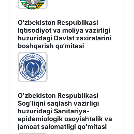
O'zbekiston Respublikasi
Iqtisodiyot va moliya vazirligi
huzuridаgi Dаvlаt zаxirаlаrini
boshqаrish qo‘mitаsi
Oʻzbekiston Respublikasi
Sogʻliqni saqlash vazirligi
huzuridagi Sanitariya-
epidemiologik osoyishtalik va
jamoat salomatligi qoʻmitasi