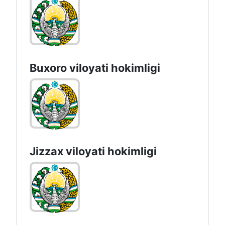
Buxoro viloyati hokimligi
Jizzах vilоyati hоkimligi