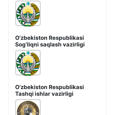
O‘zbеkistоn Rеspublikаsi
Sоg‘liqni saqlash vаzirligi
O‘zbеkistоn Rеspublikаsi
Tashqi ishlаr vаzirligi