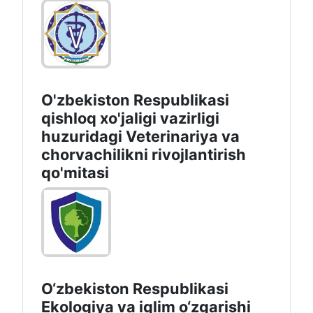
O'zbekiston Respublikasi
qishloq xo'jaligi vazirligi
huzuridagi Veterinariya va
chorvachilikni rivojlantirish
qo'mitasi
O‘zbekiston Respublikasi
Ekologiya va iqlim o‘zgarishi