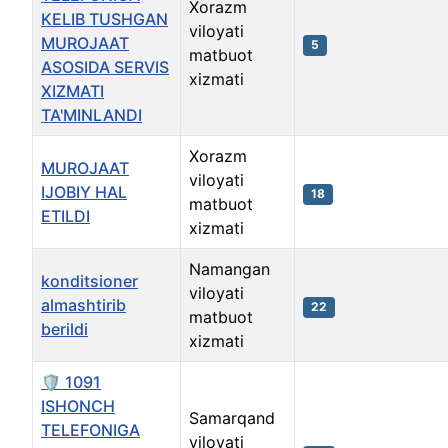
Xorazm
KELIB TUSHGAN
viloyati
MUROJAAT
5
matbuot
ASOSIDA SERVIS
xizmati
XIZMATI
TA'MINLANDI
Xorazm
MUROJAAT
viloyati
IJOBIY HAL
18
matbuot
ETILDI
xizmati
Namangan
konditsioner
viloyati
almashtirib
22
matbuot
berildi
xizmati
🛡️ 1091
ISHONCH
Samarqand
TELEFONIGA
viloyati