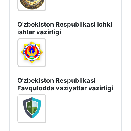
O‘zbеkiston Rеspublikаsi Ichki
ishlаr vаzirligi
O‘zbеkistоn Rеspublikаsi
Favqulodda vaziyatlar vazirligi