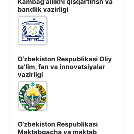
Kambag‘allikni qisqartirish va
bandlik vazirligi
O‘zbekiston Respublikasi Oliy
taʼlim, fan va innovatsiyalar
vazirligi
O‘zbekiston Respublikasi
Maktabgacha va maktab