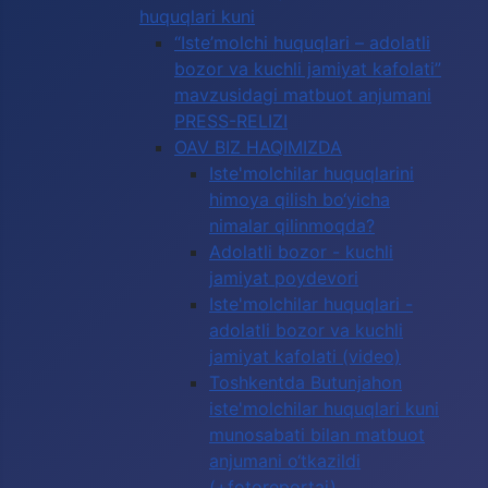
huquqlari kuni
“Iste’molchi huquqlari – adolatli
bozor va kuchli jamiyat kafolati”
mavzusidagi matbuot anjumani
PRESS-RELIZI
OAV BIZ HAQIMIZDA
Iste'molchilar huquqlarini
himoya qilish bo‘yicha
nimalar qilinmoqda?
Adolatli bozor - kuchli
jamiyat poydevori
Iste'molchilar huquqlari -
adolatli bozor va kuchli
jamiyat kafolati (video)
Toshkentda Butunjahon
iste'molchilar huquqlari kuni
munosabati bilan matbuot
anjumani o‘tkazildi
(+fotoreportaj)