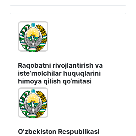
Raqobatni rivojlantirish va
isteʼmolchilar huquqlarini
himoya qilish qo‘mitasi
O'zbekiston Respublikasi