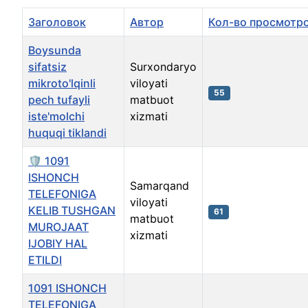
Заголовок
Автор
Кол-во просмотр
Boysunda
sifatsiz
Surxondaryo
mikroto'lqinli
viloyati
55
pech tufayli
matbuot
iste'molchi
xizmati
huquqi tiklandi
🛡️ 1091
ISHONCH
Samarqand
TELEFONIGA
viloyati
KELIB TUSHGAN
61
matbuot
MUROJAAT
xizmati
IJOBIY HAL
ETILDI
1091 ISHONCH
TELEFONIGA