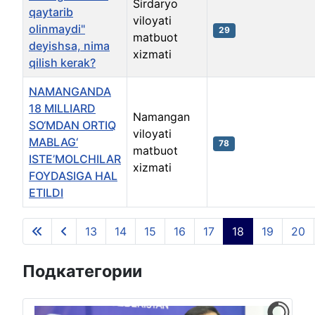
Sirdaryo
qaytarib
viloyati
olinmaydi"
29
matbuot
deyishsa, nima
xizmati
qilish kerak?
NAMANGANDA
18 MILLIARD
Namangan
SO‘MDAN ORTIQ
viloyati
MABLAG‘
78
matbuot
ISTE’MOLCHILAR
xizmati
FOYDASIGA HAL
ETILDI
Материалы
13
14
15
16
17
18
19
20
Страница 18 из 135
Подкатегории