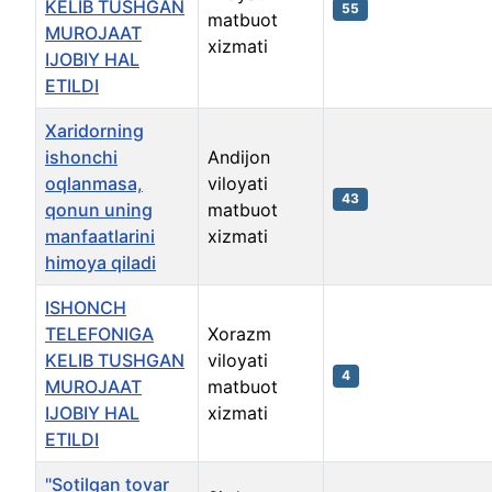
KELIB TUSHGAN
55
matbuot
MUROJAAT
xizmati
IJOBIY HAL
ETILDI
Xaridorning
ishonchi
Andijon
oqlanmasa,
viloyati
43
qonun uning
matbuot
manfaatlarini
xizmati
himoya qiladi
ISHONCH
TELEFONIGA
Xorazm
KELIB TUSHGAN
viloyati
4
MUROJAAT
matbuot
IJOBIY HAL
xizmati
ETILDI
"Sotilgan tovar