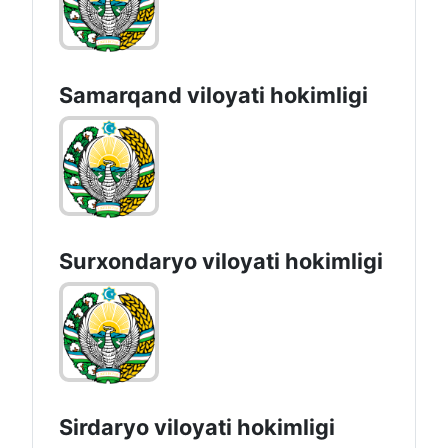
Samarqand viloyati hokimligi
Surxondaryo vilоyati hоkimligi
Sirdaryo vilоyati hоkimligi