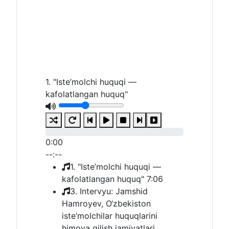
1. "Iste’molchi huquqi —
kafolatlangan huquq"
0:00
--:--
1. "Iste’molchi huquqi —
kafolatlangan huquq"
7:06
3. Intervyu: Jamshid
Hamroyev, O‘zbekiston
iste’molchilar huquqlarini
himoya qilish jamiyatlari