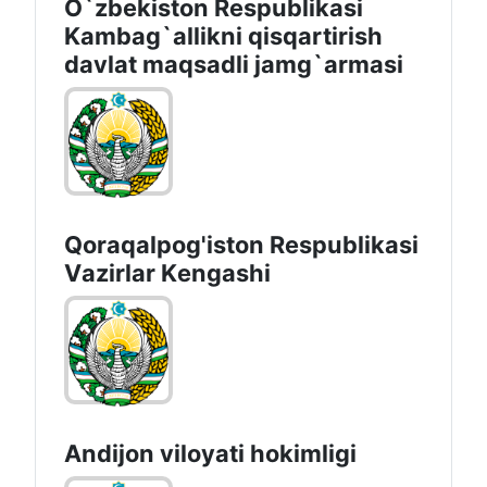
O`zbekiston Respublikasi
Kambag`allikni qisqartirish
davlat maqsadli jamg`armasi
Qoraqalpog'iston Rеspublikаsi
Vаzirlаr Kеngаshi
Andijon vilоyati hоkimligi