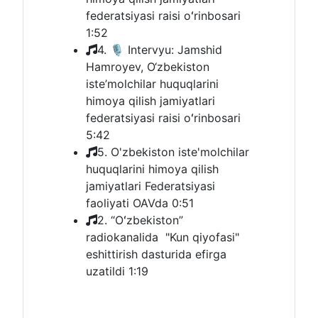
federatsiyasi raisi oʻrinbosari
1:52
4. 🎙 Intervyu: Jamshid
Hamroyev, O‘zbekiston
iste’molchilar huquqlarini
himoya qilish jamiyatlari
federatsiyasi raisi oʻrinbosari
5:42
5. O'zbekiston iste'molchilar
huquqlarini himoya qilish
jamiyatlari Federatsiyasi
faoliyati OAVda
0:51
2. “Oʻzbekiston”
radiokanalida "Kun qiyofasi"
eshittirish dasturida efirga
uzatildi
1:19