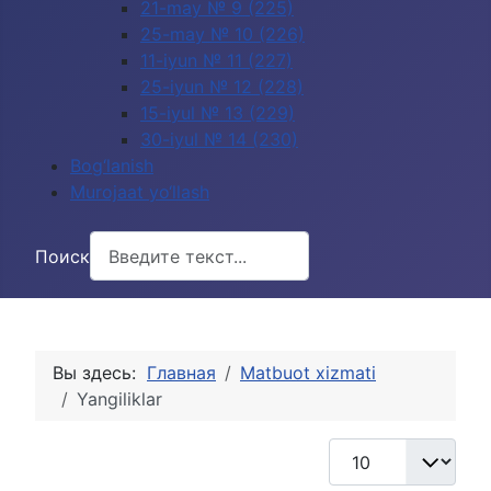
21-may № 9 (225)
25-may № 10 (226)
11-iyun № 11 (227)
25-iyun № 12 (228)
15-iyul № 13 (229)
30-iyul № 14 (230)
Bog‘lanish
Murojaat yo‘llash
Поиск
Вы здесь:
Главная
Matbuot xizmati
Yangiliklar
Кол-во строк: