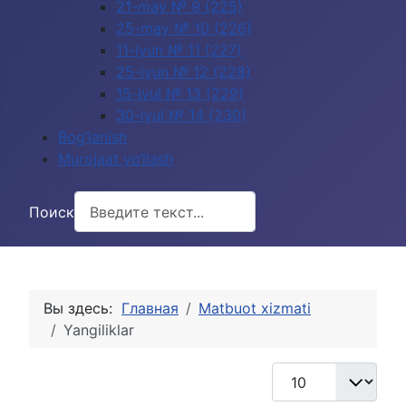
21-may № 9 (225)
25-may № 10 (226)
11-iyun № 11 (227)
25-iyun № 12 (228)
15-iyul № 13 (229)
30-iyul № 14 (230)
Bog‘lanish
Murojaat yo‘llash
Поиск
Вы здесь:
Главная
Matbuot xizmati
Yangiliklar
Кол-во строк: