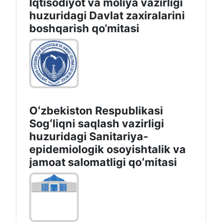
Iqtisodiyot va moliya vazirligi
huzuridаgi Dаvlаt zаxirаlаrini
boshqаrish qo‘mitаsi
Oʻzbekiston Respublikasi
Sogʻliqni saqlash vazirligi
huzuridagi Sanitariya-
epidemiologik osoyishtalik va
jamoat salomatligi qoʻmitasi