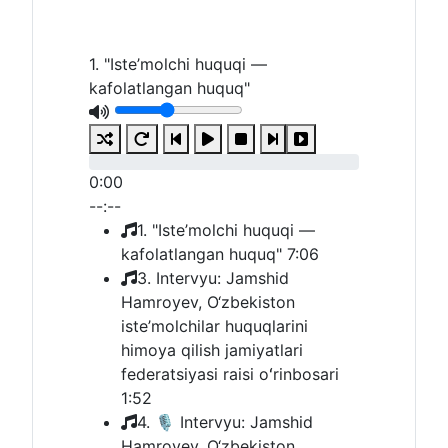
1. "Iste’molchi huquqi —
kafolatlangan huquq"
0:00
--:--
1. "Iste’molchi huquqi —
kafolatlangan huquq"
7:06
3. Intervyu: Jamshid
Hamroyev, O‘zbekiston
iste’molchilar huquqlarini
himoya qilish jamiyatlari
federatsiyasi raisi oʻrinbosari
1:52
4. 🎙 Intervyu: Jamshid
Hamroyev, O‘zbekiston