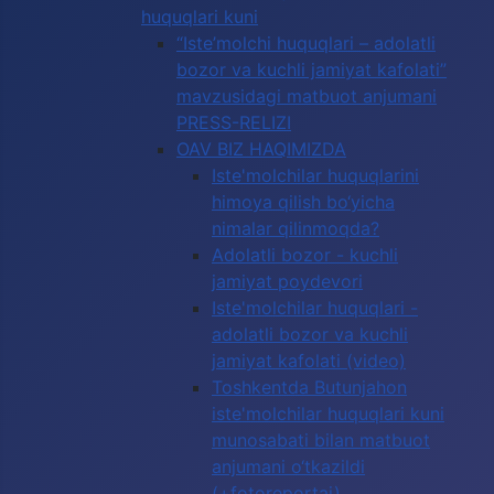
huquqlari kuni
“Iste’molchi huquqlari – adolatli
bozor va kuchli jamiyat kafolati”
mavzusidagi matbuot anjumani
PRESS-RELIZI
OAV BIZ HAQIMIZDA
Iste'molchilar huquqlarini
himoya qilish bo‘yicha
nimalar qilinmoqda?
Adolatli bozor - kuchli
jamiyat poydevori
Iste'molchilar huquqlari -
adolatli bozor va kuchli
jamiyat kafolati (video)
Toshkentda Butunjahon
iste'molchilar huquqlari kuni
munosabati bilan matbuot
anjumani o‘tkazildi
(+fotoreportaj)