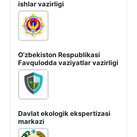
ishlаr vаzirligi
O‘zbеkistоn Rеspublikаsi
Favqulodda vaziyatlar vazirligi
Davlat ekologik ekspertizasi
markazi