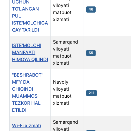
UCHUN
viloyati
TO‘LANGAN
46
matbuot
PUL
xizmati
ISTE'MOLCHIGA
QAYTARILDI
Samarqand
ISTE'MOLCHI
viloyati
MANFAATI
55
matbuot
HIMOYA QILINDI
xizmati
"BESHRABOT"
MFY DA
Navoiy
CHIQINDI
viloyati
211
MUAMMOSI
matbuot
TEZKOR HAL
xizmati
ETILDI
Samarqand
Wi-Fi xizmati
viloyati