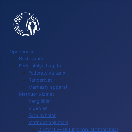
Выберите язык
Open menu
Bosh sahifa
Federatsiya haqida
Federatsiya tarixi
Rahbariyat
Markaziy apparat
Matbuot xizmati
Yangiliklar
Videolar
Fotolavhalar
Matbuot anjumani
15-mart — Butunjahon iste’molchilar