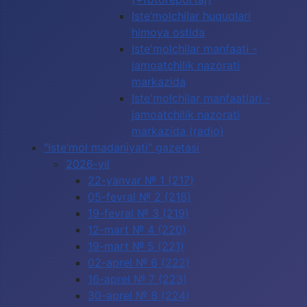
Iste’molchilar huquqlari
himoya ostida
Iste'molchilar manfaati -
jamoatchilik nazorati
markazida
Iste'molchilar manfaatlari -
jamoatchilik nazorati
markazida (radio)
"Iste’mol madaniyati" gazetasi
2026-yil
22-yanvar № 1 (217)
05-fevral № 2 (218)
19-fevral № 3 (219)
12-mart № 4 (220)
19-mart № 5 (221)
02-aprel № 6 (222)
16-aprel № 7 (223)
30-aprel № 8 (224)