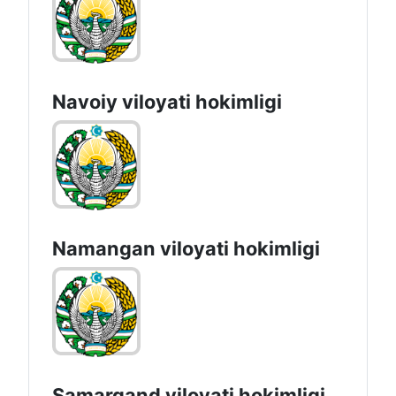
Navoiy vilоyati hоkimligi
Namangan vilоyati hоkimligi
Samarqand viloyati hokimligi