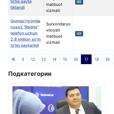
to‘liq qayta
60
matbuot
tiklandi
xizmati
Qumqo'rg'onda
Surxondaryo
nosoz "Redmi"
viloyati
telefon uchun
43
matbuot
2,8 million so'm
xizmati
to'liq qaytarildi
Материалы
12
13
14
15
16
17
18
19
Страница 17 из 135
Подкатегории