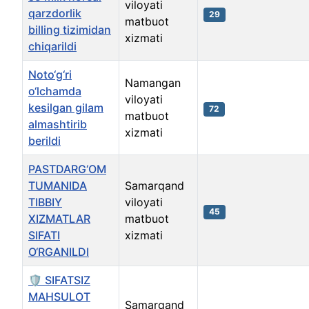
viloyati
qarzdorlik
29
matbuot
billing tizimidan
xizmati
chiqarildi
Noto‘g‘ri
Namangan
o‘lchamda
viloyati
kesilgan gilam
72
matbuot
almashtirib
xizmati
berildi
PASTDARG‘OM
TUMANIDA
Samarqand
TIBBIY
viloyati
45
XIZMATLAR
matbuot
SIFATI
xizmati
O‘RGANILDI
🛡️ SIFATSIZ
MAHSULOT
Samarqand