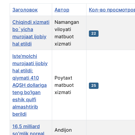
Заголовок
Автор
Кол-во просмотро
Chiqindi xizmati
Namangan
bo`yicha
viloyati
22
murojaat ijobiy
matbuot
hal etildi
xizmati
Iste’molchi
murojaati ijobiy
hal etildi:
qiymati 410
Poytaxt
AQSH dollariga
matbuot
25
teng bo‘lgan
xizmati
eshik qulfi
almashtirib
berildi
16,5 milliard
Andijon
soʻmlik noreal