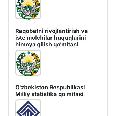
Raqobatni rivojlantirish va
isteʼmolchilar huquqlarini
himoya qilish qo‘mitasi
O'zbekiston Respublikasi
Milliy statistika qo'mitasi