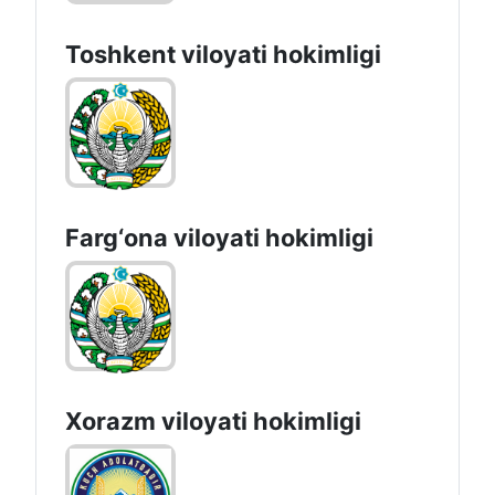
Toshkent vilоyati hоkimligi
Farg‘оnа vilоyati hоkimligi
Xorazm vilоyati hоkimligi