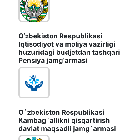
O‘zbekiston Respublikasi
Iqtisodiyot va moliya vazirligi
huzuridagi budjetdan tashqari
Pensiya jamg‘armasi
O`zbekiston Respublikasi
Kambag`allikni qisqartirish
davlat maqsadli jamg`armasi