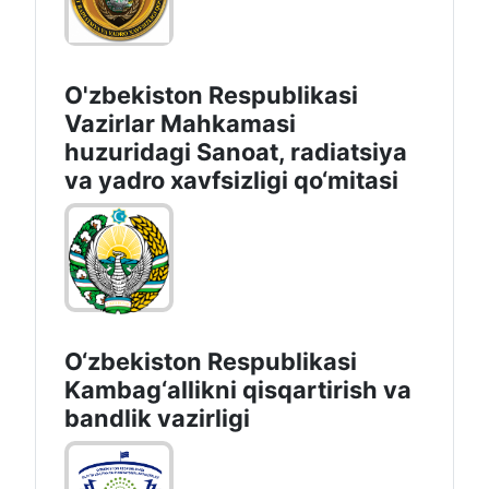
O'zbekiston Respublikasi
Vazirlar Mahkamasi
huzuridagi Sanoat, radiatsiya
va yadro xavfsizligi qo‘mitasi
O‘zbekiston Respublikasi
Kambag‘allikni qisqartirish va
bandlik vazirligi