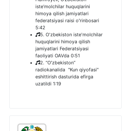
iste’molchilar huquqlarini
himoya qilish jamiyatlari
federatsiyasi raisi oʻrinbosari
5:42
5. O'zbekiston iste'molchilar
huquqlarini himoya qilish
jamiyatlari Federatsiyasi
faoliyati OAVda
0:51
2. “Oʻzbekiston”
radiokanalida "Kun qiyofasi"
eshittirish dasturida efirga
uzatildi
1:19