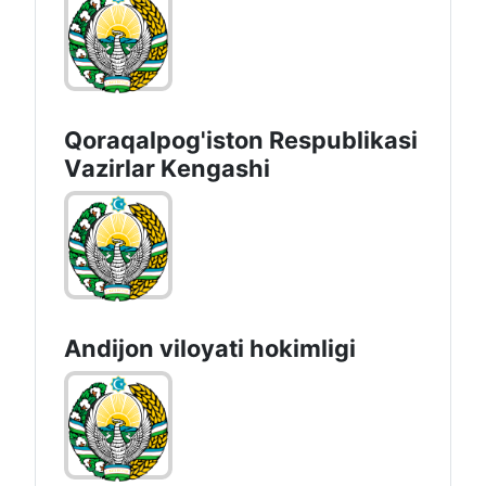
Qoraqalpog'iston Rеspublikаsi
Vаzirlаr Kеngаshi
Andijon vilоyati hоkimligi