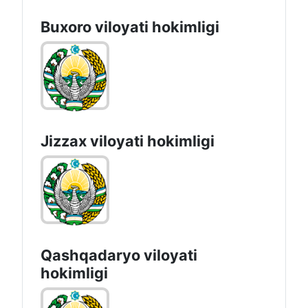
Buxoro viloyati hokimligi
Jizzах vilоyati hоkimligi
Qashqadaryo viloyati
hоkimligi