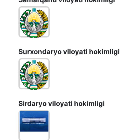
Surxondaryo vilоyati hоkimligi
Sirdaryo vilоyati hоkimligi