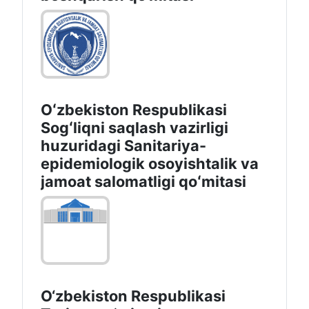
Oʻzbekiston Respublikasi
Sogʻliqni saqlash vazirligi
huzuridagi Sanitariya-
epidemiologik osoyishtalik va
jamoat salomatligi qoʻmitasi
O‘zbekiston Respublikasi