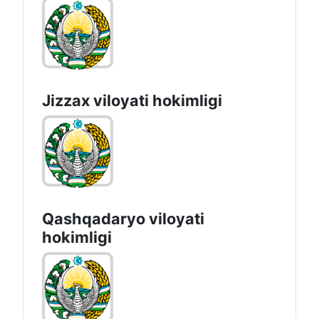
Jizzах vilоyati hоkimligi
Qashqadaryo viloyati
hоkimligi