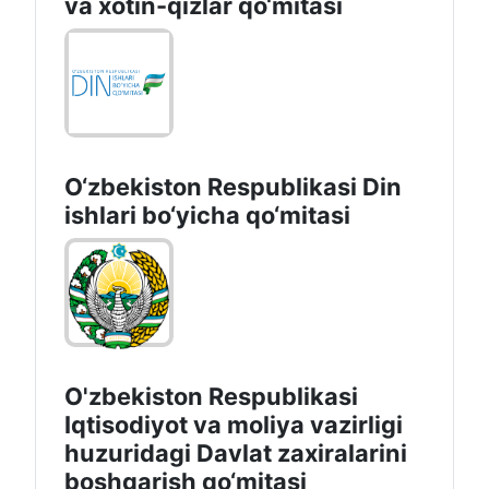
va xotin-qizlar qo‘mitasi
O‘zbekiston Respublikаsi Din
ishlаri bo‘yichа qo‘mitаsi
O'zbekiston Respublikasi
Iqtisodiyot va moliya vazirligi
huzuridаgi Dаvlаt zаxirаlаrini
boshqаrish qo‘mitаsi