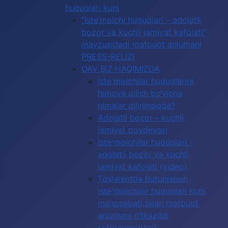
huquqlari kuni
“Iste’molchi huquqlari – adolatli
bozor va kuchli jamiyat kafolati”
mavzusidagi matbuot anjumani
PRESS-RELIZI
OAV BIZ HAQIMIZDA
Iste'molchilar huquqlarini
himoya qilish bo‘yicha
nimalar qilinmoqda?
Adolatli bozor - kuchli
jamiyat poydevori
Iste'molchilar huquqlari -
adolatli bozor va kuchli
jamiyat kafolati (video)
Toshkentda Butunjahon
iste'molchilar huquqlari kuni
munosabati bilan matbuot
anjumani o‘tkazildi
(+fotoreportaj)