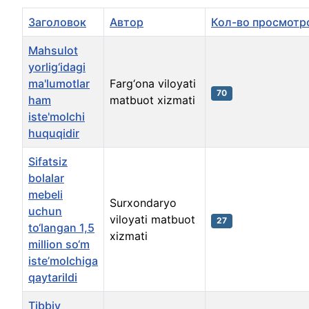
Заголовок
Автор
Кол-во просмотр
Mahsulot
yorlig‘idagi
ma'lumotlar
Farg‘ona viloyati
70
ham
matbuot xizmati
iste'molchi
huquqidir
Sifatsiz
bolalar
mebeli
Surxondaryo
uchun
viloyati matbuot
27
to‘langan 1,5
xizmati
million so‘m
iste’molchiga
qaytarildi
Tibbiy