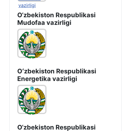
O‘zbekiston Respublikasi
Mudofaa vazirligi
Oʻzbekiston Respublikasi
Energetika vazirligi
O‘zbеkistоn Rеspublikаsi