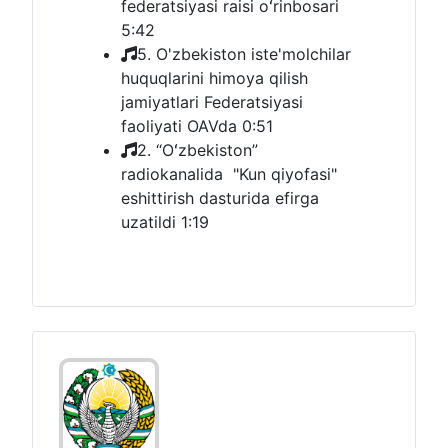
federatsiyasi raisi oʻrinbosari
5:42
5. O'zbekiston iste'molchilar
huquqlarini himoya qilish
jamiyatlari Federatsiyasi
faoliyati OAVda
0:51
2. “Oʻzbekiston”
radiokanalida "Kun qiyofasi"
eshittirish dasturida efirga
uzatildi
1:19