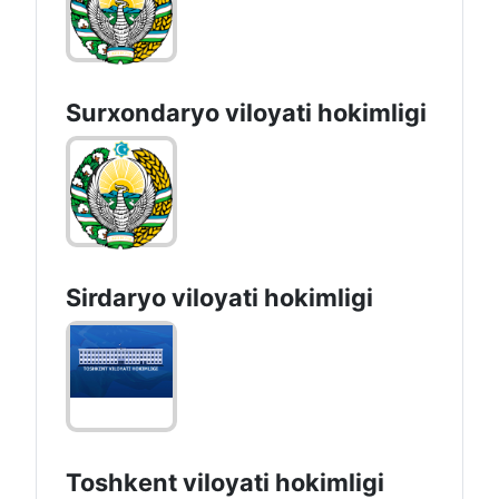
Surxondaryo vilоyati hоkimligi
Sirdaryo vilоyati hоkimligi
Toshkent vilоyati hоkimligi