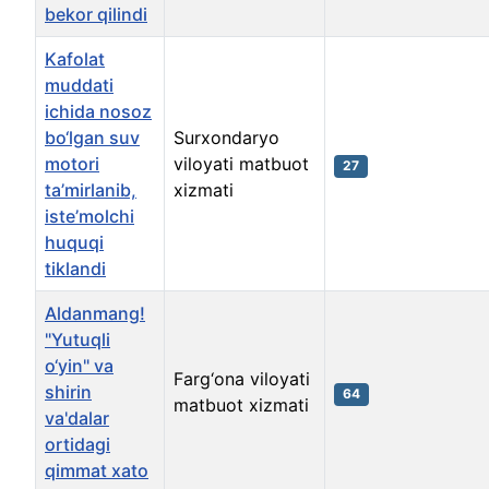
bekor qilindi
Kafolat
muddati
ichida nosoz
bo‘lgan suv
Surxondaryo
motori
viloyati matbuot
27
ta’mirlanib,
xizmati
iste’molchi
huquqi
tiklandi
Aldanmang!
"Yutuqli
o‘yin" va
Farg‘ona viloyati
shirin
64
matbuot xizmati
va'dalar
ortidagi
qimmat xato