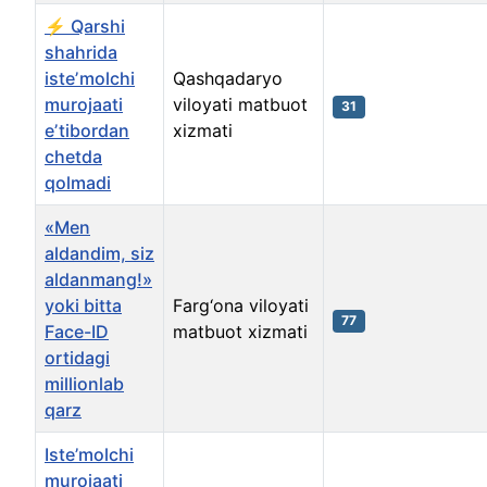
⚡ Qarshi
shahrida
isteʼmolchi
Qashqadaryo
murojaati
viloyati matbuot
31
eʼtibordan
xizmati
chetda
qolmadi
«Men
aldandim, siz
aldanmang!»
yoki bitta
Farg‘ona viloyati
77
Face-ID
matbuot xizmati
ortidagi
millionlab
qarz
Iste’molchi
murojaati