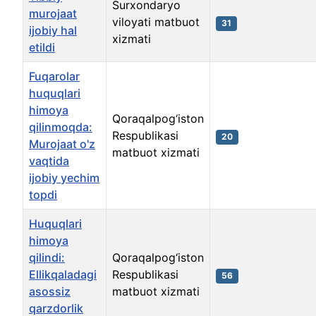
Surxondaryo
murojaat
viloyati matbuot
31
ijobiy hal
xizmati
etildi
Fuqarolar
huquqlari
himoya
Qoraqalpog‘iston
qilinmoqda:
Respublikasi
20
Murojaat o'z
matbuot xizmati
vaqtida
ijobiy yechim
topdi
Huquqlari
himoya
qilindi:
Qoraqalpog‘iston
Ellikqaladagi
Respublikasi
56
asossiz
matbuot xizmati
qarzdorlik