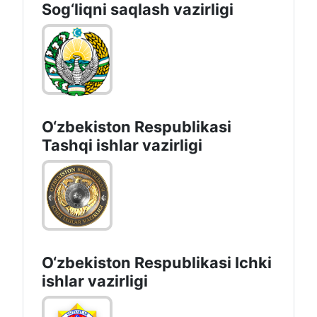
Sоg‘liqni saqlash vаzirligi
O‘zbеkistоn Rеspublikаsi
Tashqi ishlаr vаzirligi
O‘zbеkiston Rеspublikаsi Ichki
ishlаr vаzirligi