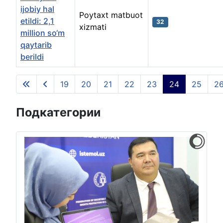
ijobiy hal
Poytaxt matbuot
etildi: 2,1
32
xizmati
million so‘m
qaytarib
berildi
Материалы
19
20
21
22
23
24
25
2
Страница 24 из 135
Подкатегории