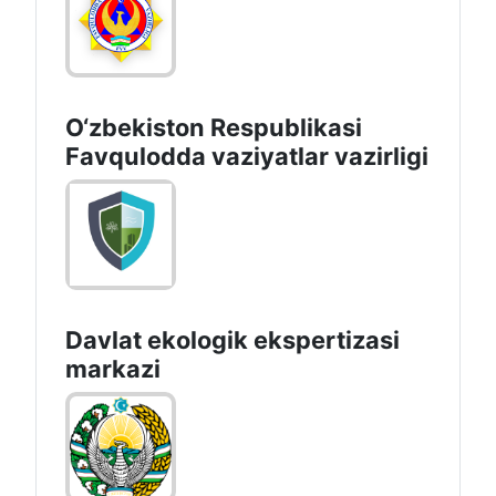
O‘zbеkistоn Rеspublikаsi
Favqulodda vaziyatlar vazirligi
Davlat ekologik ekspertizasi
markazi