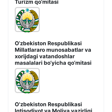
Turizm qo‘mitasi
O‘zbekiston Respublikasi
Millatlararo munosabatlar va
xorijdagi vatandoshlar
masalalari bo‘yicha qo‘mitasi
O'zbekiston Respublikasi
Iqtisodiyot vа Moliya vazirligi