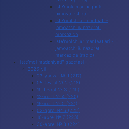
Iste’molchilar huquqlari
himoya ostida
Iste'molchilar manfaati -
jamoatchilik nazorati
markazida
Iste'molchilar manfaatlari -
jamoatchilik nazorati
markazida (radio)
"Iste’mol madaniyati" gazetasi
2026-yil
22-yanvar № 1 (217)
05-fevral № 2 (218)
19-fevral № 3 (219)
12-mart № 4 (220)
19-mart № 5 (221)
02-aprel № 6 (222)
16-aprel № 7 (223)
30-aprel № 8 (224)