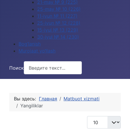
21-may № 9 (225)
25-may № 10 (226)
11-iyun № 11 (227)
25-iyun № 12 (228)
15-iyul № 13 (229)
30-iyul № 14 (230)
Bog‘lanish
Murojaat yo‘llash
Поиск
Вы здесь:
Главная
Matbuot xizmati
Yangiliklar
Кол-во строк: