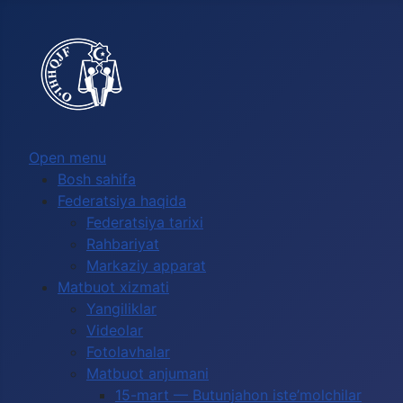
Выберите язык
Open menu
Bosh sahifa
Federatsiya haqida
Federatsiya tarixi
Rahbariyat
Markaziy apparat
Matbuot xizmati
Yangiliklar
Videolar
Fotolavhalar
Matbuot anjumani
15-mart — Butunjahon iste’molchilar