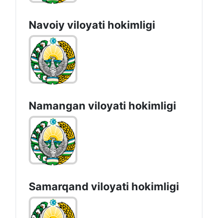
Navoiy vilоyati hоkimligi
Namangan vilоyati hоkimligi
Samarqand viloyati hokimligi