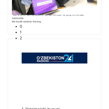
“Sunʼiy idrok davrida axborot xizmati trendlari va yangi ko‘nikmalar”
mavzusida
ikki kunlik seminar-trening
0
1
2