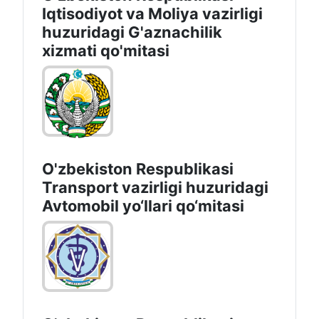
Iqtisodiyot vа Moliya vazirligi
huzuridagi G'aznachilik
xizmati qo'mitasi
O'zbekiston Respublikasi
Transport vazirligi huzuridagi
Avtomobil yo‘llari qo‘mitasi