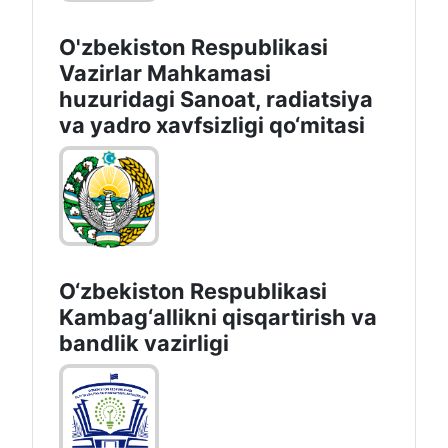
O'zbekiston Respublikasi
Vazirlar Mahkamasi
huzuridagi Sanoat, radiatsiya
va yadro xavfsizligi qo‘mitasi
O‘zbekiston Respublikasi
Kambag‘allikni qisqartirish va
bandlik vazirligi