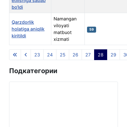
etilishiga sabab
bo‘ldi
Namangan
Qarzdorlik
viloyati
holatiga aniqlik
59
matbuot
kiritildi
xizmati
Материалы
23
24
25
26
27
28
29
3
Страница 28 из 135
Подкатегории