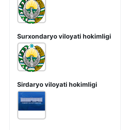
Surxondaryo vilоyati hоkimligi
Sirdaryo vilоyati hоkimligi