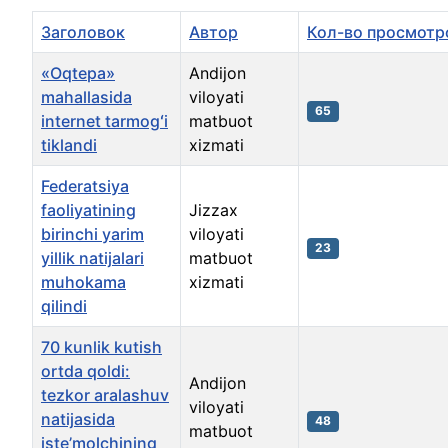
Заголовок
Автор
Кол-во просмотр
«Oqtepa»
Andijon
mahallasida
viloyati
65
internet tarmogʻi
matbuot
tiklandi
xizmati
Federatsiya
faoliyatining
Jizzax
birinchi yarim
viloyati
23
yillik natijalari
matbuot
muhokama
xizmati
qilindi
70 kunlik kutish
ortda qoldi:
Andijon
tezkor aralashuv
viloyati
natijasida
48
matbuot
iste’molchining