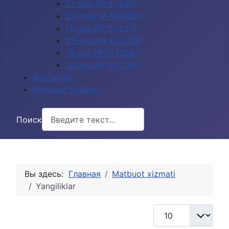
21-may № 9 (225)
25-may № 10 (226)
11-iyun № 11 (227)
25-iyun № 12 (228)
15-iyul № 13 (229)
30-iyul № 14 (230)
Bog‘lanish
Murojaat yo‘llash
Поиск
Вы здесь:
Главная
Matbuot xizmati
Yangiliklar
Кол-во строк: