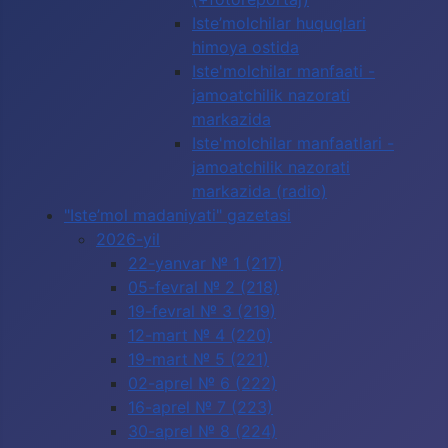
Iste’molchilar huquqlari
himoya ostida
Iste'molchilar manfaati -
jamoatchilik nazorati
markazida
Iste'molchilar manfaatlari -
jamoatchilik nazorati
markazida (radio)
"Iste’mol madaniyati" gazetasi
2026-yil
22-yanvar № 1 (217)
05-fevral № 2 (218)
19-fevral № 3 (219)
12-mart № 4 (220)
19-mart № 5 (221)
02-aprel № 6 (222)
16-aprel № 7 (223)
30-aprel № 8 (224)