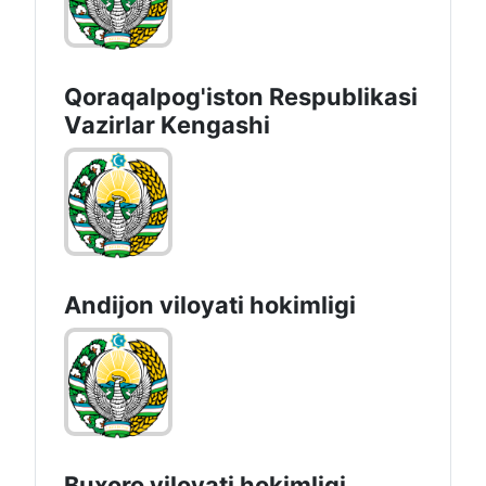
Qoraqalpog'iston Rеspublikаsi
Vаzirlаr Kеngаshi
Andijon vilоyati hоkimligi
Buxoro viloyati hokimligi