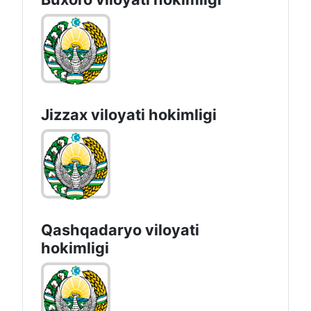
Jizzах vilоyati hоkimligi
Qashqadaryo viloyati
hоkimligi