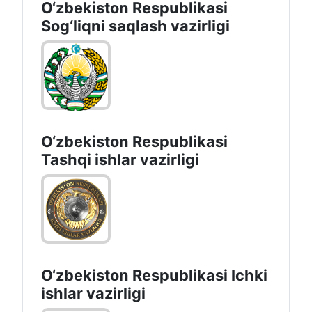
O‘zbеkistоn Rеspublikаsi
Sоg‘liqni saqlash vаzirligi
O‘zbеkistоn Rеspublikаsi
Tashqi ishlаr vаzirligi
O‘zbеkiston Rеspublikаsi Ichki
ishlаr vаzirligi