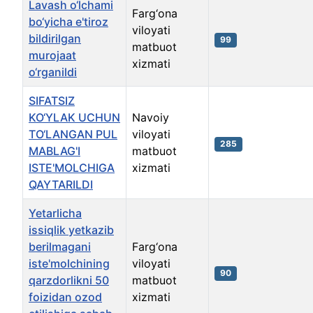
Lavash o‘lchami
Farg‘ona
bo‘yicha e'tiroz
viloyati
bildirilgan
99
matbuot
murojaat
xizmati
o‘rganildi
SIFATSIZ
KO‘YLAK UCHUN
Navoiy
TO‘LANGAN PUL
viloyati
285
MABLAG'I
matbuot
ISTE'MOLCHIGA
xizmati
QAYTARILDI
Yetarlicha
issiqlik yetkazib
berilmagani
Farg‘ona
iste'molchining
viloyati
90
qarzdorlikni 50
matbuot
foizidan ozod
xizmati