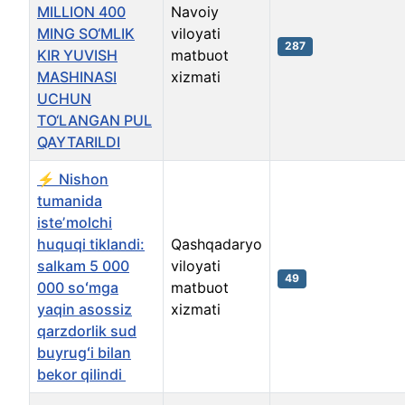
MILLION 400
Navoiy
MING SO‘MLIK
viloyati
287
KIR YUVISH
matbuot
MASHINASI
xizmati
UCHUN
TO‘LANGAN PUL
QAYTARILDI
⚡️ Nishon
tumanida
isteʼmolchi
huquqi tiklandi:
Qashqadaryo
salkam 5 000
viloyati
49
000 soʻmga
matbuot
yaqin asossiz
xizmati
qarzdorlik sud
buyrugʻi bilan
bekor qilindi