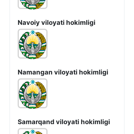
Navoiy vilоyati hоkimligi
Namangan vilоyati hоkimligi
Samarqand viloyati hokimligi