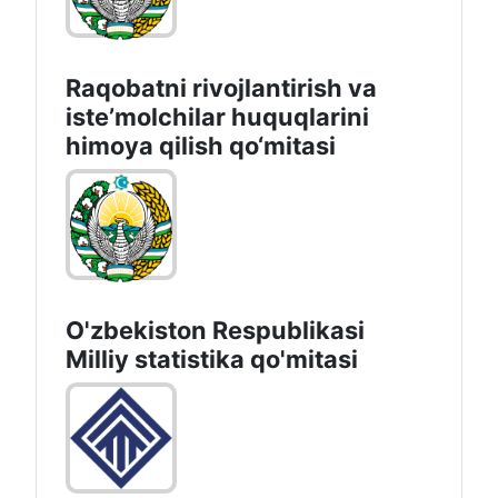
Raqobatni rivojlantirish va
isteʼmolchilar huquqlarini
himoya qilish qo‘mitasi
O'zbekiston Respublikasi
Milliy statistika qo'mitasi