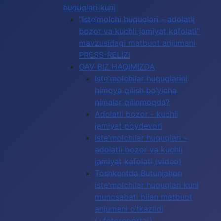
huquqlari kuni
“Iste’molchi huquqlari – adolatli
bozor va kuchli jamiyat kafolati”
mavzusidagi matbuot anjumani
PRESS-RELIZI
OAV BIZ HAQIMIZDA
Iste'molchilar huquqlarini
himoya qilish bo‘yicha
nimalar qilinmoqda?
Adolatli bozor - kuchli
jamiyat poydevori
Iste'molchilar huquqlari -
adolatli bozor va kuchli
jamiyat kafolati (video)
Toshkentda Butunjahon
iste'molchilar huquqlari kuni
munosabati bilan matbuot
anjumani o‘tkazildi
(+fotoreportaj)