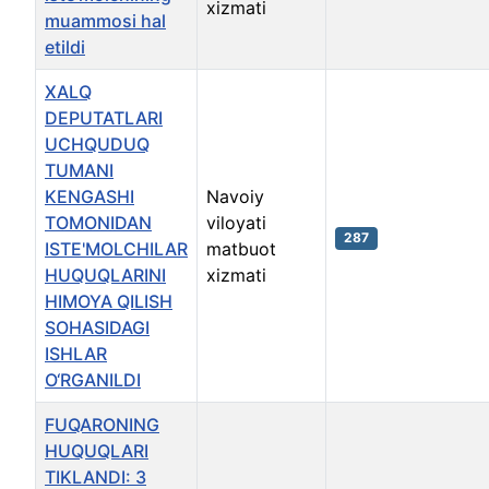
xizmati
muammosi hal
etildi
XALQ
DEPUTATLARI
UCHQUDUQ
TUMANI
KENGASHI
Navoiy
TOMONIDAN
viloyati
287
ISTE'MOLCHILAR
matbuot
HUQUQLARINI
xizmati
HIMOYA QILISH
SOHASIDAGI
ISHLAR
O‘RGANILDI
FUQARONING
HUQUQLARI
TIKLANDI: 3