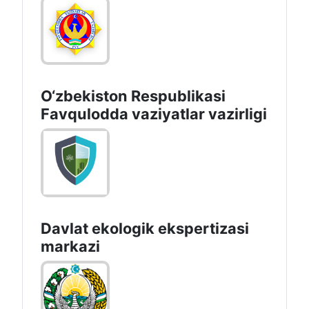
O‘zbеkistоn Rеspublikаsi
Favqulodda vaziyatlar vazirligi
Davlat ekologik ekspertizasi
markazi