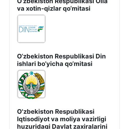
O‘zbekiston Respublikasi Oila
va xotin-qizlar qo‘mitasi
O‘zbekiston Respublikаsi Din
ishlаri bo‘yichа qo‘mitаsi
O'zbekiston Respublikasi
Iqtisodiyot va moliya vazirligi
huzuridаgi Dаvlаt zаxirаlаrini