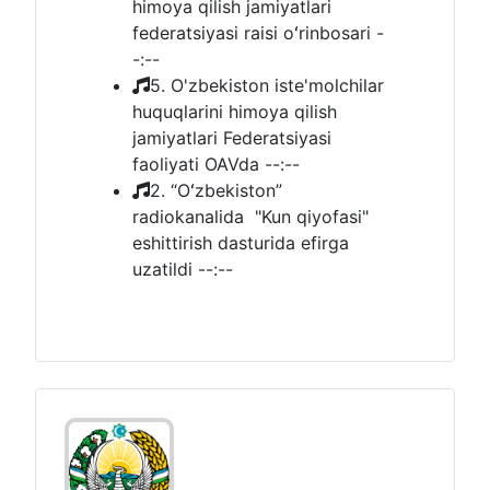
himoya qilish jamiyatlari
federatsiyasi raisi oʻrinbosari
-
-:--
5. O'zbekiston iste'molchilar
huquqlarini himoya qilish
jamiyatlari Federatsiyasi
faoliyati OAVda
--:--
2. “Oʻzbekiston”
radiokanalida "Kun qiyofasi"
eshittirish dasturida efirga
uzatildi
--:--