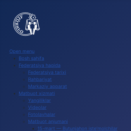
Выберите язык
Open menu
Bosh sahifa
Federatsiya haqida
Federatsiya tarixi
Rahbariyat
Markaziy apparat
Matbuot xizmati
Yangiliklar
Videolar
Fotolavhalar
Matbuot anjumani
15-mart — Butunjahon iste’molchilar