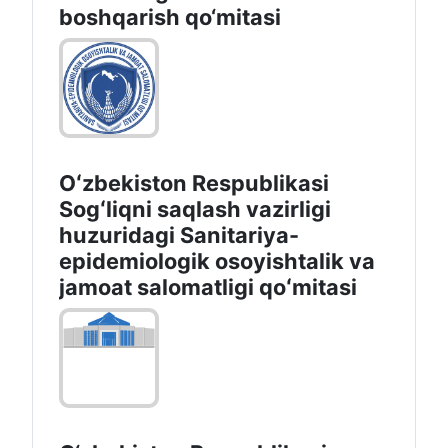
boshqаrish qo‘mitаsi
Oʻzbekiston Respublikasi
Sogʻliqni saqlash vazirligi
huzuridagi Sanitariya-
epidemiologik osoyishtalik va
jamoat salomatligi qoʻmitasi