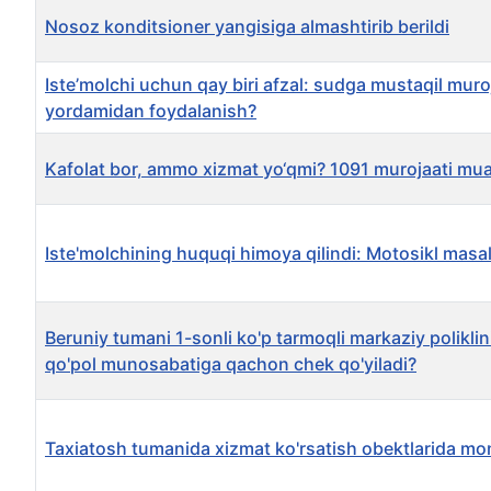
Nosoz konditsioner yangisiga almashtirib berildi
Iste’molchi uchun qay biri afzal: sudga mustaqil muroja
yordamidan foydalanish?
Kafolat bor, ammo xizmat yo‘qmi? 1091 murojaati mua
Iste'molchining huquqi himoya qilindi: Motosikl masala
Beruniy tumani 1-sonli ko'p tarmoqli markaziy poliklini
qo'pol munosabatiga qachon chek qo'yiladi?
Taxiatosh tumanida xizmat ko'rsatish obektlarida mon