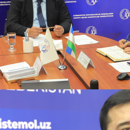
angi ko‘nikmalar” mavzusida