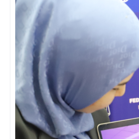
1. "Iste’molchi huquqi — kafolatlangan huquq"
0:00
--:--
1. "Iste’molchi huquqi — kafolatlangan h
3. Intervyu: Jamshid Hamroyev, O‘zbekiston