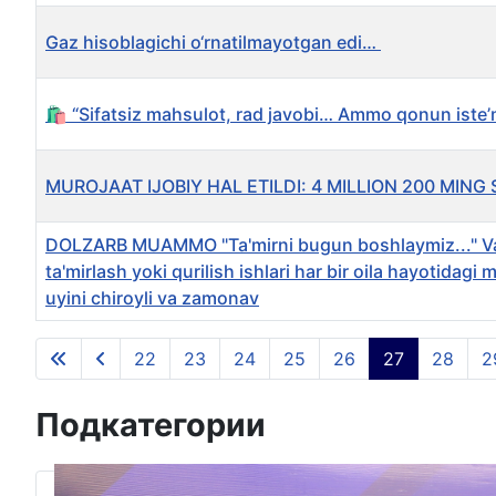
Gaz hisoblagichi o‘rnatilmayotgan edi…
🛍️ “Sifatsiz mahsulot, rad javobi… Ammo qonun iste’
MUROJAAT IJOBIY HAL ETILDI: 4 MILLION 200 MING
DOLZARB MUAMMO "Ta'mirni bugun boshlaymiz..." Va'
ta'mirlash yoki qurilish ishlari har bir oila hayotidagi
uyini chiroyli va zamonav
Материалы
22
23
24
25
26
27
28
2
Подкатегории