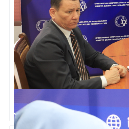
“Sunʼiy idrok davrida axborot xizmati trendlari va y
ikki kunlik seminar-trening
0
1
2