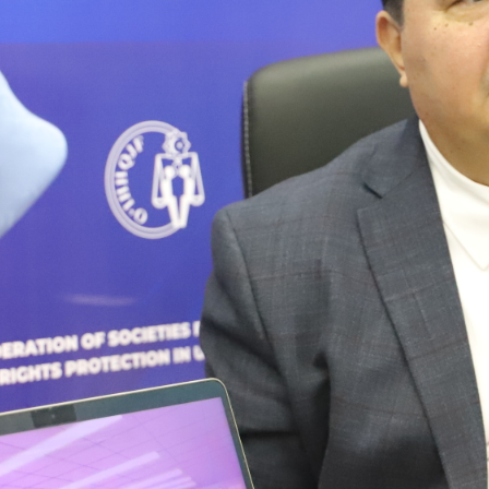
uquq"
7:06
 iste’molchilar huquqlarini himoya qilish jamiyatlari federat