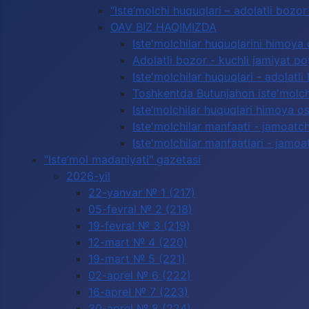
“Iste’molchi huquqlari – adolatli boz
OAV BIZ HAQIMIZDA
Iste'molchilar huquqlarini himoya 
Adolatli bozor - kuchli jamiyat p
Iste'molchilar huquqlari - adolatli
Toshkentda Butunjahon iste'molchi
Iste’molchilar huquqlari himoya os
Iste'molchilar manfaati - jamoatc
Iste'molchilar manfaatlari - jamoa
"Iste’mol madaniyati" gazetasi
2026-yil
22-yanvar № 1 (217)
05-fevral № 2 (218)
19-fevral № 3 (219)
12-mart № 4 (220)
19-mart № 5 (221)
02-aprel № 6 (222)
16-aprel № 7 (223)
30-aprel № 8 (224)