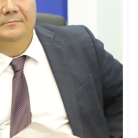
siyasi raisi oʻrinbosari
1:52