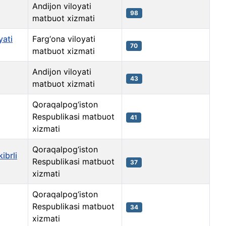
Andijon viloyati
98
matbuot xizmati
yati
Farg‘ona viloyati
70
matbuot xizmati
Andijon viloyati
43
matbuot xizmati
Qoraqalpog‘iston
Respublikasi matbuot
41
xizmati
Qoraqalpog‘iston
ibrli
Respublikasi matbuot
37
xizmati
Qoraqalpog‘iston
Respublikasi matbuot
34
xizmati