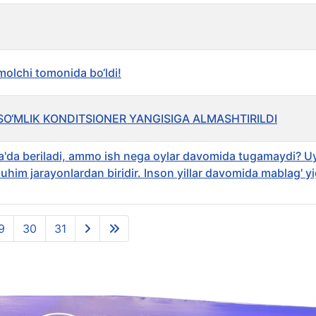
molchi tomonida bo‘ldi!
 SO‘MLIK KONDITSIONER YANGISIGA ALMASHTIRILDI
da beriladi, ammo ish nega oylar davomida tugamaydi? U
 muhim jarayonlardan biridir. Inson yillar davomida mablag' yi
9
30
31