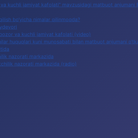
or va kuchli jamiyat kafolati” mavzusidagi matbuot anjumani
qilish bo‘yicha nimalar qilinmoqda?
oydevori
 bozor va kuchli jamiyat kafolati (video)
lar huquqlari kuni munosabati bilan matbuot anjumani o‘tka
tida
hilik nazorati markazida
tchilik nazorati markazida (radio)