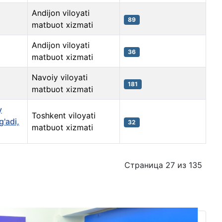
Andijon viloyati
89
matbuot xizmati
Andijon viloyati
36
matbuot xizmati
Navoiy viloyati
181
matbuot xizmati
y
Toshkent viloyati
g'adi,
32
matbuot xizmati
Страница 27 из 135