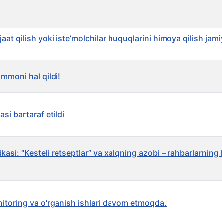
at qilish yoki iste’molchilar huquqlarini himoya qilish jami
mmoni hal qildi!
si bartaraf etildi
kasi: “Kesteli retseptlar” va xalqning azobi – rahbarlarning k
itoring va o'rganish ishlari davom etmoqda.