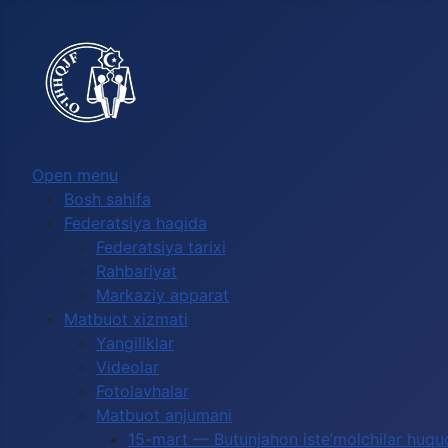
Выберите язык
Open menu
Bosh sahifa
Federatsiya haqida
Federatsiya tarixi
Rahbariyat
Markaziy apparat
Matbuot xizmati
Yangiliklar
Videolar
Fotolavhalar
Matbuot anjumani
15-mart — Butunjahon iste’molchilar huquq