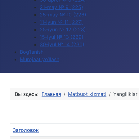
21-may № 9 (225)
25-may № 10 (226)
11-iyun № 11 (227)
25-iyun № 12 (228)
15-iyul № 13 (229)
30-iyul № 14 (230)
Bog‘lanish
Murojaat yo‘llash
Вы здесь:
Главная
Matbuot xizmati
Yangiliklar
Заголовок