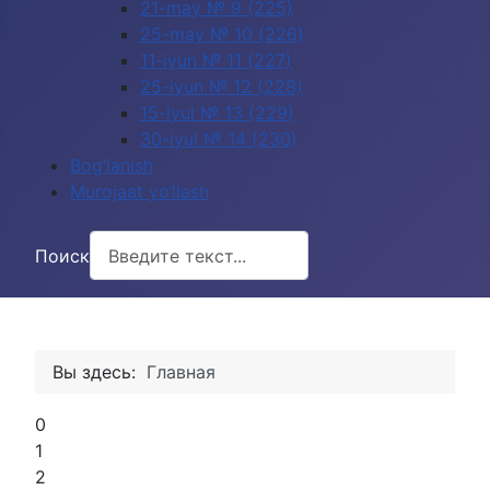
21-may № 9 (225)
25-may № 10 (226)
11-iyun № 11 (227)
25-iyun № 12 (228)
15-iyul № 13 (229)
30-iyul № 14 (230)
Bog‘lanish
Murojaat yo‘llash
Поиск
Вы здесь:
Главная
0
1
2