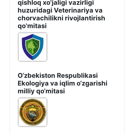
qishloq xo'jaligi vazirligi
huzuridagi Veterinariya va
chorvachilikni rivojlantirish
qo'mitasi
O‘zbekiston Respublikasi
Ekologiya va iqlim o‘zgarishi
milliy qo‘mitasi