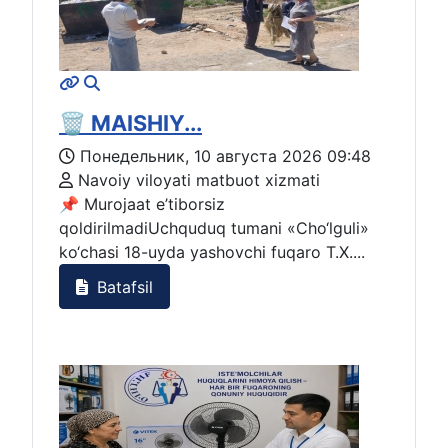
🗑️ MAISHIY...
Понедельник, 10 августа 2026 09:48
Navoiy viloyati matbuot xizmati
📌 Murojaat e’tiborsiz
qoldirilmadiUchquduq tumani «Cho‘lguli»
ko‘chasi 18-uyda yashovchi fuqaro T.X....
Batafsil