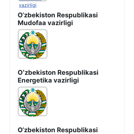
O‘zbekiston Respublikasi
Mudofaa vazirligi
Oʻzbekiston Respublikasi
Energetika vazirligi
O‘zbеkistоn Rеspublikаsi