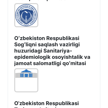
Oʻzbekiston Respublikasi
Sogʻliqni saqlash vazirligi
huzuridagi Sanitariya-
epidemiologik osoyishtalik va
jamoat salomatligi qoʻmitasi
O‘zbekiston Respublikasi