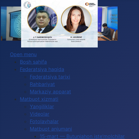
2027-yilda Global Congress O‘zbekistonda
Выберите язык
o‘tkazilishi kutilmoqda
Open menu
Bosh sahifa
Federatsiya haqida
Federatsiya tarixi
Rahbariyat
Markaziy apparat
Matbuot xizmati
Yangiliklar
Videolar
Fotolavhalar
Matbuot anjumani
15-mart — Butunjahon iste’molchilar