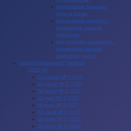
Iste’molchilar huquqlari
himoya ostida
Iste'molchilar manfaati -
jamoatchilik nazorati
markazida
Iste'molchilar manfaatlari -
jamoatchilik nazorati
markazida (radio)
"Iste’mol madaniyati" gazetasi
2026-yil
22-yanvar № 1 (217)
05-fevral № 2 (218)
19-fevral № 3 (219)
12-mart № 4 (220)
19-mart № 5 (221)
02-aprel № 6 (222)
16-aprel № 7 (223)
30-aprel № 8 (224)