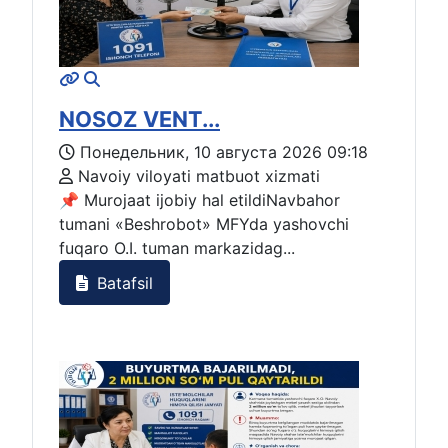
NOSOZ VENT...
Понедельник, 10 августа 2026 09:18
Navoiy viloyati matbuot xizmati
📌 Murojaat ijobiy hal etildiNavbahor
tumani «Beshrobot» MFYda yashovchi
fuqaro O.I. tuman markazidag...
Batafsil