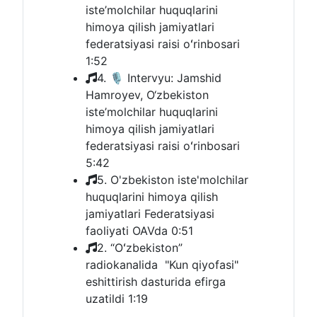
iste’molchilar huquqlarini
himoya qilish jamiyatlari
federatsiyasi raisi oʻrinbosari
1:52
4. 🎙 Intervyu: Jamshid
Hamroyev, O‘zbekiston
iste’molchilar huquqlarini
himoya qilish jamiyatlari
federatsiyasi raisi oʻrinbosari
5:42
5. O'zbekiston iste'molchilar
huquqlarini himoya qilish
jamiyatlari Federatsiyasi
faoliyati OAVda
0:51
2. “Oʻzbekiston”
radiokanalida "Kun qiyofasi"
eshittirish dasturida efirga
uzatildi
1:19