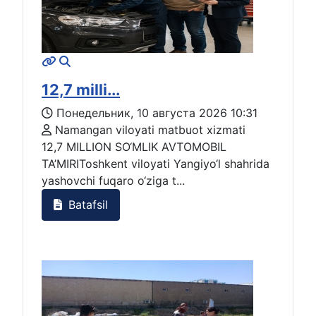
12,7 milli...
Понедельник, 10 августа 2026 10:31
Namangan viloyati matbuot xizmati
12,7 MILLION SO‘MLIK AVTOMOBIL
TA’MIRIToshkent viloyati Yangiyo‘l shahrida
yashovchi fuqaro o‘ziga t...
Batafsil