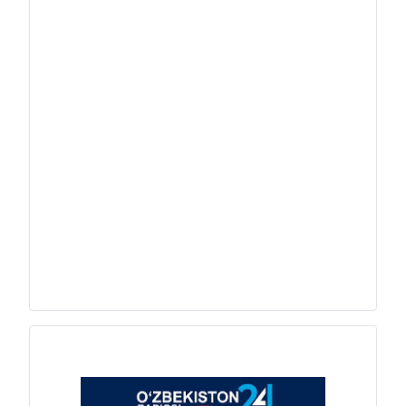
O‘zbekiston iste’molchilar huquqla
O‘zbekiston is
himoya qilish jamiyatlari federatsi
himoya qilish j