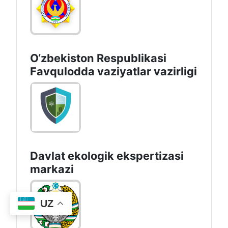
O‘zbеkistоn Rеspublikаsi
Favqulodda vaziyatlar vazirligi
Davlat ekologik ekspertizasi
markazi
UZ