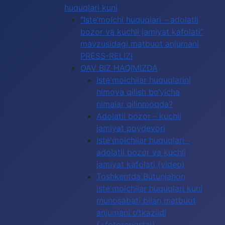
huquqlari kuni
“Iste’molchi huquqlari – adolatli
bozor va kuchli jamiyat kafolati”
mavzusidagi matbuot anjumani
PRESS-RELIZI
OAV BIZ HAQIMIZDA
Iste'molchilar huquqlarini
himoya qilish bo‘yicha
nimalar qilinmoqda?
Adolatli bozor - kuchli
jamiyat poydevori
Iste'molchilar huquqlari -
adolatli bozor va kuchli
jamiyat kafolati (video)
Toshkentda Butunjahon
iste'molchilar huquqlari kuni
munosabati bilan matbuot
anjumani o‘tkazildi
(+fotoreportaj)