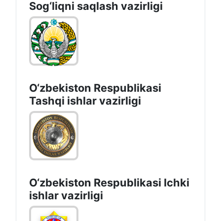
Sоg‘liqni saqlash vаzirligi
O‘zbеkistоn Rеspublikаsi
Tashqi ishlаr vаzirligi
O‘zbеkiston Rеspublikаsi Ichki
ishlаr vаzirligi