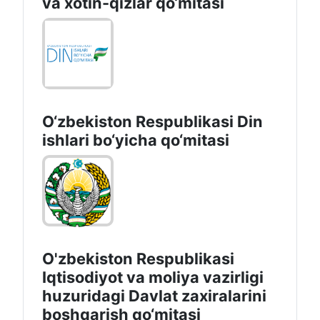
va xotin-qizlar qo‘mitasi
O‘zbekiston Respublikаsi Din
ishlаri bo‘yichа qo‘mitаsi
O'zbekiston Respublikasi
Iqtisodiyot va moliya vazirligi
huzuridаgi Dаvlаt zаxirаlаrini
boshqаrish qo‘mitаsi