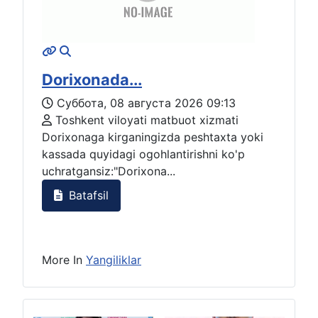
Dorixonada...
Суббота, 08 августа 2026 09:13
Toshkent viloyati matbuot xizmati
Dorixonaga kirganingizda peshtaxta yoki
kassada quyidagi ogohlantirishni ko'p
uchratgansiz:"Dorixona...
Batafsil
More In
Yangiliklar